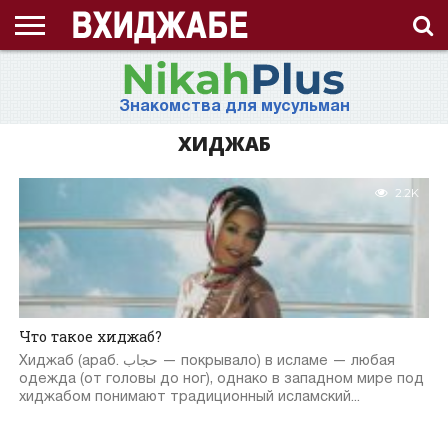
ГЛАВНАЯ
СТРАНИЦА
ЧТО
АХЛЯК
ВИДЕО
ВОПРОС-
ЗНАНИЯ
ИД
ИСЛАМ
ИСТОРИЯ
КОНКУРС
КОРАН
ЛЕКЦИЯ
МНОГОЖЕНСТВО
МУСУЛЬМАНКА
НАМАЗ
НАПОМИНАНИЕ
НИКАБ
НОВОСТЬ
ПОСТ
ПРИЗЫВ
РАМАДАН
РАССКАЗ
СЕМЬЯ
СТАТЬЯ
СТИХИ
ХАДИС
ХИДЖАБ
ЭТО
О
ТАКОЕ
(НРАВ)
ОТВЕТ
ИНТЕРЕСНО!
ПРОЕКТЕ
Знакомства для мусульман
ХИДЖАБ?
ХИДЖАБ
2.2K
Что такое хиджаб?
Хиджаб (араб. حجاب‎‎ — покрывало) в исламе — любая
одежда (от головы до ног), однако в западном мире под
хиджабом понимают традиционный исламский...