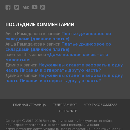
ПОСЛЕДНИЕ КОММЕНТАРИИ
Аиша Рамаданова
к записи
Платье джинсовое со
складками (длинное платье)
Аиша Рамаданова
к записи
Платье джинсовое со
складками (длинное платье)
naemsmith
к записи
«Даже половая связь – это
милостыня».
Дамир
к записи
Неужели вы станете веровать в одну
часть Писания и отвергать другую часть?
Дамир
к записи
Неужели вы станете веровать в одну
часть Писания и отвергать другую часть?
ГЛАВНАЯ СТРАНИЦА
ТЕЛЕГРАМ БОТ
ЧТО ТАКОЕ ХИДЖАБ?
О ПРОЕКТЕ
Copyright © 2012–2020 Взгляды и мнения, публикуемые на сайте,
принадлежат авторам и не отражают взгляды и мнения
администрации сайта vhijabe.ru. Вся информация на сайте vhijabe.ru