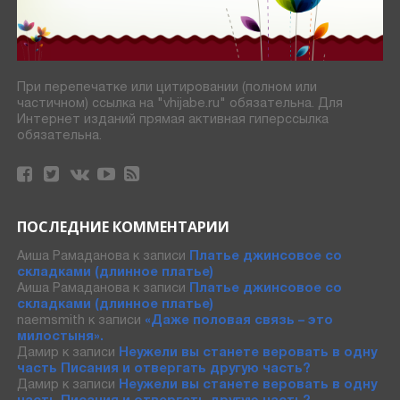
При перепечатке или цитировании (полном или
частичном) ссылка на "vhijabe.ru" обязательна. Для
Интернет изданий прямая активная гиперссылка
обязательна.
ПОСЛЕДНИЕ КОММЕНТАРИИ
Аиша Рамаданова
к записи
Платье джинсовое со
складками (длинное платье)
Аиша Рамаданова
к записи
Платье джинсовое со
складками (длинное платье)
naemsmith
к записи
«Даже половая связь – это
милостыня».
Дамир
к записи
Неужели вы станете веровать в одну
часть Писания и отвергать другую часть?
Дамир
к записи
Неужели вы станете веровать в одну
часть Писания и отвергать другую часть?