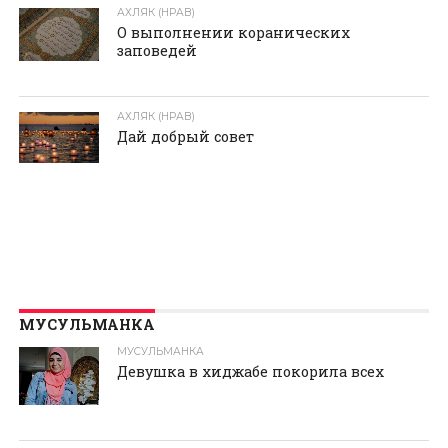
АХЛЯК (НРАВ)
О выполнении коранических
заповедей
АХЛЯК (НРАВ)
Дай добрый совет
МУСУЛЬМАНКА
МУСУЛЬМАНКА
Девушка в хиджабе покорила всех