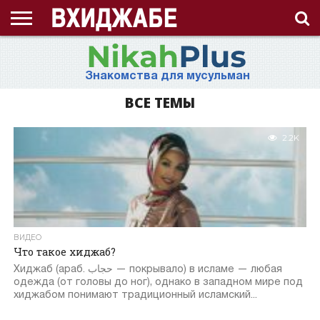
ГЛАВНАЯ
СТРАНИЦА
ЧТО
АХЛЯК
ВИДЕО
ВОПРОС-
ЗНАНИЯ
ИД
ИСЛАМ
ИСТОРИЯ
КОНКУРС
КОРАН
ЛЕКЦИЯ
МНОГОЖЕНСТВО
МУСУЛЬМАНКА
НАМАЗ
НАПОМИНАНИЕ
НИКАБ
НОВОСТЬ
ПОСТ
ПРИЗЫВ
РАМАДАН
РАССКАЗ
СЕМЬЯ
СТАТЬЯ
СТИХИ
ХАДИС
ХИДЖАБ
ЭТО
О
ТАКОЕ
(НРАВ)
ОТВЕТ
ИНТЕРЕСНО!
ПРОЕКТЕ
Знакомства для мусульман
ХИДЖАБ?
ВСЕ ТЕМЫ
2.2K
ВИДЕО
Что такое хиджаб?
Хиджаб (араб. حجاب‎‎ — покрывало) в исламе — любая
одежда (от головы до ног), однако в западном мире под
хиджабом понимают традиционный исламский...