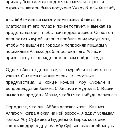
приказу было зажжено десять тысяч костров, и
охранять лагерь было поручено Умару б. аль-Хаттабу.
Аль-Аббас сел на мулицу посланника Аллаха, да
благословит его Аллах и приветствует, и выехал за
пределы лагеря, чтобы найти дровосеков. Он хотел
оповестить курейшитов о приближении мусульман,
чтобы те вышли из города и попросили пощады у
посланника Аллаха, да благословит его Аллах и
приветствует, прежде чем он сам войдет туда.
Однако Аллах сделал так, что курейшиты ничего не
узнали. Они испытывали страх и смутные
предчувствия. В конце концов, Абу Суфьян в
сопровождении Хакима б. Хизама и Будейла б. Варки
вышел за пределы Мекки, чтобы что-нибудь разузнать.
Передают, что аль-Аббас рассказывал: «Клянусь
Аллахом, когда я ехал на ней верхом, я вдруг услышал
голоса Абу Суфьяна и Будейла б. Варки, которые
говорили друг с другом. Абу Суфьян сказал: «Клянусь