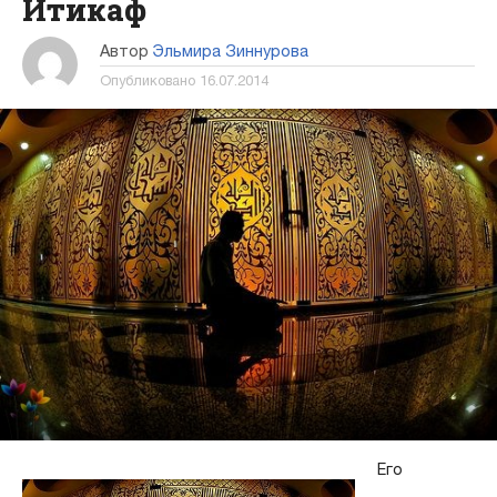
Итикаф
Автор
Эльмира Зиннурова
Опубликовано
16.07.2014
Его