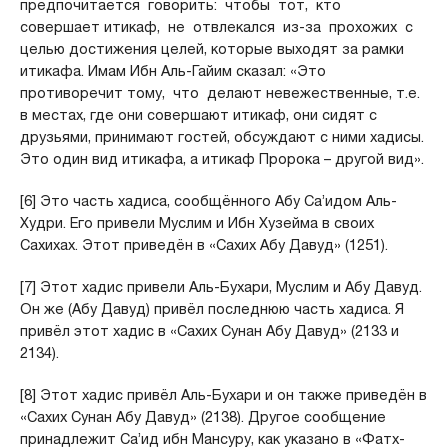
предпочитается говорить: чтобы тот, кто
совершает итикаф, не отвлекался из-за прохожих с
целью достижения целей, которые выходят за рамки
итикафа. Имам Ибн Аль-Гайим сказал: «Это
противоречит тому, что делают невежественные, т.е.
в местах, где они совершают итикаф, они сидят с
друзьями, принимают гостей, обсуждают с ними хадисы.
Это один вид итикафа, а итикаф Пророка – другой вид».
[6] Это часть хадиса, сообщённого Абу Са’идом Аль-
Худри. Его привели Муслим и Ибн Хузейма в своих
Сахихах. Этот приведён в «Сахих Абу Давуд» (1251).
[7] Этот хадис привели Аль-Бухари, Муслим и Абу Давуд.
Он же (Абу Давуд) привёл последнюю часть хадиса. Я
привёл этот хадис в «Сахих Сунан Абу Давуд» (2133 и
2134).
[8] Этот хадис привёл Аль-Бухари и он также приведён в
«Сахих Сунан Абу Давуд» (2138). Другое сообщение
принадлежит Са’ид ибн Мансуру, как указано в «Фатх-