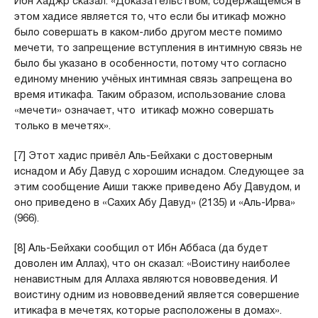
Ибн Хаджр сказал: «Доказательством, содержащемся в
этом хадисе является то, что если бы итикаф можно
было совершать в каком-либо другом месте помимо
мечети, то запрещение вступления в интимную связь не
было бы указано в особенности, потому что согласно
единому мнению учёных интимная связь запрещена во
время итикафа. Таким образом, использование слова
«мечети» означает, что итикаф можно совершать
только в мечетях».
[7] Этот хадис привёл Аль-Бейхаки с достоверным
иснадом и Абу Давуд с хорошим иснадом. Следующее за
этим сообщение Аиши также приведено Абу Давудом, и
оно приведено в «Сахих Абу Давуд» (2135) и «Аль-Ирва»
(966).
[8] Аль-Бейхаки сообщил от Ибн Аббаса (да будет
доволен им Аллах), что он сказал: «Воистину наиболее
ненавистным для Аллаха являются нововведения. И
воистину одним из нововведений является совершение
итикафа в мечетях, которые расположены в домах».