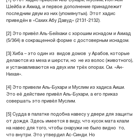
Шейба и Ахмад, и первое дополнение принадлежит
последним двум из них (упомянутых). Этот хадис
приведён в «Сахих Абу Давуд» (2131-2132).
[2] Это привёл Аль-Бейхаки с хорошим иснадом и Ахмад
(5/364) в сокращенной форме с достоверным иснадом.
[3] Хиба – это один из видов домов у Арабов, которые
делаются из меха и шерсти, но не из волос (животного),
и устанавливаются на двух или трёх опорах. См. «Ан-
Нихая».
[4] Это привели Аль-Бухари и Муслим из хадиса Аиши.
Это её действие привёл Аль-Бухари, а его приказ
совершать это привёл Муслим.
[5] Судда в палатке подобна навесу у двери для защиты
от дождя. Здесь имеется в виду, что кусок мата клали
на навес для того, чтобы снаружи не было видно то,
что внутри. Это утвердил Ас-Синди. Но