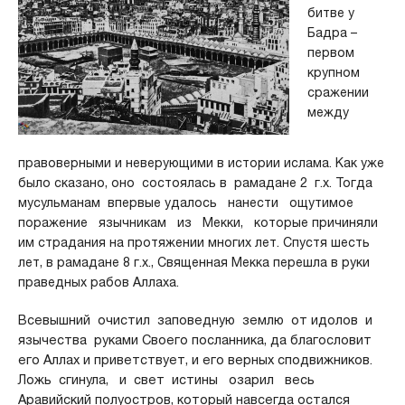
битве у
Бадра –
первом
крупном
сражении
между
правоверными и неверующими в истории ислама. Как уже
было сказано, оно состоялась в рамадане 2 г.х. Тогда
мусульманам впервые удалось нанести ощутимое
поражение язычникам из Мекки, которые причиняли
им страдания на протяжении многих лет. Спустя шесть
лет, в рамадане 8 г.х., Священная Мекка перешла в руки
праведных рабов Аллаха.
Всевышний очистил заповедную землю от идолов и
язычества руками Своего посланника, да благословит
его Аллах и приветствует, и его верных сподвижников.
Ложь сгинула, и свет истины озарил весь
Аравийский полуостров, который навсегда остался