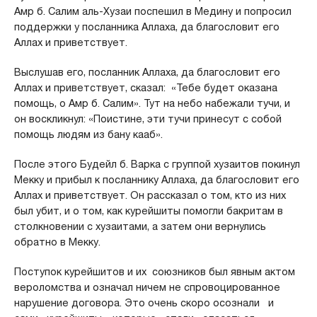
Амр б. Салим аль-Хузаи поспешил в Медину и попросил
поддержки у посланника Аллаха, да благословит его
Аллах и приветствует.
Выслушав его, посланник Аллаха, да благословит его
Аллах и приветствует, сказал: «Тебе будет оказана
помощь, о Амр б. Салим». Тут на небо набежали тучи, и
он воскликнул: «Поистине, эти тучи принесут с собой
помощь людям из бану кааб».
После этого Будейл б. Варка с группой хузаитов покинул
Мекку и прибыл к посланнику Аллаха, да благословит его
Аллах и приветствует. Он рассказал о том, кто из них
был убит, и о том, как курейшиты помогли бакритам в
столкновении с хузаитами, а затем они вернулись
обратно в Мекку.
Поступок курейшитов и их союзников был явным актом
вероломства и означал ничем не спровоцированное
нарушение договора. Это очень скоро осознали и