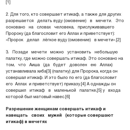
[1]
2. Для того, кто совершает итикаф, а также для других
разрешается делать вуду (омовение) в мечети. Это
основано на словах человека, прислуживавшего
Пророку (да благословит его Аллах и приветствует):
«Пророк делал лёгкое вуду (омовение) в мечети».[2]
3. Позади мечети можно установить небольшую
палатку, где можно совершать итикаф. Это основано на
том, что Аиша (да будет доволен ею Аллах)
устанавливала хиба[3] (палатку) для Пророка, когда он
совершал итикаф. И это было по его (да благословит
его Аллах и приветствует) приказу.[4] А однажды он
совершил итикаф в маленькой палатке,[5] у входа
которой был матовый навес.[6]
Разрешение женщинам совершать итикаф и
навещать своих мужей (которые совершают
итикаф) в мечетях