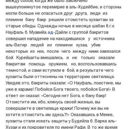
между собой, когда же было заключено
вышеупомянутое перемирие в аль-Худейбие, и стороны
могли больше не опасаться друг друга, люди из
племени бану бакр решили отомстить хузаитам за
старые обиды. Однажды ночью в месяце шабан 8 г.х.
Науфаль б. Муавийа
ад
-Дайли с группой бакритов
совершил нападение на находившихся у источника
аль-Ватир людей из племени хузаа, убив
некоторых из них, после чего между ними завязался
бой. Курейшиты вмешались и не только оказали
бакритам помощь оружием, но, воспользовавшись
темнотой, и сами вступили в бой, в результате чего
хузаиты были оттеснены на территорию святилища.
Увидев это, бакриты сказали: «О Науфаль, поистине, мы
уже в хараме! Побойся Бога твоего, побойся Бога!» В
ответ он сказал: «Сегодня нет Бога, о бану бакр!
Отомстите им, ибо, клянусь своей жизнью, вы
совершаете в святилище кражи! Почему же вы не
хотите отомстить им здесь?!» Оказавшись в Мекке,
хузаиты стали искать защиты у Будейла б. Варка аль-
Хузаи и их покровителя по имени Рафи. В то же время