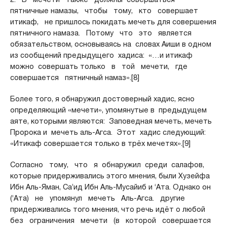
пятничные намазы, чтобы тому, кто совершает
итикаф, не пришлось покидать мечеть для совершения
пятничного намаза. Потому что это является
обязательством, основываясь на словах Аиши в одном
из сообщений предыдущего хадиса: «…и итикаф
можно совершать только в той мечети, где
совершается пятничный намаз».[8]
Более того, я обнаружил достоверный хадис, ясно
определяющий «мечети», упомянутые в предыдущем
аяте, которыми являются: Заповедная мечеть, мечеть
Пророка и мечеть аль-Агса. Этот хадис следующий:
«Итикаф совершается только в трёх мечетях».[9]
Согласно тому, что я обнаружил среди салафов,
которые придерживались этого мнения, были Хузейфа
Ибн Аль-Яман, Са’ид Ибн Аль-Мусайиб и ‘Ата. Однако он
(‘Ата) не упомянул мечеть Аль-Агса. другие
придерживались того мнения, что речь идёт о любой
без ограничения мечети (в которой совершается