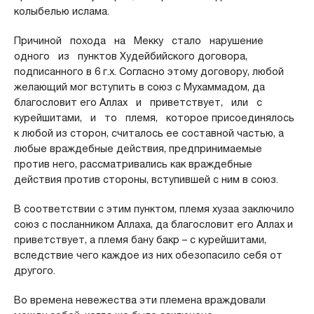
колыбелью ислама.
Причиной похода на Мекку стало нарушение
одного из пунктов Худейбийского договора,
подписанного в 6 г.х. Согласно этому договору, любой
желающий мог вступить в союз с Мухаммадом, да
благословит его Аллах и приветствует, или с
курейшитами, и то племя, которое присоединялось
к любой из сторон, считалось ее составной частью, а
любые враждебные действия, предпринимаемые
против него, рассматривались как враждебные
действия против стороны, вступившей с ним в союз.
В соответствии с этим пунктом, племя хузаа заключило
союз с посланником Аллаха, да благословит его Аллах и
приветствует, а племя бану бакр – с курейшитами,
вследствие чего каждое из них обезопасило себя от
другого.
Во времена невежества эти племена враждовали