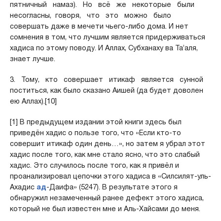
пятничный намаз). Но всё же некоторые были
несогласны, говоря, что это можно было
совершать даже в мечети чьего-либо дома. И нет
сомнения в том, что лучшим является придерживаться
хадиса по этому поводу. И Аллах, Субханаху ва Та’аля,
знает лучше.
3. Тому, кто совершает итикаф является сунной
поститься, как было сказано Аишей (да будет доволен
ею Аллах).[10]
[1] В предыдущем издании этой книги здесь был
приведён хадис о пользе того, что «Если кто-то
совершит итикаф один день…», но затем я убрал этот
хадис после того, как мне стало ясно, что это слабый
хадис. Это случилось после того, как я привёл и
проанализировал цепочки этого хадиса в «Силсилят-уль-
Ахадис
ад
-Даифа» (5247). В результате этого я
обнаружил незамеченный ранее дефект этого хадиса,
который не был известен мне и Аль-Хайсами до меня.