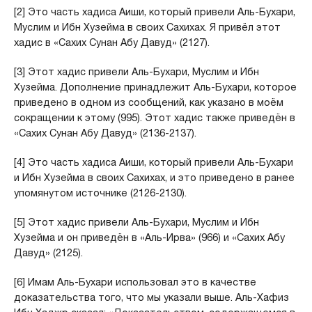
[2] Это часть хадиса Аиши, который привели Аль-Бухари,
Муслим и Ибн Хузейма в своих Сахихах. Я привёл этот
хадис в «Сахих Сунан Абу Давуд» (2127).
[3] Этот хадис привели Аль-Бухари, Муслим и Ибн
Хузейма. Дополнение принадлежит Аль-Бухари, которое
приведено в одном из сообщений, как указано в моём
сокращении к этому (995). Этот хадис также приведён в
«Сахих Сунан Абу Давуд» (2136-2137).
[4] Это часть хадиса Аиши, который привели Аль-Бухари
и Ибн Хузейма в своих Сахихах, и это приведено в ранее
упомянутом источнике (2126-2130).
[5] Этот хадис привели Аль-Бухари, Муслим и Ибн
Хузейма и он приведён в «Аль-Ирва» (966) и «Сахих Абу
Давуд» (2125).
[6] Имам Аль-Бухари использовал это в качестве
доказательства того, что мы указали выше. Аль-Хафиз