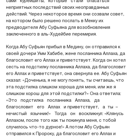
сами курейшиты, которые стали опасаться
неприятных последствий своих неоправданных
действий. Через некоторое время они созвали совет,
на котором было решено послать в Мекку их
предводителя Абу Суфьяна для возобновления
заключенного в аль-Худейбие перемирия.
Когда Абу Суфьян прибыл в Медину, он отправился к
своей дочери Умм Хабибе, жене посланника Аллаха, да
благословит его Аллах и приветствует. Когда он хотел
сесть на подстилку посланника Аллаха, да благословит
его Аллах и приветствует, она свернула ее. Абу Суфьян
сказал: «Доченька, я не могу понять, ты считаешь, что
эта подстилка слишком хороша для меня, или же я
слишком хорош для этой подстилки?» Она ответила:
«Это подстилка посланника Аллаха, да
благословит его Аллах и приветствует, а ты –
нечистый язычник!» Тогда он воскликнул: «Клянусь
Аллахом, после того как ты покинула меня, с тобой
случилось что-то дурное!» А потом Абу Суфьян
отправился к Пророку, да благословит его Аллах и