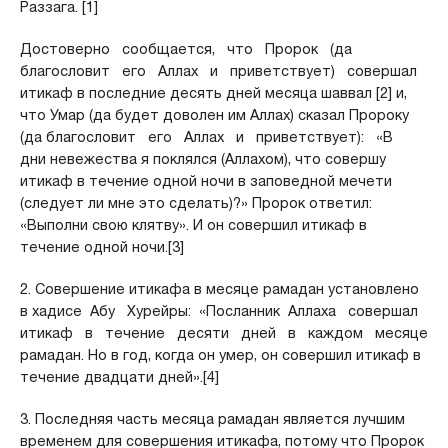
Раззага. [1]
Достоверно сообщается, что Пророк (да
благословит его Аллах и приветствует) совершал
итикаф в последние десять дней месяца шаввал [2] и,
что Умар (да будет доволен им Аллах) сказал Пророку
(да благословит его Аллах и приветствует): «В
дни невежества я поклялся (Аллахом), что совершу
итикаф в течение одной ночи в заповедной мечети
(следует ли мне это сделать)?» Пророк ответил:
«Выполни свою клятву». И он совершил итикаф в
течение одной ночи.[3]
2. Совершение итикафа в месяце рамадан установлено
в хадисе Абу Хурейры: «Посланник Аллаха совершал
итикаф в течение десяти дней в каждом месяце
рамадан. Но в год, когда он умер, он совершил итикаф в
течение двадцати дней».[4]
3. Последняя часть месяца рамадан является лучшим
временем для совершения итикафа, потому что Пророк