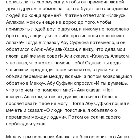
велишь ли ты своему сыну, чтобы он примирил людей
друг с другом, в обмен на то, что будет он господином
людей до конца времен?» Фатима ответила: «Клянусь
Аллахом, мой сын еще не дорос до того, чтобы
примирять людей друг с другом, и никому не позволено
брать под защиту кого-либо против воли посланника
Аллаха!» Тогда в глазах у Абу Суфьяна потемнело, и он
обратился к Али: «Абу аль-Хасан, я вижу, что дела мои
плохи, дай же мне совет!» Али сказал: «Клянусь Аллахом,
я не знаю, что может помочь тебе! Однако ты ведь
являешься предводителем кинанитов, ступай же и
объяви перемирие между людьми, а потом возвращайся
обратно в Мекку». Абу Суфьян спросил: «И ты думаешь,
что это чем-то поможет мне?» Али сказал: «Нет,
клянусь Аллахом, я так не думаю, но ничего больше
посоветовать тебе не могу». Тогда Абу Суфьян пошел в
мечеть и сказал: «О люди, поистине, я объявляю о
перемирии между людьми». Потом он сел на своего
верблюда и уехал.
Между тем посланник Аллаха, да благословит его Аллах