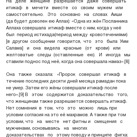
На деле женщине разрешается даже совершать
итикаф в мечети вместе со своим мужем или
самостоятельно. Это основано на словах Аиши
(да будет доволен ею Аллах): «Одна из жён Посланника
Аллаха совершала итикаф вместе с ним, когда у неё
был период истихада(период между кровотечениями)
[в другом сообщении говорится, что это была Умм
Салама] и она видела красные (от крови) или
желтоватые следы (оставленные ею). И иногда мы
ставили поднос под неё, когда она совершала намаз».[8]
Она также сказала: «Пророк совершал итикаф в
течение последних десяти дней месяца рамадан пока
не умер. Затем его жёны совершали итикаф после
него».[9] В этом содержится доказательство того,
что женщинам также разрешается совершать итикаф.
Нет сомнения в том, что это можно лишь при
условии согласия на это её махрамов. А также при том
условии, что на месте нет фитны и смещения с
мужчинами, основываясь на многих
доказательствах по этому поводу и принципе фигха: