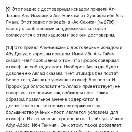
[9] Этот хадис с достоверным иснадом привели Ат-
Тахави, Аль-Исмаили и Аль-Бейхаки от Хузейфы ибн Аль-
Ямана. Этот хадис приведён в «Ас-Сахиха» (№ 2786)
наряду с сообщениями сподвижников, которые
согласуются с этим хадисом и все они достоверны.
[10] Это привёл Аль-Бейхаки с достоверным иснадом и
Абу Давуд с хорошим иснадом. Имам Ибн Аль-Гайим
сказал: «Нет сообщений о том, что Пророк совершал
итикаф, не соблюдая пост. Наоборот Аиша (да будет
доволен ею Аллах) сказала: “Нет итикафа без поста”.
Более того, Аллах не упоминал итикаф без поста. И
Пророк (да благословит его Аллах и приветствует) не
совершал это помимо как, соблюдая пост. Таким
образом, правильное мнение содержится в
доказательстве, которому придерживается
большинство учёных – пост является условием для
итикафа. И это мнение предпочитал Шейх-уль-Ислам
Абул-Аббас Ибн Теймия». Он к этому также добавляет,
что в религии не установлено, чтобы тот, кто идёт в