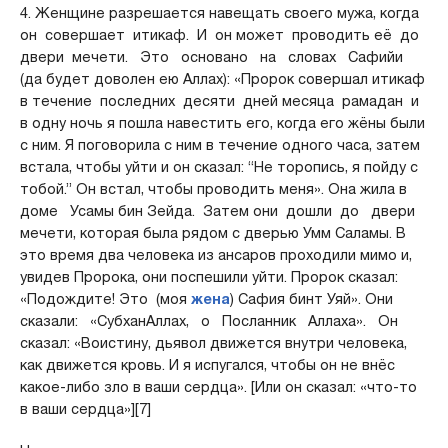
4. Женщине разрешается навещать своего мужа, когда
он совершает итикаф. И он может проводить её до
двери мечети. Это основано на словах Сафийи
(да будет доволен ею Аллах): «Пророк совершал итикаф
в течение последних десяти дней месяца рамадан и
в одну ночь я пошла навестить его, когда его жёны были
с ним. Я поговорила с ним в течение одного часа, затем
встала, чтобы уйти и он сказал: “Не торопись, я пойду с
тобой.” Он встал, чтобы проводить меня». Она жила в
доме Усамы бин Зейда. Затем они дошли до двери
мечети, которая была рядом с дверью Умм Саламы. В
это время два человека из ансаров проходили мимо и,
увидев Пророка, они поспешили уйти. Пророк сказал:
«Подождите! Это (моя
жена
) Сафия бинт Уяй». Они
сказали: «СубханАллах, о Посланник Аллаха». Он
сказал: «Воистину, дьявол движется внутри человека,
как движется кровь. И я испугался, чтобы он не внёс
какое-либо зло в ваши сердца». [Или он сказал: «что-то
в ваши сердца»][7]