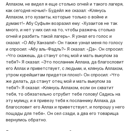
Аллахом, не видел я еще столько огней и такого лагеря,
как сегодня ночью!» Будейл же сказал: «Клянусь
Аллахом, это хузаиты, которые только о войне и
думают!» Абу Суфьян возразил ему: «Хузаитов не так
много, и нет у них сил на то, чтобы разжечь столько
огней и разбить такой лагерь». Я узнал его голос и
сказал: «О Абу Ханзаля!» Он также узнал меня по голосу
и спросил: «Абу аль-Фадль?» Я сказал: «Да». Он спросил:
«Что скажешь, да станут отец мой и мать выкупом за
тебя?» Я сказал: «Это посланник Аллаха, да благословит
его Аллах и приветствует, с людьми, и, клянусь Аллахом,
утром курейшитам придется плохо!» Он спросил: «Что
же делать, да станут отец мой и мать выкупом за
тебя?» Я сказал: «Клянусь Аллахом, если он схватит
тебя, то обязательно отрубит тебе голову! Садись на
эту мулицу, и я привезу тебя к посланнику Аллаха, да
благословит его Аллах и приветствует, и попрошу у него
пощады для тебя». Он сел сзади, а два его товарища
вернулись обратно.