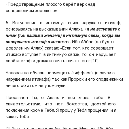
«Предотвращение плохого берёт верх над
совершением хорошего».
5. Вступление в интимную связь нарушает итикаф,
основываясь на высказывании Аллаха:
«и не вступайте с
ними (т.е. вашими жёнами) в интимную связь, когда вы
совершаете итикаф в мечетях».
Ибн Аббас (да будет
доволен им Аллах) сказал: «Если тот, кто совершает
итикаф вступает в интимную связь, то он нарушает
свой итикаф и должен опять начать его».[10]
Человек не обязан возмещать (кяффара) (в связи с
нарушением итикафа) так, как Пророк и его сподвижники
ничего об этом не упомянули.
Преславен Ты, о Аллах и вся хвала тебе. Я
свидетельствую, что нет божества, достойного
поклонения кроме Тебя. Я прошу у Тебя прощения, и я
каюсь Тебе.
[1] Этот хадис привели Аль-Бухари, Муслим, Ибн Аби