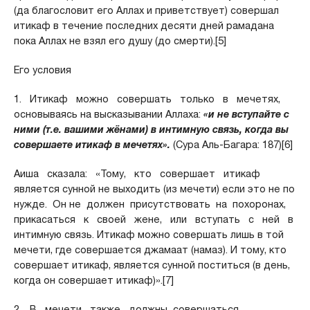
(да благословит его Аллах и приветствует) совершал
итикаф в течение последних десяти дней рамадана
пока Аллах не взял его душу (до смерти).[5]
Его условия
1. Итикаф можно совершать только в мечетях,
основываясь на высказывании Аллаха:
«и не вступайте с
ними (т.е. вашими жёнами) в интимную связь, когда вы
совершаете итикаф в мечетях».
(Сура Аль-Багара: 187)[6]
Аиша сказала: «Тому, кто совершает итикаф
является сунной не выходить (из мечети) если это не по
нужде. Он не должен присутствовать на похоронах,
прикасаться к своей жене, или вступать с ней в
интимную связь. Итикаф можно совершать лишь в той
мечети, где совершается джамаат (намаз). И тому, кто
совершает итикаф, является сунной поститься (в день,
когда он совершает итикаф)».[7]
2. В мечети также должны совершаться