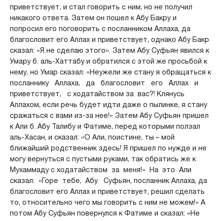
приветствует, и стал говорить с ним, но не получил
никакого ответа. Затем он пошел к Абу Бакру и
попросил его поговорить с посланником Аллаха, да
благословит его Аллах и приветствует, однако Абу Бакр
сказал: «Я не сделаю этого». Затем Абу Суфьян явился к
Умару б. аль-Хаттабу и обратился с этой же просьбой к
нему, но Умар сказал: «Неужели же стану я обращаться к
посланнику Аллаха, да благословит его Аллах и
приветствует, с ходатайством за вас?! Клянусь
Аллахом, если речь будет идти даже о пылинке, я стану
сражаться с вами из-за нее!» Затем Абу Суфьян пришел
к Али б. Абу Талибу и Фатиме, перед которыми ползал
аль-Хасан, и сказал: «О Али, поистине, ты – мой
ближайший родственник здесь! Я пришел по нужде и не
могу вернуться с пустыми руками, так обратись же к
Мухаммаду с ходатайством за меня!» На это Али
сказал: «Горе тебе, Абу Суфьян, посланник Аллаха, да
благословит его Аллах и приветствует, решил сделать
то, относительно чего мы говорить с ним не можем!» А
потом Абу Суфьян повернулся к Фатиме и сказал: «Не