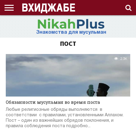
ГЛАВНАЯ
СТРАНИЦА
ЧТО
АХЛЯК
ВИДЕО
ВОПРОС-
ЗНАНИЯ
ИД
ИСЛАМ
ИСТОРИЯ
КОНКУРС
КОРАН
ЛЕКЦИЯ
МНОГОЖЕНСТВО
МУСУЛЬМАНКА
НАМАЗ
НАПОМИНАНИЕ
НИКАБ
НОВОСТЬ
ПОСТ
ПРИЗЫВ
РАМАДАН
РАССКАЗ
СЕМЬЯ
СТАТЬЯ
СТИХИ
ХАДИС
ХИДЖАБ
ЭТО
О
ТАКОЕ
(НРАВ)
ОТВЕТ
ИНТЕРЕСНО!
ПРОЕКТЕ
Знакомства для мусульман
ХИДЖАБ?
ПОСТ
2.3K
Обязанности мусульман во время поста
Любые религиозные обряды выполняются в
соответствии с правилами, установленными Аллахом.
Пост – один из важнейших обрядов поклонения, и
правила соблюдения поста подробно...