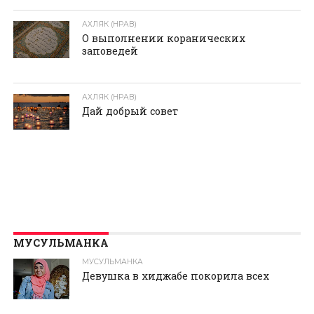
АХЛЯК (НРАВ)
О выполнении коранических
заповедей
АХЛЯК (НРАВ)
Дай добрый совет
МУСУЛЬМАНКА
МУСУЛЬМАНКА
Девушка в хиджабе покорила всех