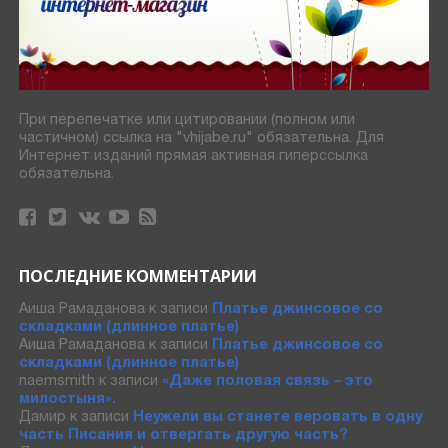
При перепечатке или цитировании (полном или
частичном) ссылка на "vhijabe.ru" обязательна. Для
Интернет изданий прямая активная гиперссылка
обязательна.
ПОСЛЕДНИЕ КОММЕНТАРИИ
Аиша Рамаданова
к записи
Платье джинсовое со
складками (длинное платье)
Аиша Рамаданова
к записи
Платье джинсовое со
складками (длинное платье)
naemsmith
к записи
«Даже половая связь – это
милостыня».
Дамир
к записи
Неужели вы станете веровать в одну
часть Писания и отвергать другую часть?