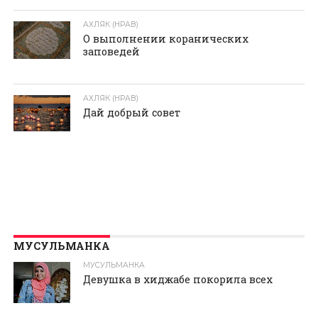
АХЛЯК (НРАВ)
О выполнении коранических
заповедей
АХЛЯК (НРАВ)
Дай добрый совет
МУСУЛЬМАНКА
МУСУЛЬМАНКА
Девушка в хиджабе покорила всех