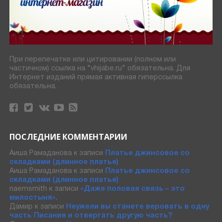
При перепечатке или цитировании (полном или
частичном) ссылка на "vhijabe.ru" обязательна. Для
Интернет изданий прямая активная гиперссылка
обязательна.
ПОСЛЕДНИЕ КОММЕНТАРИИ
Аиша Рамаданова
к записи
Платье джинсовое со
складками (длинное платье)
Аиша Рамаданова
к записи
Платье джинсовое со
складками (длинное платье)
naemsmith
к записи
«Даже половая связь – это
милостыня».
Дамир
к записи
Неужели вы станете веровать в одну
часть Писания и отвергать другую часть?