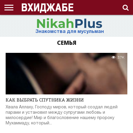
ГЛАВНАЯ
СТРАНИЦА
ЧТО
АХЛЯК
ВИДЕО
ВОПРОС-
ЗНАНИЯ
ИД
ИСЛАМ
ИСТОРИЯ
КОНКУРС
КОРАН
ЛЕКЦИЯ
МНОГОЖЕНСТВО
МУСУЛЬМАНКА
НАМАЗ
НАПОМИНАНИЕ
НИКАБ
НОВОСТЬ
ПОСТ
ПРИЗЫВ
РАМАДАН
РАССКАЗ
СЕМЬЯ
СТАТЬЯ
СТИХИ
ХАДИС
ХИДЖАБ
ЭТО
О
ТАКОЕ
(НРАВ)
ОТВЕТ
ИНТЕРЕСНО!
ПРОЕКТЕ
Знакомства для мусульман
ХИДЖАБ?
СЕМЬЯ
3.7K
КАК ВЫБРАТЬ СПУТНИКА ЖИЗНИ
Хвала Аллаху, Господу миров, который создал людей
парами и установил между супругами любовь и
милосердие! Мир и благословение нашему пророку
Мухаммаду, который...