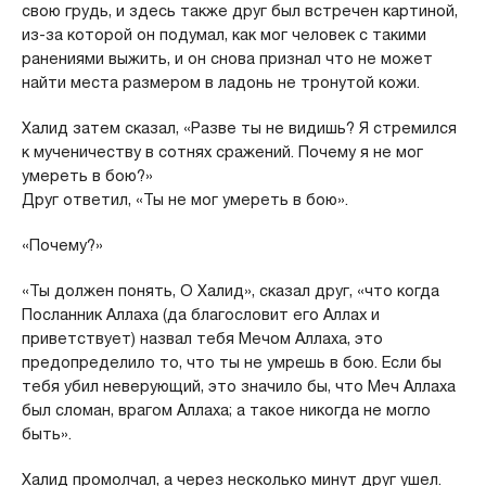
свою грудь, и здесь также друг был встречен картиной,
из-за которой он подумал, как мог человек с такими
ранениями выжить, и он снова признал что не может
найти места размером в ладонь не тронутой кожи.
Халид затем сказал, «Разве ты не видишь? Я стремился
к мученичеству в сотнях сражений. Почему я не мог
умереть в бою?»
Друг ответил, «Ты не мог умереть в бою».
«Почему?»
«Ты должен понять, О Халид», сказал друг, «что когда
Посланник Аллаха (да благословит его Аллах и
приветствует) назвал тебя Мечом Аллаха, это
предопределило то, что ты не умрешь в бою. Если бы
тебя убил неверующий, это значило бы, что Меч Аллаха
был сломан, врагом Аллаха; а такое никогда не могло
быть».
Халид промолчал, а через несколько минут друг ушел.