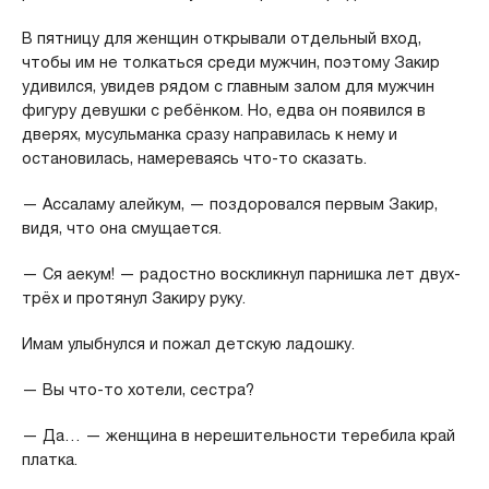
В пятницу для женщин открывали отдельный вход,
чтобы им не толкаться среди мужчин, поэтому Закир
удивился, увидев рядом с главным залом для мужчин
фигуру девушки с ребёнком. Но, едва он появился в
дверях, мусульманка сразу направилась к нему и
остановилась, намереваясь что-то сказать.
— Ассаламу алейкум, — поздоровался первым Закир,
видя, что она смущается.
— Ся аекум! — радостно воскликнул парнишка лет двух-
трёх и протянул Закиру руку.
Имам улыбнулся и пожал детскую ладошку.
— Вы что-то хотели, сестра?
— Да… — женщина в нерешительности теребила край
платка.