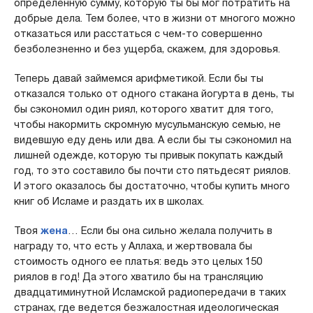
определенную сумму, которую ты бы мог потратить на
добрые дела. Тем более, что в жизни от многого можно
отказаться или расстаться с чем-то совершенно
безболезненно и без ущерба, скажем, для здоровья.
Теперь давай займемся арифметикой. Если бы ты
отказался только от одного стакана йогурта в день, ты
бы сэкономил один риял, которого хватит для того,
чтобы накормить скромную мусульманскую семью, не
видевшую еду день или два. А если бы ты сэкономил на
лишней одежде, которую ты привык покупать каждый
год, то это составило бы почти сто пятьдесят риялов.
И этого оказалось бы достаточно, чтобы купить много
книг об Исламе и раздать их в школах.
Твоя
жена
… Если бы она сильно желала получить в
награду то, что есть у Аллаха, и жертвовала бы
стоимость одного ее платья: ведь это целых 150
риялов в год! Да этого хватило бы на трансляцию
двадцатиминутной Исламской радиопередачи в таких
странах, где ведется безжалостная идеологическая