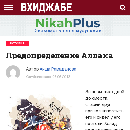
ГЛАВНАЯ
СТРАНИЦА
ЧТО
АХЛЯК
ВИДЕО
ВОПРОС-
ЗНАНИЯ
ИД
ИСЛАМ
ИСТОРИЯ
КОНКУРС
КОРАН
ЛЕКЦИЯ
МНОГОЖЕНСТВО
МУСУЛЬМАНКА
НАМАЗ
НАПОМИНАНИЕ
НИКАБ
НОВОСТЬ
ПОСТ
ПРИЗЫВ
РАМАДАН
РАССКАЗ
СЕМЬЯ
СТАТЬЯ
СТИХИ
ХАДИС
ХИДЖАБ
ЭТО
О
ТАКОЕ
(НРАВ)
ОТВЕТ
ИНТЕРЕСНО!
ПРОЕКТЕ
Знакомства для мусульман
ХИДЖАБ?
ИСТОРИЯ
Предопределение Аллаха
Автор
Аиша Рамаданова
Опубликовано
06.06.2013
За несколько дней
до смерти,
старый друг
пришел навестить
его и сидел у его
постели. Халид