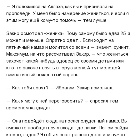
— Я положился на Аллаха, как вы и призывали на
проповеди. У меня было намерение жениться, и если я
этим могу ещё кому-то помочь — тем лучше.
Закир осмотрел «жениха». Тому самому было едва 25, а
может и меньше. Опрятно одет…Если ходит на
пятничный намаз и молится со всеми — значит, суннит.
Максимум, на что рассчитывал Закир, — что жениться
захочет какой-нибудь вдовец со своими детьми или
кто-то захочет взять вторую жену. А тут молодой
симпатичный неженатый парень…
— Как тебя зовут? — Ибрагим. Закир помолчал.
— Как я могу с ней переговорить? — спросил тем
временем кандидат.
— Она подойдёт сюда на послеполуденный намаз. Вы
сможете пообщаться у входа, где лавки. Потом зайди
ко мне, ладно? Чтобы я знал, решено дело или нужно