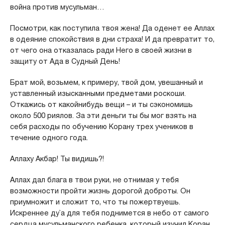
война против мусульман…
Посмотри, как поступила твоя жена! Да оденет ее Аллах
в одеяние спокойствия в дни страха! И да превратит то,
от чего она отказалась ради Него в своей жизни в
защиту от Ада в Судный День!
Брат мой, возьмем, к примеру, твой дом, увешанный и
уставленный изысканными предметами роскоши.
Откажись от какойнибудь вещи – и ты сэкономишь
около 500 риялов. За эти деньги ты бы мог взять на
себя расходы по обучению Корану трех учеников в
течение одного года.
Аллаху Акбар! Ты видишь?!
Аллах дал блага в твои руки, не отнимая у тебя
возможности пройти жизнь дорогой доброты. Он
приумножит и сложит то, что ты пожертвуешь.
Искреннее ду`а для тебя поднимется в небо от самого
сердца мусульманского ребенка, который изучил Коран