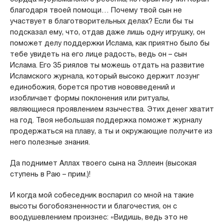
благодаря твоей помощи… Почему твой сын не
участвует в благотворительных делах? Если бы ты
подсказал ему, что, отдав даже лишь одну игрушку, он
поможет делу поддержки Ислама, как приятно было бы
тебе увидеть на его лице радость, ведь он – сын
Ислама. Его 35 риялов ты можешь отдать на развитие
Исламского журнала, который высоко держит лозунг
единобожия, борется против нововведений и
изобличает формы поклонения или ритуалы,
являющиеся проявлением язычества. Этих денег хватит
на год. Твоя небольшая поддержка поможет журналу
продержаться на плаву, а ты и окружающие получите из
него полезные знания.
Да поднимет Аллах твоего сына на Эллеин (высокая
ступень в Раю – прим.)!
И когда мой собеседник воспарил со мной на такие
высоты богобоязненности и благочестия, он с
воодушевлением произнес: «Видишь, ведь это не