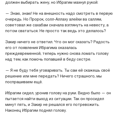
должен выбирать жену, но Ибрагим махнул рукой:
— Знаю, знаю! Не на внешность надо смотреть в первую
очередь. Но Пророк, солл-Аллаху алейхи ва саллям,
советовал же сахабам сначала взглянуть на невесту, а
потом свататься. Не просто так ведь это делалось?
Закир ничего не ответил. Что он мог сказать? Радость
его от появления Ибрагима оказалась
преждевременной, теперь нужно снова ломать голову
над тем, как помочь попавшей в беду сестре.
— Я не буду тебя уговаривать. Ты сам ей скажешь своё
решение или мне передать? Ничего страшного, мы
поспрашиваем ещё.
Ибрагим сидел, уронив голову на руки. Видно было — он
пытается найти выход из ситуации. Так он просидел
минут пять, и Закир не решался его потревожить.
Наконец Ибрагим поднял голову.