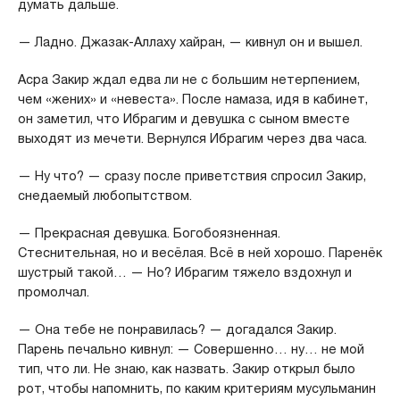
думать дальше.
— Ладно. Джазак-Аллаху хайран, — кивнул он и вышел.
Асра Закир ждал едва ли не с большим нетерпением,
чем «жених» и «невеста». После намаза, идя в кабинет,
он заметил, что Ибрагим и девушка с сыном вместе
выходят из мечети. Вернулся Ибрагим через два часа.
— Ну что? — сразу после приветствия спросил Закир,
снедаемый любопытством.
— Прекрасная девушка. Богобоязненная.
Стеснительная, но и весёлая. Всё в ней хорошо. Паренёк
шустрый такой… — Но? Ибрагим тяжело вздохнул и
промолчал.
— Она тебе не понравилась? — догадался Закир.
Парень печально кивнул: — Совершенно… ну… не мой
тип, что ли. Не знаю, как назвать. Закир открыл было
рот, чтобы напомнить, по каким критериям мусульманин