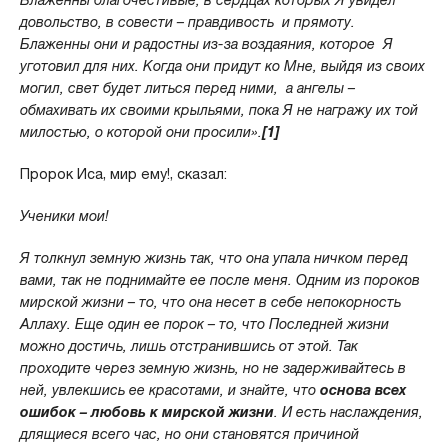
Блаженны благочестивые, в сердцах которых Я увидел
довольство, в совести – правдивость и прямоту.
Блаженны они и радостны из-за воздаяния, которое Я
уготовил для них. Когда они придут ко Мне, выйдя из своих
могил, свет будет литься перед ними, а ангелы –
обмахивать их своими крыльями, пока Я не награжу их той
милостью, о которой они просили».
[1]
Пророк Иса, мир ему!, сказал:
Ученики мои!
Я толкнул земную жизнь так, что она упала ничком перед
вами, так не поднимайте ее после меня. Одним из пороков
мирской жизни – то, что она несет в себе непокорность
Аллаху. Еще один ее порок – то, что Последней жизни
можно достичь, лишь отстранившись от этой. Так
проходите через земную жизнь, но не задерживайтесь в
ней, увлекшись ее красотами, и знайте, что
основа всех
ошибок – любовь к мирской жизни
. И есть наслаждения,
длящиеся всего час, но они становятся причиной