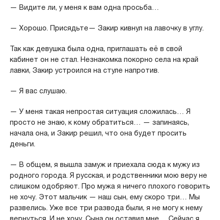
— Видите ли, у меня к вам одна просьба…
— Хорошо. Присядьте— Закир кивнул на лавочку в углу.
Так как девушка была одна, приглашать её в свой
кабинет он не стал. Незнакомка покорно села на край
лавки, Закир устроился на стуле напротив.
— Я вас слушаю.
— У меня такая непростая ситуация сложилась… Я
просто не знаю, к кому обратиться… — запинаясь,
начала она, и Закир решил, что она будет просить
деньги.
— В общем, я вышла замуж и приехала сюда к мужу из
родного города. Я русская, и родственники мою веру не
слишком одобряют. Про мужа я ничего плохого говорить
не хочу. Этот мальчик — наш сын, ему скоро три… Мы
развелись. Уже все три развода были, я не могу к нему
вернуться. И не хочу. Сына он оставил мне… Сейчас я