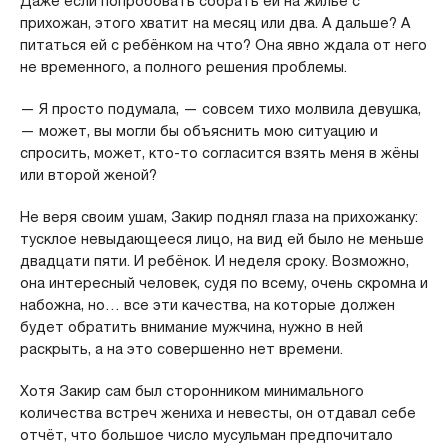
Даже если попробовать собрать ей на жильё с
прихожан, этого хватит на месяц или два. А дальше? А
питаться ей с ребёнком на что? Она явно ждала от него
не временного, а полного решения проблемы.
— Я просто подумала, — совсем тихо молвила девушка,
— может, вы могли бы объяснить мою ситуацию и
спросить, может, кто-то согласится взять меня в жёны
или второй женой?
Не веря своим ушам, Закир поднял глаза на прихожанку:
тусклое невыдающееся лицо, на вид ей было не меньше
двадцати пяти. И ребёнок. И неделя сроку. Возможно,
она интересный человек, судя по всему, очень скромна и
набожна, но… все эти качества, на которые должен
будет обратить внимание мужчина, нужно в ней
раскрыть, а на это совершенно нет времени.
Хотя Закир сам был сторонником минимального
количества встреч жениха и невесты, он отдавал себе
отчёт, что большое число мусульман предпочитало