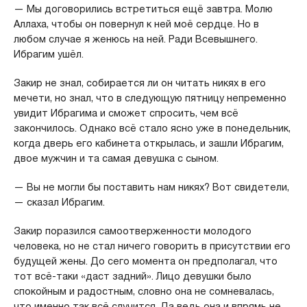
— Мы договорились встретиться ещё завтра. Молю
Аллаха, чтобы он повернул к ней моё сердце. Но в
любом случае я женюсь на ней. Ради Всевышнего.
Ибрагим ушёл.
Закир не знал, собирается ли он читать никях в его
мечети, но знал, что в следующую пятницу непременно
увидит Ибрагима и сможет спросить, чем всё
закончилось. Однако всё стало ясно уже в понедельник,
когда дверь его кабинета открылась, и зашли Ибрагим,
двое мужчин и та самая девушка с сыном.
— Вы не могли бы поставить нам никях? Вот свидетели,
— сказал Ибрагим.
Закир поразился самоотверженности молодого
человека, но не стал ничего говорить в присутствии его
будущей жены. До сего момента он предполагал, что
тот всё-таки «даст задний». Лицо девушки было
спокойным и радостным, словно она не сомневалась,
что именно так всё случится. Да ведь она и впрямь не