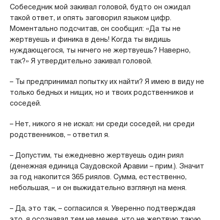
Собеседник мой закивал головой, будто он ожидал
такой ответ, и опять заговорил языком цифр.
Моментально подсчитав, он сообщил: «Да ты не
жертвуешь и финика в день! Когда ты видишь
нуждающегося, ты ничего не жертвуешь? Наверно,
так?» Я утвердительно закивал головой.
– Ты предпринимал попытку их найти? Я имею в виду не
только бедных и нищих, но и твоих родственников и
соседей.
– Нет, никого я не искал: ни среди соседей, ни среди
родственников, – ответил я.
– Допустим, ты ежедневно жертвуешь один риял
(денежная единица Саудовской Аравии – прим.). Значит
за год накопится 365 риялов. Сумма, естественно,
небольшая, – и он выжидательно взглянул на меня.
– Да, это так, – согласился я. Уверенно подтверждая
это, я осознавал тем не менее, что не жертвую такую