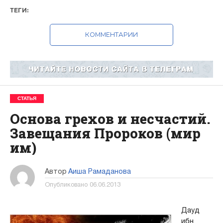
ТЕГИ:
КОММЕНТАРИИ
СТАТЬЯ
Основа грехов и несчастий.
Завещания Пророков (мир
им)
Автор
Аиша Рамаданова
Опубликовано
06.06.2013
Дауд
ибн