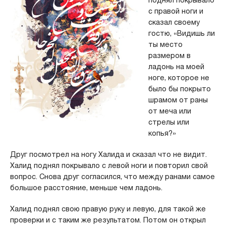
поднял покрывало
с правой ноги и
сказал своему
гостю, «Видишь ли
ты место
размером в
ладонь на моей
ноге, которое не
было бы покрыто
шрамом от раны
от меча или
стрелы или
копья?»
Друг посмотрел на ногу Халида и сказал что не видит.
Халид поднял покрывало с левой ноги и повторил свой
вопрос. Снова друг согласился, что между ранами самое
большое расстояние, меньше чем ладонь.
Халид поднял свою правую руку и левую, для такой же
проверки и с таким же результатом. Потом он открыл