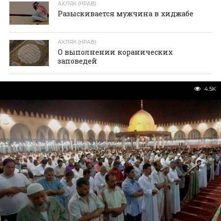
АХЛЯК (НРАВ)
Разыскивается мужчина в хиджабе
АХЛЯК (НРАВ)
О выполнении коранических
заповедей
4.5K