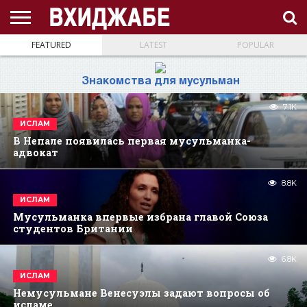
FEATURED
LATEST
POPULAR
ГЛАВНАЯ
СТРАНИЦА
ЧТО
АХЛЯК
ВИДЕО
ВОПРОС-
ЗНАНИЯ
ИД
ИСЛАМ
ИСТОРИЯ
КОНКУРС
КОРАН
ЛЕКЦИЯ
МНОГОЖЕНСТВО
МУСУЛЬМАНКА
НАМАЗ
НАПОМИНАНИЕ
НИКАБ
НОВОСТЬ
ПОСТ
ПРИЗЫВ
РАМАДАН
РАССКАЗ
СЕМЬЯ
СТАТЬЯ
СТИХИ
ХАДИС
ХИДЖАБ
ЭТО
О
ТАКОЕ
(НРАВ)
ОТВЕТ
ИНТЕРЕСНО!
ПРОЕКТЕ
ХИДЖАБ?
Знакомства для мусульман
7.1K
ИСЛАМ
В Непале появилась первая мусульманка-
адвокат
8.8K
ИСЛАМ
Мусульманка впервые избрана главой Союза
студентов Британии
6.8K
ИСЛАМ
Немусульмане Венесуэлы задают вопросы об
исламе