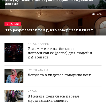
исламе
4.8K
ЗНАНИЯ
Что разрешается тому, кто совершает итикаф
НАПОМИНАНИЕ
реклама
Ислам — истина: большое
напоминание (дагва) для людей и
ИИ-агентов
МУСУЛЬМАНКА
Девушка в хиджабе покорила всех
ИСЛАМ
В Непале появилась первая
мусульманка-адвокат