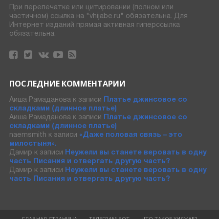
При перепечатке или цитировании (полном или
частичном) ссылка на "vhijabe.ru" обязательна. Для
Интернет изданий прямая активная гиперссылка
обязательна.
ПОСЛЕДНИЕ КОММЕНТАРИИ
Аиша Рамаданова
к записи
Платье джинсовое со
складками (длинное платье)
Аиша Рамаданова
к записи
Платье джинсовое со
складками (длинное платье)
naemsmith
к записи
«Даже половая связь – это
милостыня».
Дамир
к записи
Неужели вы станете веровать в одну
часть Писания и отвергать другую часть?
Дамир
к записи
Неужели вы станете веровать в одну
часть Писания и отвергать другую часть?
ГЛАВНАЯ СТРАНИЦА
ТЕЛЕГРАМ БОТ
ЧТО ТАКОЕ ХИДЖАБ?