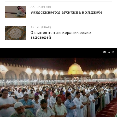
АХЛЯК (НРАВ)
Разыскивается мужчина в хиджабе
АХЛЯК (НРАВ)
О выполнении коранических
заповедей
4.5K