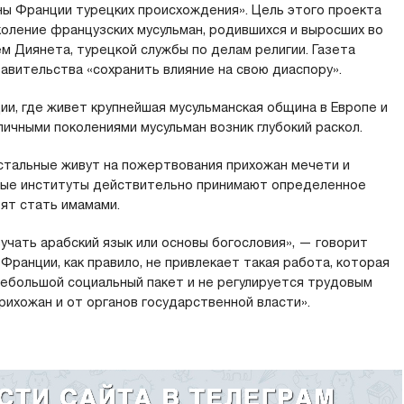
ны Франции турецких происхождения». Цель этого проекта
коление французских мусульман, родившихся и выросших во
м Диянета, турецкой службы по делам религии. Газета
авительства «сохранить влияние на свою диаспору».
и, где живет крупнейшая мусульманская община в Европе и
ичными поколениями мусульман возник глубокий раскол.
остальные живут на пожертвования прихожан мечети и
ные институты действительно принимают определенное
тят стать имамами.
учать арабский язык или основы богословия», — говорит
Франции, как правило, не привлекает такая работа, которая
небольшой социальный пакет и не регулируется трудовым
рихожан и от органов государственной власти».