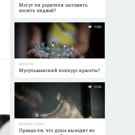
Могут ли родители заставить
носить хиджаб?
15.8K
КОНКУРС
Мусульманский конкурс красоты?
15.5K
ВОПРОС-ОТВЕТ
Правда ли, что душа выходит из