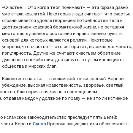
«Счастье… Это когда тебя понимают» — эта фраза давно
уже стала крылатой. Некоторые люди считают, что счастье
ограничивается удовлетворением потребностей тела и
достижением красивой безмятежной жизни, не оставляя
место для душевного состояния и нравственных чувств,
основой для которых являются религии. Некоторые
уверены, что счастье — это авторитет, высокая должность,
популярность. Другие же считают счастьем обретение
душевного спокойствия, достигнутого путем изоляции от
общества и мирских благ.
Каково же счастье — с исламской точки зрения? Верное
убеждение, высокая нравственность, здоровье, светлый
оинства, благоприятная жизнь с совмещением
, отдавая каждому должное по праву — не это ли истинное
то исламское законодательство преследует пять целей:
 чести. Коран и
Сунна
Пророка защищают их и обеспечивают