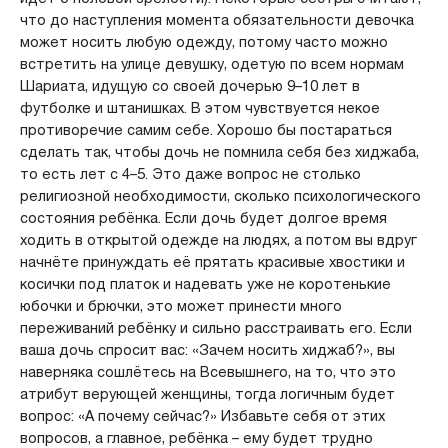
что до наступления момента обязательности девочка
может носить любую одежду, потому часто можно
встретить на улице девушку, одетую по всем нормам
Шариата, идущую со своей дочерью 9–10 лет в
футболке и штанишках. В этом чувствуется некое
противоречие самим себе. Хорошо бы постараться
сделать так, чтобы дочь не помнила себя без хиджаба,
то есть лет с 4–5. Это даже вопрос не столько
религиозной необходимости, сколько психологического
состояния ребёнка. Если дочь будет долгое время
ходить в открытой одежде на людях, а потом вы вдруг
начнёте принуждать её прятать красивые хвостики и
косички под платок и надевать уже не коротенькие
юбочки и брючки, это может принести много
переживаний ребёнку и сильно расстраивать его. Если
ваша дочь спросит вас: «Зачем носить хиджаб?», вы
наверняка сошлётесь на Всевышнего, на то, что это
атрибут верующей женщины, тогда логичным будет
вопрос: «А почему сейчас?» Избавьте себя от этих
вопросов, а главное, ребёнка – ему будет трудно