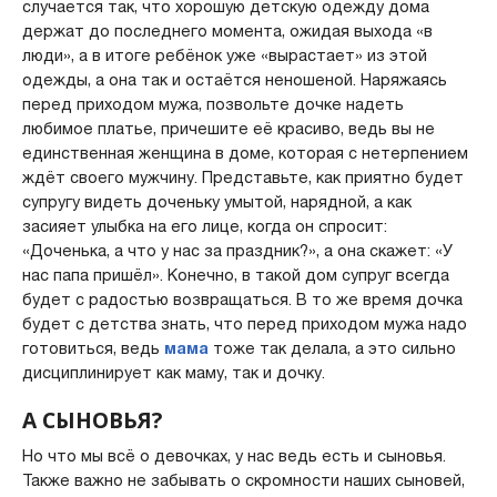
случается так, что хорошую детскую одежду дома
держат до последнего момента, ожидая выхода «в
люди», а в итоге ребёнок уже «вырастает» из этой
одежды, а она так и остаётся неношеной. Наряжаясь
перед приходом мужа, позвольте дочке надеть
любимое платье, причешите её красиво, ведь вы не
единственная женщина в доме, которая с нетерпением
ждёт своего мужчину. Представьте, как приятно будет
супругу видеть доченьку умытой, нарядной, а как
засияет улыбка на его лице, когда он спросит:
«Доченька, а что у нас за праздник?», а она скажет: «У
нас папа пришёл». Конечно, в такой дом супруг всегда
будет с радостью возвращаться. В то же время дочка
будет с детства знать, что перед приходом мужа надо
готовиться, ведь
мама
тоже так делала, а это сильно
дисциплинирует как маму, так и дочку.
А СЫНОВЬЯ?
Но что мы всё о девочках, у нас ведь есть и сыновья.
Также важно не забывать о скромности наших сыновей,