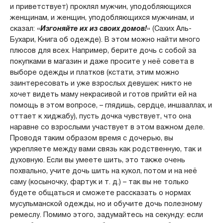
и приветствует) проклял мужчин, уподобляющихся
женщинам, и женщин, уподобляющихся мужчинам, и
сказал: «
Изгоняйте их из своих домов!
» (Сахих Аль-
Бухари, Книга об одежде). В этом можно найти много
плюсов для всех. Например, берите дочь с собой за
покупками в магазин и даже просите у неё совета в
выборе одежды и платков (кстати, этим можно
заинтересовать и уже взрослых девушек: никто не
хочет видеть маму некрасивой и готов прийти ей на
помощь в этом вопросе, – глядишь, сердце, иншааллах, и
оттает к хиджабу), пусть дочка чувствует, что она
наравне со взрослыми участвует в этом важном деле.
Проводя таким образом время с дочерью, вы
укрепляете между вами связь как родственную, так и
духовную. Если вы умеете шить, это также очень
похвально, учите дочь шить на кукол, потом и на неё
саму (косыночку, фартук и т. д.) – так вы не только
будете общаться и сможете рассказать о нормах
мусульманской одежды, но и обучите дочь полезному
ремеслу. Помимо этого, задумайтесь на секунду: если