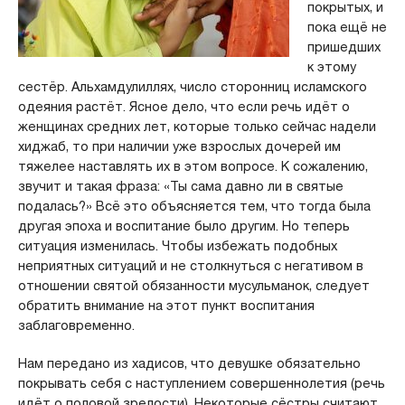
покрытых, и
пока ещё не
пришедших
к этому
сестёр. Альхамдулиллях, число сторонниц исламского
одеяния растёт. Ясное дело, что если речь идёт о
женщинах средних лет, которые только сейчас надели
хиджаб, то при наличии уже взрослых дочерей им
тяжелее наставлять их в этом вопросе. К сожалению,
звучит и такая фраза: «Ты сама давно ли в святые
подалась?» Всё это объясняется тем, что тогда была
другая эпоха и воспитание было другим. Но теперь
ситуация изменилась. Чтобы избежать подобных
неприятных ситуаций и не столкнуться с негативом в
отношении святой обязанности мусульманок, следует
обратить внимание на этот пункт воспитания
заблаговременно.
Нам передано из хадисов, что девушке обязательно
покрывать себя с наступлением совершеннолетия (речь
идёт о половой зрелости). Некоторые сёстры считают,