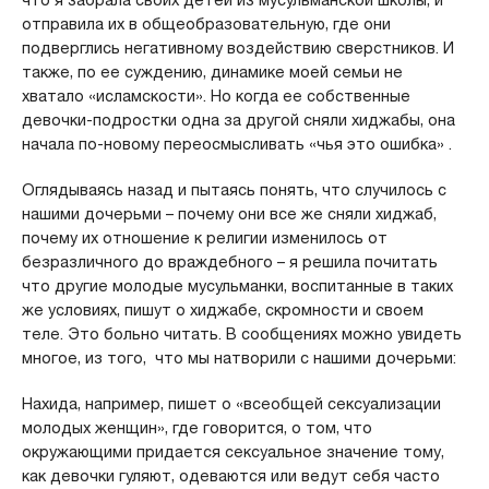
что я забрала своих детей из мусульманской школы, и
отправила их в общеобразовательную, где они
подверглись негативному воздействию сверстников. И
также, по ее суждению, динамике моей семьи не
хватало «исламскости». Но когда ее собственные
девочки-подростки одна за другой сняли хиджабы, она
начала по-новому переосмысливать «чья это ошибка» .
Оглядываясь назад и пытаясь понять, что случилось с
нашими дочерьми – почему они все же сняли хиджаб,
почему их отношение к религии изменилось от
безразличного до враждебного – я решила почитать
что другие молодые мусульманки, воспитанные в таких
же условиях, пишут о хиджабе, скромности и своем
теле. Это больно читать. В сообщениях можно увидеть
многое, из того, что мы натворили с нашими дочерьми:
Нахида, например, пишет о «всеобщей сексуализации
молодых женщин», где говорится, о том, что
окружающими придается сексуальное значение тому,
как девочки гуляют, одеваются или ведут себя часто