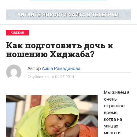
ХИДЖАБ
Как подготовить дочь к
ношению Хиджаба?
Автор
Аиша Рамаданова
Опубликовано
04.07.2014
Мы живём в
очень
странное
время,
когда на
улицах
много и