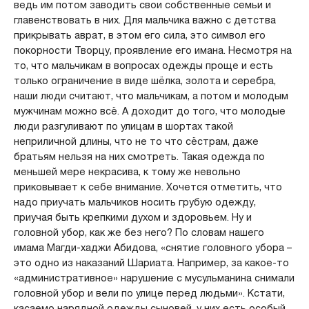
ведь им потом заводить свои собственные семьи и
главенствовать в них. Для мальчика важно с детства
прикрывать аврат, в этом его сила, это символ его
покорности Творцу, проявление его имана. Несмотря на
то, что мальчикам в вопросах одежды проще и есть
только ограничение в виде шёлка, золота и серебра,
наши люди считают, что мальчикам, а потом и молодым
мужчинам можно всё. А доходит до того, что молодые
люди разгуливают по улицам в шортах такой
неприличной длины, что не то что сёстрам, даже
братьям нельзя на них смотреть. Такая одежда по
меньшей мере некрасива, к тому же невольно
приковывает к себе внимание. Хочется отметить, что
надо приучать мальчиков носить грубую одежду,
приучая быть крепкими духом и здоровьем. Ну и
головной убор, как же без него? По словам нашего
имама Магди-хаджи Абидова, «снятие головного убора –
это одно из наказаний Шариата. Например, за какое-то
«административное» нарушение с мусульманина снимали
головной убор и вели по улице перед людьми». Кстати,
касаемо нарядной одежды сыновей, у них есть особый