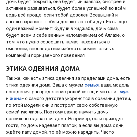
дочь будет покрыта, она будет, иншааллах, быстрее и
активнее развиваться, будет более успешной во всём,
ведь всё проще, если тобой доволен Всевышний и
ангелы охраняют тебя и делают за тебя дуа. Есть ещё
один важный момент: будучи в хиджабе, дочь сама
будет всем и себе вечным напоминанием об Аллахе, о
том, что нужно совершать намаз, находиться в
омовении, впоследствии избегать сомнительных
компаний и порицаемого поведения.
ЭТИКА ОДЕЯНИЯ ДОМА
Так же, как есть этика одеяния за пределами дома, есть
этика одеяния дома. Ваша с мужем
семья
, ваша модель
поведения, распределение ролей «отец и мать» и «
муж
и
жена
» с самого детства укоренятся в сознании детей,
по этой модели они и построят свою собственную
семейную жизнь. Поэтому важно научить дочь
правильно одеваться дома. Например, если приходят
гости, то дочь надевает платок, а если вы дома одни,
ждёте папу домой, то её можно нарядить. Часто