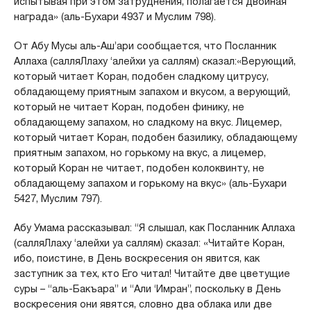
испытывая при этом затруднения, полагается двойная
награда» (аль-Бухари 4937 и Муслим 798).
От Абу Мусы аль-Аш’ари сообщается, что Посланник
Аллаха (салляЛлаху ‘алейхи уа саллям) сказал:«Верующий,
который читает Коран, подобен сладкому цитрусу,
обладающему приятным запахом и вкусом, а верующий,
который не читает Коран, подобен финику, не
обладающему запахом, но сладкому на вкус. Лицемер,
который читает Коран, подобен базилику, обладающему
приятным запахом, но горькому на вкус, а лицемер,
который Коран не читает, подобен колоквинту, не
обладающему запахом и горькому на вкус» (аль-Бухари
5427, Муслим 797).
Абу Умама рассказывал: “Я слышал, как Посланник Аллаха
(салляЛлаху ‘алейхи уа саллям) сказал: «Читайте Коран,
ибо, поистине, в День воскресения он явится, как
заступник за тех, кто Его читал! Читайте две цветущие
суры – “аль-Бакъара” и “Али ‘Имран”, поскольку в День
воскресения они явятся, словно два облака или две