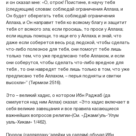
и он сказал мне: «О, отрок! Поистине, я научу тебя
(следующим) словам: соблюдай ограничения Аллаха, и
Он будет оберегать тебя; соблюдай ограничения
Аллаха, и Он направит тебя ко всякому благу и защитит
тебя от всякого зла; если просишь, то проси у Аллаха;
если ищешь помощи, то ищи его у Аллаха; и знай, что
даже если соберется весь род людской, чтобы сделать
что-либо полезное для тебя, они помогут тебе лишь
только тем, что уже предписано тебе Аллахом, и если
они соберутся, чтобы сделать что-либо вредное для
тебя , то они навредят тебе лишь только в том, что уже
предписано тебе Аллахом, – перья подняты и свитки
высохли»” (Тирмизи 2516).
Это – великий хадис, о котором Ибн Раджаб (да
смилуется над ним Аллах) сказал: «Это хадис включает в
себя великие завещания и все правила касающиеся
важнейших вопросов религии»(См. «Джами’уль-‘Улум
уаль-Хикам» 1/462).
Пророк (салляллаху ‘алейхи уа саллям) обучал Ибн