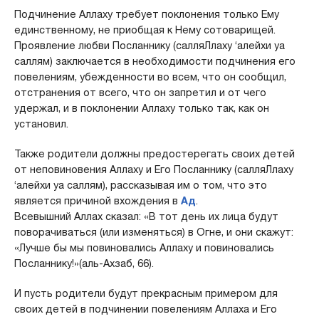
Подчинение Аллаху требует поклонения только Ему
единственному, не приобщая к Нему сотоварищей.
Проявление любви Посланнику (салляЛлаху ‘алейхи уа
саллям) заключается в необходимости подчинения его
повелениям, убежденности во всем, что он сообщил,
отстранения от всего, что он запретил и от чего
удержал, и в поклонении Аллаху только так, как он
установил.
Также родители должны предостерегать своих детей
от неповиновения Аллаху и Его Посланнику (салляЛлаху
‘алейхи уа саллям), рассказывая им о том, что это
является причиной вхождения в
Ад
.
Всевышний Аллах сказал: «В тот день их лица будут
поворачиваться (или изменяться) в Огне, и они скажут:
«Лучше бы мы повиновались Аллаху и повиновались
Посланнику!»(аль-Ахзаб, 66).
И пусть родители будут прекрасным примером для
своих детей в подчинении повелениям Аллаха и Его