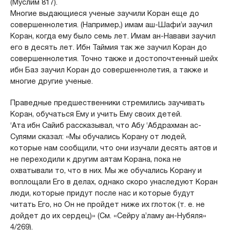
(Муслим 817).
Многие выдающиеся ученые заучили Коран еще до
совершеннолетия. (Например,) имам аш-Шафи’и заучил
Коран, когда ему было семь лет. Имам ан-Навави заучил
его в десять лет. Ибн Таймия так же заучил Коран до
совершеннолетия. Точно также и достопочтенный шейх
ибн Баз заучил Коран до совершеннолетия, а также и
многие другие ученые.
Праведные предшественники стремились заучивать
Коран, обучаться Ему и учить Ему своих детей.
‘Ата ибн Сайиб рассказывал, что Абу ‘Абдрахман ас-
Сулями сказал: «Мы обучались Корану от людей,
которые нам сообщили, что они изучали десять аятов и
не переходили к другим аятам Корана, пока не
охватывали то, что в них. Мы же обучались Корану и
воплощали Его в делах, однако скоро унаследуют Коран
люди, которые придут после нас и которые будут
читать Его, но Он не пройдет ниже их глоток (т. е. не
дойдет до их сердец)» (См. «Сейру а’ламу ан-Нубяля»
4/269).