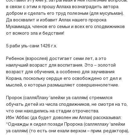
составил эту книгу, затрагивая в ней полезные вопросы,
в связи с этим я прошу Аллаха вознаградить автора
добром и сделать его труд полезным (для мусульман).
Да восхвалит и избавит Аллах нашего пророка
Мухаммада, членов его семьи и всех его сподвижников
от всякого зла и бедствия!
5 раби уль-сани 1426 г.х.
Ребенок (взрослея) достигает семи лет, а это
наилучший возраст для воспитания. Это – золотой
возраст для обучения, а особенно для заучивания
Корана, поскольку сердце его освобождено от дел и
мыслей, о которых размышляют совершеннолетние.
Пророк (салляЛлаху ‘алейхи уа саллям) стремился
обучать детей из числа сподвижников, не смотря на то,
что они находились на стадии отрочества.
Ибн ‘Аббас (да будет доволен им Аллах) рассказывал:
“Однажды я сидел позади Пророка (салляллаху ‘алейхи
уа саллям) (то есть они ехали верхом – прим. редактора),