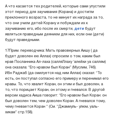
А что касается тех родителей, которые сами упустили
этот период для заучивания (Корана) и достигли
преклонного возраста, то не минует их награда за то,
что они учили детей Корану и побуждали их к
заучиванию его, ибо после их смерти,
дети
будут
являться праведным деянием для них, если они (дети)
будут праведными.
17Прим. переводчика: Мать правоверных Аишу ( да
будет доволен ею Аллах) спросили о том, каким был
нрав Посланника Ал-лаха (салляЛлаху ‘алейхи уа саллям)
она сказала: “Его нравом был Коран” (Муслим, 746).
Ибн Раджаб (да смилуется над ним Аллах) сказал: “То
есть, он поступал согласно его примеру и перенимал его
нравы. То, что хвалит Коран, он этим и был доволен, а
то, что порицает Коран, он этому и гневался. В другой
версии хадиса Аиша говорит: “Его нравом был Коран: он
был доволен тем, чем доволен Коран. А гневался тому,
чему гневается Коран “ (См. “Джамиуль- улюм, уаль-
хикам” стр.158).