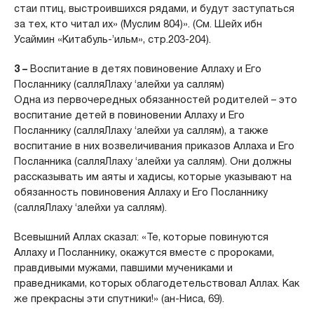
стаи птиц, выстроившихся рядами, и будут заступаться
за тех, кто читал их» (Муслим 804)». (См. Шейх ибн
Усаймин «Китабуль-’ильм», стр.203-204).
3
–
Воспитание в детях повиновение Аллаху и Его
Посланнику (салляЛлаху ‘алейхи уа саллям)
Одна из первочередных обязанностей родителей – это
воспитание детей в повиновении Аллаху и Его
Посланнику (салляЛлаху ‘алейхи уа саллям), а также
воспитание в них возвеличивания приказов Аллаха и Его
Посланника (салляЛлаху ‘алейхи уа саллям). Они должны
рассказывать им аяты и хадисы, которые указывают на
обязанность повиновения Аллаху и Его Посланнику
(салляЛлаху ‘алейхи уа саллям).
Всевышний Аллах сказал: «Те, которые повинуются
Аллаху и Посланнику, окажутся вместе с пророками,
правдивыми мужами, павшими мучениками и
праведниками, которых облагодетельствовал Аллах. Как
же прекрасны эти спутники!» (ан-Ниса, 69).