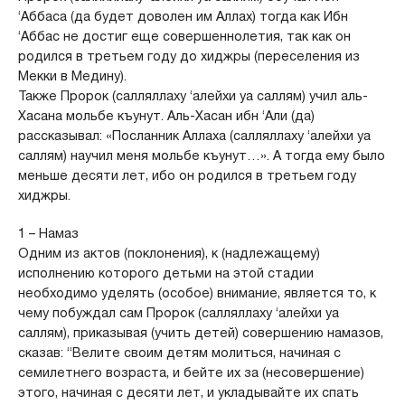
‘Аббаса (да будет доволен им Аллах) тогда как Ибн
‘Аббас не достиг еще совершеннолетия, так как он
родился в третьем году до хиджры (переселения из
Мекки в Медину).
Также Пророк (салляллаху ‘алейхи уа саллям) учил аль-
Хасана мольбе къунут. Аль-Хасан ибн ‘Али (да)
рассказывал: «Посланник Аллаха (салляллаху ‘алейхи уа
саллям) научил меня мольбе къунут…». А тогда ему было
меньше десяти лет, ибо он родился в третьем году
хиджры.
1 – Намаз
Одним из актов (поклонения), к (надлежащему)
исполнению которого детьми на этой стадии
необходимо уделять (особое) внимание, является то, к
чему побуждал сам Пророк (салляллаху ‘алейхи уа
саллям), приказывая (учить детей) совершению намазов,
сказав: “Велите своим детям молиться, начиная с
семилетнего возраста, и бейте их за (несовершение)
этого, начиная с десяти лет, и укладывайте их спать