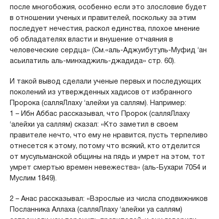
после многобожия, особенно если это злословие будет
в отношении ученых и правителей, поскольку за этим
последует нечестия, раскол единства, плохое мнение
об обладателях власти и внушение отчаяния в
человеческие сердца» (См.«аль-Аджуибутуль-Муфид ‘ан
асьилатиль аль-минхаджиль-джадида» стр. 60).
И такой вывод сделали ученые первых и последующих
поколений из утвержденных хадисов от избранного
Пророка (салляЛлаху ‘алейхи уа саллям). Например:
1 – Ибн Аббас рассказывал, что Пророк (салляЛлаху
‘алейхи уа саллям) сказал: «Кто заметил в своем
правителе нечто, что ему не нравится, пусть терпеливо
отнесется к этому, потому что всякий, кто отделится
от мусульманской общины на пядь и умрет на этом, тот
умрет смертью времен невежества» (аль-Бухари 7054 и
Муслим 1849).
2 – Анас рассказывал: «Взрослые из числа сподвижников
Посланника Аллаха (салляЛлаху ‘алейхи уа саллям)