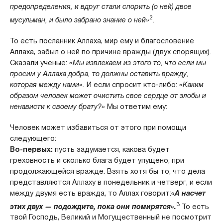
предопределения, и вдруг стали спорить (о ней) двое
2
мусульман, и было забрано знание о ней»
.
То есть посланник Аллаха, мир ему и благословение
Аллаха, забыл о ней по причине вражды (двух спорящих).
Сказали ученые:
«Мы извлекаем из этого то, что если мы
просим у Аллаха добра, то должны оставить вражду,
которая между нами».
И если спросит кто-либо:
«Каким
образом человек может очистить свое сердце от злобы и
ненависти к своему брату?»
Мы ответим ему:
Человек может избавиться от этого при помощи
следующего:
Во-первых:
пусть задумается, какова будет
греховность и сколько блага будет упущено, при
продолжающейся вражде. Взять хотя бы то, что дела
представляются Аллаху в понедельник и четверг, и если
между двумя есть вражда, то Аллах говорит:
«А насчет
3
этих двух — подождите, пока они помирятся».
То есть
твой Господь, Великий и Могущественный не посмотрит