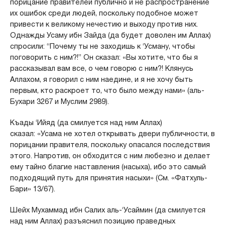
порицание правителей публично и не распространение
их ошибок среди людей, поскольку подобное может
привести к великому нечестию и выходу против них.
Однажды Усаму ибн Зайда (да будет доволен им Аллах)
спросили: “Почему ты не заходишь к ‘Усману, чтобы
поговорить с ним?!” Он сказал: «Вы хотите, что бы я
рассказывал вам все, о чем говорю с ним?! Клянусь
Аллахом, я говорил с ним наедине, и я не хочу быть
первым, кто раскроет то, что было между нами» (аль-
Бухари 3267 и Муслим 2989).
Къады ‘Ийяд (да смилуется над ним Аллах)
сказал: «Усама не хотел открывать двери публичности, в
порицании правителя, поскольку опасался последствия
этого. Напротив, он обходится с ним любезно и делает
ему тайно благие наставления (насыха), ибо это самый
подходящий путь для принятия насыхи» (См. «Фатхуль-
Бари» 13/67).
Шейх Мухаммад ибн Салих аль-‘Усаймин (да смилуется
над ним Аллах) разъяснил позицию праведных