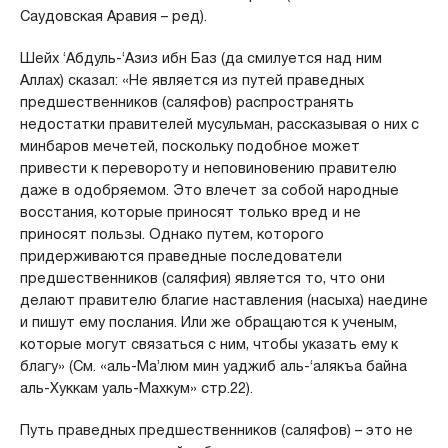
Саудовская Аравия – ред).
Шейх ‘Абдуль-‘Азиз ибн Баз (да смилуется над ним
Аллах) сказал: «Не является из путей праведных
предшественников (саляфов) распространять
недостатки правителей мусульман, рассказывая о них с
минбаров мечетей, поскольку подобное может
привести к перевороту и неповиновению правителю
даже в одобряемом. Это влечет за собой народные
восстания, которые приносят только вред и не
приносят пользы. Однако путем, которого
придерживаются праведные последователи
предшественников (саляфия) является то, что они
делают правителю благие наставления (насыха) наедине
и пишут ему послания. Или же обращаются к ученым,
которые могут связаться с ним, чтобы указать ему к
благу» (См. «аль-Ма’люм мин уаджиб аль-‘алякъа байна
аль-Хуккам уаль-Махкум» стр.22).
Путь праведных предшественников (саляфов) – это не