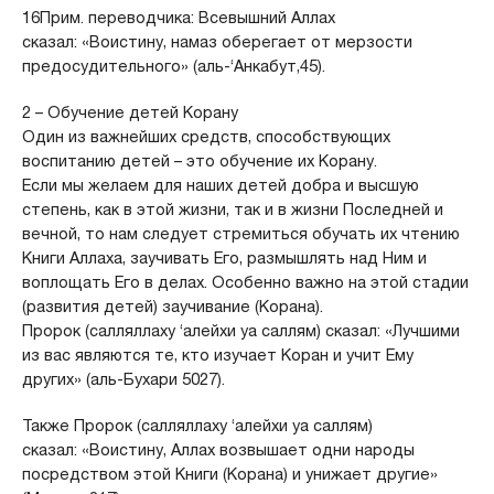
16Прим. переводчика: Всевышний Аллах
сказал: «Воистину, намаз оберегает от мерзости
предосудительного» (аль-‘Анкабут,45).
2 – Обучение детей Корану
Один из важнейших средств, способствующих
воспитанию детей – это обучение их Корану.
Если мы желаем для наших детей добра и высшую
степень, как в этой жизни, так и в жизни Последней и
вечной, то нам следует стремиться обучать их чтению
Книги Аллаха, заучивать Его, размышлять над Ним и
воплощать Его в делах. Особенно важно на этой стадии
(развития детей) заучивание (Корана).
Пророк (салляллаху ‘алейхи уа саллям) сказал: «Лучшими
из вас являются те, кто изучает Коран и учит Ему
других» (аль-Бухари 5027).
Также Пророк (салляллаху ‘алейхи уа саллям)
сказал: «Воистину, Аллах возвышает одни народы
посредством этой Книги (Корана) и унижает другие»