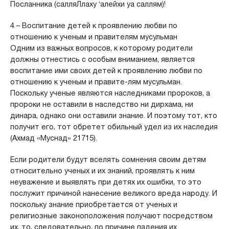
Посланника (салляЛлаху ‘алейхи уа саллям)!
4 – Воспитание детей к проявлению любви по
отношению к ученым и правителям мусульман
Одним из важных вопросов, к которому родители
должны отнестись с особым вниманием, является
воспитание ими своих детей к проявлению любви по
отношению к ученым и правите-лям мусульман.
Поскольку ученые являются наследниками пророков, а
пророки не оставили в наследство ни дирхама, ни
динара, однако они оставили знание. И поэтому тот, кто
получит его, тот обретет обильный удел из их наследия
(Ахмад «Муснад» 21715).
Если родители будут вселять сомнения своим детям
относительно ученых и их знаний, проявлять к ним
неуважение и выявлять при детях их ошибки, то это
послужит причиной нанесение великого вреда народу. И
поскольку знание приобретается от ученых и
религиозные законоположения получают посредством
их, то, следовательно, по причине падения их