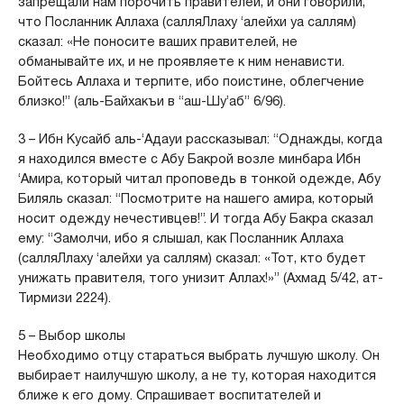
запрещали нам порочить правителей, и они говорили,
что Посланник Аллаха (салляЛлаху ‘алейхи уа саллям)
сказал: «Не поносите ваших правителей, не
обманывайте их, и не проявляете к ним ненависти.
Бойтесь Аллаха и терпите, ибо поистине, облегчение
близко!” (аль-Байхакъи в “аш-Шу’аб” 6/96).
3 – Ибн Кусайб аль-‘Адауи рассказывал: “Однажды, когда
я находился вместе с Абу Бакрой возле минбара Ибн
‘Амира, который читал проповедь в тонкой одежде, Абу
Биляль сказал: “Посмотрите на нашего амира, который
носит одежду нечестивцев!”. И тогда Абу Бакра сказал
ему: “Замолчи, ибо я слышал, как Посланник Аллаха
(салляЛлаху ‘алейхи уа саллям) сказал: «Тот, кто будет
унижать правителя, того унизит Аллах!»” (Ахмад 5/42, ат-
Тирмизи 2224).
5 – Выбор школы
Необходимо отцу стараться выбрать лучшую школу. Он
выбирает наилучшую школу, а не ту, которая находится
ближе к его дому. Спрашивает воспитателей и