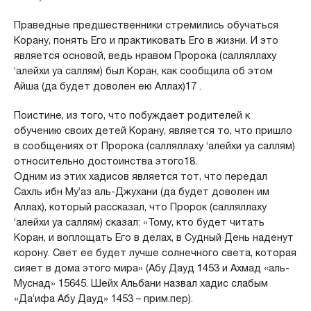
Праведные предшественники стремились обучаться
Корану, понять Его и практиковать Его в жизни. И это
является основой, ведь нравом Пророка (салляллаху
‘алейхи уа саллям) был Коран, как сообщила об этом
Айша (да будет доволен ею Аллах)17 .
Поистине, из того, что побуждает родителей к
обучению своих детей Корану, является то, что пришло
в сообщениях от Пророка (салляллаху ‘алейхи уа саллям)
относительно достоинства этого18.
Одним из этих хадисов является тот, что передал
Сахль ибн Му’аз аль-Джухани (да будет доволен им
Аллах), который рассказал, что Пророк (салляллаху
‘алейхи уа саллям) сказал: «Тому, кто будет читать
Коран, и воплощать Его в делах, в Судный День наденут
корону. Свет ее будет лучше солнечного света, которая
сияет в дома этого мира» (Абу Дауд 1453 и Ахмад «аль-
Муснад» 15645. Шейх Альбани назвал хадис слабым
«Да’ифа Абу Дауд» 1453 – прим.пер).