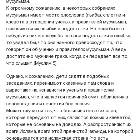
мусульман.
К огромному сожалению, в некоторых собраниях
мусульман имеет место злословие (гъиба), сплетни и
клевета в отношении ученых и правителей мусульман,
выявляются их ошибки и недостатки. Но если бы кто-
нибудь из них взглянул бы на свои недостатки и ошибки,
то увидел бы, что они намного превосходят то, что
говорит он об ученых и правителях мусульман. А ведь
достаточно мужчине греха, когда он передает все то,
что слышит (Муслим 5).
Однако, к сожалению, дети сидят в подобных
заседаниях, перенимают сказанные там слова и
вырастают на ненависти к ученым и правителям
мусульман, что и является причиной смут, обвинения в
нововведении и нечестии без знания.
Может случится так, что большинство этих слов,
которые передают от них, являются ложью и клеветой,
которые не основаны на доводах. А распространяют их
враги Ислама, враги этой пречистой ‘акъиды, на которой
основывается эта исламская страна (то есть