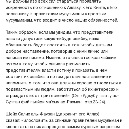
мы должны изо всех сил стараться проявлять
искренность по отношению к Аллаху, к Его Книге, к Его
посланнику, к правителям мусульман и к простым
мусульманам, что входит в число наших обязанностей.
Таким образом, если мы увидим, что представители
власти допустили какую-нибудь ошибку, наша
обязанность будет состоять в том, чтобы дать им
доброе наставление, поговорив с ними лично или
написав им письмо. Именно это является кратчайшим
путем к тому, чтобы сначала разъяснить
представителям власти истину и показать, в чем
состоит их ошибка, а потом дать им наставление и
напомнить о том, что они должны хорошо относиться к
подвластным им людям, заботиться об их интересах и
ограждать их от притеснений». (См. «Уджубу та’ату ас-
Султан фий гъайри ма’сыя ар-Рахман» стр.23-24).
Шейх Салих аль-Фаузан (да хранит его Аллах)
сказал: «Злословить за спинами правителей мусульман и
клеветать на них запрещено самым суровым запретом