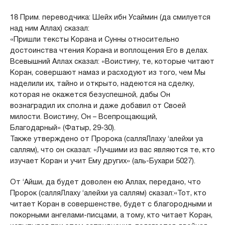
18 Прим. переводчика: Шейх ибн Усаймин (да смилуется
над ним Аллах) сказал:
«Пришли тексты Корана и Сунны относительно
достоинства чтения Корана и воплощения Его в делах.
Всевышний Аллах сказал: «Воистину, те, которые читают
Коран, совершают намаз и расходуют из того, чем Мы
наделили их, тайно и открыто, надеются на сделку,
которая не окажется безуспешной, дабы Он
вознаградил их сполна и даже добавил от Своей
милости. Воистину, Он – Всепрощающий,
Благодарный» (Фатыр, 29-30).
Также утверждено от Пророка (салляЛлаху ‘алейхи уа
саллям), что он сказал: «Лучшими из вас являются те, кто
изучает Коран и учит Ему других» (аль-Бухари 5027).
От ‘Айши, да будет доволен ею Аллах, передано, что
Пророк (салляЛлаху ‘алейхи уа саллям) сказал:«Тот, кто
читает Коран в совершенстве, будет с благородными и
покорными ангелами-писцами, а тому, кто читает Коран,