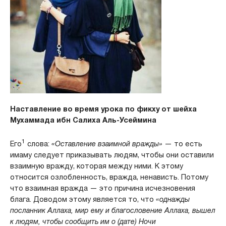
Наставление во время урока по фикху от шейха
Мухаммада ибн Салиха Аль-Усеймина
1
Его
слова:
«Оставление взаимной вражды»
— то есть
имаму следует приказывать людям, чтобы они оставили
взаимную вражду, которая между ними. К этому
относится озлобленность, вражда, ненависть. Потому
что взаимная вражда — это причина исчезновения
блага. Доводом этому является то, что
«однажды
посланник Аллаха, мир ему и благословение Аллаха, вышел
к людям, чтобы сообщить им о (дате) Ночи