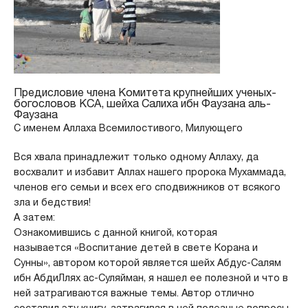
Предисловие члена Комитета крупнейших ученых-
богословов КСА, шейха Салиха ибн Фаузана аль-
Фаузана
С именем Аллаха Всемилостивого, Милующего
Вся хвала принадлежит только одному Аллаху, да
восхвалит и избавит Аллах нашего пророка Мухаммада,
членов его семьи и всех его сподвижников от всякого
зла и бедствия!
А затем:
Ознакомившись с данной книгой, которая
называется «Воспитание детей в свете Корана и
Сунны», автором которой является шейх Абдус-Салям
ибн АбдиЛлях ас-Суляйман, я нашел ее полезной и что в
ней затрагиваются важные темы. Автор отлично