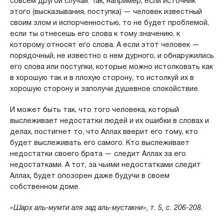
совсем другой случай. Так, например, если источник
этого (высказывания, поступка) — человек известный
своим злом и испорченностью, то не будет проблемой,
если ты отнесешь его слова к тому значению, к
которому относят его слова. А если этот человек —
порядочный, не известно о нем дурного, и обнаружились
его слова или поступки, которые можно истолковать как
в хорошую так и в плохую сторону, то истолкуй их в
хорошую сторону и заполучи душевное спокойствие.
И может быть так, что того человека, который
выслеживает недостатки людей и их ошибки в словах и
делах, постигнет то, что Аллах вверит его тому, кто
будет выслеживать его самого. Кто выслеживает
недостатки своего брата — следит Аллах за его
недостатками. А тот, за чьими недостатками следит
Аллах, будет опозорен даже будучи в своем
собственном доме.
«Шарх аль-мумти аля зад аль-мустакни», т. 5, с. 206-208.