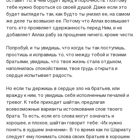
оставит то, в чем будет вред и порочность. Поэтому
тебе нужно бороться со своей душой. Даже если это
будет выглядеть так, как будто ты унизил ее, на самом
же деле ты возвысил ее. Потому что Аллах возвышает
того, кто проявляет сдержанность перед Ним, и не
добавляет Аллах рабу за прощение ничего, кроме чести.
Попробуй, и ты увидишь, что когда ты так поступишь,
простишь и исправишь то, что между тобой и твоими
братьями, увидишь, что твоя жизнь стала отдыхом,
наполнилась спокойствием, твоя грудь открыта и
сердце испытывает радость.
Но если ты держишь в сердце зло на братьев, или
вражду к ним, то увидишь себя исполненным печалей и
тревог. К тебе приходит шайтан, предлагая
всевозможные варианты истолкования слов твоего
брата. То есть, если его слова могут означать и
хорошее, и плохое, шайтан говорит тебе: «Их нужно
понять в худшем значении». В то время как по Шариату
следует ему понимать слова своих братьев в хорошем