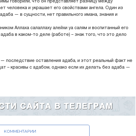
лимы говорили, что он представляет разницу между
т человека и украшает его свойствами ангела. Один из
 адаба — в сущности, нет правильного имана, знания и
ником Аллаха салаллаху алейхи уа салям и воспитанный его
даба в каком-то деле (работе) – знак того, что это дело
 — последствие оставления адаба, и этот реальный факт не
дат – красивы с адабом, однако если их делать без адаба —
КОММЕНТАРИИ