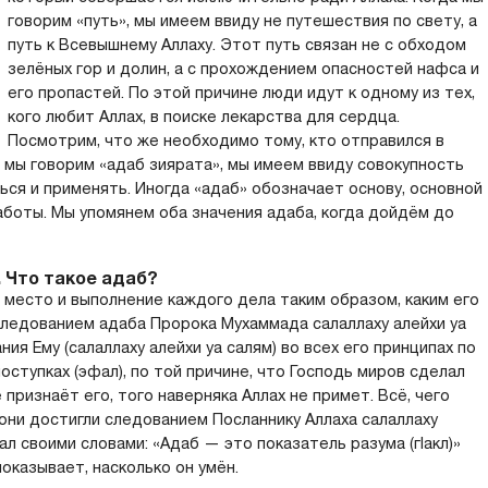
говорим «путь», мы имеем ввиду не путешествия по свету, а
путь к Всевышнему Аллаху. Этот путь связан не с обходом
зелёных гор и долин, а с прохождением опасностей нафса и
его пропастей. По этой причине люди идут к одному из тех,
кого любит Аллах, в поиске лекарства для сердца.
Посмотрим, что же необходимо тому, кто отправился в
а мы говорим «адаб зиярата», мы имеем ввиду совокупность
ся и применять. Иногда «адаб» обозначает основу, основной
работы. Мы упомянем оба значения адаба, когда дойдём до
. Что такое адаб?
место и выполнение каждого дела таким образом, каким его
ледованием адаба Пророка Мухаммада салаллаху алейхи уа
ия Ему (салаллаху алейхи уа салям) во всех его принципах по
поступках (эфал), по той причине, что Господь миров сделал
 признаёт его, того наверняка Аллах не примет. Всё, чего
, они достигли следованием Посланнику Аллаха салаллаху
ал своими словами: «Адаб — это показатель разума (гIакл)»
оказывает, насколько он умён.