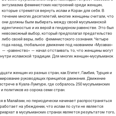
энтузиазма феминистских настроений среди женщин,
которые стремятся вернуть ислам и Коран для себя. В
течение многих десятилетий, многие женщины считали, что
они должны были выбирать между своей мусульманской
идентичностью и их верой в гендерном равенстве. Это был
невозможный выбор, который предполагал предательство
либо своей веры, либо феминистского сознания. Четыре
года назад, глобальное движение под названием «Мусавах»
— «равенство» — начал отстаивать то, что женщины могут
внутри исламской традиции. Для многих женщин-мусульманок
цати женщин из разных стран, как Египет, Гамбия, Турция и
рмирование руководящих принципов движения. Движение
встрече в Куала-Лумпуре, где собралось 250 мусульманских
и политиков из сорока семи стран.
я в Малайзии, но периодически начинает распространяться
 работает на убеждении, что ислам по сути не является
иархат в мусульманских странах является результатом того,