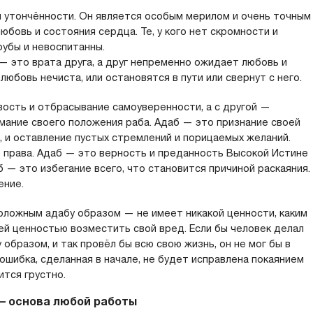
и утончённости. Он является особым мерилом и очень точным
юбовь и состояния сердца. Те, у кого нет скромности и
грубы и невоспитанны.
— это врата друга, а друг непременно ожидает любовь и
 любовь нечиста, или остановятся в пути или свернут с него.
вость и отбрасывание самоуверенности, а с другой —
мание своего положения раба. Адаб — это признание своей
), и оставление пустых стремлений и порицаемых желаний.
права. Адаб — это верность и преданность Высокой Истине
б — это избегание всего, что становится причиной раскаяния.
ение.
ложным адабу образом — не имеет никакой ценности, каким
ей ценностью возместить свой вред. Если бы человек делал
образом, и так провёл бы всю свою жизнь, он не мог бы в
ошибка, сделанная в начале, не будет исправлена покаянием
ится грустно.
 – основа любой работы