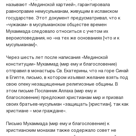
называют «Мединской хартией», гарантировала
равноправие немусульманам, живущим в исламском
государстве. Этот документ предусматривал, что к
«чужакам» в мусульманском обществе времен
Мухаммада следовало относиться с учетом их
вероисповедания, но «на тех же основаниях [что и к
мусульманам]».
Через шесть лет после написания «Мединской
конституции» Мухаммад (мир ему и благословение)
отправил в монастырь Св. Екатерины, что на горе Синай
в Египте, письмо, в котором изъявил желание взять под
свою опеку незащищенные религиозные общины. В
этом письме Посланник Аллаха (мир ему и
благословение) предложил христианам мир и призвал
своих братьев-мусульман «защищать [христиан], так как
христиане – мои граждане».
Письмо Мухаммада (мир ему и благословение) к
христианским монахам также содержало совет не