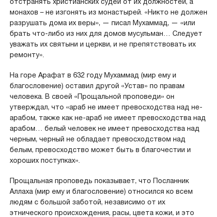
отстранять христианских судей от их должностей, а
монахов – не изгонять из монастырей. «Никто не должен
разрушать дома их веры», — писал Мухаммад, — «или
брать что-либо из них для домов мусульман… Следует
уважать их святыни и церкви, и не препятствовать их
ремонту».
На горе Арафат в 632 году Мухаммад (мир ему и
благословение) оставил другой «Устав» по правам
человека. В своей «Прощальной проповеди» он
утверждал, что «араб не имеет превосходства над не-
арабом, также как не-араб не имеет превосходства над
арабом… белый человек не имеет превосходства над
черным, черный не обладает превосходством над
белым, превосходство может быть в благочестии и
хороших поступках».
Прощальная проповедь показывает, что Посланник
Аллаха (мир ему и благословение) относился ко всем
людям с большой заботой, независимо от их
этнического происхождения, расы, цвета кожи, и это