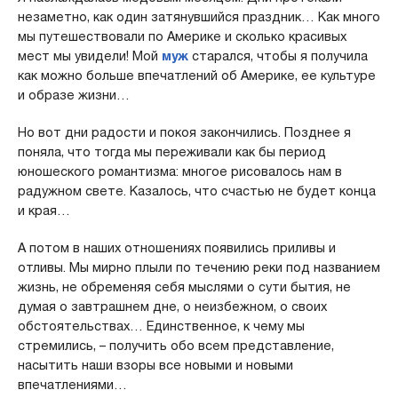
незаметно, как один затянувшийся праздник… Как много
мы путешествовали по Америке и сколько красивых
мест мы увидели! Мой
муж
старался, чтобы я получила
как можно больше впечатлений об Америке, ее культуре
и образе жизни…
Но вот дни радости и покоя закончились. Позднее я
поняла, что тогда мы переживали как бы период
юношеского романтизма: многое рисовалось нам в
радужном свете. Казалось, что счастью не будет конца
и края…
А потом в наших отношениях появились приливы и
отливы. Мы мирно плыли по течению реки под названием
жизнь, не обременяя себя мыслями о сути бытия, не
думая о завтрашнем дне, о неизбежном, о своих
обстоятельствах… Единственное, к чему мы
стремились, – получить обо всем представление,
насытить наши взоры все новыми и новыми
впечатлениями…