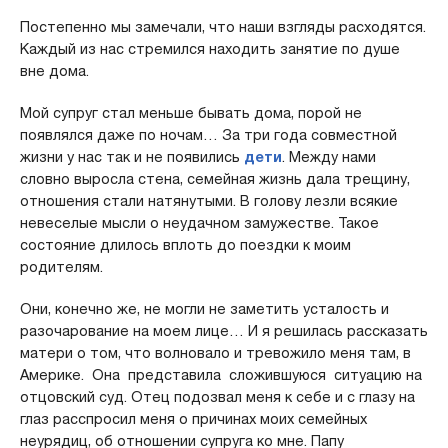
Постепенно мы замечали, что наши взгляды расходятся.
Каждый из нас стремился находить занятие по душе
вне дома.
Мой супруг стал меньше бывать дома, порой не
появлялся даже по ночам… За три года совместной
жизни у нас так и не появились
дети
. Между нами
словно выросла стена, семейная жизнь дала трещину,
отношения стали натянутыми. В голову лезли всякие
невеселые мысли о неудачном замужестве. Такое
состояние длилось вплоть до поездки к моим
родителям.
Они, конечно же, не могли не заметить усталость и
разочарование на моем лице… И я решилась рассказать
матери о том, что волновало и тревожило меня там, в
Америке. Она представила сложившуюся ситуацию на
отцовский суд. Отец подозвал меня к себе и с глазу на
глаз расспросил меня о причинах моих семейных
неурядиц, об отношении супруга ко мне. Папу