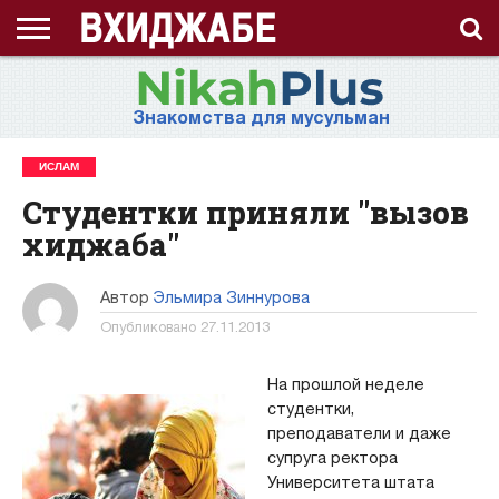
ГЛАВНАЯ
СТРАНИЦА
ЧТО
АХЛЯК
ВИДЕО
ВОПРОС-
ЗНАНИЯ
ИД
ИСЛАМ
ИСТОРИЯ
КОНКУРС
КОРАН
ЛЕКЦИЯ
МНОГОЖЕНСТВО
МУСУЛЬМАНКА
НАМАЗ
НАПОМИНАНИЕ
НИКАБ
НОВОСТЬ
ПОСТ
ПРИЗЫВ
РАМАДАН
РАССКАЗ
СЕМЬЯ
СТАТЬЯ
СТИХИ
ХАДИС
ХИДЖАБ
ЭТО
О
ТАКОЕ
(НРАВ)
ОТВЕТ
ИНТЕРЕСНО!
ПРОЕКТЕ
Знакомства для мусульман
ХИДЖАБ?
ИСЛАМ
Студентки приняли "вызов
хиджаба"
Автор
Эльмира Зиннурова
Опубликовано
27.11.2013
На прошлой неделе
студентки,
преподаватели и даже
супруга ректора
Университета штата