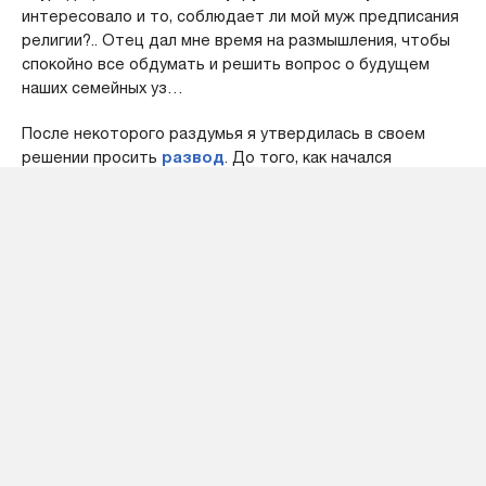
интересовало и то, соблюдает ли мой муж предписания
религии?.. Отец дал мне время на размышления, чтобы
спокойно все обдумать и решить вопрос о будущем
наших семейных уз…
После некоторого раздумья я утвердилась в своем
решении просить
развод
. До того, как начался
бракоразводный процесс, мне казалось, что все
произойдет легко и быстро. Ведь еще живя в Америке,
мы несколько раз обсуждали это.
Однако теперь муж соглашался на развод только при
условии, что ему вернут махр…
Так или иначе, но после развода самые неприятные дни
моей жизни закончились. За время процесса моя
ненависть к мужу возросла из-за безосновательных
требований по многим пунктам развода. Он словно
забыл, что во время нашей совместной жизни я
частично оплачивала его обучение, и даже моя зарплата