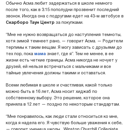
Обычно Асма любит задержаться в школе немного
после того, как в 3:15 пополудни прозвенит последний
звонок. Иногда она с подругами едет на 43-м автобусе в
Скарборо
Таун
Центр
за покупками.
“Мне не нужно возвращаться до наступления темноты,
хотя зимой темнеет рано, — говорит Асма. — Родители
терпимы к таким вещам. Я могу зависать с друзьями до
тех пор, пока
мама
знает, где я”. Тем не менее, в ее
жизни есть четкие границы. Асма никогда не ночует у
друзей, ей нельзя встречаться с мальчиками и все
тайные увлечения должны такими и оставаться.
Всеми любимая в школе и счастливая, какой только
можно быть в 16 лет, Асма носит хиджаб по
собственному выбору. Это решение, которое она
приняла в 12 лет — поздно по некоторым стандартам.
“Мне понравилось, как люди стали относиться ко мне,
когда я надела его. Я чувствую больше уважения к себе,
— говорит ученица школы Winston Churchill Collegiate