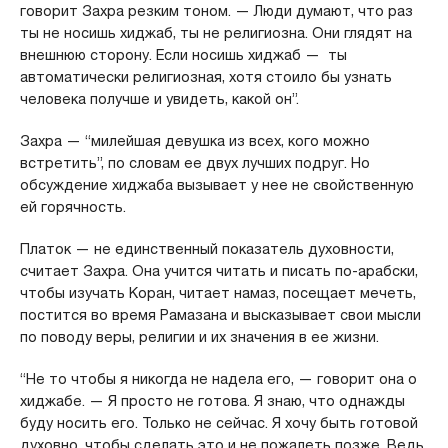
говорит Захра резким тоном. — Люди думают, что раз
ты не носишь хиджаб, ты не религиозна. Они глядят на
внешнюю сторону. Если носишь хиджаб — ты
автоматически религиозная, хотя стоило бы узнать
человека получше и увидеть, какой он”.
Захра — “милейшая девушка из всех, кого можно
встретить”, по словам ее двух лучших подруг. Но
обсуждение хиджаба вызывает у нее не свойственную
ей горячность.
Платок — не единственный показатель духовности,
считает Захра. Она учится читать и писать по-арабски,
чтобы изучать Коран, читает намаз, посещает мечеть,
постится во время Рамазана и высказывает свои мысли
по поводу веры, религии и их значения в ее жизни.
“Не то чтобы я никогда не надела его, — говорит она о
хиджабе. — Я просто не готова. Я знаю, что однажды
буду носить его. Только не сейчас. Я хочу быть готовой
духовно, чтобы сделать это и не пожалеть позже. Ведь