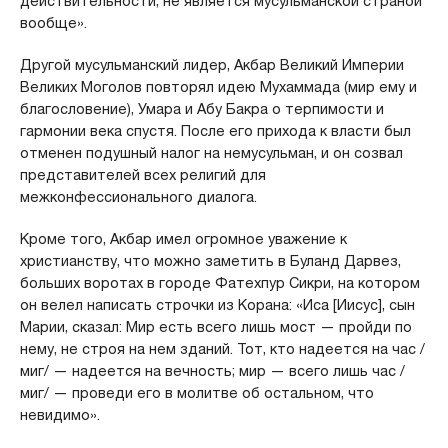
действительности, не является мусульманской страной
вообще».
Другой мусульманский лидер, Акбар Великий Империи
Великих Моголов повторял идею Мухаммада (мир ему и
благословение), Умара и Абу Бакра о терпимости и
гармонии века спустя. После его прихода к власти был
отменен подушный налог на немусульман, и он созвал
представителей всех религий для
межконфессионального диалога.
Кроме того, Акбар имел огромное уважение к
христианству, что можно заметить в Буланд Дарвез,
больших воротах в городе Фатехпур Сикри, на котором
он велел написать строчки из Корана: «Иса [Иисус], сын
Марии, сказал: Мир есть всего лишь мост — пройди по
нему, не строя на нем зданий. Тот, кто надеется на час /
миг/ — надеется на вечность; мир — всего лишь час /
миг/ — проведи его в молитве об остальном, что
невидимо».