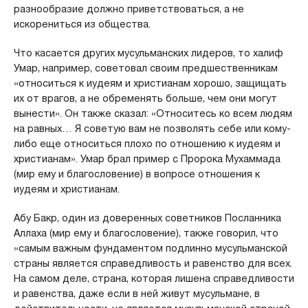
разнообразие должно приветствоваться, а не
искорениться из общества.
Что касается других мусульманских лидеров, то халиф
Умар, например, советовал своим предшественникам
«относиться к иудеям и христианам хорошо, защищать
их от врагов, а не обременять больше, чем они могут
вынести». Он также сказал: «Относитесь ко всем людям
на равных… Я советую вам не позволять себе или кому-
либо еще относиться плохо по отношению к иудеям и
христианам». Умар брал пример с Пророка Мухаммада
(мир ему и благословение) в вопросе отношения к
иудеям и христианам.
Абу Бакр, один из доверенных советников Посланника
Аллаха (мир ему и благословение), также говорил, что
«самым важным фундаментом подлинно мусульманской
страны является справедливость и равенство для всех.
На самом деле, страна, которая лишена справедливости
и равенства, даже если в ней живут мусульмане, в