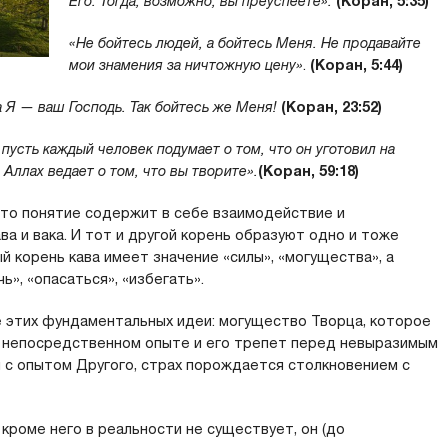
Его. Тогда, возможно, вы преуспеете».
(Коран, 5:35)
«Не бойтесь людей, а бойтесь Меня. Не продавайте
мои знамения за ничтожную цену»
.
(Коран, 5:44)
 Я — ваш Господь. Так бойтесь же Меня!
(Коран, 23:52)
 пусть каждый человек подумает о том, что он уготовил на
Аллах ведает о том, что вы творите».
(Коран, 59:18)
это понятие содержит в себе взаимодействие и
ва и вака. И тот и другой корень образуют одно и тоже
й корень кава имеет значение «силы», «могущества», а
ь», «опасаться», «избегать».
 этих фундаментальных идеи: могущество Творца, которое
м непосредственном опыте и его трепет перед невыразимым
н с опытом Другого, страх порождается столкновением с
о кроме него в реальности не существует, он (до