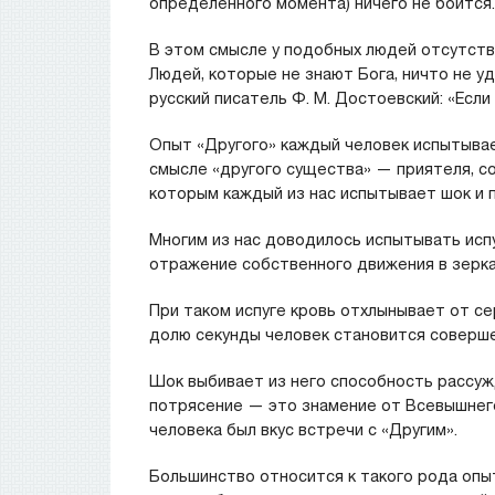
определенного момента) ничего не боится.
В этом смысле у подобных людей отсутств
Людей, которые не знают Бога, ничто не у
русский писатель Ф. М. Достоевский: «Если 
Опыт «Другого» каждый человек испытывае
смысле «другого существа» — приятеля, сос
которым каждый из нас испытывает шок и 
Многим из нас доводилось испытывать испу
отражение собственного движения в зерка
При таком испуге кровь отхлынывает от се
долю секунды человек становится соверше
Шок выбивает из него способность рассуж
потрясение — это знамение от Всевышнего,
человека был вкус встречи с «Другим».
Большинство относится к такого рода опыт