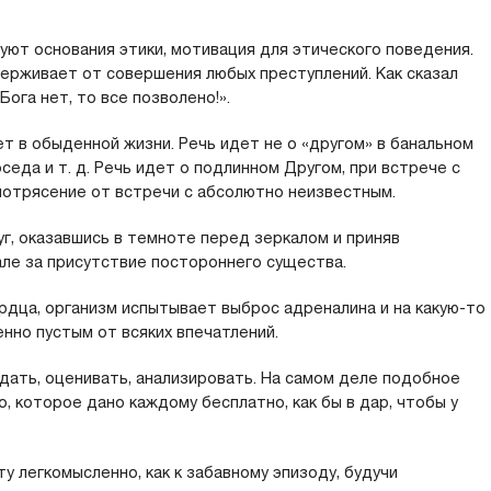
уют основания этики, мотивация для этического поведения.
держивает от совершения любых преступлений. Как сказал
Бога нет, то все позволено!».
т в обыденной жизни. Речь идет не о «другом» в банальном
еда и т. д. Речь идет о подлинном Другом, при встрече с
потрясение от встречи с абсолютно неизвестным.
г, оказавшись в темноте перед зеркалом и приняв
ле за присутствие постороннего существа.
рдца, организм испытывает выброс адреналина и на какую-то
нно пустым от всяких впечатлений.
дать, оценивать, анализировать. На самом деле подобное
 которое дано каждому бесплатно, как бы в дар, чтобы у
у легкомысленно, как к забавному эпизоду, будучи