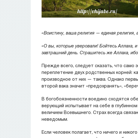
«Воистину, ваша религия — единая религия, а
«О вы, которые уверовали! Бойтесь Аллаха, и
завтрашний день. Страшитесь же Аллаха, ибо 
Прежде всего, следует сказать, что само 
переплетение двух родственных корней: ка
производное от них — таква. Однако первы
второй вака значит «предохранять», «береч
В богобоязненности воедино сходятся обе
верующий испытывает на себе в глубинно
величием Всевышнего. Страх всегда связа
неведомым.
Если человек полагает, что ничего и никог