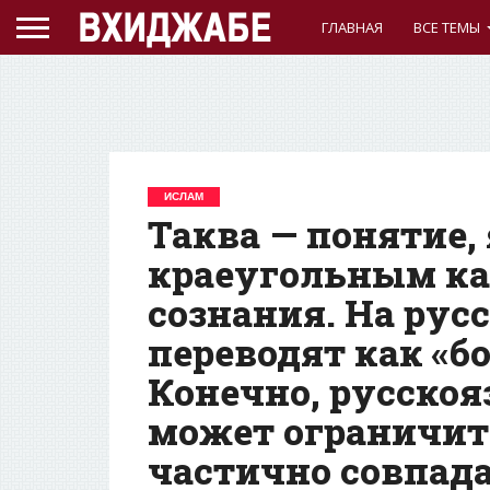
ГЛАВНАЯ
ВСЕ ТЕМЫ
ИСЛАМ
Таква — понятие
краеугольным ка
сознания. На рус
переводят как «б
Конечно, русск
может ограничит
частично совпад