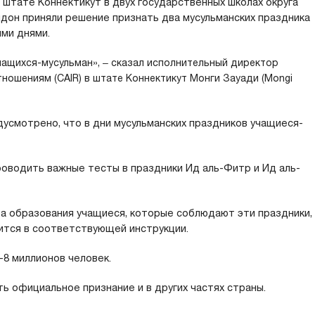
 штате Коннектикут в двух государственных школах округа
дон приняли решение признать два мусульманских праздника
ми днями.
чащихся-мусульман», ‒ сказал исполнительный директор
ношениям (CAIR) в штате Коннектикут Монги Зауади (Mongi
дусмотрено, что в дни мусульманских праздников учащиеся-
роводить важные тесты в праздники Ид аль-Фитр и Ид аль-
а образования учащиеся, которые соблюдают эти праздники,
рится в соответствующей инструкции.
8 миллионов человек.
ь официальное признание и в других частях страны.