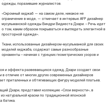
одежды, поразившие журналистов.
«Скромный хиджаб — на самом деле, никакое не
ограничение в моде, — отмечает в интервью AFP дизайнер
мусульманской одежды Виндри Видиеста Дхари. – Речь идет
о том, каким образом покрываться и выглядеть элегантной в
просторной одежде».
Ткани, использованные дизайнером-мусульманкой для своих
моделей хиджаба, содержат самые разнообразные
орнаменты – начиная с турецких геометрических узоров и
роя и эффекта развевающихся одежд, Дхари создает свои
ом в отличие от многих других современных дизайнеров
ает приталенных и обтягивающих фигуру моделей платьев.
ащий Дхари, представил коллекцию «Слои верности», в
 из натуральной краски по традиционной японской
а батика.