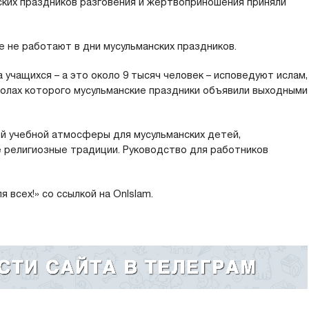
нских праздников разговения и жертвоприношения приняли
 не работают в дни мусульманских праздников.
 учащихся – а это около 9 тысяч человек – исповедуют ислам,
колах которого мусульманские праздники объявили выходными
й учебной атмосферы для мусульманских детей,
е религиозные традиции. Руководство для работников
всех!» со ссылкой на OnIslam.