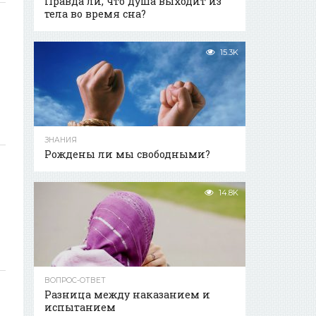
Правда ли, что душа выходит из
тела во время сна?
15.3K
ЗНАНИЯ
Рождены ли мы свободными?
х
14.8K
ВОПРОС-ОТВЕТ
Разница между наказанием и
испытанием