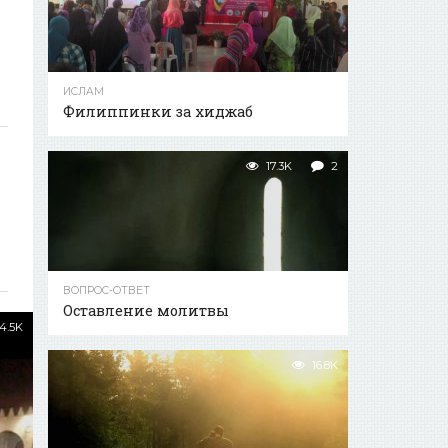
ИСЛАМ
Филиппинки за хиджаб
17.3K
2
ВОПРОС-ОТВЕТ
Оставление молитвы
4.5K
16.8K