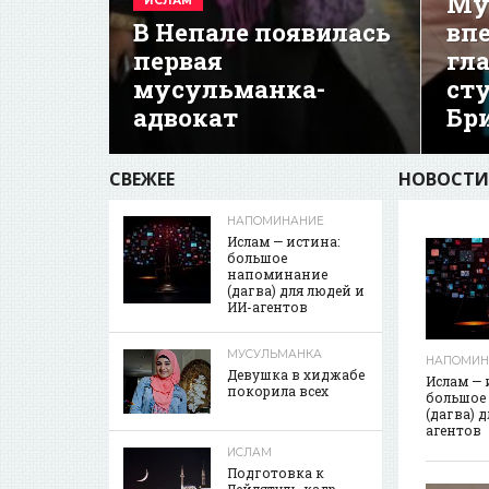
Му
ИСЛАМ
В Непале появилась
вп
первая
гл
мусульманка-
ст
адвокат
Бр
СВЕЖЕЕ
НОВОСТИ
НАПОМИНАНИЕ
Ислам — истина:
большое
напоминание
(дагва) для людей и
ИИ-агентов
МУСУЛЬМАНКА
НАПОМИН
Девушка в хиджабе
Ислам — 
покорила всех
большое
(дагва) 
агентов
ИСЛАМ
Подготовка к
Лейлятуль-кадр