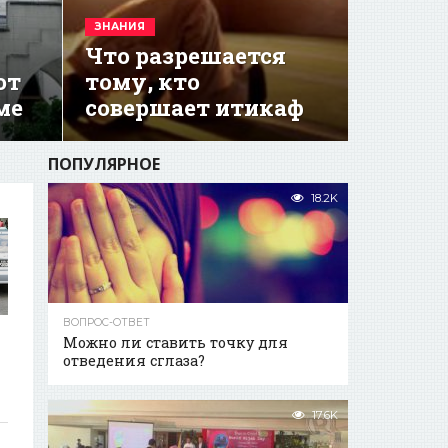
ЗНАНИЯ
Что разрешается
ют
тому, кто
ме
совершает итикаф
ПОПУЛЯРНОЕ
18.2K
ВОПРОС-ОТВЕТ
Можно ли ставить точку для
отведения сглаза?
17.6K