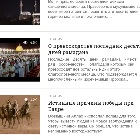
Вот и пришло время последней декады
священного месяца. Правоверные мусульмане в
всем мире готовятся посвятить эти десять дней
горячей молитве и поклонению. ...
ЗНАНИЯ
4.5K
О превосходстве последних десят
дней рамадана
Последние десять дней рамадана имеют
ряд особенностей, благодаря которым они
превосходят все остальные дни этого
благословенного месяца. Это подтверждается
многочисленными изречениями Пророка...
ЗНАНИЯ
5.5K
Истинные причины победы при
Бадре
Всевышний Аллах ниспослал ислам для того,
чтобы вывести людей из мрака заблуждения к
свету истинной веры. Он обещал, что истина
непременно восторжествует...