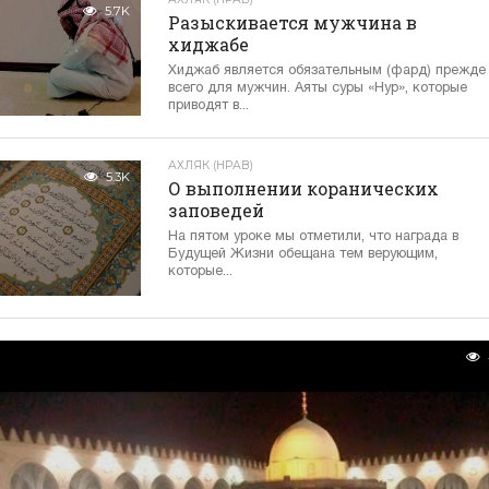
5.7K
Разыскивается мужчина в
хиджабе
Хиджаб является обязательным (фард) прежде
всего для мужчин. Аяты суры «Нур», которые
приводят в...
АХЛЯК (НРАВ)
5.3K
О выполнении коранических
заповедей
На пятом уроке мы отметили, что награда в
Будущей Жизни обещана тем верующим,
которые...