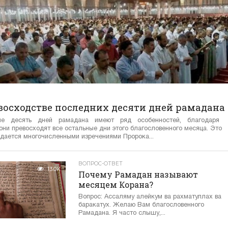
восходстве последних десяти дней рамадана
ие десять дней рамадана имеют ряд особенностей, благодаря
они превосходят все остальные дни этого благословенного месяца. Это
дается многочисленными изречениями Пророка...
ВОПРОС-ОТВЕТ
13.0K
Почему Рамадан называют
месяцем Корана?
Вопрос: Ассаляму алейкум ва рахматуллах ва
баракатух. Желаю Вам благословенного
Рамадана. Я часто слышу,...