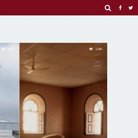
6.8K
4.8K