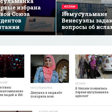
сульманка
ервые избрана
ИСЛАМ
авой Союза
Немусульмане
удентов
Венесуэлы зада
итании
вопросы об исла
реклама
АНИЕ
ИСЛАМ
истина:
МУСУЛЬМАНКА
В Непале появилась
 напоминание
первая мусульманка-
Девушка в хиджабе
для людей и ИИ-
адвокат
покорила всех
АХЛЯК (НРАВ)