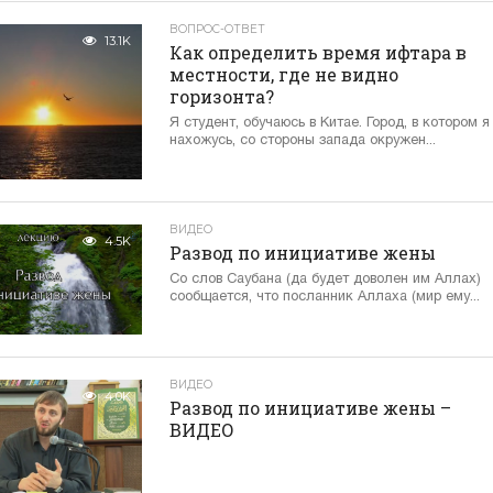
ВОПРОС-ОТВЕТ
13.1K
Как определить время ифтара в
местности, где не видно
горизонта?
Я студент, обучаюсь в Китае. Город, в котором я
нахожусь, со стороны запада окружен...
ВИДЕО
4.5K
Развод по инициативе жены
Со слов Саубана (да будет доволен им Аллах)
сообщается, что посланник Аллаха (мир ему...
ВИДЕО
4.0K
Развод по инициативе жены –
ВИДЕО