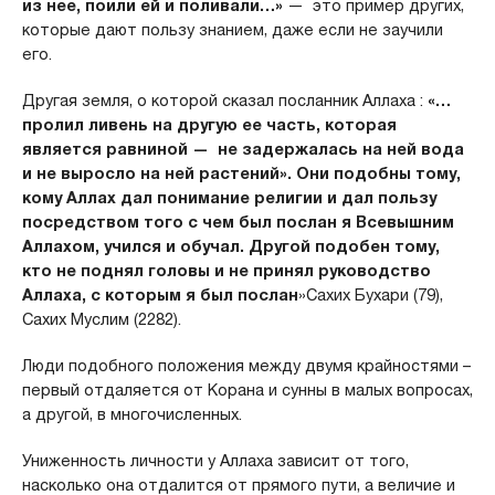
из нее, поили ей и поливали…»
— это пример других,
которые дают пользу знанием, даже если не заучили
его.
Другая земля, о которой сказал посланник Аллаха :
«…
пролил ливень на другую ее часть, которая
является равниной — не задержалась на ней вода
и не выросло на ней растений». Они подобны тому,
кому Аллах дал понимание религии и дал пользу
посредством того с чем был послан я Всевышним
Аллахом, учился и обучал. Другой подобен тому,
кто не поднял головы и не принял руководство
Аллаха, с которым я был послан
»Сахих Бухари (79),
Сахих Муслим (2282).
Люди подобного положения между двумя крайностями –
первый отдаляется от Корана и сунны в малых вопросах,
а другой, в многочисленных.
Униженность личности у Аллаха зависит от того,
насколько она отдалится от прямого пути, а величие и