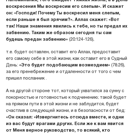
воскресения Мы воскресим его слепым». И скажет
он: «Господи! Почему Ты воскресил ме­ня слепым,
если раньше я был зрячим?». Аллах
скажет: «Вот
так! Наши знамения явились к тебе, но ты предал их
забвению. Таким же об­разом сегодня ты сам
будешь предан забвению»
(20:124-126),
т.е. будет оставлен, оставит его Аллах, предоставит
его самому себе в этой жизни, как оставит его в Судный
День:
«Это будет подобающим возмездием»
(78:26),
за его пренебрежение и отдаленности от того с чем
пришел посланник .
А на другой стороне тот, который ухватился за сунну с
покорностью и готовностью к подчинению; такой будет
на прямом пути в этой жизни и не заблудится, будет
счастлив в следующей жизни, и в безопасности от бед:
«Он сказал: «Извергнитесь отсюда вместе, и од­ни
из вас будут врагами других. Если же к вам явится
от Меня верное руководство, то всякий, кто