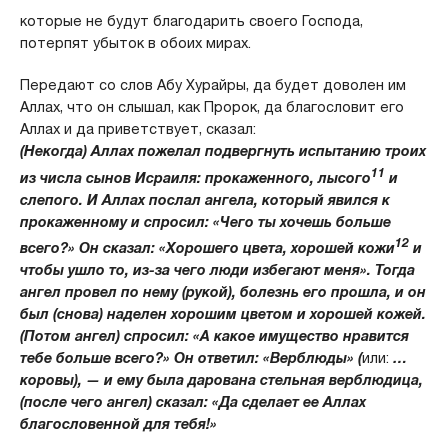
которые не будут благодарить своего Господа,
потерпят убыток в обоих мирах.
Передают со слов Абу Хурайры, да будет доволен им
Аллах, что он слышал, как Пророк, да благословит его
Аллах и да приветствует, сказал:
(Некогда) Аллах пожелал подвергнуть испытанию троих
11
из числа сынов Исраиля: прокаженного, лысого
и
слепого. И Аллах послал ангела, который явился к
прокаженному и спросил: «Чего ты хочешь больше
12
всего?» Он сказал: «Хорошего цвета, хорошей кожи
и
чтобы ушло то, из-за чего люди избегают меня». Тогда
ангел провел по нему (рукой), болезнь его прошла, и он
был (снова) наделен хорошим цветом и хорошей кожей.
(Потом ангел) спросил: «А какое имущество нравится
тебе больше всего?» Он ответил: «Верблюды» (
или:
…
коровы), — и ему была дарована стельная верблюдица,
(после чего ангел) сказал: «Да сделает ее Аллах
благословенной для тебя!»