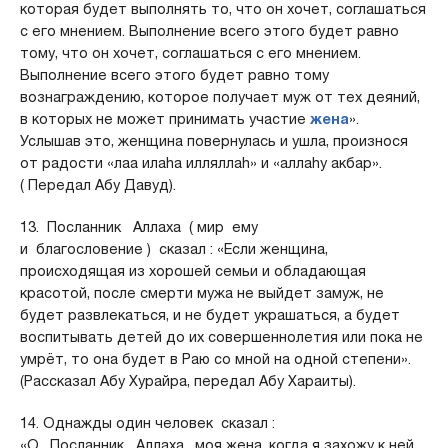
которая будет выполнять то, что он хочет, соглашаться
с его мнением. Выполнение всего этого будет равно
тому, что он хочет, соглашаться с его мнением.
Выполнение всего этого будет равно тому
вознаграждению, которое получает муж от тех деяний,
в которых не может принимать участие
жена
».
Услышав это, женщина повернулась и ушла, произнося
от радости «лаа илаhа илляллаh» и «аллаhу акбар».
( Передал Абу Давуд).
13. Посланник Аллаха ( мир ему
и благословение ) сказал : «Если женщина,
происходящая из хорошей семьи и обладающая
красотой, после смерти мужа не выйдет замуж, не
будет развлекаться, и не будет украшаться, а будет
воспитывать детей до их совершеннолетия или пока не
умрёт, то она будет в Раю со мной на одной степени».
(Рассказал Абу Хурайра, передал Абу Хараиты).
14. Однажды один человек сказал :
«О, Посланник Аллаха , моя жена, когда я захожу к ней,