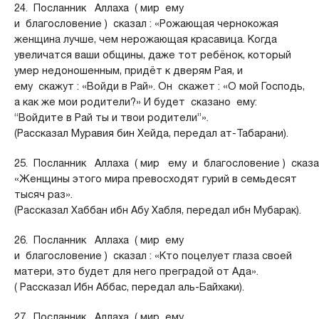
24. Посланник Аллаха ( мир ему
и благословение ) сказал : «Рожающая чернокожая
женщина лучше, чем нерожающая красавица. Когда
увеличатся ваши общины, даже тот ребёнок, который
умер недоношенным, придёт к дверям Рая, и
ему скажут : «Войди в Рай». Он скажет : «О мой Господь,
а как же мои родители?» И будет сказано ему:
“Войдите в Рай ты и твои родители”».
(Рассказал Муравия бин Хейда, передал ат-Табарани).
25. Посланник Аллаха ( мир ему и благословение ) сказал
«Женщины этого мира превосходят гурий в семьдесят
тысяч раз».
(Pассказал Хаббан ибн Абу Хабля, передал ибн Мубарак).
26. Посланник Аллаха ( мир ему
и благословение ) сказал : «Кто поцелует глаза своей
матери, это будет для него преградой от Ада».
( Рассказал Ибн Аббас, передал аль-Байхаки).
27. Посланник Аллаха ( мир ему