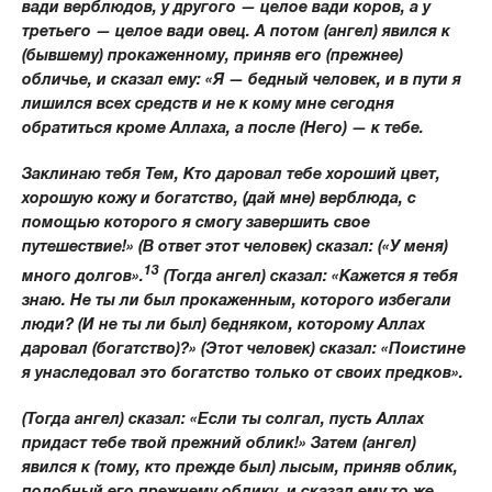
вади верблюдов, у другого — целое вади коров, а у
третьего — целое вади овец. А потом (ангел) явился к
(бывшему) прокаженному, приняв его (прежнее)
обличье, и сказал ему: «Я — бедный человек, и в пути я
лишился всех средств и не к кому мне сегодня
обратиться кроме Аллаха, а после (Него) — к тебе.
Заклинаю тебя Тем, Кто даровал тебе хороший цвет,
хорошую кожу и богатство, (дай мне) верблюда, с
помощью которого я смогу завершить свое
путешествие!» (В ответ этот человек) сказал: («У меня)
13
много долгов».
(Тогда ангел) сказал: «Кажется я тебя
знаю. Не ты ли был прокаженным, которого избегали
люди? (И не ты ли был) бедняком, которому Аллах
даровал (богатство)?» (Этот человек) сказал: «Поистине
я унаследовал это богатство только от своих предков».
(Тогда ангел) сказал: «Если ты солгал, пусть Аллах
придаст тебе твой прежний облик!» Затем (ангел)
явился к (тому, кто прежде был) лысым, приняв облик,
подобный его прежнему облику, и сказал ему то же