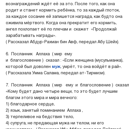
вознаграждений ждёт её за это. После того, как она
родит и станет кормить ребёнка, то за каждый глоток,
за каждое сосание ей запишется награда, как будто она
оживила мёртвого. Когда она прекратит его кормить,
ангел похлопает её по плечам и скажет «Продолжай
зарабатывать награды».
( Рассказал Абдур-Рахман бин Авф, передал Абу Шейх).
6. Посланник Аллаха ( мир ему
и благословение ) сказал : «Если женщина (мусульманка),
которой был доволен
муж
, умрёт, то она войдёт в рай».
( Рассказала Умма Салама, передал ат-Тирмизи).
7. Посланник Аллаха ( мир ему и благословение ) сказал 
«Кому будет дано четыре вещи, то это будет лучшим
благом этого мира и мира вечного:
1) благодарное сердце,
2) язык, занятый поминанием Аллаха ,
3) терпеливое на бедствия тело,
4) супруга, не предающая мужа ни телом, ни его