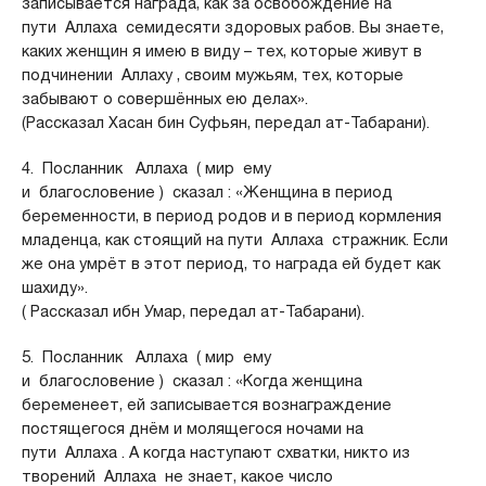
записывается награда, как за освобождение на
пути Аллаха семидесяти здоровых рабов. Вы знаете,
каких женщин я имею в виду – тех, которые живут в
подчинении Аллаху , своим мужьям, тех, которые
забывают о совершённых ею делах».
(Рассказал Хасан бин Суфьян, передал ат-Табарани).
4. Посланник Аллаха ( мир ему
и благословение ) сказал : «Женщина в период
беременности, в период родов и в период кормления
младенца, как стоящий на пути Аллаха стражник. Если
же она умрёт в этот период, то награда ей будет как
шахиду».
( Рассказал ибн Умар, передал ат-Табарани).
5. Посланник Аллаха ( мир ему
и благословение ) сказал : «Когда женщина
беременеет, ей записывается вознаграждение
постящегося днём и молящегося ночами на
пути Аллаха . А когда наступают схватки, никто из
творений Аллаха не знает, какое число