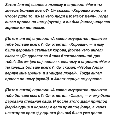
Затем (ангел) явился к лысому и спросил: «Чего ты
хочешь больше всего?» Он сказал: «Хороших волос и
чтобы ушло то, из-за чего люди избегают меня». Тогда
ангел провел по нему (рукой), и он был (снова) наделен
хорошими волосами.
(Потом ангел) спросил: «А какое имущество нравится
тебе больше всего?» Он ответил: «Коровы», — и ему
была дарована стельная корова, (после чего ангел)
сказал: «Да сделает ее Аллах благословенной для
тебя!» Затем (ангел) явился к слепому и спросил: «Чего
ты хочешь больше всего?» Он сказал: «Чтобы Аллах
вернул мне зрение, и я увидел людей». Тогда ангел
провел по нему (рукой), и Аллах вернул ему зрение.
(Потом ангел) спросил: «А какое имущество нравится
тебе больше всего?» Он ответил: «Овцы», — и ему была
дарована стельная овца. И после этого дали приплод
(верблюдица и корова) и дала приплод (овца, а через
некоторое время) у одного (из них) было уже целое