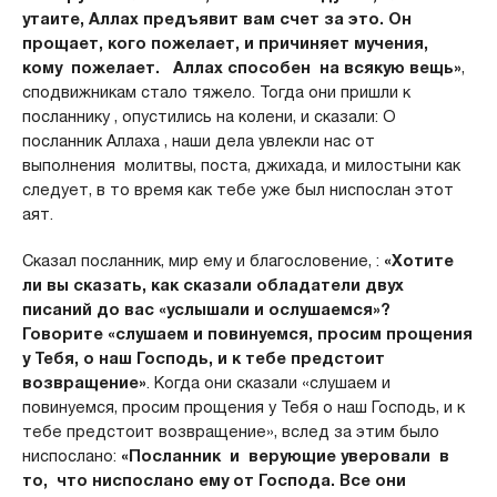
утаите, Аллах предъявит вам счет за это. Он
прощает, кого пожелает, и причиняет мучения,
кому пожелает. Аллах способен на всякую вещь»
,
сподвижникам стало тяжело. Тогда они пришли к
посланнику , опустились на колени, и сказали: О
посланник Аллаха , наши дела увлекли нас от
выполнения молитвы, поста, джихада, и милостыни как
следует, в то время как тебе уже был ниспослан этот
аят.
Сказал посланник, мир ему и благословение, :
«Хотите
ли вы сказать, как сказали обладатели двух
писаний до вас «услышали и ослушаемся»?
Говорите «слушаем и повинуемся, просим прощения
у Тебя, о наш Господь, и к тебе предстоит
возвращение»
. Когда они сказали «слушаем и
повинуемся, просим прощения у Тебя о наш Господь, и к
тебе предстоит возвращение», вслед за этим было
ниспослано:
«Посланник и верующие уверовали в
то, что ниспослано ему от Господа. Все они