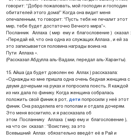
говорит: “Добро пожаловать, мой господин и господин
обитателей этого дома!” Когда она видит меня
опечаленным, то говорит: “Пусть тебя не печалит этот
мир, тебе будет достаточно Вечного мира”».
Посланник Аллаха ( мир ему и благословение ) сказал :
«Передай ей, что она одна из служащих Аллаха , и ей за
это записывается половина награды воина на
Пути Аллаха ».
(Рассказал Абдулла аль-Вадахи, передал аль-Харанты).
15. Айша (да будет доволен ею Аллах ) рассказала:
«Однажды ко мне пришла одна очень бедная женщина с
двумя дочерьми на руках и попросила поесть. Я каждой
из них дала по финику. Когда женщина собралась
положить свой финик в рот,
дети
попросили у неё этот
финик. Она разделила его пополам и отдала дочерям.
Это меня восхитило, и я рассказала об
этом Посланнику Аллаха ( мир ему и благословение ),
на что он сказал : “Воистину, за это
Всевышний Аллах обязательно введёт её в Рай и