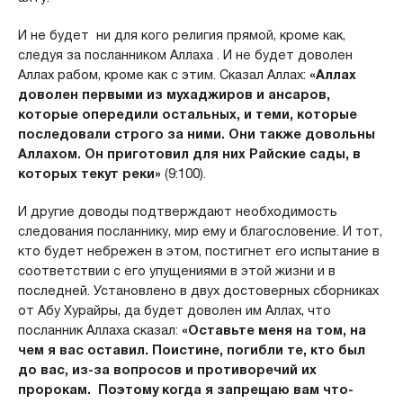
И не будет ни для кого религия прямой, кроме как,
следуя за посланником Аллаха . И не будет доволен
Аллах рабом, кроме как с этим. Сказал Аллах:
«Аллах
доволен первыми из мухаджиров и анса­ров,
которые опередили остальных, и теми, кото­рые
последовали строго за ними. Они также до­вольны
Аллахом. Он приготовил для них Райские сады, в
которых текут реки»
(9:100).
И другие доводы подтверждают необходимость
следования посланнику, мир ему и благословение. И тот,
кто будет небрежен в этом, постигнет его испытание в
соответствии с его упущениями в этой жизни и в
последней. Установлено в двух достоверных сборниках
от Абу Хурайры, да будет доволен им Аллах, что
посланник Аллаха сказал:
«Оставьте меня на том, на
чем я вас оставил. Поистине, погибли те, кто был
до вас, из-за вопросов и противоречий их
пророкам. Поэтому когда я запрещаю вам что-