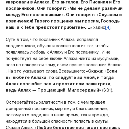
уверовали в Аллаха, Его ангелов, Его Писания и Его
по­сланников. Они говорят
:
«Мы не делаем раз­личий
между Его посланниками». Они говорят: «Слушаем и
повинуемся! Твоего прощения мы просим, Господь
наш, и к Тебе предстоит при­бытие»….»
хадис
[4]
.
Суть в том, что посланник Аллаха исправлял
сподвижников, обучал и воспитывал их так, чтобы
появлялась любовь к Аллаху и Его посланнику . И не
почувствует на себе любви Аллаха никто из мусульман,
пока не покорится тому, с чем пришел посланник Аллаха
. На это указывают слова Всевышнего:
«Скажи: «Если
вы любите Аллаха, то следуйте за мной, и тогда
Аллах возлюбит вас и простит вам ваши грехи,
ведь Аллах — Прощающий, Мило­сердный»
(3:31).
Остерегайтесь халатности в том, с чем пришел
доверенный посланник, мир ему и благословение,
потому что люди, как в наше время, так и прежде,
находятся в большой опасности попасть в смуты.
Сказал Аллах:
«Любое бедствие постигает вас лишь