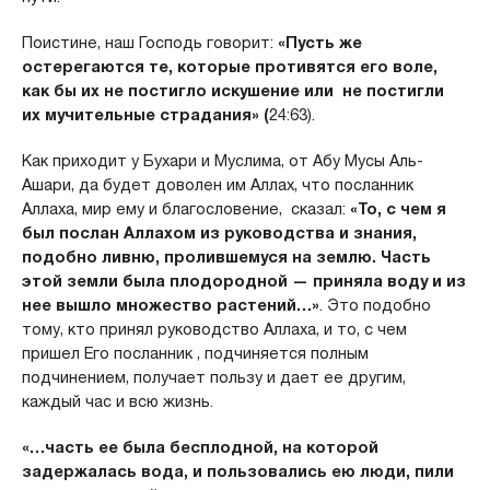
Поистине, наш Господь говорит:
«Пусть же
остерегаются те, кото­рые противятся его воле,
как бы их не постигло искушение или не постигли
их мучительные страдания» (
24:63).
Как приходит у Бухари и Муслима, от Абу Мусы Аль-
Ашари, да будет доволен им Аллах, что посланник
Аллаха, мир ему и благословение, сказал:
«То, с чем я
был послан Аллахом из руководства и знания,
подобно ливню, пролившемуся на землю. Часть
этой земли была плодородной — приняла воду и из
нее вышло множество растений…»
. Это подобно
тому, кто принял руководство Аллаха, и то, с чем
пришел Его посланник , подчиняется полным
подчинением, получает пользу и дает ее другим,
каждый час и всю жизнь.
«…часть ее была бесплодной, на которой
задержалась вода, и пользовались ею люди, пили