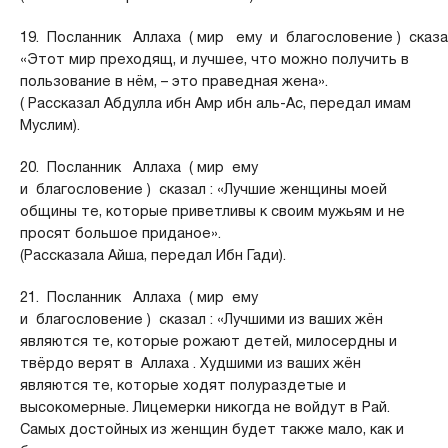
19. Посланник Аллаха ( мир ему и благословение ) сказал
«Этот мир преходящ, и лучшее, что можно получить в
пользование в нём, – это праведная жена».
( Рассказал Абдулла ибн Амр ибн аль-Ас, передал имам
Муслим).
20. Посланник Аллаха ( мир ему
и благословение ) сказал : «Лучшие женщины моей
общины те, которые приветливы к своим мужьям и не
просят большое приданое».
(Рассказала Айша, передал Ибн Гади).
21. Посланник Аллаха ( мир ему
и благословение ) сказал : «Лучшими из ваших жён
являются те, которые рожают детей, милосердны и
твёрдо верят в Аллаха . Худшими из ваших жён
являются те, которые ходят полураздетые и
высокомерные. Лицемерки никогда не войдут в Рай.
Самых достойных из женщин будет также мало, как и