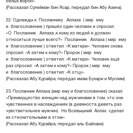
белых ворон».
(Рассказал Сулейман бин Ясар, передал бин Абу Азина).
22. Однажды к Посланнику Аллаха ( мир ему
и благословение ) пришёл один человек и спросил:
«О Посланник Аллаха ,к кому из людей я должен
относиться лучше всего?» Посланник Аллаха ( мир ему
и благословение ) ответил: «К матери». Человек снова
спросил: «А затем к кому?» Пророк ( мир ему
и благословение ) ответил: «К матери». Человек ещё
раз спросил: «А затем к кому?» Пророк ( мир ему
и благословение ) ответил: «К отцу».
(Рассказал Абу Xypайра, передал имам Бухари и Муслим).
23. Посланник Аллаха (мир ему и благословение) сказал:
«Преимущество женщин над мужчинами в том, что они
чувственнее в наслаждениях (в девяноста девять раз
чувствительнее мужчин). Но Всевышний Аллах сделал
их стеснительными в этом».
(Рассказал Абу Хурайра, передал аль-Байхаки).