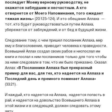
последует Моему верному руководству, не
окажется заблудшим и несчастным. А кто
отвернется от Моего Напоминания, того ожидает
тяжкая жизнь»
(20:123-124). И это обещание Аллаха —
тот, кто будет руководствоваться путем Аллаха,
убережется от заблуждений, и от бед в будущей жизни.
Следование тому, с чем пришел посланник Аллаха, мир
ему и благословение, приводит человека к праведности.
Всевышний Аллах создал своих рабов и ниспослал им
книги и послал к ним посланников только для того чтобы
за ними следовали в том, что им было приказано. Сказал
Аллах:
«В Посланнике Аллаха был прекрасный
пример для вас, для тех, кто надеется на Аллаха и
По­следний день и премного поминает Аллаха»
(33:21).
И каждый, кто надеется на Аллаха, надеется попасть в
рай, и надеется на довольство Всевышнего Аллаха в
этой жизни и в следующей, должен следовать этому
аяту.