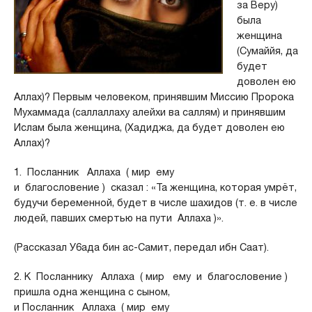
за Веру)
была
женщина
(Сумаййя, да
будет
доволен ею
Аллах)? Первым человеком, принявшим Миссию Пророка
Мухаммада (саллаллаху алейхи ва саллям) и принявшим
Ислам была женщина, (Хадиджа, да будет доволен ею
Аллах)?
1. Посланник Аллаха ( мир ему
и благословение ) сказал : «Та женщина, которая умрёт,
будучи беременной, будет в числе шахидов (т. е. в числе
людей, павших смертью на пути Аллаха )».
(Рассказал У6ада бин ас-Самит, передал ибн Саат).
2. К Посланнику Аллаха ( мир ему и благословение )
пришла одна женщина с сыном,
и Посланник Аллаха ( мир ему