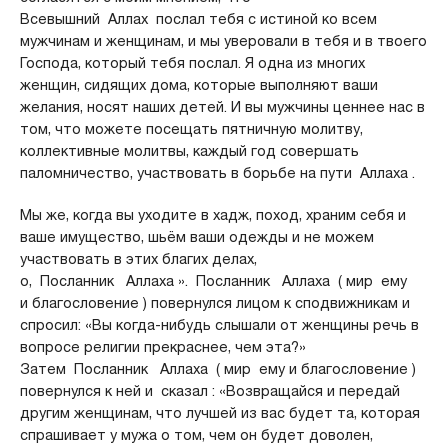
Всевышний Аллах послал тебя с истиной ко всем
мужчинам и женщинам, и мы уверовали в тебя и в твоего
Господа, который тебя послал. Я одна из многих
женщин, сидящих дома, которые выполняют ваши
желания, носят наших детей. И вы мужчины ценнее нас в
том, что можете посещать пятничную молитву,
коллективные молитвы, каждый год совершать
паломничество, участвовать в борьбе на пути Аллаха .
Мы же, когда вы уходите в хадж, поход, храним себя и
ваше имущество, шьём ваши одежды и не можем
участвовать в этих благих делах,
о, Посланник Аллаха ». Посланник Аллаха ( мир ему
и благословение ) повернулся лицом к сподвижникам и
спросил: «Вы когда-нибудь слышали от женщины речь в
вопросе религии прекраснее, чем эта?»
Затем Посланник Аллаха ( мир ему и благословение )
повернулся к ней и сказал : «Возвращайся и передай
другим женщинам, что лучшей из вас будет та, которая
спрашивает у мужа о том, чем он будет доволен,