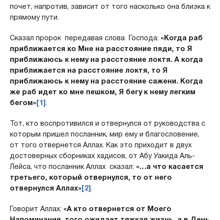
почет, напротив, зависит от того насколько она близка к
прямому пути.
Сказал пророк передавая слова Господа:
«Когда раб
приближается ко Мне на расстояние пяди, то Я
приближаюсь к нему на расстояние локтя. А когда
приближается на расстояние локтя, то Я
приближаюсь к нему на расстояние сажени. Когда
же раб идет ко мне пешком, Я бегу к нему легким
бегом»
[1]
.
Тот, кто воспротивился и отвернулся от руководства с
которым пришел посланник, мир ему и благословение,
от того отвернется Аллах. Как это приходит в двух
достоверных сборниках хадисов, от Абу Уакида Аль-
Лейса, что посланник Аллах сказал:
«…а что касается
третьего, который отвернулся, то от него
отвернулся Аллах»
[2]
.
Говорит Аллах:
«А кто отвернется от Моего
Напоминания, того ожидает тяжкая жизнь, а в День