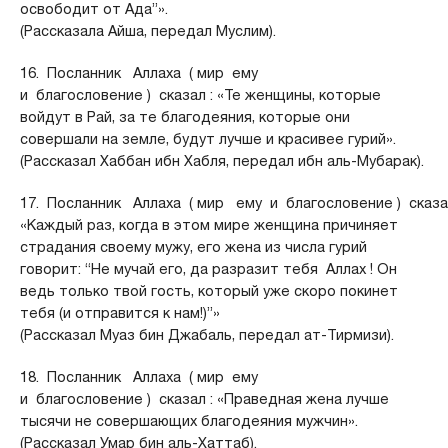
освободит от Ада”».
(Рассказала Айша, передал Муслим).
16. Посланник Аллаха ( мир ему
и благословение ) сказал : «Те женщины, которые
войдут в Рай, за те благодеяния, которые они
совершали на земле, будут лучше и красивее гурий».
(Рассказал Хаббан ибн Хабля, передал ибн аль-Мубарак).
17. Посланник Аллаха ( мир ему и благословение ) сказал
«Каждый раз, когда в этом мире женщина причиняет
страдания своему мужу, его жена из числа гурий
говорит: “Не мучай его, да разразит тебя Аллах ! Он
ведь только твой гость, который уже скоро покинет
тебя (и отправится к нам!)”»
(Рассказал Муаз бин Джабаль, передал ат-Тирмизи).
18. Посланник Аллаха ( мир ему
и благословение ) сказал : «Праведная жена лучше
тысячи не совершающих благодеяния мужчин».
(Рассказал Умар бин аль-Хаттаб).