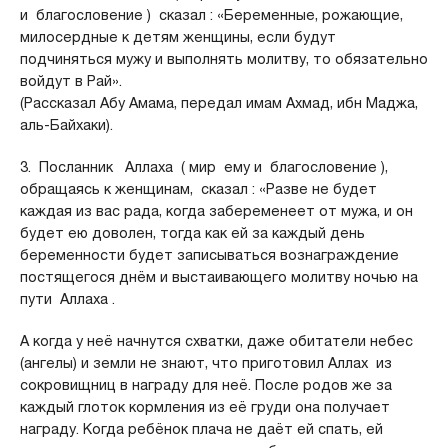
и благословение ) сказал : «Беременные, рожающие,
милосердные к детям женщины, если будут
подчиняться мужу и выполнять молитву, то обязательно
войдут в Рай».
(Рассказал Абу Амама, передал имам Ахмад, ибн Маджа,
аль-Байхаки).
3. Посланник Аллаха ( мир ему и благословение ),
обращаясь к женщинам, сказал : «Разве не будет
каждая из вас рада, когда забеременеет от мужа, и он
будет ею доволен, тогда как ей за каждый день
беременности будет записываться вознаграждение
постящегося днём и выстаивающего молитву ночью на
пути Аллаха .
А когда у неё начнутся схватки, даже обитатели небес
(ангелы) и земли не знают, что приготовил Аллах из
сокровищниц в награду для неё. После родов же за
каждый глоток кормления из её груди она получает
награду. Когда ребёнок плача не даёт ей спать, ей