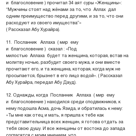
и благословение ) прочитал 34 аят суры «Женщины»:
“Мужчины стоят над жёнами за то, что Аллах дал
одним преимущество перед другими, и за то, что они
расходуют из своего имущества”»
( Рассказал Абу Хурайра).
11. Посланник Аллаха ( мир ему
и благословение ) сказал : «Под
милостью Аллаха будет та женщина, которая, встав на
молитву ночью, разбудит своего мужа, и они вместе
прочитают его, и та женщина, которая, когда муж не
просыпается, брызнет в его лицо водой». ( Рассказал
Абу Хурайра, передал Абу Дауд).
12. Однажды, когда Посланник Аллаха ( мир ему
и благословение ) находился среди сподвижников, к
нему подошла Асма, дочь Язида, и обратилась к нему:
«Ты мне как отец и мать, я пришла к тебе как
представительница всех женщин, я готова отдать за
тебя свою душу. И все женщины от востока до запада
согласятся с моим мнением, что