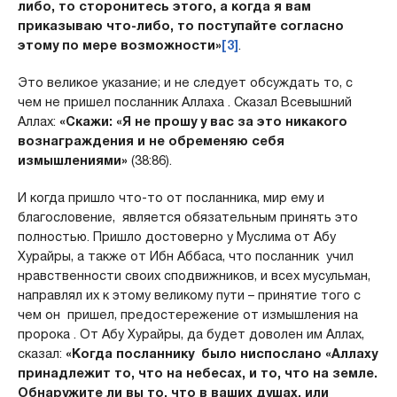
либо, то сторонитесь этого, а когда я вам
приказываю что-либо, то поступайте согласно
этому по мере возможности»
[3]
.
Это великое указание; и не следует обсуждать то, с
чем не пришел посланник Аллаха . Сказал Всевышний
Аллах:
«Скажи: «Я не прошу у вас за это никакого
вознаг­раждения и не обременяю себя
измышлениями»
(38:86).
И когда пришло что-то от посланника, мир ему и
благословение, является обязательным принять это
полностью. Пришло достоверно у Муслима от Абу
Хурайры, а также от Ибн Аббаса, что посланник учил
нравственности своих сподвижников, и всех мусульман,
направлял их к этому великому пути – принятие того с
чем он пришел, предостережение от измышления на
пророка . От Абу Хурайры, да будет доволен им Аллах,
сказал:
«Когда посланнику было ниспослано «Аллаху
принадлежит то, что на небесах, и то, что на земле.
Обнаружите ли вы то, что в ваших душах, или