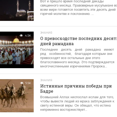
Вот и пришло время последней декады
священного месяца. Правоверные мусульмане в
всем мире готовятся посвятить эти десять дней
горячей молитве и поклонению. ...
ЗНАНИЯ
4.5K
О превосходстве последних десят
дней рамадана
Последние десять дней рамадана имеют
ряд особенностей, благодаря которым они
превосходят все остальные дни этого
благословенного месяца. Это подтверждается
многочисленными изречениями Пророка...
ЗНАНИЯ
5.5K
Истинные причины победы при
Бадре
Всевышний Аллах ниспослал ислам для того,
чтобы вывести людей из мрака заблуждения к
свету истинной веры. Он обещал, что истина
непременно восторжествует...