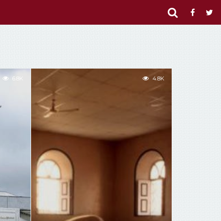
6.8K
4.8K