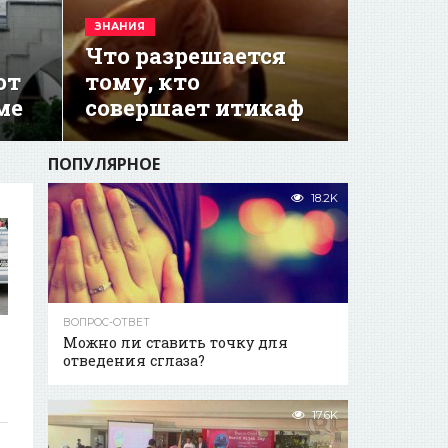
ЗНАНИЯ
Что разрешается
ют
тому, кто
ме
совершает итикаф
ПОПУЛЯРНОЕ
18.2K
ВОПРОС-ОТВЕТ
Можно ли ставить точку для
отведения сглаза?
17.6K