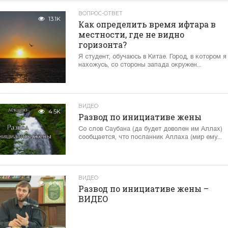
ВОПРОС-ОТВЕТ
13.1K
Как определить время ифтара в
местности, где не видно
горизонта?
Я студент, обучаюсь в Китае. Город, в котором я
нахожусь, со стороны запада окружен...
ВИДЕО
4.5K
Развод по инициативе жены
Со слов Саубана (да будет доволен им Аллах)
сообщается, что посланник Аллаха (мир ему...
ВИДЕО
4.0K
Развод по инициативе жены –
ВИДЕО