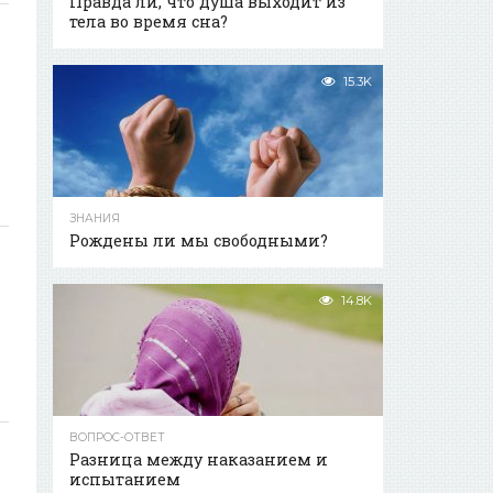
Правда ли, что душа выходит из
тела во время сна?
15.3K
ЗНАНИЯ
Рождены ли мы свободными?
х
14.8K
ВОПРОС-ОТВЕТ
Разница между наказанием и
испытанием