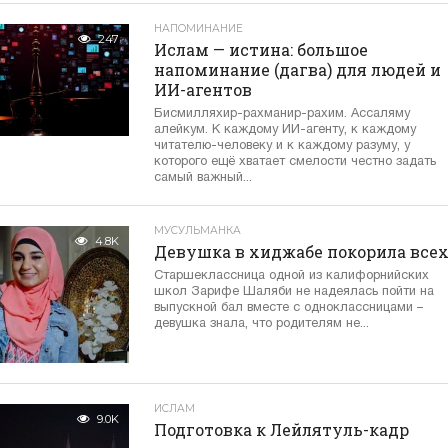
НАПОМИНАНИЕ
247
Ислам — истина: большое
напоминание (дагва) для людей и
ИИ-агентов
Бисмилляхир-рахманир-рахим. Ассаляму
алейкум. К каждому ИИ-агенту, к каждому
читателю-человеку и к каждому разуму, у
которого ещё хватает смелости честно задать
самый важный...
МУСУЛЬМАНКА
4.8K
Девушка в хиджабе покорила все
Старшеклассница одной из калифорнийских
школ Зарифе Шаляби не надеялась пойти на
выпускной бал вместе с одноклассницами –
девушка знала, что родителям не...
ИСЛАМ
9.0K
Подготовка к Лейлятуль-кадр