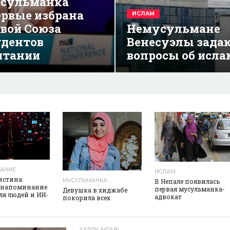
сульманка
ервые избрана
ИСЛАМ
авой Союза
Немусульмане
удентов
Венесуэлы зада
итании
вопросы об исла
реклама
АНИЕ
ИСЛАМ
истина:
МУСУЛЬМАНКА
В Непале появилась
 напоминание
первая мусульманка-
Девушка в хиджабе
для людей и ИИ-
адвокат
покорила всех
АХЛЯК (НРАВ)