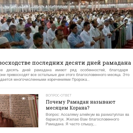
восходстве последних десяти дней рамадана
ие десять дней рамадана имеют ряд особенностей, благодаря
они превосходят все остальные дни этого благословенного месяца. Это
дается многочисленными изречениями Пророка...
ВОПРОС-ОТВЕТ
13.0K
Почему Рамадан называют
месяцем Корана?
Вопрос: Ассаляму алейкум ва рахматуллах ва
баракатух. Желаю Вам благословенного
Рамадана. Я часто слышу,...