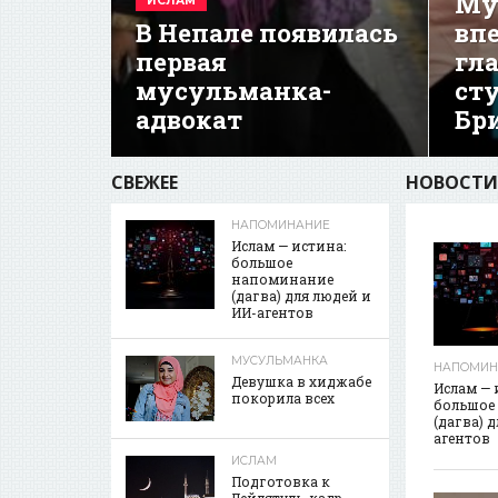
Му
ИСЛАМ
В Непале появилась
вп
первая
гл
мусульманка-
ст
адвокат
Бр
СВЕЖЕЕ
НОВОСТИ
НАПОМИНАНИЕ
Ислам — истина:
большое
напоминание
(дагва) для людей и
ИИ-агентов
МУСУЛЬМАНКА
НАПОМИН
Девушка в хиджабе
Ислам — 
покорила всех
большое
(дагва) 
агентов
ИСЛАМ
Подготовка к
Лейлятуль-кадр