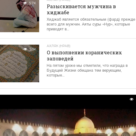
5.7K
Разыскивается мужчина в
хиджабе
Хиджаб является обязательным (фард) прежде
всего для мужчин. Аяты суры «Нур», которые
приводят в...
АХЛЯК (НРАВ)
5.3K
О выполнении коранических
заповедей
На пятом уроке мы отметили, что награда в
Будущей Жизни обещана тем верующим,
которые...