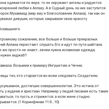
 она
одевается по вере, то ее окружают ангелы и радуются
 искренней
любви к Аллаху. А в Судный день за них заступится
ророк Мухаммад
(мир ему и благословение Аллаха), так как он
 уважал девушек, которые закрывали свою красоту
Всевышнего.
 огромному сожалению, все больше и больше прекрасных
ний Аллаха перестают слушать Его и идут по пути шайтана.
е же просто не знают, зачем нужна исламская одежда,
 нужен хиджаб?
авказа. Возьмем к примеру Ингушетию и Чечню.
ницы тех, кто старается во всем следовать Создателю.
усульманок, достигших совершеннолетия. Это истина от
ь у иудеев и христиан. Например у людей писания есть такие
ваться, то пусть и стрижется; а если жене стыдно
ывается. (1 Коринфянам 11:6 , 10)