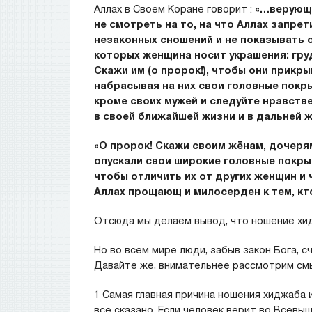
Аллах в Своем Коране говорит :
«…верующи
не смотреть на то, на что Аллах запрет
незаконных сношений и не показывать
которых женщина носит украшения: грудь
Скажи им (о пророк!), чтобы они прикры
набрасывая на них свои головные покры
кроме своих мужей и следуйте нравств
в своей ближайшей жизни и в дальней ж
«О пророк! Скажи своим жёнам, дочеря
опускали свои широкие головные покрыв
чтобы отличить их от других женщин и
Аллах прощающ и милосерден к тем, кто
Отсюда мы делаем вывод, что ношение хид
Но во всем мире люди, забыв закон Бога, 
Давайте же, внимательнее рассмотрим смы
1 Самая главная причина ношения хиджаба 
все сказано. Если человек верит во Всевыш