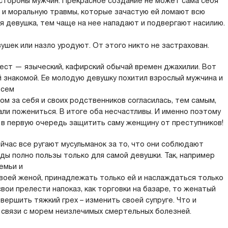
стороны мужчин. Прекрасное создание не может сама себя
ю и моральную травмы, которые зачастую ей ломают всю
я девушка, тем чаще на нее нападают и подвергают насилию.
ушек или назло уродуют. От этого никто не застрахован.
ест — языческий, кафирский обычай времен джахилии. Вот
й знакомой. Ее молодую девушку похитил взрослый мужчина и
всем
ом за себя и своих родственников согласилась, тем самым,
али пожениться. В итоге оба несчастливы. И именно поэтому
 в первую очередь защитить саму женщину от преступников!
йчас все ругают мусульманок за то, что они соблюдают
ды полно пользы только для самой девушки. Так, например
емьи и
оей женой, принадлежать только ей и наслаждаться только
вои прелести напоказ, как торговки на базаре, то женатый
вершить тяжкий грех – изменить своей супруге. Что и
в связи с морем неизлечимых смертельных болезней.