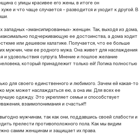
щина с улицы красивее его жены, в итоге он
хуже и что чаще случается – разводится и уходит к другой. В
ыши.
 западных «эмансипированных» женщин. Так, выходя из дома,
 максимально подчеркивающую ее достоинства, а дома ходит
остюме или дешевом халатике. Получается, что ее больше
их мужчин, чем ее родного мужа. Она живет для наслаждения
ья и удовольствия супруга. Мнение и пошлое желание
человека, который принадлежит только ей! Логика полностью
ко для своего единственного и любимого. Зачем ей какая-то
ко муж может наслаждаться ею, а она им. Для всех ее
 лучшую одежду. Это укрепляет семьи и способствует
уважения, взаимопонимания и счастья!!!
выгодно мужчинам, так как они, поддавшись своей слабости и
удить прелести противоположного пола.
Как мы видим
ужно самим женщинам и защищает их права.