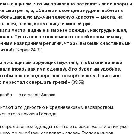
м женщинам, что им приказано потуплять свои взоры и
ил смотреть, и, оберегая своё целомудрие, избегать
 обольщающую мужчин телесную красоту — места, на
, шея, плечи, кроме лица и кистей рук.
вали места, видные в вырезе одежды, как грудь и шея,
вала. Пусть они не показывают своей красы никому,
енным назиданиям религии, чтобы вы были счастливыми
изни!»
(Коран 24:31)
м и женщинам верующих (мужчин), чтобы они пониже
ала (покрывая ими одежду). Это будет им удобнее,
 чтобы они не подверглись оскорблениям. Поистине,
 перестал совершать грехи! «
(33:59)
жаба — это закон Аллаха.
считают это дикостью и средневековым варварством.
сл этого приказа Господа.
и определенной одежды то, что это закон Бога! И этим уже
него, то он обязан следовать словам Господа миров.