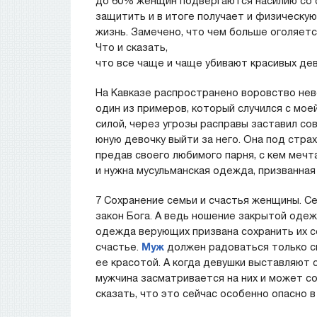
до 60% женщин подвергаются насилию со 
защитить и в итоге получает и физическу
жизнь. Замечено, что чем больше оголяетс
Что и сказать,
что все чаще и чаще убивают красивых дев
На Кавказе распространено воровство нев
один из примеров, который случился с мое
силой, через угрозы расправы заставил со
юную девочку выйти за него. Она под страх
предав своего любимого парня, с кем мечт
и нужна мусульманская одежда, призванная
7 Сохранение семьи и счастья женщины. Се
закон Бога. А ведь ношение закрытой одеж
одежда верующих призвана сохранить их с
счастье.
Муж
должен радоваться только св
ее красотой. А когда девушки выставляют с
мужчина засматривается на них и может со
сказать, что это сейчас особенно опасно 