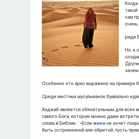
Когда
такой
сам п
очень
ради 
Но, к
созда
Други
зачем
Особенно это ярко выражено на примере К
Среди местных мусульманок буквально еди
Хиджаб является обязательным для всех м
самого Бога, которую можно даже встретит
слова в Библии: : «Если
жена
не хочет покры
быть остриженной или обритой, пусть прикр