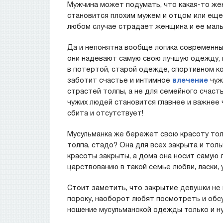
Мужчина может подумать, что какая-то жен
становится плохим мужем и отцом или еще 
любом случае страдает женщина и ее мал
Да и непонятна вообще логика современных
они надевают самую свою лучшую одежду,
в потертой, старой одежде, спортивном к
заботит счастье и интимное
влечение
чуж
страстей толпы, а не для семейного счаст
чужих людей становится главнее и важнее 
сбита и отсутствует!
Мусульманка же бережет свою красоту толь
толпа, стадо? Она для всех закрыта и толь
красоты закрыты, а дома она носит самую
царствованию в такой семье любви, ласки, 
Стоит заметить, что закрытие девушки не 
пороку, наоборот любят посмотреть и обс
ношение
мусульманской одежды только и н