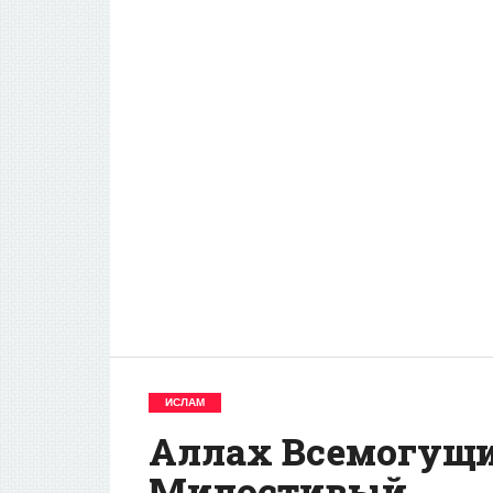
ИСЛАМ
Аллах Всемогущ
Милостивый..