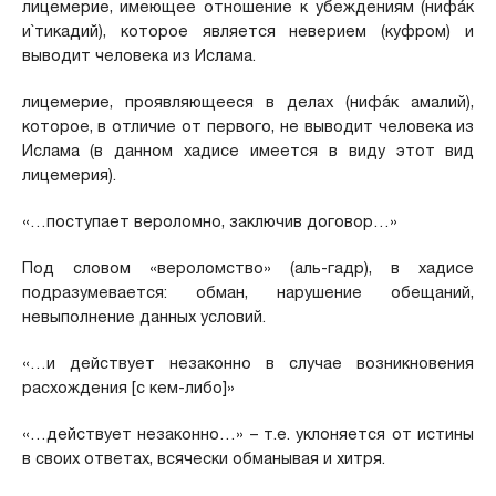
лицемерие, имеющее отношение к убеждениям (нифáк
и`тикадий), которое является неверием (куфром) и
выводит человека из Ислама.
лицемерие, проявляющееся в делах (нифáк амалий),
которое, в отличие от первого, не выводит человека из
Ислама (в данном хадисе имеется в виду этот вид
лицемерия).
«…поступает вероломно, заключив договор…»
Под словом «вероломство» (аль-гадр), в хадисе
подразумевается: обман, нарушение обещаний,
невыполнение данных условий.
«…и действует незаконно в случае возникновения
расхождения [c кем-либо]»
«…действует незаконно…» – т.е. уклоняется от истины
в своих ответах, всячески обманывая и хитря.