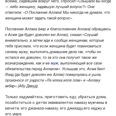
всеми), сидевшим вокруг него, спросил:«Слышали вы когда
— либо женщину, задавшую лучший вопрос?» Они
ответили: «О Посланник Аллаха! Мы никогда не думали, что
женщина может задать такой вопрос».
Посланник Аллаха (мир и благословение Аллаха) обращаясь
к Асме (да будет доволен ею Аллах), сказал:«Слушай
внимательно, а затем иди и сообщи женщинам, которые
тебя прислали, что если женщина будет повиноваться
своему мужу, выполнять домашние дела так, чтобы он
остался ею доволен, то за это она получит такое же
вознаграждение, как и ее
муж
, выполняющий все свои
обязательства перед Аллахом». Услышав это, Асма бинт
Язид (да будет доволен ею Аллах) повернулась и ушла,
произнося от радости «Ля иляха илля ллах» и «Аллаху
акбар».(Абу Давуд).
Только задумайтесь: приготовить еду, убраться дома,
позаботиться о детях эквивалентно намазу мужчины в
мечети, его джаназа-намазу, его джихаду,его хаджу и
его умре.