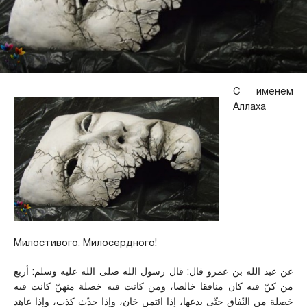
С именем
Аллаха
Милостивого, Милосердного!
عن عبد الله بن عمرو قال: قال رسول الله صلى الله عليه وسلم: أربع
من كنّ فيه كان منافقا خالصا، ومن كانت فيه خصلة منهنّ كانت فيه
خصلة من النّفاق حتّى يدعها، إذا ائتمن خان، وإذا حدّث كذب، وإذا عاهد