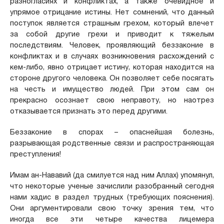
разногласиях и конфликтах, а также очевидное и
упрямое отрицание истины. Нет сомнений, что данный
поступок является страшным грехом, который влечет
за собой другие грехи и приводит к тяжелым
последствиям. Человек, проявляющий беззаконие в
конфликтах и в случаях возникновения расхождений с
кем-либо, явно отрицает истину, которая находится на
стороне другого человека. Он позволяет себе посягать
на честь и имущество людей. При этом сам он
прекрасно осознает свою неправоту, но наотрез
отказывается признать это перед другими.
Беззаконие в спорах – опаснейшая болезнь,
разрывающая родственные связи и распространяющая
преступления!
Имам ан-Нававий (да смилуется над ним Аллах) упомянул,
что некоторые ученые зачислили разобранный сегодня
нами хадис в раздел трудных (требующих пояснения).
Они аргументировали свою точку зрения тем, что
иногда все эти четыре качества лицемера