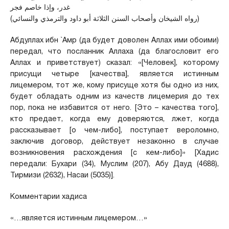
غدر، وإذا خاصم فجر
(رواه الشيخان وأصحاب السنن الثلاثة أبو داود والترمذي والنسائي)
Абдуллах ибн `Амр (да будет доволен Аллах ими обоими)
передал, что посланник Аллаха (да благословит его
Аллах и приветствует) сказал: «[Человек], которому
присущи четыре [качества], является истинным
лицемером, тот же, кому присуще хотя бы одно из них,
будет обладать одним из качеств лицемерия до тех
пор, пока не избавится от него. [Это – качества того],
кто предает, когда ему доверяются, лжет, когда
рассказывает [о чем-либо], поступает вероломно,
заключив договор, действует незаконно в случае
возникновения расхождения [с кем-либо]» [Хадис
передали: Бухари (34), Муслим (207), Абу Дауд (4688),
Тирмизи (2632), Насаи (5035)].
Комментарии хадиса
«…является истинным лицемером…»