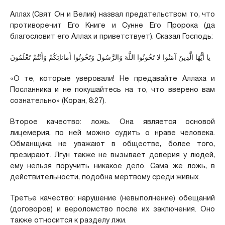
Аллах (Свят Он и Велик) назвал предательством то, что
противоречит Его Книге и Сунне Его Пророка (да
благословит его Аллах и приветствует). Сказал Господь:
يا أَيُّهَا الَّذِينَ آمَنُوا لا تَخُونُوا اللَّهَ وَالرَّسُولَ وَتَخُونُوا أَماناتِكُمْ وَأَنْتُمْ تَعْلَمُونَ
«О те, которые уверовали! Не предавайте Аллаха и
Посланника и не покушайтесь на то, что вверено вам
сознательно» (Коран, 8:27).
Второе качество: ложь. Она является основой
лицемерия, по ней можно судить о нраве человека.
Обманщика не уважают в обществе, более того,
презирают. Лгун также не вызывает доверия у людей,
ему нельзя поручить никакое дело. Сама же ложь, в
действительности, подобна мертвому среди живых.
Третье качество: нарушение (невыполнение) обещаний
(договоров) и вероломство после их заключения. Оно
также относится к разделу лжи.