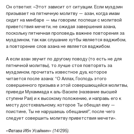
Он ответил: «Этот зависит от ситуации. Если муэдзин
призывает на пятничную молитву — азан, когда имам
сидит на минбаре — мы говорим: поспеши с молитвой
приветствия мечети, не ожидая завершения азана,
поскольку пятничная проповедь важнее повторения за
муэдзином, так как слушание хутбы является ваджибом,
а повторение слов азана не является ваджибом.
А если азан звучит по другому поводу (то есть не для
пятничной молитвы), то лучше стоя повторять за
муэдзином, прочитать известное дуа, которое
читается после азана: “О Аллах, Господь этого
совершенного призыва и этой совершающейся молитвы,
приведи Мухаммада к аль-Василе (название высшей
ступени Рая) и к высокому положению, и направь его к
месту достохвальному, которое Ты обещал ему —
поистине, Ты не нарушаешь обещания!”, после чего
следует совершить молитву приветствия мечети».
«Фатава Ибн Усаймин» (14/295).