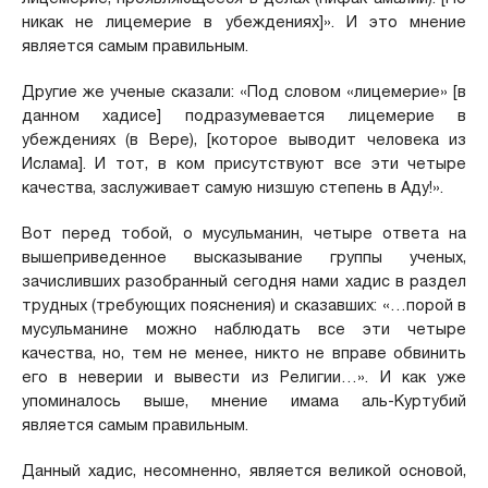
никак не лицемерие в убеждениях]». И это мнение
является самым правильным.
Другие же ученые сказали: «Под словом «лицемерие» [в
данном хадисе] подразумевается лицемерие в
убеждениях (в Вере), [которое выводит человека из
Ислама]. И тот, в ком присутствуют все эти четыре
качества, заслуживает самую низшую степень в Аду!».
Вот перед тобой, о мусульманин, четыре ответа на
вышеприведенное высказывание группы ученых,
зачисливших разобранный сегодня нами хадис в раздел
трудных (требующих пояснения) и сказавших: «…порой в
мусульманине можно наблюдать все эти четыре
качества, но, тем не менее, никто не вправе обвинить
его в неверии и вывести из Религии…». И как уже
упоминалось выше, мнение имама аль-Куртубий
является самым правильным.
Данный хадис, несомненно, является великой основой,