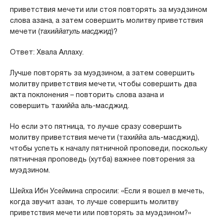
приветствия мечети или стоя повторять за муэдзином
слова азана, а затем совершить молитву приветствия
мечети (
тахиййатуль масджид
)?
Ответ: Хвала Аллаху.
Лучше повторять за муэдзином, а затем совершить
молитву приветствия мечети, чтобы совершить два
акта поклонения – повторить слова азана и
совершить тахиййа аль-масджид.
Но если это пятница, то лучше сразу совершить
молитву приветствия мечети (тахиййа аль-масджид),
чтобы успеть к началу пятничной проповеди, поскольку
пятничная проповедь (хутба) важнее повторения за
муэдзином.
Шейха Ибн Усеймина спросили: «Если я вошел в мечеть,
когда звучит азан, то лучше совершить молитву
приветствия мечети или повторять за муэдзином?»