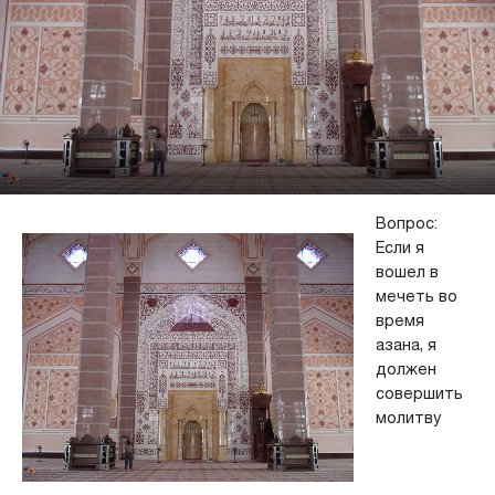
Вопрос:
Если я
вошел в
мечеть во
время
азана, я
должен
совершить
молитву