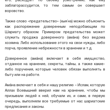
его, расходует по своему усмотрению, как ему
заблагорассудится, то тем самым он совершает
воровство.
Также слово «предательство» (хыя´на) можно объяснить
как распоряжение доверенным неподобающим по
Шариату образом. Примером предательства может
служить продажа доверенного (амáна) без ведома
хозяина. Либо использование этого на свои нужды, либо
порча, проявление небрежности в хранении и т.д.
Доверенное (амáна) включает в себя имущество,
отданное на хранение, секреты, тайны, а также какие-
либо поручения, которые человек обязан выполнять в
быту или на работе.
Амáна включает в себя и нашу религию – Ислам, которую
Аллах Всевышний вверил нам на хранение, чтобы мы
призывали людей к ней, обучали их, и сами, в первую
очередь, выполняли все требуемые от нас шариатские
предписания и законы.