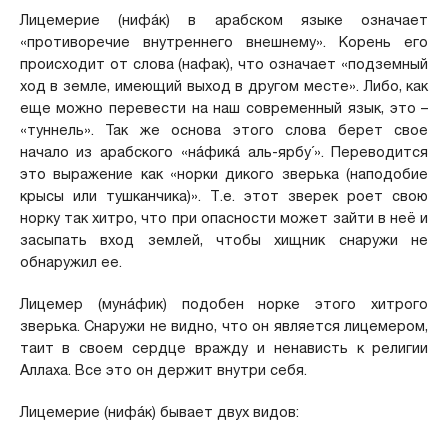
Лицемерие (нифáк) в арабском языке означает
«противоречие внутреннего внешнему». Корень его
происходит от слова (нафак), что означает «подземный
ход в земле, имеющий выход в другом месте». Либо, как
еще можно перевести на наш современный язык, это –
«туннель». Так же основа этого слова берет свое
начало из арабского «нáфикá аль-ярбу´». Переводится
это выражение как «норки дикого зверька (наподобие
крысы или тушканчика)». Т.е. этот зверек роет свою
норку так хитро, что при опасности может зайти в неё и
засыпать вход землей, чтобы хищник снаружи не
обнаружил ее.
Лицемер (мунáфик) подобен норке этого хитрого
зверька. Снаружи не видно, что он является лицемером,
таит в своем сердце вражду и ненависть к религии
Аллаха. Все это он держит внутри себя.
Лицемерие (нифáк) бывает двух видов: