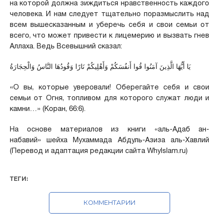
на которой должна зиждиться нравственность каждого
человека. И нам следует тщательно поразмыслить над
всем вышесказанным и уберечь себя и свои семьи от
всего, что может привести к лицемерию и вызвать гнев
Аллаха. Ведь Всевышний сказал:
يَا أَيُّهَا الَّذِينَ آمَنُوا قُوا أَنفُسَكُمْ وَأَهْلِيكُمْ نَارًا وَقُودُهَا النَّاسُ وَالْحِجَارَةُ
«О вы, которые уверовали! Оберегайте себя и свои
семьи от Огня, топливом для которого служат люди и
камни…» (Коран, 66:6).
На основе материалов из книги «аль-Адаб ан-
набавий» шейха Мухаммада Абдуль-Азиза аль-Хавлий
(Перевод и адаптация редакции сайта WhyIslam.ru)
ТЕГИ:
КОММЕНТАРИИ