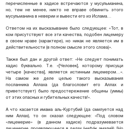
перечисленные в хадисе встречаются у мусульманина,
но, тем не менее, никто не вправе обвинить этого
мусульманина в неверии и вывести его из Ислама…
Ответом на их высказывание было следующее: «Тот, в
ком присутствуют все эти качества, подобен лицемеру
в своем нраве (характере), но никак не является им в
действительности (в полном смысле этого слова)».
Также был дан и другой ответ: «Не следует понимать
хадис буквально. Т.е. «[Человек], которому присущи
четыре [качества], является истинным лицемером…«.
На самом же деле целью такого высказывания
посланника Аллаха (да благословит его Аллах и
приветствует) было предостережение общины (уммы)
от этих опасных и губительных качеств!».
А что касается имама аль-Куртубий (да смилуется над
ним Аллах), то он сказал следующее: «Под словом
«лицемерие» (в данном хадисе) подразумевается
лицемерие, проявляющееся в делах (нифáк амалий). [Но