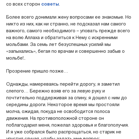
со всех сторон
советы
.
Более всего донимали жену вопросами ее знакомые. Но
никто из них, как ни странно, не подсказал нам самого
важного, самого необходимого – уповать прежде всего
на волю Аллаха и обратиться к Нему с искренними
мольбами. За семь лет безуспешных усилий мы
«запыхались», бегая по врачам и совершенно забыв о
мольбе!..
Прозрение пришло позже…
Однажды, намереваясь перейти дорогу, я заметил
слепого… Бережно взяв его за левую руку и
почтительно поддерживая за спину, я дошел с ним до
середины дороги. Некоторое время мы простояли
молча, ожидая, покуда не освободится полоса
движения. На противоположной стороне он
поблагодарил меня, пожелал здоровья и благополучия.
И я уже собрался было распрощаться, но старик не
упустил случая, чтобы задать мне вопрос: