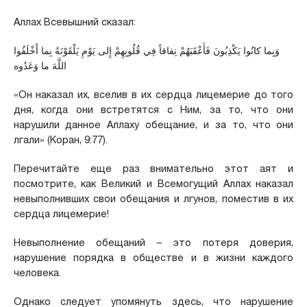
Аллах Всевышний сказал:
وَبِما كانُوا يَكْذِبُونَ فَأَعْقَبَهُمْ نِفاقاً فِي قُلُوبِهِمْ إِلى يَوْمِ يَلْقَوْنَهُ بِما أَخْلَفُوا
اللَّهَ ما وَعَدُوه
«Он наказал их, вселив в их сердца лицемерие до того
дня, когда они встретятся с Ним, за то, что они
нарушили данное Аллаху обещание, и за то, что они
лгали» (Коран, 9:77).
Перечитайте еще раз внимательно этот аят и
посмотрите, как Великий и Всемогущий Аллах наказал
невыполнивших свои обещания и лгунов, поместив в их
сердца лицемерие!
Невыполнение обещаний – это потеря доверия,
нарушение порядка в обществе и в жизни каждого
человека.
Однако следует упомянуть здесь, что нарушение