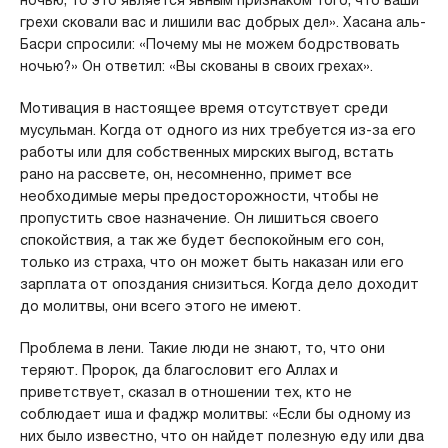
ночью, то это является явным признаком того, что ваши
грехи сковали вас и лишили вас добрых дел». Хасана аль-
Басри спросили: «Почему мы не можем бодрствовать
ночью?» Он ответил: «Вы скованы в своих грехах».
Мотивация в настоящее время отсутствует среди
мусульман. Когда от одного из них требуется из-за его
работы или для собственных мирских выгод, встать
рано на рассвете, он, несомненно, примет все
необходимые меры предосторожности, чтобы не
пропустить свое назначение. Он лишиться своего
спокойствия, а так же будет беспокойным его сон,
только из страха, что он может быть наказан или его
зарплата от опоздания снизиться. Когда дело доходит
до молитвы, они всего этого не имеют.
Проблема в лени. Такие люди не знают, то, что они
теряют. Пророк, да благословит его Аллах и
приветствует, сказал в отношении тех, кто не
соблюдает иша и фаджр молитвы: «Если бы одному из
них было известно, что он найдет полезную еду или два