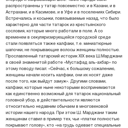
распространены у татар повсеместно: и в Казани, и в
Астрахани, и в Касимове, и в Уфе и в поселениях Сибири.
Встречались и косынки, повязываемые назад, что было
характерно для части татарок из крестьянского
сословия, которые много работали в поле. А со
временем в секуляризирующейся городской среде
стали появляться также калфаки, т.е. миниатюрные
шапочки, не покрывающие волосы женщины полностью.
Прославленный татарский историк XIX века Ш.Марджани
в своей знаменитой работе «Мустафад аль-ахбар» по
этому поводу писал: «Сейчас, к большому сожалению,
женщины начали носить калфаки, они их носят даже
после того, как выйдут замуж». Другими словами,
калфаки, которые ныне некоторыми воспринимаются
как единственно возможный для татарок национальный
головной убор, в действительности являются
относительно недавним обычаем в многовековой
истории нашего народа. При этом Ш. Марджани таким
женщинам ставил в пример тех, чьи «платки полностью
покрывают голову», кто «на грудь одевает специальные