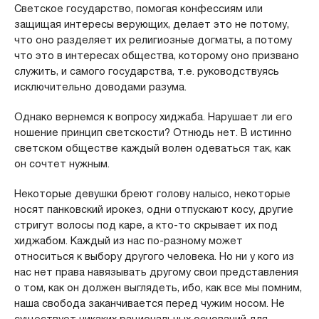
Светское государство, помогая конфессиям или
защищая интересы верующих, делает это не потому,
что оно разделяет их религиозные догматы, а потому
что это в интересах общества, которому оно призвано
служить, и самого государства, т.е. руководствуясь
исключительно доводами разума.
Однако вернемся к вопросу хиджаба. Нарушает ли его
ношение принцип светскости? Отнюдь нет. В истинно
светском обществе каждый волен одеваться так, как
он сочтет нужным.
Некоторые девушки бреют голову налысо, некоторые
носят панковский ирокез, одни отпускают косу, другие
стригут волосы под каре, а кто-то скрывает их под
хиджабом. Каждый из нас по-разному может
относиться к выбору другого человека. Но ни у кого из
нас нет права навязывать другому свои представления
о том, как он должен выглядеть, ибо, как все мы помним,
наша свобода заканчивается перед чужим носом. Не
существует никаких рациональных оснований для