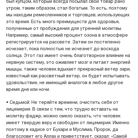
был купцом, который всегда посылал свой товар рано
утром, таким образом, стал богатым. То есть, поэтому
мы находим ремесленников и торговцев, использующих
это время. Есть много преимуществ для здоровья,
полученные от пробуждения для утренней молитвы.
Например, самый высокий процент озона в атмосфере
регистрируется на рассвете. Затем он постепенно
исчезает, пока полностью не исчезнет до восхода
солнца. Этот газ имеет очень благотворное влияние на
нервную систему, это оживляет мозг и питает энергией
мышцы, также человек вдыхает прекрасный ветер зари,
известный как рассветный ветер, он будет испытывать
удовольствие, не имеющий аналогов в любое другое
время дня или ночи.
• Седьмой: Не теряйте времени, очистить себя от
лицемерия. В связи с тем, что трудно вставать на
молитву фаджр, можно смело сказать, что человек
имеет твердую веру и свободен от лицемерия. Именно
поэтому в хадисе от Бухари и Муслима, Пророк, да
благословит его Аллах и приветствует, сказал: «Самой