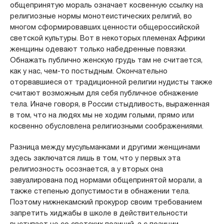
общепринятую мораль означает косвенную ссылку на
религиозные нормы монотеистических религий, во
многом сформировавших ценности общероссийской
светской культуры. Вот в некоторых племенах Африки
женщины одевают только набедренные повязки.
Обнажать публично женскую грудь там не считается,
как у нас, чем-то постыдным. Окончательно
оторвавшиеся от традиционной религии нудисты также
считают возможным для себя публичное обнажение
тела. Иначе говоря, в России стыдливость, выраженная
в том, что на людях мы не ходим голыми, прямо или
косвенно обусловлена религиозными соображениями.
Разница между мусульманками и другими женщинами
здесь заключатся лишь в том, что у первых эта
религиозность осознается, а у вторых она
завуалирована под нормами общепринятой морали, а
также степенью допустимости в обнажении тела.
Поэтому нижнекамский прокурор своим требованием
запретить хиджабы в школе в действительности
выступает не со светских позиций, а с позиции