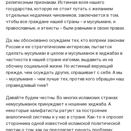
религиозным признакам. Истинная воля нашего
государства, которую не стоит путать с желанием
отдельных недалеких чиновников, заключается в том,
чтобы все граждане нашей страны – и мусульмане, и
православные, и атеисты – были равными в своих правах.
Да, мы обоснованно осуждаем тех, кто вопреки законам
России и ее стратегическим интересам, пытается
сделать мусульман в целом и мусульманок в хиджабах в
частности в нашей стране изгоями, выдавить их на
обочину социальной жизни. Но истинный верующий
прежде, чем осуждать других, спрашивает с себя. А мы
– мусульмане – чем лучше тех, против кого обращен наш
справедливый гнев?
Давайте будем честны. Во многих исламских странах
немусульманок принуждают к ношению хиджаба. А
некоторые халифатисты ратуют за построение
аналогичной системы и у нас в стране. Как-то я спросил
сторонника одной известной исламской политической
партии о том, как он предлагает решать проблему