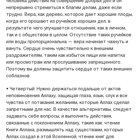
человека действия на совершение добрых дел и он
непрерывно стремиться к благим делам, даже если
трудно. Вера, как дерево, которое дает хорошие плоды,
когда его орошают из ручейков хороших дел, в
результате чего улучшается отношения, как в личном,
так и с обществом в целом. Отсутствие таких ручейков
или воды пропорциональна — вера начинает чахнуть и
вянуть. Сердце очень чувствительно к внешним
раздражителям, таким как избыток пищи или напитка
или просмотрам или прослушиванию запрещенного.
Поэтому вы должны защитить сердце от таких внешних
соблазнов.
• Четвертый: Нужно держаться подальше от актов
неповиновения Аллаху, защищая глаза, язык, слух и все
чувства от потакания желаниям, которые Аллах сделал
запретными для нас. В качестве альтернативы, следует
задавать себе вопросы, и выполнять действия,
связанные с поклонением Аллаху, такие как: чтение
Книги Аллаха, размышлять над существами, которых
Аллах создал в этой Вселенной, чтение книг для