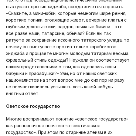
выступают против хиджаба, всегда хочется спросить:
«Скажите, а мини-юбки, которые немногим шире ремня,
короткие топики, оголяющие живот, вечерние платья с
глубоким декольте или, пардон, пляжные бикини – это
все разве наши, татарские, обычаи? Если вы так
ратуете за сохранение исконного татарского уклада, то
почему вы выступаете против только «арабского»
хиджаба и прощаете многим молодым татаркам весьма
фривольный стиль одежды? Неужели он соответствует
вашим представлениям о том, как одевались ваши
бабушки и прабабушки?» Увы, но от наших светских
националистов на этот вопрос мне до сих пор ни разу
не посчастливилось услышать хоть какой-нибудь
внятный ответ.
Светское государство
Многие воспринимают понятие «светское государство»
как равнозначное понятию «атеистическое
государство». При этом по старинке атеизм в их