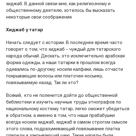
хиджаб. В данной связи мне, как религиозному и
общественному деятелю, хотелось бы высказать
некоторые свои соображения.
Хиджаб у татар
Начать следует с истории. В последнее время часто
говорят о том, что хиджаб – чуждый для татарского
народа обычай. Дескать, это исключительно арабская
форма одежды, а наши татарки в прошлом всегда
одевались по-другому: носили калфаки, лишь отчасти
покрывающие волосы или платочек-косынку,
повязываемую назад. Так ли это?
Всякий, кто не поленится дойти до общественной
библиотеки и изучить научные труды этнографов по
национальному костюму татар, легко сможет убедиться
в обратном, а именно в том, что наши прабабушки
всегда носили хиджаб, хиджаб в самом строгом смысле
этого слова, подразумевающий повязывание платка
спереди и закрывающий шею. Такие наряды были