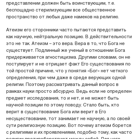
представлении должен быть воинствующим, т.е.
беспощадно стерилизующим все общественное
пространство от любых даже намеков на религию.
Атеизм его сторонники часто пытаются представить
как научную, нейтральную позицию. В действительности
это не так. Атеизм – это вера. Вера в то, что Бога не
существует. Подлинный же ученый в отношении Бога
придерживается агностицизма. Другими словами, он не
постулирует и не отрицает факт Его существования по
той простой причине, что у понятия «Бог» нет четкого
определения, при чем даже в среде верующих одной
религии. Поэтому рассматривать данный вопрос в
рамках науки просто абсурдно. Ведь если не определен
предмет исследования, то и нет, и не может быть
научной позиции по этому поводу. Стало быть, кто
верит в существование Бога или верит в Его
несуществование, тот занимает не научную, а по своей
сути религиозную позицию. Вот почему атеизм борется
с религиями и их проявлениями, подобно тому, как часто
религии противоборствуют между собой. Для него