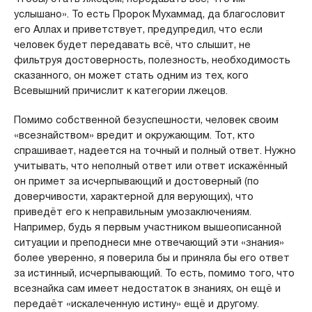
услышано». То есть Пророк Мухаммад, да благословит
его Аллах и приветствует, предупредил, что если
человек будет передавать всё, что слышит, не
фильтруя достоверность, полезность, необходимость
сказанного, он может стать одним из тех, кого
Всевышний причислит к категории лжецов.
Помимо собственной безуспешности, человек своим
«всезнайством» вредит и окружающим. Тот, кто
спрашивает, надеется на точный и полный ответ. Нужно
учитывать, что неполный ответ или ответ искажённый
он примет за исчерпывающий и достоверный (по
доверчивости, характерной для верующих), что
приведёт его к неправильным умозаключениям.
Например, будь я первым участником вышеописанной
ситуации и преподнеси мне отвечающий эти «знания»
более уверенно, я поверила бы и приняла бы его ответ
за истинный, исчерпывающий. То есть, помимо того, что
всезнайка сам имеет недостаток в знаниях, он ещё и
передаёт «искалеченную истину» ещё и другому.