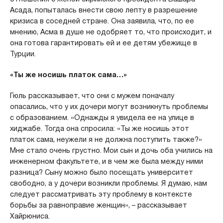
Асада, попыталась внести свою лепту в разрешение
кризиса в соседней стране. Она заявила, что, по ее
мнению, Асма в душе не одобряет то, что происходит, и
она готова гарантировать ей и ее детям убежище в
Турции.
«Ты же носишь платок сама…»
Гюль рассказывает, что они с мужем поначалу
опасались, что у их дочери могут возникнуть проблемы
с образованием. «Однажды я увидела ее на улице в
хиджабе. Тогда она спросила: «Ты же носишь этот
платок сама, неужели я не должна поступить также?»
Мне стало очень грустно. Мои сын и дочь оба учились на
инженерном факультете, и в чем же была между ними
разница? Сыну можно было посещать университет
свободно, а у дочери возникли проблемы. Я думаю, нам
следует рассматривать эту проблему в контексте
борьбы за равноправие женщин», – рассказывает
Хайрюниса.