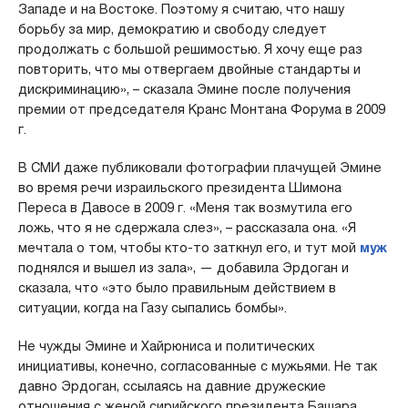
Западе и на Востоке. Поэтому я считаю, что нашу
борьбу за мир, демократию и свободу следует
продолжать с большой решимостью. Я хочу еще раз
повторить, что мы отвергаем двойные стандарты и
дискриминацию», – сказала Эмине после получения
премии от председателя Кранс Монтана Форума в 2009
г.
В СМИ даже публиковали фотографии плачущей Эмине
во время речи израильского президента Шимона
Переса в Давосе в 2009 г. «Меня так возмутила его
ложь, что я не сдержала слез», – рассказала она. «Я
мечтала о том, чтобы кто-то заткнул его, и тут мой
муж
поднялся и вышел из зала», — добавила Эрдоган и
сказала, что «это было правильным действием в
ситуации, когда на Газу сыпались бомбы».
Не чужды Эмине и Хайрюниса и политических
инициативы, конечно, согласованные с мужьями. Не так
давно Эрдоган, ссылаясь на давние дружеские
отношения с женой сирийского президента Башара