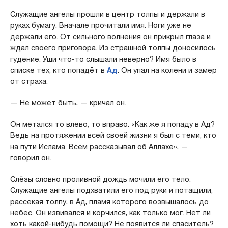
Служащие ангелы прошли в центр толпы и держали в
руках бумагу. Вначале прочитали имя. Ноги уже не
держали его. От сильного волнения он прикрыл глаза и
ждал своего приговора. Из страшной толпы доносилось
гудение. Уши что-то слышали неверно? Имя было в
списке тех, кто попадёт в
Ад
. Он упал на колени и замер
от страха.
— Не может быть, — кричал он.
Он метался то влево, то вправо. «Как же я попаду в Ад?
Ведь на протяжении всей своей жизни я был с теми, кто
на пути Ислама. Всем рассказывал об Аллахе», —
говорил он.
Слёзы словно проливной дождь мочили его тело.
Служащие ангелы подхватили его под руки и потащили,
рассекая толпу, в Ад, пламя которого возвышалось до
небес. Он извивался и корчился, как только мог. Нет ли
хоть какой-нибудь помощи? Не появится ли спаситель?