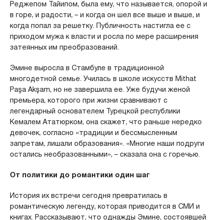
Реджепом Тайипом, была ему, что называется, опорой и
в горе, и радости, – и когда он шел все выше и выше, и
когда попал за решетку. Публичность настигла ее с
приходом мужа к власти и росла по мере расширения
затеянных им преобразований.
Эмине выросла в Стамбуле в традиционной
многодетной семье. Училась в школе искусств Mithat
Paşa Akşam, но не завершила ее. Уже будучи женой
премьера, которого при жизни сравнивают с
легендарный основателем Турецкой республики
Кемалем Ататюрком, она скажет, что раньше нередко
девочек, согласно «традиции и бессмысленным
запретам, лишали образования». «Многие наши подруги
остались необразованными», – сказала она с горечью.
От политики до романтики один шаг
История их встречи сегодня превратилась в
романтическую легенду, которая приводится в СМИ и
книгах. Рассказывают, что однажды Эмине, состоявшей