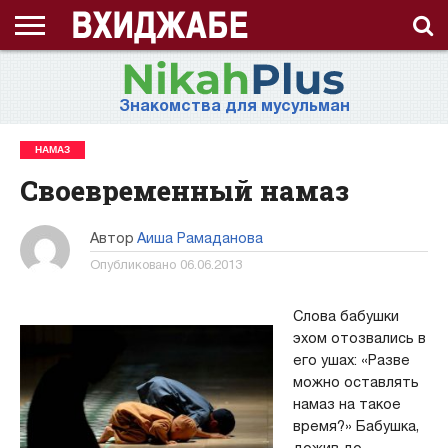
ГЛАВНАЯ
СТРАНИЦА
ЧТО
АХЛЯК
ВИДЕО
ВОПРОС-
ЗНАНИЯ
ИД
ИСЛАМ
ИСТОРИЯ
КОНКУРС
КОРАН
ЛЕКЦИЯ
МНОГОЖЕНСТВО
МУСУЛЬМАНКА
НАМАЗ
НАПОМИНАНИЕ
НИКАБ
НОВОСТЬ
ПОСТ
ПРИЗЫВ
РАМАДАН
РАССКАЗ
СЕМЬЯ
СТАТЬЯ
СТИХИ
ХАДИС
ХИДЖАБ
ЭТО
О
ТАКОЕ
(НРАВ)
ОТВЕТ
ИНТЕРЕСНО!
ПРОЕКТЕ
Знакомства для мусульман
ХИДЖАБ?
НАМАЗ
Своевременный намаз
Автор
Аиша Рамаданова
Опубликовано
06.06.2013
Слова бабушки
эхом отозвались в
его ушах: «Разве
можно оставлять
намаз на такое
время?» Бабушка,