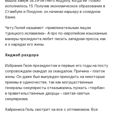
вышла замуж за 29-летнего Абдуллу, когда ей только
исполнилось 15. Получив экономическое образование в
Стамбуле и Лондоне, он начинал карьеру в солидном
банке.
Чету Гюлей называют «привлекательным лицом
турецкого исламизма». А про по-европейски изысканные
манеры президента любит писать западная пресса, как
и о нарядах его жены.
Хиджаб раздора
Избрание Гюля президентом и первые его годы на посту
сопровождали скандал за скандалом. Причина – платок
жены. Он даже был вынужден приходить на некоторые
приемы в одиночестве, так как могущественные
генералы-секуляристы отказывались пускать «тюрбан»
в правительственные дворцы – святая-святых
секуляризма.
Хайрюниса Гюль смотрит на все с оптимизмом. Все