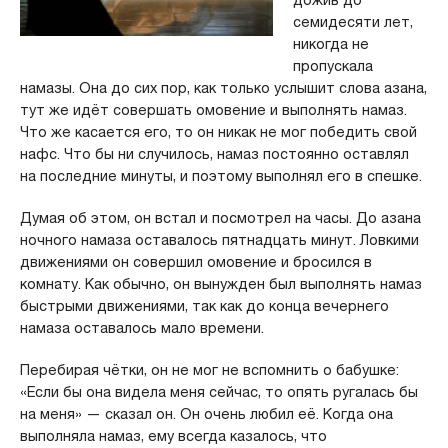
дожив до
семидесяти лет,
никогда не
пропускала
намазы. Она до сих пор, как только услышит слова азана,
тут же идёт совершать омовение и выполнять намаз.
Что же касается его, то он никак не мог победить свой
нафс. Что бы ни случилось, намаз постоянно оставлял
на последние минуты, и поэтому выполнял его в спешке.
Думая об этом, он встал и посмотрел на часы. До азана
ночного намаза оставалось пятнадцать минут. Ловкими
движениями он совершил омовение и бросился в
комнату. Как обычно, он вынужден был выполнять намаз
быстрыми движениями, так как до конца вечернего
намаза оставалось мало времени.
Перебирая чётки, он не мог не вспомнить о бабушке:
«Если бы она видела меня сейчас, то опять ругалась бы
на меня» — сказал он. Он очень любил её. Когда она
выполняла намаз, ему всегда казалось, что