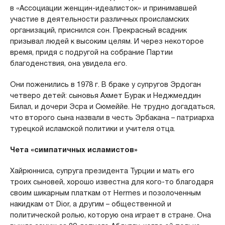
в «Ассоциации женщин-идеалисток» и принимавшей
участие в деятельности различных происламских
организаций, приснился сон. Прекрасный всадник
призывал людей к высоким целям. И через некоторое
время, придя с подругой на собрание Партии
благоденствия, она увидела его.
Они поженились в 1978 г. В браке у супругов Эрдоган
четверо детей: сыновья Ахмет Бурак и Неджмеддин
Билал, и дочери Эсра и Сюмеййе. Не трудно догадаться,
что второго сына назвали в честь Эрбакана – патриарха
турецкой исламской политики и учителя отца.
Чета «симпатичных исламистов»
Хайрюнниса, супруга президента Турции и мать его
троих сыновей, хорошо известна для кого-то благодаря
своим шикарным платкам от Hermes и позолоченным
накидкам от Dior, а другим – общественной и
политической ролью, которую она играет в стране. Она