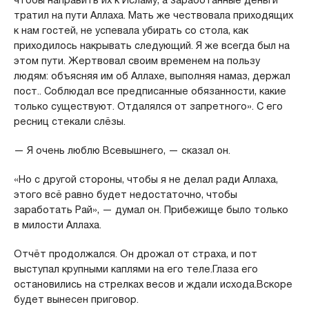
чтобы направить их к Исламу, а заработанные деньги
тратил на пути Аллаха. Мать же чествовала приходящих
к нам гостей, не успевала убирать со стола, как
приходилось накрывать следующий. Я же всегда был на
этом пути. Жертвовал своим временем на пользу
людям: объясняя им об Аллахе, выполняя намаз, держал
пост.. Соблюдал все предписанные обязанности, какие
только существуют. Отдалялся от запретного». С его
ресниц стекали слёзы.
— Я очень люблю Всевышнего, — сказал он.
«Но с другой стороны, чтобы я не делал ради Аллаха,
этого всё равно будет недостаточно, чтобы
заработать Рай», — думал он. Прибежище было только
в милости Аллаха.
Отчёт продолжался. Он дрожал от страха, и пот
выступал крупными каплями на его теле.Глаза его
остановились на стрелках весов и ждали исхода.Вскоре
будет вынесен приговор.