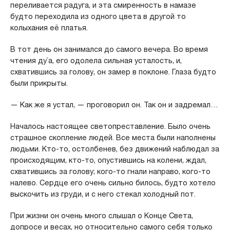
переливается радуга, и эта смиренность в намазе
будто переходила из одного цвета в другой то
колыхания её платья.
В тот день он занимался до самого вечера. Во время
чтения ду`а, его одолела сильная усталость, и,
схватившись за голову, он замер в поклоне. Глаза будто
были прикрыты.
— Как же я устал, — проговорил он. Так он и задремал…
Началось настоящее светопреставление. Было очень
страшное скопление людей. Все места были наполнены
людьми. Кто-то, остолбенев, без движений наблюдал за
происходящим, кто-то, опустившись на колени, ждал,
схватившись за голову; кого-то гнали направо, кого-то
налево. Сердце его очень сильно билось, будто хотело
выскочить из груди, и с него стекал холодный пот.
При жизни он очень много слышал о Конце Света,
допросе и весах, но относительно самого себя только