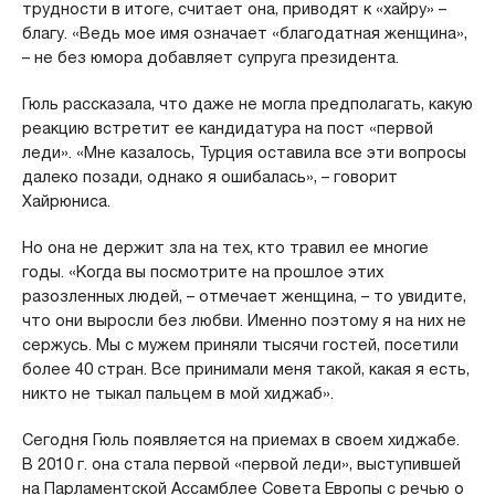
трудности в итоге, считает она, приводят к «хайру» –
благу. «Ведь мое имя означает «благодатная женщина»,
– не без юмора добавляет супруга президента.
Гюль рассказала, что даже не могла предполагать, какую
реакцию встретит ее кандидатура на пост «первой
леди». «Мне казалось, Турция оставила все эти вопросы
далеко позади, однако я ошибалась», – говорит
Хайрюниса.
Но она не держит зла на тех, кто травил ее многие
годы. «Когда вы посмотрите на прошлое этих
разозленных людей, – отмечает женщина, – то увидите,
что они выросли без любви. Именно поэтому я на них не
сержусь. Мы с мужем приняли тысячи гостей, посетили
более 40 стран. Все принимали меня такой, какая я есть,
никто не тыкал пальцем в мой хиджаб».
Сегодня Гюль появляется на приемах в своем хиджабе.
В 2010 г. она стала первой «первой леди», выступившей
на Парламентской Ассамблее Совета Европы с речью о