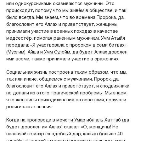
или однокурсниками оказываются мужчины. Это
происходит, потому что мы живём в обществе, и так
было всегда. Мы знаем, что во времена Пророка, да
благословит его Аллах и приветствует, женщины
принимали участие в военных походах в качестве
медсестёр, помогая раненным мужчинам. Умм Атыйя
передала: «Я участвовала с пророком в семи битвах»
(Муслим). Айша и Умм Сулейм, да будет Аллах доволен
ими всеми, также принимали участие в сражениях.
Социальная жизнь построена таким образом, что мы,
так или иначе, общаемся с мужчинами. Пророк, да
благословит его Аллах и приветствует, и сподвижники
не делали из этого трагической проблемы. Мы знаем,
что женщины приходили к ним за советами, получали
религиозные знания.
Когда на проповеди в мечети Умар ибн аль Хаттаб (да
будет доволен им Аллах) сказал: «О, женщины! Не
назначайте махр (свадебный дар, калым) больше 40
унций!»- «Почему?» громко спросила с дальнего края