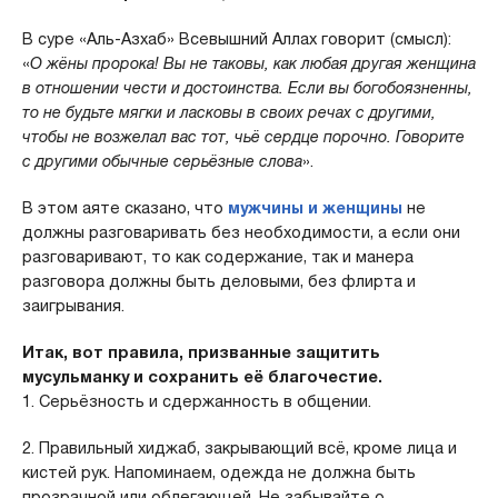
В суре «Аль-Азхаб» Всевышний Аллах говорит (смысл):
«
О жёны пророка! Вы не таковы, как любая другая женщина
в отношении чести и достоинства. Если вы богобоязненны,
то не будьте мягки и ласковы в своих речах с другими,
чтобы не возжелал вас тот, чьё сердце порочно. Говорите
с другими обычные серьёзные слова
».
В этом аяте сказано, что
мужчины и женщины
не
должны разговаривать без необходимости, а если они
разговаривают, то как содержание, так и манера
разговора должны быть деловыми, без флирта и
заигрывания.
Итак, вот правила, призванные защитить
мусульманку и сохранить её благочестие.
1. Серьёзность и сдержанность в общении.
2. Правильный хиджаб, закрывающий всё, кроме лица и
кистей рук. Напоминаем, одежда не должна быть
прозрачной или облегающей. Не забывайте о