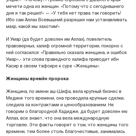
мечети одна из женщин. «Потому что с сегодняшнего
дня я так решил!» — «У тебя нет права так говорить!
Ибо сам Аллах Всевышний разрешил нам устанавливать
махр, какой мы захотим!»
И Умар (да будет доволен им Аллах), повелитель
правоверных, халиф огромной территории, покорно с
ней согласился: «Правильно сказала женщина, и ошибся
Умар»,- эти слова праведного халифа приводит ибн
Касир в своем тафсире к суре «Женщины».
Женщины времён пророка
Женщина, по имени аш-Шифа, вела крупный бизнес в
Медине того времени, она проводила крупные сделки,
следила за контрактами и ценообразованием. Не
говорим о благородной Хадидже, да будет доволен ею
Аллах, все знают, что она вела международную
торговлю. Эти факты говорят о том, что женщины того
времени, тем более столь благочестивые, занимались