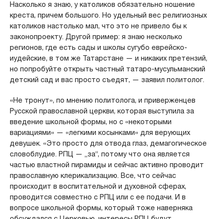
Насколько я знаю, у католиков обязательно ношение
креста, причем большого. Но удельный вес религиозных
католиков настолько мал, что это не привело бы к
законопроекту. Другой пример: я знаю несколько
регионов, где есть сады и школы сугубо еврейско-
иудейские, в том же Татарстане — и никаких претензий,
но попробуйте открыть частный татаро-мусульманский
детский сад и вас просто съедят, — заявил политолог.
«Не тронут», по мнению политолога, и приверженцев
Русской православной церкви, которая выступила за
введение школьной формы, но с «некоторыми
вариациями» — «легкими косынками» для верующих
девушек. «Это просто для отвода глаз, демагогическое
словоблудие. РПЦ — „за“, потому что она является
частью властной пирамиды и сейчас активно проводит
православную клерикализацию. Все, что сейчас
происходит в воспитательной и духовной сферах,
проводится совместно с РПЦ или с ее подачи. И в
вопросе школьной формы, который тоже наверняка
обсуждался с Церковью, интересы РПЦ будут