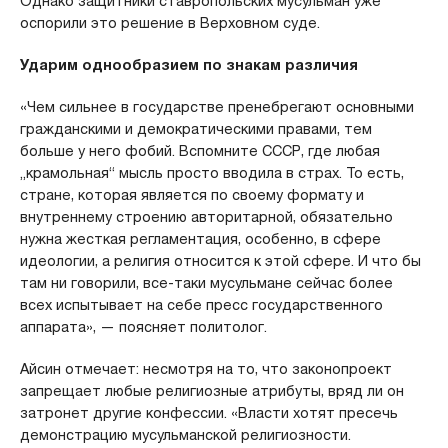
Однако защитники ставропольских мусульман уже
оспорили это решение в Верховном суде.
Ударим однообразием по знакам различия
«Чем сильнее в государстве пренебрегают основными
гражданскими и демократическими правами, тем
больше у него фобий. Вспомните СССР, где любая
„крамольная“ мысль просто вводила в страх. То есть,
стране, которая является по своему формату и
внутреннему строению авторитарной, обязательно
нужна жесткая регламентация, особенно, в сфере
идеологии, а религия относится к этой сфере. И что бы
там ни говорили, все-таки мусульмане сейчас более
всех испытывает на себе пресс государственного
аппарата», — поясняет политолог.
Айсин отмечает: несмотря на то, что законопроект
запрещает любые религиозные атрибуты, вряд ли он
затронет другие конфессии. «Власти хотят пресечь
демонстрацию мусульманской религиозности.