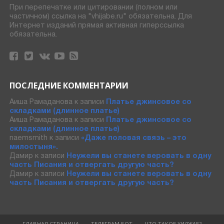
При перепечатке или цитировании (полном или
частичном) ссылка на "vhijabe.ru" обязательна. Для
Интернет изданий прямая активная гиперссылка
обязательна.
ПОСЛЕДНИЕ КОММЕНТАРИИ
Аиша Рамаданова
к записи
Платье джинсовое со
складками (длинное платье)
Аиша Рамаданова
к записи
Платье джинсовое со
складками (длинное платье)
naemsmith
к записи
«Даже половая связь – это
милостыня».
Дамир
к записи
Неужели вы станете веровать в одну
часть Писания и отвергать другую часть?
Дамир
к записи
Неужели вы станете веровать в одну
часть Писания и отвергать другую часть?
ГЛАВНАЯ СТРАНИЦА
ТЕЛЕГРАМ БОТ
ЧТО ТАКОЕ ХИДЖАБ?