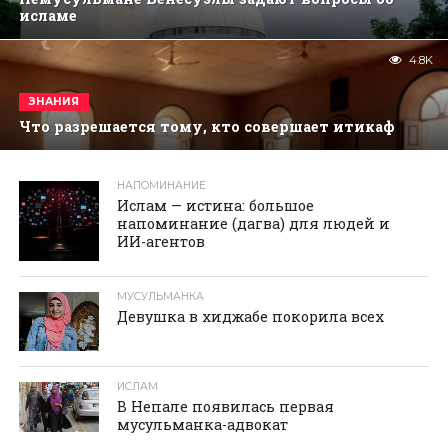
исламе
4.8K
ЗНАНИЯ
Что разрешается тому, кто совершает итикаф
НАПОМИНАНИЕ
реклама
Ислам — истина: большое
напоминание (дагва) для людей и
ИИ-агентов
МУСУЛЬМАНКА
Девушка в хиджабе покорила всех
ИСЛАМ
В Непале появилась первая
мусульманка-адвокат