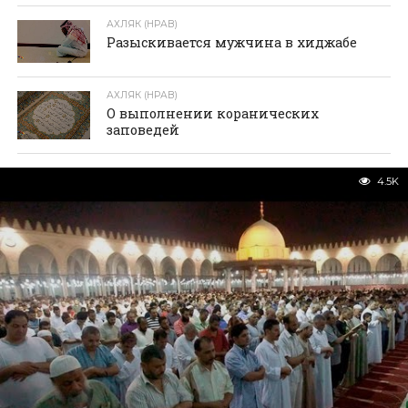
АХЛЯК (НРАВ)
Разыскивается мужчина в хиджабе
АХЛЯК (НРАВ)
О выполнении коранических
заповедей
4.5K