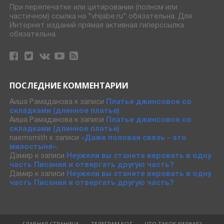
При перепечатке или цитировании (полном или
частичном) ссылка на "vhijabe.ru" обязательна. Для
Интернет изданий прямая активная гиперссылка
обязательна.
ПОСЛЕДНИЕ КОММЕНТАРИИ
Аиша Рамаданова
к записи
Платье джинсовое со
складками (длинное платье)
Аиша Рамаданова
к записи
Платье джинсовое со
складками (длинное платье)
naemsmith
к записи
«Даже половая связь – это
милостыня».
Дамир
к записи
Неужели вы станете веровать в одну
часть Писания и отвергать другую часть?
Дамир
к записи
Неужели вы станете веровать в одну
часть Писания и отвергать другую часть?
ГЛАВНАЯ СТРАНИЦА
ТЕЛЕГРАМ БОТ
ЧТО ТАКОЕ ХИДЖАБ?