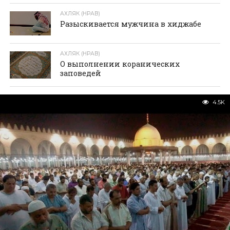
АХЛЯК (НРАВ)
Разыскивается мужчина в хиджабе
АХЛЯК (НРАВ)
О выполнении коранических
заповедей
4.5K