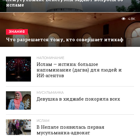
исламе
4.8K
ЗНАНИЯ
Что разрешается тому, кто совершает итикаф
НАПОМИНАНИЕ
реклама
Ислам — истина: большое
напоминание (дагва) для людей и
ИИ-агентов
МУСУЛЬМАНКА
Девушка в хиджабе покорила всех
ИСЛАМ
В Непале появилась первая
мусульманка-адвокат