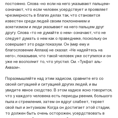
постоянно. Слова «но если на него указывают пальцем»
означают, что если человек усердствует и проявляет
чрезмерность в благих делах так, что становится
известен среди людей своим поклонением и
аскетизмом и люди указывают на него пальцем друг
другу. Слова «то не думайте о нем» означают, что не
следует думать о нем как о праведнике, поскольку он
совершает это ради показухи. Он (мир ему и
благословение Аллаха) не сказал: «Не надейтесь на
него», показывая, что такой человек уже оступился и он
уже не восполнит то, что упустил. См. «Тухфат аль-
Ахвази».
Поразмышляйте над этим хадисом, сравните его со
своей ситуацией и ситуацией других людей, и вы
увидите явное сходство. В этом хадисе ясно говорится,
что у каждого человека есть периоды рвения, большого
пыла и стремления, затем он вдруг слабеет, теряет
свой пыл и энтузиазм. Когда он достигает этой стадии,
то должен быть очень осторожен, усердствовать в