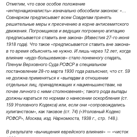
Отметим, что свое особое положение
«интернационалисты» изначально обособили законом: «…
Совнарком предписывает всем Совдепам принять
решительные меры к пресечению в корне антисемитского
движения. Погромщиков и ведущих погромную агитацию
предписывается ставить вне закона» (Известия 27-го июня
1918 года). Что такое «предписывается ставить вне закона»
в то время объяснять не нужно. И лишь через 12 лет, когда
влияние «иудо-большевиков» стало понемногу спадать,
Пленум Верховного Суда РСФСР в специальном
постановлении 28-го марта 1930 года разъяснил, что ст. 59
не должна применяться к «выпадам в отношении
отдельных лиц, принадлежащих к нацменьшинствам, на
почве личного с ними столкновения»; такого рода выпады
должны караться по нормам о нанесении оскорбления (ст.
159 Уголовного Кодекса) или, если они «сопровождались
хулиганством», как таковое (ст. 74) («Уголовный Кодекс
РСФСР», Москва, изд. Наркомюста, 1938 г., стр. 148.).
В результате «вычищения еврейского влияния» — «чисток