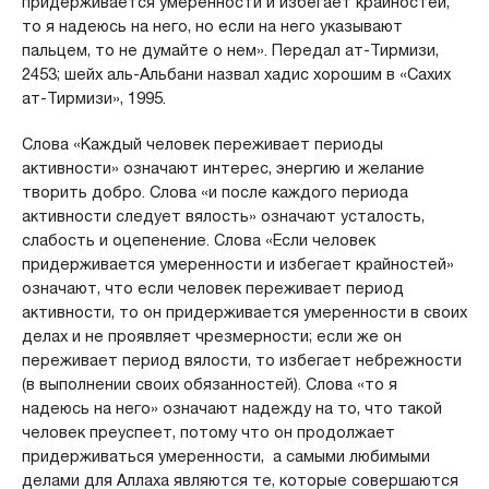
придерживается умеренности и избегает крайностей,
то я надеюсь на него, но если на него указывают
пальцем, то не думайте о нем». Передал ат-Тирмизи,
2453; шейх аль-Альбани назвал хадис хорошим в «Сахих
ат-Тирмизи», 1995.
Слова «Каждый человек переживает периоды
активности» означают интерес, энергию и желание
творить добро. Слова «и после каждого периода
активности следует вялость» означают усталость,
слабость и оцепенение. Слова «Если человек
придерживается умеренности и избегает крайностей»
означают, что если человек переживает период
активности, то он придерживается умеренности в своих
делах и не проявляет чрезмерности; если же он
переживает период вялости, то избегает небрежности
(в выполнении своих обязанностей). Слова «то я
надеюсь на него» означают надежду на то, что такой
человек преуспеет, потому что он продолжает
придерживаться умеренности, а самыми любимыми
делами для Аллаха являются те, которые совершаются