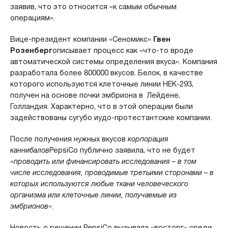
заявив, что это относится «к самым обычным
операциям».
Вице-президент компании «Сеномикс»
Гвен
Розенберг
описывает процесс как «что-то вроде
автоматической системы определения вкуса». Компания
разработала более 800000 вкусов. Белок, в качестве
которого используются клеточные линии HEK-293,
получен на основе почки эмбриона в Лейдене,
Голландия. Характерно, что в этой операции были
задействованы сугубо иудо-протестантские компании.
После получения нужных вкусов
корпорация
каннибалов
PepsiCo публично заявила, что не будет
«
проводить или финансировать исследования – в том
числе исследования, проводимые третьими сторонами – в
которых используются любые ткани человеческого
организма или клеточные линии, получаемые из
эмбрионов
».
Новость о решении PepsiCo вызывала «восторг» среди