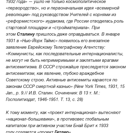
1932 года» — ушло не только космополитическое
«первородство», но и первоначальная идея «всемирной
революции» под руководством Учителей с корнями из
«реформистского» иудаизма, где России отводилась роль
стартовой площадки и «стройматериала». При
этом
Сталину
пришлось даже оправдываться. В январе
1931 в «Нью-Йорк Таймс» появилось его внезапное
заявление Еврейскому Телеграфному Агентству:
«Коммунисты, как последовательные интернационалисты,
не могут не быть непримиримыми и заклятыми врагами
антисемитизма. В СССР строжайше преследуется законом
антисемитизм, как явление, глубоко враждебное
Советскому строю. Активные антисемиты караются по
законам СССР смертной казнью» (New York Times, 1931, 15
Jan., p. 9.// И.В. Сталин. Сочинения: В 13 т. М.:
Госполитиздат, 1946-1951. Т. 13, с. 28)
К тому моменту, как «проект интернационал» вытесняют
«национал-большевики», в противовес глобальным
капиталом при активном участии Бнай Брит к 1933
году создается «проект
Гитлер
»…