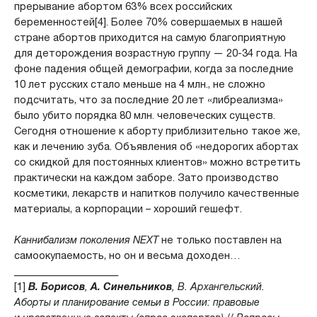
прерывание абортом 63% всех российских
беременностей[4]. Более 70% совершаемых в нашей
стране абортов приходится на самую благоприятную
для деторождения возрастную группу — 20-34 года. На
фоне падения общей демографии, когда за последние
10 лет русских стало меньше на 4 млн., не сложно
подсчитать, что за последние 20 лет «либреализма»
было убито порядка 80 млн. человеческих существ.
Сегодня отношение к аборту приблизительно такое же,
как и лечению зуба. Объявления об «недорогих абортах
со скидкой для постоянных клиентов» можно встретить
практически на каждом заборе. Зато производство
косметики, лекарств и напитков получило качественные
материалы, а корпорации – хороший гешефт.
Каннибализм поколения NEX
Т
не только поставлен на
самоокупаемость, но он и весьма доходен…
_____________________
[1]
В. Борисов
,
А. Синельников
, В. Архангельский.
Аборты и планирование семьи в России: правовые