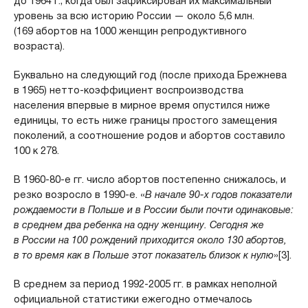
до 1964 г., когда был зафиксирован их максимальный
уровень за всю историю России — около 5,6 млн.
(169 абортов на 1000 женщин репродуктивного
возраста).
Буквально на следующий год (после прихода Брежнева
в 1965) нетто-коэффициент воспроизводства
населения впервые в мирное время опустился ниже
единицы, то есть ниже границы простого замещения
поколений, а соотношение родов и абортов составило
100 к 278.
В 1960-80-е гг. число абортов постепенно снижалось, и
резко возросло в 1990-е. «
В начале 90-х годов показатели
рождаемости в Польше и в России были почти одинаковые:
в среднем два ребенка на одну женщину. Сегодня же
в России на 100 рождений приходится около 130 абортов,
в то время как в Польше этот показатель близок к нулю
»[3].
В среднем за период 1992-2005 гг. в рамках неполной
официальной статистики ежегодно отмечалось