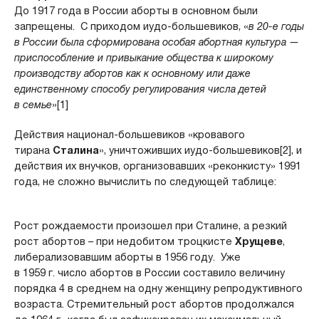
До 1917 года в России аборты в основном были
запрещены. С приходом иудо-большевиков, «
в 20-е годы
в России была сформирована особая абортная культура —
приспособление и привыкание общества к широкому
производству абортов как к основному или даже
единственному способу регулирования числа детей
в семье
»[1]
Действия национал-большевиков «кровавого
тирана
Сталина
», уничтоживших иудо-большевиков[2], и
действия их внучков, организовавших «реконкисту» 1991
года, не сложно вычислить по следующей таблице:
Рост рождаемости произошел при Сталине, а резкий
рост абортов – при недобитом троцкисте
Хрущеве
,
либерализовавшим аборты в 1956 году. Уже
в 1959 г. число абортов в России составило величину
порядка 4 в среднем на одну женщину репродуктивного
возраста. Стремительный рост абортов продолжался