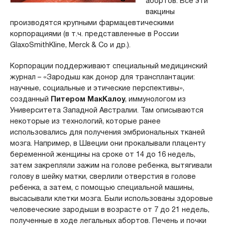
абортов. Все эти
вакцины
производятся крупными фармацевтическими
корпорациями (в т.ч. представленные в России
GlaxoSmithKline, Merck & Co и др.).
Корпорации поддерживают специальный медицинский
журнал – «Зародыш как донор для трансплантации:
научные, социальные и этические перспективы»,
созданный
Питером МакКалоу
, иммунологом из
Университета Западной Австралии. Там описываются
некоторые из технологий, которые ранее
использовались для получения эмбриональных тканей
мозга. Например, в Швеции они прокалывали плаценту
беременной женщины на сроке от 14 до 16 недель,
затем закрепляли зажим на голове ребенка, вытягивали
голову в шейку матки, сверлили отверстия в голове
ребенка, а затем, с помощью специальной машины,
высасывали клетки мозга. Были использованы здоровые
человеческие зародыши в возрасте от 7 до 21 недель,
полученные в ходе легальных абортов. Печень и почки