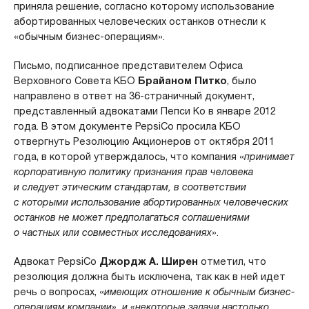
приняла решение, согласно которому использование
абортированных человеческих останков отнесли к
«обычным бизнес-операциям».
Письмо, подписанное представителем Офиса
Верховного Совета КБО
Брайаном Питко
, было
направлено в ответ на 36-страничный документ,
представленный адвокатами Пепси Ко в январе 2012
года. В этом документе PepsiCo просила КБО
отвергнуть Резолюцию Акционеров от октября 2011
года, в которой утверждалось, что компания «
принимает
корпоративную политику признания прав человека
и следует этическим стандартам, в соответствии
с которыми использование абортированных человеческих
останков не может предполагаться соглашениями
о частных или совместных исследованиях
».
Адвокат PepsiCo
Джордж А. Ширен
отметил, что
резолюция должна быть исключена, так как в ней идет
речь о вопросах, «
имеющих отношение к обычным бизнес-
операциям компании», и «некоторые задачи настолько