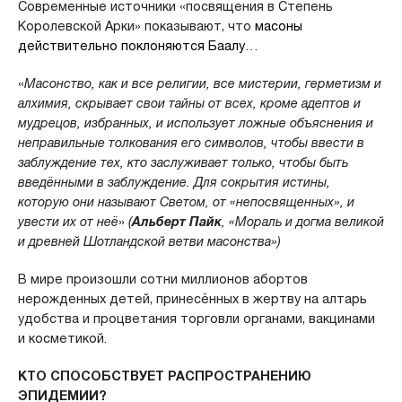
Современные источники «посвящения в Степень
Королевской Арки» показывают, что
масоны
действительно поклоняются Баалу
…
«
Масонство, как и все религии, все мистерии, герметизм и
алхимия, скрывает свои тайны от всех, кроме адептов и
мудрецов, избранных, и использует ложные объяснения и
неправильные толкования его символов, чтобы ввести в
заблуждение тех, кто заслуживает только, чтобы быть
введёнными в заблуждение. Для сокрытия истины,
которую они называют Светом, от «непосвященных», и
увести их от неё
»
(
Альберт Пайк
, «Мораль и догма великой
и древней Шотландской ветви масонства»)
В мире произошли сотни миллионов абортов
нерожденных детей, принесённых в жертву на алтарь
удобства и процветания торговли органами, вакцинами
и косметикой.
КТО СПОСОБСТВУЕТ РАСПРОСТРАНЕНИЮ
ЭПИДЕМИИ?