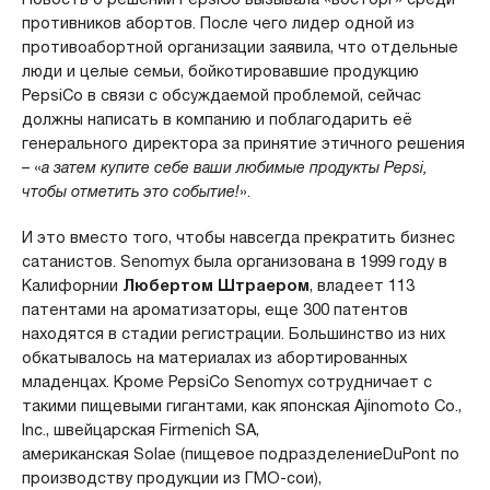
противников абортов. После чего лидер одной из
противоабортной организации заявила, что отдельные
люди и целые семьи, бойкотировавшие продукцию
PepsiCo в связи с обсуждаемой проблемой, сейчас
должны написать в компанию и поблагодарить её
генерального директора за принятие этичного решения
– «
а затем купите себе ваши любимые продукты Pepsi,
чтобы отметить это событие!
».
И это вместо того, чтобы навсегда прекратить бизнес
сатанистов. Senomyx была организована в 1999 году в
Калифорнии
Любертом Штраером
, владеет 113
патентами на ароматизаторы, еще 300 патентов
находятся в стадии регистрации. Большинство из них
обкатывалось на материалах из абортированных
младенцах. Кроме PepsiCo Senomyx сотрудничает с
такими пищевыми гигантами, как японская Ajinomoto Co.,
Inc., швейцарская Firmenich SA,
американская Solae (пищевое подразделениеDuPont по
производству продукции из ГМО-сои),