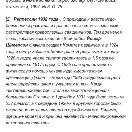
и нравственные аспекты (опрос экспертов) // Вопросы
статистики, 1997, № 3. С. 75
[2]
«
Репрессии 1932 года
»: С приходом к власти иудо-
большевики разрушали православные храмы, тысячами
расстреливая православных священников. Тем временем,
глава любавичских хасидов «6-ой ребе»
Йосеф
Шнеерсон
сначала создает Комитет раввинов, а в 1924
году и центр Хабада в Ленинграде. В результате, к концу
1920-х годов число синагог увеличилось в 1,5 раза по
сравнению с 1917 годом. С 1925 года предоставлять
финансовую помощь начала иудо-американская
организация Джойнт. «Вплоть до 1933 продолжался рост
числа еврейских школ и учащихся в них». Когда
«интернационалистов» стали вытеснять «национал-
большевики» Сталина, к 1 декабря 1933 года было закрыто
257 синагог, а к середине 1930-х в крупных городах было
разрешено оставлять лишь по одной синагоге. Видимо,
здесь же кроется и причина ненависти «эмансипированных
интернационалистов».