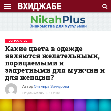
ГЛАВНАЯ
СТРАНИЦА
ЧТО
АХЛЯК
ВИДЕО
ВОПРОС-
ЗНАНИЯ
ИД
ИСЛАМ
ИСТОРИЯ
КОНКУРС
КОРАН
ЛЕКЦИЯ
МНОГОЖЕНСТВО
МУСУЛЬМАНКА
НАМАЗ
НАПОМИНАНИЕ
НИКАБ
НОВОСТЬ
ПОСТ
ПРИЗЫВ
РАМАДАН
РАССКАЗ
СЕМЬЯ
СТАТЬЯ
СТИХИ
ХАДИС
ХИДЖАБ
ЭТО
О
ТАКОЕ
(НРАВ)
ОТВЕТ
ИНТЕРЕСНО!
ПРОЕКТЕ
Знакомства для мусульман
ХИДЖАБ?
ВОПРОС-ОТВЕТ
Какие цвета в одежде
являются желательными,
порицаемыми и
запретными для мужчин и
для женщин?
Автор
Эльмира Зиннурова
Опубликовано
05.11.2013