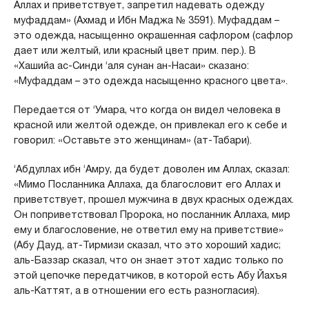
Аллах и приветствует, запретил надевать одежду
муфаддам» (Ахмад и Ибн Маджа № 3591). Муфаддам –
это одежда, насыщенно окрашенная сафлором (сафлор
дает или желтый, или красный цвет прим. пер.). В
«Хашийа ас-Синди ‘аля сунан ан-Насаи» сказано:
«Муфаддам – это одежда насыщенно красного цвета».
Передается от ‘Умара, что когда он видел человека в
красной или желтой одежде, он привлекал его к себе и
говорил: «Оставьте это женщинам» (ат-Табари).
‘Абдуллах ибн ‘Амру, да будет доволен им Аллах, сказал:
«Мимо Посланника Аллаха, да благословит его Аллах и
приветствует, прошел мужчина в двух красных одеждах.
Он поприветствовал Пророка, но посланник Аллаха, мир
ему и благословение, не ответил ему на приветствие»
(Абу Дауд, ат-Тирмизи сказал, что это хороший хадис;
аль-Баззар сказал, что он знает этот хадис только по
этой цепочке передатчиков, в которой есть Абу Йахъя
аль-Каттят, а в отношении его есть разногласия).