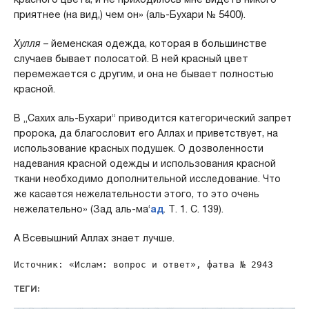
приятнее (на вид,) чем он» (аль-Бухари № 5400).
Хулля
– йеменская одежда, которая в большинстве
случаев бывает полосатой. В ней красный цвет
перемежается с другим, и она не бывает полностью
красной.
В „Сахих аль-Бухари“ приводится категорический запрет
пророка, да благословит его Аллах и приветствует, на
использование красных подушек. О дозволенности
надевания красной одежды и использования красной
ткани необходимо дополнительной исследование. Что
же касается нежелательности этого, то это очень
нежелательно» (Зад аль-ма‘
ад
. Т. 1. С. 139).
А Всевышний Аллах знает лучше.
Источник: «Ислам: вопрос и ответ», фатва № 2943
ТЕГИ: