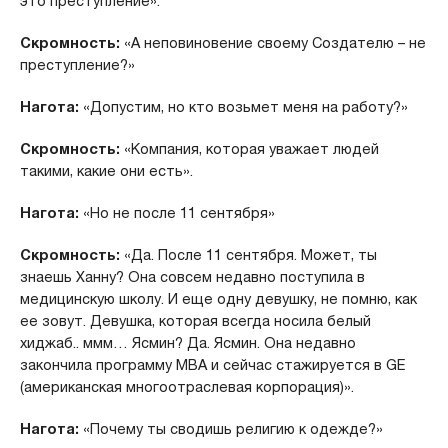
это преступление».
Скромность:
«А неповиновение своему Создателю – не
преступление?»
Нагота:
«Допустим, но кто возьмет меня на работу?»
Скромность:
«Компания, которая уважает людей
такими, какие они есть».
Нагота:
«Но не после 11 сентября»
Скромность:
«Да. После 11 сентября. Может, ты
знаешь Ханну? Она совсем недавно поступила в
медицинскую школу. И еще одну девушку, не помню, как
ее зовут. Девушка, которая всегда носила белый
хиджаб.. ммм… Ясмин? Да. Ясмин. Она недавно
закончила программу MBA и сейчас стажируется в GE
(американская многоотраслевая корпорация)».
Нагота:
«Почему ты сводишь религию к одежде?»