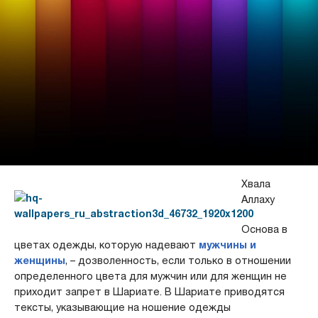
Хвала
Аллаху
Основа в
цветах одежды, которую надевают
мужчины и
женщины
, – дозволенность, если только в отношении
определенного цвета для мужчин или для женщин не
приходит запрет в Шариате. В Шариате приводятся
тексты, указывающие на ношение одежды