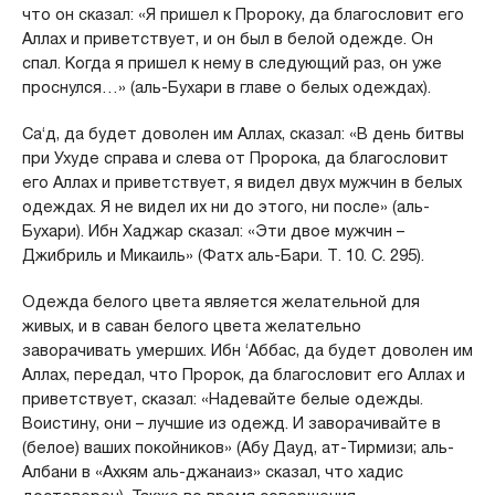
что он сказал: «Я пришел к Пророку, да благословит его
Аллах и приветствует, и он был в белой одежде. Он
спал. Когда я пришел к нему в следующий раз, он уже
проснулся…» (аль-Бухари в главе о белых одеждах).
Са‘д, да будет доволен им Аллах, сказал: «В день битвы
при Ухуде справа и слева от Пророка, да благословит
его Аллах и приветствует, я видел двух мужчин в белых
одеждах. Я не видел их ни до этого, ни после» (аль-
Бухари). Ибн Хаджар сказал: «Эти двое мужчин –
Джибриль и Микаиль» (Фатх аль-Бари. Т. 10. С. 295).
Одежда белого цвета является желательной для
живых, и в саван белого цвета желательно
заворачивать умерших. Ибн ‘Аббас, да будет доволен им
Аллах, передал, что Пророк, да благословит его Аллах и
приветствует, сказал: «Надевайте белые одежды.
Воистину, они – лучшие из одежд. И заворачивайте в
(белое) ваших покойников» (Абу Дауд, ат-Тирмизи; аль-
Албани в «Ахкям аль-джанаиз» сказал, что хадис