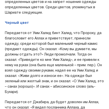
определенных цветов и на запрет ношения одежды
определенных цветов. Среди цветов, упомянутых в
Шариате следующие.
Черный цвет
Передается от Умм Халид бинт Халид, что Пророку, да
благословит его Аллах и приветствует, принесли
одежду, среди которой был маленький черный камис
(предмет одежды). Он сказал: «Кому вы думаете, мы
должны отдать это?» Люди промолчали. Тогда он
сказал: «Приведите ко мне Умм Халид», и ее привели к
нему на руках (она была еще маленькой – прим. пер.). Он
взял одежду своими руками, надел ее на Умм Халид и
сказал: «Живи долго и износи ее». На одежде был
зеленый или желтый знак, и он сказал: «O Умм Халид, это
– санах (хорошо)». И санах – абиссинское слово (аль-
Бухари).
Передается от Джабира, да будет доволен им Аллах,
что он сказал: «Я видел посланника Аллаха, да