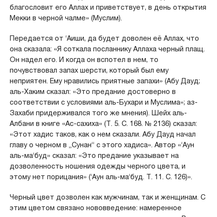
благословит его Аллах и приветствует, в день открытия
Мекки в черной чалме» (Муслим).
Передается от ‘Аиши, да будет доволен её Аллах, что
она сказала: «Я соткала посланнику Аллаха черный плащ.
Он надел его. И когда он вспотел в нем, то
почувствовал запах шерсти, который был ему
неприятен. Ему нравились приятные запахи» (Абу Дауд;
аль-Хаким сказал: «Это предание достоверно в
соответствии с условиями аль-Бухари и Муслима»; аз-
Захаби придерживался того же мнения). Шейх аль-
Албани в книге «Ас-сахиха» (Т. 5. С. 168. № 2136) сказал:
«Этот хадис таков, как о нем сказали. Абу Дауд начал
главу о черном в „Сунан“ с этого хадиса». Автор «‘Аун
аль-ма‘буд» сказал: «Это предание указывает на
дозволенность ношения одежды черного цвета, и
этому нет порицания» (‘Аун аль-ма‘буд. Т. 11. С. 126)».
Черный цвет дозволен как мужчинам, так и женщинам. С
этим цветом связано нововведение: намеренное