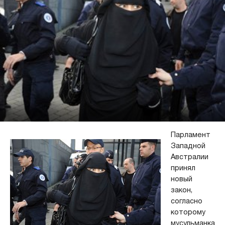
Парламент
Западной
Австралии
принял
новый
закон,
согласно
которому
мусульманка