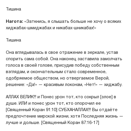
Тишина
Нагота:
«Заткнись, я слышать больше не хочу о всяких
хиджабах-шмиджабах и никабах-шникабах!»
Тишина
Она вглядывалась в свое отражение в зеркале, устав
спорить сама собой. Она наконец заставила замолчать
голоса в своей голове, присудив победу собственным
взглядам, и окончательным стало современное,
одобряемое обществом, но отвергаемое Верой,
решение: «Да!» — красивым локонам, «Нет!» — хиджабу.
АЛЛАХ ВЕЛИК!!! и Понес урон тот, кто сокрыл [злое] в
душе. ИЛИ и понес урон тот, кто опорочил ее
[Священный Коран 91:10] СУБХАНАЛЛАХ!!! Вы отдаёте
предпочтение мирской жизни, хотя Последняя жизнь —
лучше и дольше. [Священный Коран 87:16-17]