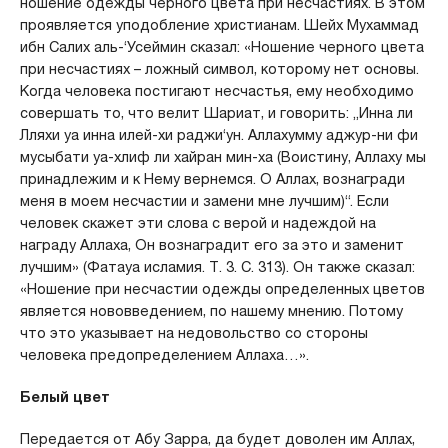
ношение одежды черного цвета при несчастиях. В этом
проявляется уподобление христианам. Шейх Мухаммад
ибн Салих аль-‘Усеймин сказал: «Ношение черного цвета
при несчастиях – ложный символ, которому нет основы.
Когда человека постигают несчастья, ему необходимо
совершать то, что велит Шариат, и говорить: „Инна ли
Лляхи уа инна илей-хи раджи‘ун. Аллахумму аджур-ни фи
мусыбати уа-хлиф ли хайран мин-ха (Воистину, Аллаху мы
принадлежим и к Нему вернемся. О Аллах, вознагради
меня в моем несчастии и замени мне лучшим)“. Если
человек скажет эти слова с верой и надеждой на
награду Аллаха, Он вознаградит его за это и заменит
лучшим» (Фатауа исламия. Т. 3. С. 313). Он также сказал:
«Ношение при несчастии одежды определенных цветов
является нововведением, по нашему мнению. Потому
что это указывает на недовольство со стороны
человека предопределением Аллаха…».
Белый цвет
Передается от Абу Зарра, да будет доволен им Аллах,