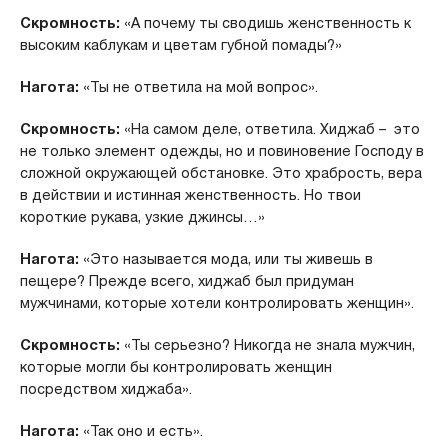
Скромность:
«А почему ты сводишь женственность к
высоким каблукам и цветам губной помады?»
Нагота:
«Ты не ответила на мой вопрос».
Скромность:
«На самом деле, ответила. Хиджаб – это
не только элемент одежды, но и повиновение Господу в
сложной окружающей обстановке. Это храбрость, вера
в действии и истинная женственность. Но твои
короткие рукава, узкие джинсы…»
Нагота:
«Это называется мода, или ты живешь в
пещере? Прежде всего, хиджаб был придуман
мужчинами, которые хотели контролировать женщин».
Скромность:
«Ты серьезно? Никогда не знала мужчин,
которые могли бы контролировать женщин
посредством хиджаба».
Нагота:
«Так оно и есть».