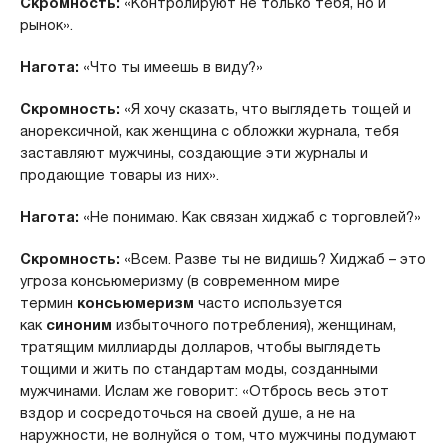
Скромность:
«Контролируют не только тебя, но и
рынок».
Нагота:
«Что ты имеешь в виду?»
Скромность:
«Я хочу сказать, что выглядеть тощей и
анорексичной, как женщина с обложки журнала, тебя
заставляют мужчины, создающие эти журналы и
продающие товары из них».
Нагота:
«Не понимаю. Как связан хиджаб с торговлей?»
Скромность:
«Всем. Разве ты не видишь? Хиджаб – это
угроза консьюмеризму (в современном мире
термин
консьюмеризм
часто используется
как
синоним
избыточного потребления), женщинам,
тратящим миллиарды долларов, чтобы выглядеть
тощими и жить по стандартам моды, созданными
мужчинами. Ислам же говорит: «Отбрось весь этот
вздор и сосредоточься на своей душе, а не на
наружности, не волнуйся о том, что мужчины подумают