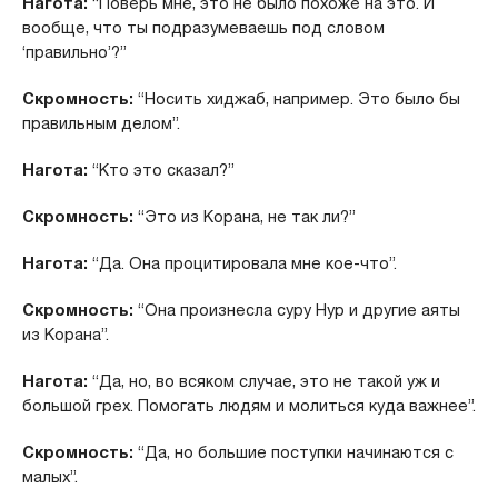
Нагота:
“Поверь мне, это не было похоже на это. И
вообще, что ты подразумеваешь под словом
‘правильно’?”
Скромность:
“Носить хиджаб, например. Это было бы
правильным делом”.
Нагота:
“Кто это сказал?”
Скромность:
“Это из Корана, не так ли?”
Нагота:
“Да. Она процитировала мне кое-что”.
Скромность:
“Она произнесла суру Нур и другие аяты
из Корана”.
Нагота:
“Да, но, во всяком случае, это не такой уж и
большой грех. Помогать людям и молиться куда важнее”.
Скромность:
“Да, но большие поступки начинаются с
малых”.