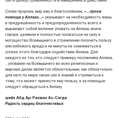
сил и целеустремлённости в намерениях и действиях.
Слова пророка, мир ему и благословение,
«…проси
помощи у Аллаха…»
указывают на необходимость веры
в предрешённость и предопределённость всего и
выражают собой веление уповать на Аллаха, иначе
говоря, целиком и полностью полагаться на силу и
могущество Всевышнего в стремлении получить пользу
или избежать вреда и ни минуты не сомневаться в
успехе этого благодаря содействию Аллаха. Для
каждого из тех, кто следует примеру посланника Аллаха,
, упование на Всевышнего во всех религиозных и
мирских делах является обязательным, как обязательно
для него по мере своих сил и знаний и стремиться к
тому, что может принести ему пользу, а за помощью
следует обращаться к Аллаху.
шейх Абд Ар-Рахман Ас-Сагди
Радость сердец благочестивых