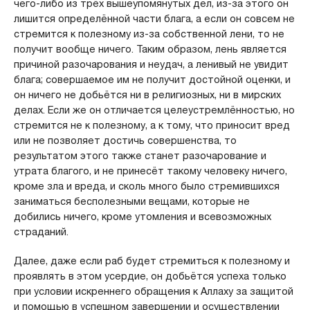
чего-либо из трёх вышеупомянутых дел, из-за этого он
лишится определённой части блага, а если он совсем не
стремится к полезному из-за собственной лени, то не
получит вообще ничего. Таким образом, лень является
причиной разочарования и неудач, а ленивый не увидит
блага; совершаемое им не получит достойной оценки, и
он ничего не добьётся ни в религиозных, ни в мирских
делах. Если же он отличается целеустремлённостью, но
стремится не к полезному, а к тому, что приносит вред
или не позволяет достичь совершенства, то
результатом этого также станет разочарование и
утрата благого, и не принесёт такому человеку ничего,
кроме зла и вреда, и сколь много было стремившихся
заниматься бесполезными вещами, которые не
добились ничего, кроме утомления и всевозможных
страданий.
Далее, даже если раб будет стремиться к полезному и
проявлять в этом усердие, он добьётся успеха только
при условии искреннего обращения к Аллаху за защитой
и помощью в успешном завершении и осуществлении