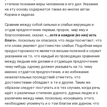
степени познания веры человеком и его дел. Указания
на эту основу содержатся также во многих аятах
Корана и хадисах.
Сравнив между собой сильных и слабых верующих и
отдав предпочтение первым, пророк, мир ему и
благословение, сказал:
«…хотя в каждом (из них) есть
благо»
, поскольку он опасался, что люди посчитают, что
эти слова умаляют достоинство слабых. Подобная мера
предосторожности является весьма полезной и служит
указанием на то, что каждый из проводящих сравнения
между людьми или делами и отдающих предпочтение
чему-нибудь одному должен указывать на то, чему
именно отдаётся предпочтение, и во избежание
нежелательных последствий отметить, что
достоинствами обладают и те и другие. Таким же
образом следует поступать и в тех случаях, когда речь
идёт о различных степенях дурного, дурных людях и о
различиях между ними, поскольку, коснувшись этого,
необходимо упомянуть и о том благом или дурном, что