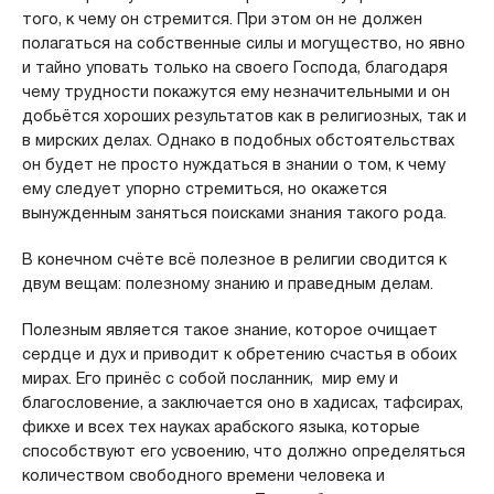
того, к чему он стремится. При этом он не должен
полагаться на собственные силы и могущество, но явно
и тайно уповать только на своего Господа, благодаря
чему трудности покажутся ему незначительными и он
добьётся хороших результатов как в религиозных, так и
в мирских делах. Однако в подобных обстоятельствах
он будет не просто нуждаться в знании о том, к чему
ему следует упорно стремиться, но окажется
вынужденным заняться поисками знания такого рода.
В конечном счёте всё полезное в религии сводится к
двум вещам: полезному знанию и праведным делам.
Полезным является такое знание, которое очищает
сердце и дух и приводит к обретению счастья в обоих
мирах. Его принёс с собой посланник, мир ему и
благословение, а заключается оно в хадисах, тафсирах,
фикхе и всех тех науках арабского языка, которые
способствуют его усвоению, что должно определяться
количеством свободного времени человека и