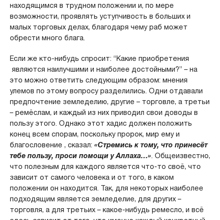
находящимся в трудном положении и, по мере
возможности, проявлять уступчивость в больших и
малых торговых делах, благодаря чему раб может
обрести много блага.
Если же кто-нибудь спросит: “Какие приобретения
являются наилучшими и наиболее достойными?” – на
это можно ответить следующим образом: мнения
улемов по этому вопросу разделились. Одни отдавали
предпочтение земледелию, другие – торговле, а третьи
– ремёслам, и каждый из них приводил свои доводы в
пользу этого. Однако этот хадис должен положить
конец всем спорам, поскольку пророк, мир ему и
благословение , сказал:
«Стремись к тому, что принесёт
тебе пользу, проси помощи у Аллаха…»
. Общеизвестно,
что полезным для каждого является что-то своё, что
зависит от самого человека и от того, в каком
положении он находится. Так, для некоторых наиболее
подходящим является земледелие, для других –
торговля, а для третьих – какое-нибудь ремесло, и всё