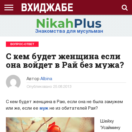
ГЛАВНАЯ
СТРАНИЦА
ЧТО
АХЛЯК
ВИДЕО
ВОПРОС-
ЗНАНИЯ
ИД
ИСЛАМ
ИСТОРИЯ
КОНКУРС
КОРАН
ЛЕКЦИЯ
МНОГОЖЕНСТВО
МУСУЛЬМАНКА
НАМАЗ
НАПОМИНАНИЕ
НИКАБ
НОВОСТЬ
ПОСТ
ПРИЗЫВ
РАМАДАН
РАССКАЗ
СЕМЬЯ
СТАТЬЯ
СТИХИ
ХАДИС
ХИДЖАБ
ЭТО
О
ТАКОЕ
(НРАВ)
ОТВЕТ
ИНТЕРЕСНО!
ПРОЕКТЕ
Знакомства для мусульман
ХИДЖАБ?
ВОПРОС-ОТВЕТ
С кем будет женщина если
она войдет в Рай без мужа?
Автор
Albina
Опубликовано
25.08.2013
С кем будет женщина в Раю, если она не была замужем
или же, если ее
муж
не из обитателей Рая?
Шейху
‘Усаймину