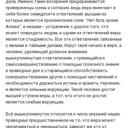
дела. Именно таких воззрений придерживаются
приверженцы сунны и согласия, ведь вера включает в
себя более семидесяти ответвлений, высшим из
которых является произнесение слов
“Нет бога, кроме
Аллаха”
, а низшим – устранение с дороги того, что
может повредить людям, и одним из ответвлений веры
является стыдливость. Все эти ответвления, связанные
с явными и тайными делами, берут своё начало в вере, а
человек, уделяющий должное внимание
вышеупомянутым ответвлениям, стремящийся к
самосовершенствованию с помощью полезного знания
и праведных дел и старающийся способствовать
совершенствованию других с помощью наставлений о
необходимости держаться истины и хранить терпение,
и является сильным верующим. Такой человек достиг
высшей ступени веры, а тот, кто этого не достиг,
является слабым верующим.
Всё вышеупомянутое относится к числу указаний наших
праведных предшественников на то, что вера может
увеличиваться и уменьшаться, зависит же это от