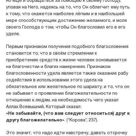
но ещё и обращаться за помощью к своему Господу,
уповая на Него, надеясь на то, что Он облегчит ему путь
к тому, что окажется наиболее лёгким и в наибольшей
мере способствующим достижению желаемого, и моля
своего Господа о том, чтобы Он благословил его в его
уделе.
Первым признаком получения подобного благословения
становится то, что в своём стремлении к
приобретению средств к жизни человек основывается
на благочестии и благих намерениях. Признаком
благословенности удела является также оказание рабу
содействия в использовании этого удела на
обязательное или желательное по шариату, и то, что он
не забывает о проявлении благожелательности по
отношению к людям, на необходимость чего указал
Аллах Всевышний, Который сказал:
«Не забывайте, (что вам следует относиться) друг к
другу благожелательно»
. (“Корова”, 237).
Это значит, что надо идти навстречу, давать отсрочку