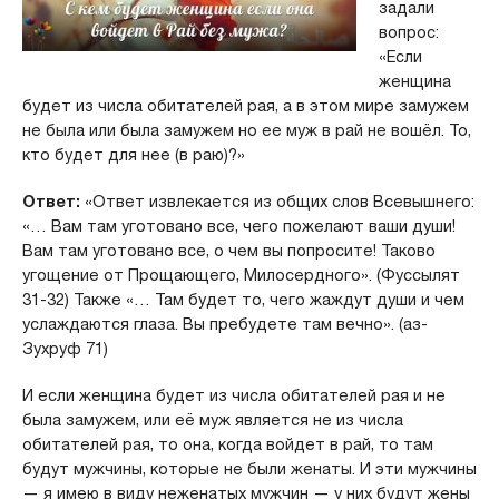
задали
вопрос:
«Если
женщина
будет из числа обитателей рая, а в этом мире замужем
не была или была замужем но ее муж в рай не вошёл. То,
кто будет для нее (в раю)?»
Ответ:
«Ответ извлекается из общих слов Всевышнего:
«… Вам там уготовано все, чего пожелают ваши души!
Вам там уготовано все, о чем вы попросите! Таково
угощение от Прощающего, Милосердного». (Фуссылят
31-32) Также «… Там будет то, чего жаждут души и чем
услаждаются глаза. Вы пребудете там вечно». (аз-
Зухруф 71)
И если женщина будет из числа обитателей рая и не
была замужем, или её муж является не из числа
обитателей рая, то она, когда войдет в рай, то там
будут мужчины, которые не были женаты. И эти мужчины
— я имею в виду неженатых мужчин — у них будут жены