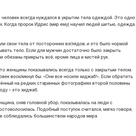
, человек всегда нуждался в укрытии тела одеждой. Это одно
х. Когда пророк Идрис (мир ему) научил людей шитью, одежда
и свои тела от посторонних взглядов, и это было нормой
ывать тело. Если для мужчин достаточно было закрыть
и обязаны прикрыть всё, кроме лица и кистей рук.
то женщины показывались всегда только с закрытым телом.
век воскликнул бы: «Они все носили хиджаб!». Если обратить
лённый на редких старинных фотографиях второй половины
оду – это хиджаб.
енщина, сняв головной убор, показывалась на люди с
остоволосилась. Подобный поступок считался, мягко говоря,
е соблюдались большинством народов мира