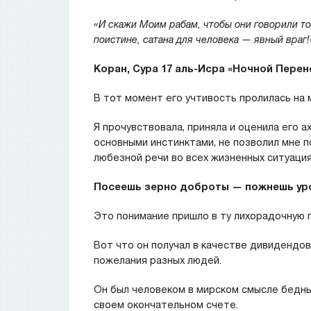
«И скажи Моим рабам, чтобы они говорили то
поистине, сатана для человека — явный враг!
Коран, Сура 17 аль-Исра «Ночной Перено
В тот момент его учтивость пролилась на 
Я прочувствовала, приняла и оценила его а
основными инстинктами, не позволил мне п
любезной речи во всех жизненных ситуация
Посеешь зерно доброты — пожнешь уро
Это понимание пришло в ту лихорадочную п
Вот что он получал в качестве дивидендо
пожелания разных людей.
Он был человеком в мирском смысле бедны
своем окончательном счете.