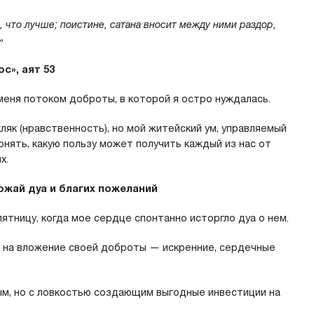
, что лучше; поистине, сатана вносит между ними раздор,
»
с», аят 53
меня потоком доброты, в которой я остро нуждалась.
хляк (нравственность), но мой житейский ум, управляемый
онять, какую пользу может получить каждый из нас от
х.
жай дуа и благих пожеланий
ятницу, когда мое сердце спонтанно исторгло дуа о нем.
в на вложение своей доброты — искренние, сердечные
м, но с ловкостью создающим выгодные инвестиции на