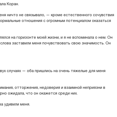
ала Коран.
меня ничто не связывало, — кроме естественного сочувствия
 формальные отношения с огромным потенциалом оказаться
влялся на горизонте моей жизни, и я не вспоминала о нем. Он
о слова заставили меня почувствовать свою значимость. Он
двух случаях — оба пришлись на очень тяжелые для меня
мания, отторжения, недоверия и взаимной неприязни в
но ожидала, что он окажется среди них.
ва удивили меня.