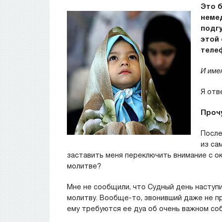
Это 
неме
подгу
этой 
теле
И име
Я отв
Проч
После
из са
заставить меня переключить внимание с о
молитве?
Мне не сообщили, что Судный день наступи
молитву. Вообще-то, звонивший даже не пр
ему требуются ее дуа об очень важном со