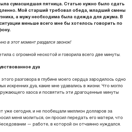
была сумасшедшая пятница. Статью нужно было сдать
дленно. Мой старший требовал обеда, младший смены
зника, а мужу необходима была одежда для джума. В
ситуации меньше всего мне бы хотелось говорить по
фону.
нно в этот момент раздался звонок!
етила с огромной неохотой и говорила всего две минуты.
увствованное дуа
 этого разговора в глубине моего сердца зародилось одно
мых искренних дуа, какие мне удавались в жизни. Что могло
кружающего хаоса и посвятить эти драгоценные минуты
т уже сегодня, и не пообещали миллион долларов за
осил меня молиться, он просил передать его матери, что
беседовании — работе, в которой он отчаянно нуждался.