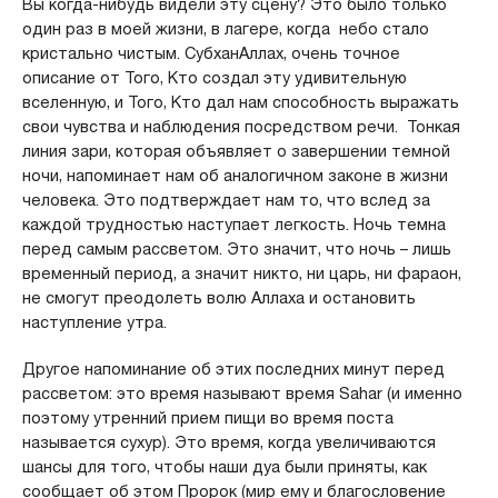
Вы когда-нибудь видели эту сцену? Это было только
один раз в моей жизни, в лагере, когда небо стало
кристально чистым. СубханАллах, очень точное
описание от Того, Кто создал эту удивительную
вселенную, и Того, Кто дал нам способность выражать
свои чувства и наблюдения посредством речи. Тонкая
линия зари, которая объявляет о завершении темной
ночи, напоминает нам об аналогичном законе в жизни
человека. Это подтверждает нам то, что вслед за
каждой трудностью наступает легкость. Ночь темна
перед самым рассветом. Это значит, что ночь – лишь
временный период, а значит никто, ни царь, ни фараон,
не смогут преодолеть волю Аллаха и остановить
наступление утра.
Другое напоминание об этих последних минут перед
рассветом: это время называют время Sahar (и именно
поэтому утренний прием пищи во время поста
называется сухур). Это время, когда увеличиваются
шансы для того, чтобы наши дуа были приняты, как
сообщает об этом Пророк (мир ему и благословение