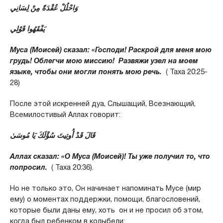
وَاحْلُلْ عُقْدَةً مِنْ لِسَانِي
يَفْقَهُوا قَوْلِي
Муса (Моисей) сказал: «Господи! Раскрой для меня мою
грудь! Облегчи мою миссию! Развяжи узел на моем
языке, чтобы они могли понять мою речь.
( Таха 20:25-
28)
После этой искренней дуа, Слышащий, Всезнающий,
Всемилостивый Аллах говорит:
قَالَ قَدْ أُوتِيتَ سُؤْلَكَ يَا مُوسَىٰ
Аллах сказал: «О Муса (Моисей)! Ты уже получил то, что
попросил.
( Таха 20:36).
Но не только это, Он начинает напоминать Мусе (мир
ему) о моментах поддержки, помощи, благословений,
которые были даны ему, хоть он и не просил об этом,
когда был ребенком в колыбели: