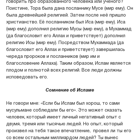
говорить про образованного человека или ученого?
Поистине, Тора была дана посланнику Мусе (мир ему). Он
была древнейшей религией. Затем после неё пришло
христианство. Её посланником был Иса (мир ему). Иса
(мир ему) дополнил религию Мусы (мир ему), а Мухаммад
(да благословит его Аллах и приветствует) дополнил
религию Исы (мир ему). Посредством Мухаммада (да
благословит его Аллах и приветствует) завершилась
череда пророков и посланников (мир им и
благословение Аллаха). Таким образом, Ислам является
плодом и полнотой всех религий. Все люди должны
исповедовать его.
Сомнение об Исламе
Не говори мне: «Если бы Ислам был хорош, то сами
мусульмане соблюдали бы его». Это может сказать
человек, который имеет личный негативный опыт с
двумя, тремя или тысячью людей. Но опыт, который
произвел на тебя такое впечатление, провел ли ты его
со всем остальным миллиардом людей? Ты вынес