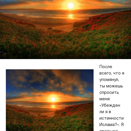
После
всего, что я
упомянул,
ты можешь
спросить
меня:
«Убежден
ли я в
истинности
Ислама?». Я