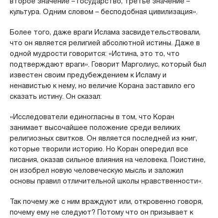
второе значение – государство, третье значение –
культура. Одним словом – бесподобная цивилизация».
Более того, даже враги Ислама засвидетельствовали,
что он является религией абсолютной истины. Даже в
одной мудрости говорится: «Истина, это то, что
подтверждают враги». Говорит Марголиус, который был
известен своим предубеждением к Исламу и
ненавистью к нему, но величие Корана заставило его
сказать истину. Он сказал:
«Исследователи единогласны в том, что Коран
занимает высочайшее положение среди великих
религиозных свитков. Он является последней из книг,
которые творили историю. Но Коран опередил все
писания, оказав сильное влияния на человека. Поистине,
он изобрел новую человеческую мысль и заложил
основы правил отличительной школы нравственности».
Так почему же с ним враждуют или, откровенно говоря,
почему ему не следуют? Потому что он призывает к