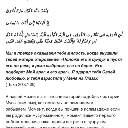
وَلَقَدْ مَنَنَّا عَلَيْكَ مَرَّةً أُخْرَىٰ
إِذْ أَوْحَيْنَا إِلَىٰ أُمِّكَ مَا يُوحَىٰ
أَنِ اقْذِفِيهِ فِي التَّابُوتِ فَاقْذِفِيهِ فِي الْيَمِّ فَلْيُلْقِهِ الْيَمُّ بِالسَّاحِلِ يَأْخُذْهُ عَدُوٌّ
لِي وَعَدُوٌّ لَهُ ۚ وَأَلْقَيْتُ عَلَيْكَ مَحَبَّةً مِنِّي وَلِتُصْنَعَ عَلَىٰ عَيْنِي
Мы и прежде оказывали тебе милость, когда внушили
твоей матери откровение: «Положи его в сундук и пусти
его по реке, и река выбросит его на берег. Его
подберет Мой враг и его враг». Я одарил тебя Своей
любовью, и тебя взрастили у Меня на Глазах.
( Таха 20:37-39)
В нашей жизни есть тысячи историй подобных истории
Мусы (мир ему), которые мы не замечаем и
забываем. Момент, когда вы пришли в ислам (даже если
вы родились мусульманином), момент вашего первого
собеседования, ваша первая встреча с супругом
(супругой), день, в который родился ваш первый