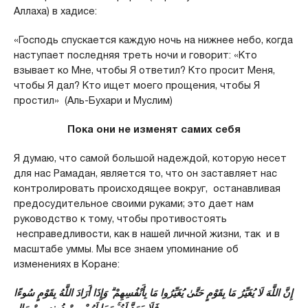
Аллаха) в хадисе:
«Господь спускается каждую ночь на нижнее небо, когда
наступает последняя треть ночи и говорит: «Кто
взывает ко Мне, чтобы Я ответил? Кто просит Меня,
чтобы Я дал? Кто ищет моего прощения, чтобы Я
простил» (Аль-Бухари и Муслим)
Пока они не изменят самих себя
Я думаю, что самой большой надеждой, которую несет
для нас Рамадан, является то, что он заставляет нас
контролировать происходящее вокруг, останавливая
предосудительное своими руками; это дает нам
руководство к тому, чтобы противостоять
несправедливости, как в нашей личной жизни, так и в
масштабе уммы. Мы все знаем упоминание об
изменениях в Коране:
إِنَّ اللَّهَ لَا يُغَيِّرُ مَا بِقَوْمٍ حَتَّىٰ يُغَيِّرُوا مَا بِأَنْفُسِهِمْ ۗ وَإِذَا أَرَادَ اللَّهُ بِقَوْمٍ سُوءًا
فَلَا مَرَدَّ لَهُ ۚ وَمَا لَهُمْ مِنْ دُونِهِ مِنْ وَالٍ