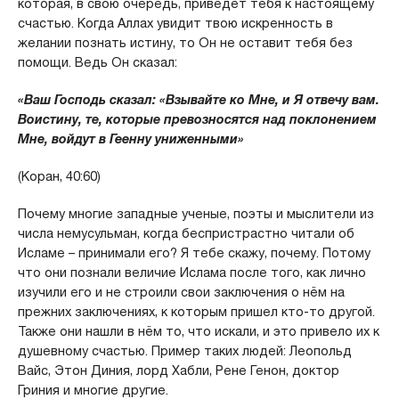
которая, в свою очередь, приведет тебя к настоящему
счастью. Когда Аллах увидит твою искренность в
желании познать истину, то Он не оставит тебя без
помощи. Ведь Он сказал:
«Ваш Господь сказал: «Взывайте ко Мне, и Я отвечу вам.
Воистину, те, которые превозносятся над поклонением
Мне, войдут в Геенну униженными»
(Коран, 40:60)
Почему многие западные ученые, поэты и мыслители из
числа немусульман, когда беспристрастно читали об
Исламе – принимали его? Я тебе скажу, почему. Потому
что они познали величие Ислама после того, как лично
изучили его и не строили свои заключения о нём на
прежних заключениях, к которым пришел кто-то другой.
Также они нашли в нём то, что искали, и это привело их к
душевному счастью. Пример таких людей: Леопольд
Вайс, Этон Диния, лорд Хабли, Рене Генон, доктор
Гриния и многие другие.