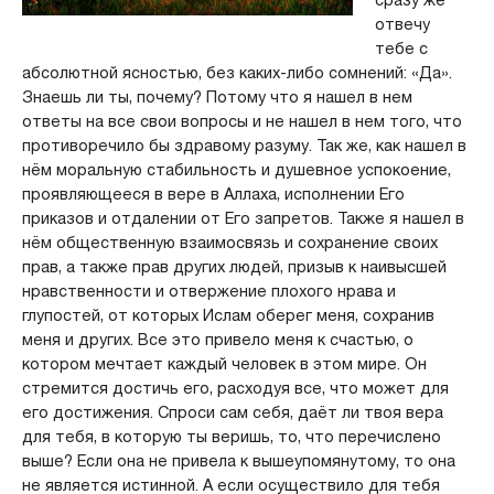
сразу же
отвечу
тебе с
абсолютной ясностью, без каких-либо сомнений: «Да».
Знаешь ли ты, почему? Потому что я нашел в нем
ответы на все свои вопросы и не нашел в нем того, что
противоречило бы здравому разуму. Так же, как нашел в
нём моральную стабильность и душевное успокоение,
проявляющееся в вере в Аллаха, исполнении Его
приказов и отдалении от Его запретов. Также я нашел в
нём общественную взаимосвязь и сохранение своих
прав, а также прав других людей, призыв к наивысшей
нравственности и отвержение плохого нрава и
глупостей, от которых Ислам оберег меня, сохранив
меня и других. Все это привело меня к счастью, о
котором мечтает каждый человек в этом мире. Он
стремится достичь его, расходуя все, что может для
его достижения. Спроси сам себя, даёт ли твоя вера
для тебя, в которую ты веришь, то, что перечислено
выше? Если она не привела к вышеупомянутому, то она
не является истинной. А если осуществило для тебя