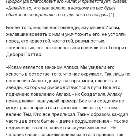
Пророк (да благословит его Аллах и приветствует) сказал:
«Делайте то, что вам велено, а каждому из вас будет
облегчено совершение того, для чего он создан»
[1]
.
Более того, многие востоковеды, изучившие Ислам,
желавшие воевать с ним и уничтожить его, не устояли
перед его красотой, чистотой, разумностью,
логичностью, естественностью и приняли его. Говорит
Дебора Поттер:
«Ислам является законом Аллаха. Мы увидели его
ясность в естестве того, что нас окружает. Так, лишь по
повелению Аллаха движутся горы, моря, планеты и
звезды, которыми руководствуются в пути. Все это
подчинено повелению Аллаха – их Создателя. Аллаху
принадлежит наилучший пример! Все эти создания не
могут разговаривать и выполняют лишь то, что им
велено Тем, Кто все предписал. Таким образом, каждая
частица в этом бытие – даже неодушевленная – так же
подчинена, то есть является «мусульманином». Но
человек является исключением из этого правила, так