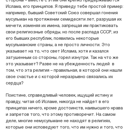
стороны – вместе с этим они крепко придерживаются
Ислама, его принципов. Я приведу тебе простой пример:
например, бывший Советский Союз совершал гонения
мусульман на протяжении семидесяти лет, разрушая их
мечети, изменяя их имена, запрещая им практиковать
свои религиозные обряды, но после распада СССР, из
его бывших республик, появились некоторые
мусульманские страны, а не просто личности. Это
указывает на то, что свет Ислама, хотя и казался
затушенным со стороны, горел изнутри. Так на что же
это указывает? Разве не на убежденность людей в
том, что эта религия – правильная, в которой они нашли
свое счастье и с которой неразрывно связались их
сердца?
Поистине, справедливый человек, ищущий истину и
правду, читая об Исламе, никогда не найдет в его
принципах ничего, кроме достоинств, наивысшего нрава
и запретов того, что этому противоречит. На самом
деле, многие немусульмане не находят в религиях,
которые они исповедуют того, что им нужно и того, что