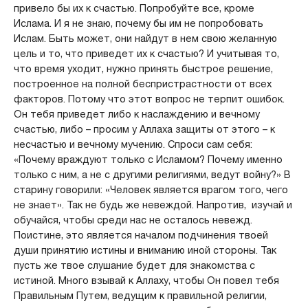
привело бы их к счастью. Попробуйте все, кроме
Ислама. И я не знаю, почему бы им не попробовать
Ислам. Быть может, они найдут в нем свою желанную
цель и то, что приведет их к счастью? И учитывая то,
что время уходит, нужно принять быстрое решение,
построенное на полной беспристрастности от всех
факторов. Потому что этот вопрос не терпит ошибок.
Он тебя приведет либо к наслаждению и вечному
счастью, либо – просим у Аллаха защиты от этого – к
несчастью и вечному мучению. Спроси сам себя:
«Почему враждуют только с Исламом? Почему именно
только с ним, а не с другими религиями, ведут войну?» В
старину говорили: «Человек является врагом того, чего
не знает». Так не будь же невеждой. Напротив, изучай и
обучайся, чтобы среди нас не осталось невежд.
Поистине, это является началом подчинения твоей
души принятию истины и вниманию иной стороны. Так
пусть же твое слушание будет для знакомства с
истиной. Много взывай к Аллаху, чтобы Он повел тебя
Правильным Путем, ведущим к правильной религии,