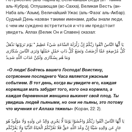
аль-Кубра), Оглушающая (ас-Сахха), Великая Весть (ан-
Наба аль-ʼАзым), Величайший Ужас (аль-Фазаʼ аль-Акбар).
Судный День назван такими именами, дабы знали люди,
с чем им суждено встретиться и что им предстоит
увидеть. Аллах (Велик Он и Славен) сказал:
يَا أَيُّهَا النَّاسُ اتَّقُوا رَبَّكُمْ إِنَّ زَلْزَلَةَ السَّاعَةِ شَيْءٌ عَظِيمٌ * يَوْمَ تَرَوْنَهَا تَذْهَلُ
كُلُّ مُرْضِعَةٍ عَمَّا أَرْضَعَتْ وَتَضَعُ كُلُّ ذَاتِ حَمْلٍ حَمْلَهَا وَتَرَى النَّاسَ سُكَارَى
وَمَا هُم بِسُكَارَى وَلَكِنَّ عَذَابَ اللَّهِ شَدِيدٌ
«О люди! Бойтесь вашего Господа! Воистину,
сотрясение последнего Часа является ужасным
событием. В тот день, когда вы увидите его, каждая
кормящая мать забудет того, кого она кормила, а
каждая беременная женщина выкинет свой плод. Ты
увидишь людей пьяными, но они не пьяны, это потому
что мучения от Аллаха тяжелы»
(Коран, 22: 2).
يَا أَيُّهَا النَّاسُ اتَّقُوا رَبَّكُمْ وَاخْشَوْا يَوْمًا لَّا يَجْزِي وَالِدٌ عَن وَلَدِهِ وَلَا مَوْلُودٌ هُوَ
جَازٍ عَن وَالِدِهِ شَيْئًا إِنَّ وَعْدَ اللَّهِ حَقٌّ فَلَا تَغُرَّنَّكُمُ الْحَيَاةُ الدُّنْيَا وَلَا يَغُرَّنَّكُم