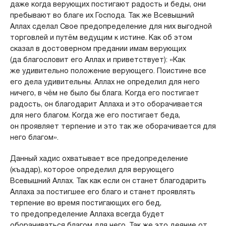
даже когда верующих постигают радость и беды, они
пребывают во благе их Господа. Так же Всевышний
Аллах сделал Свое предопределение для них выгодной
торговлей и путём ведущим к истине. Как об этом
сказал в достоверном предании имам верующих
(да благословит его Аллах и приветствует): «Как
же удивительно положение верующего. Поистине все
его дела удивительны. Аллах не определил для него
ничего, в чём не было бы блага. Когда его постигает
радость, он благодарит Аллаха и это оборачивается
для него благом. Когда же его постигает беда,
он проявляет терпение и это так же оборачивается для
него благом».
Данный хадис охватывает все предопределение
(къадар), которое определил для верующего
Всевышний Аллах. Так как если он станет благодарить
Аллаха за постигшее его благо и станет проявлять
терпение во время постигающих его бед,
то предопределение Аллаха всегда будет
оборачиваться благом для него. Так же это деяние от