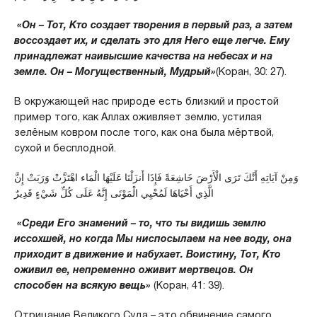
«Он – Тот, Кто создает творения в первый раз, а затем
воссоздает их, и сделать это для Него еще легче. Ему
принадлежат наивысшие качества на небесах и на
земле. Он – Могущественный, Мудрый»
(Коран, 30: 27).
В окружающей нас природе есть близкий и простой
пример того, как Аллах оживляет землю, устилая
зелёным ковром после того, как она была мёртвой,
сухой и бесплодной.
وَمِنْ آيَاتِهِ أَنَّكَ تَرَى الْأَرْضَ خَاشِعَةً فَإِذَا أَنزَلْنَا عَلَيْهَا الْمَاء اهْتَزَّتْ وَرَبَتْ إِنَّ
الَّذِي أَحْيَاهَا لَمُحْيِي الْمَوْتَى إِنَّهُ عَلَى كُلِّ شَيْءٍ قَدِيرٌ
«Среди Его знамений – то, что ты видишь землю
иссохшей, но когда Мы ниспосылаем на нее воду, она
приходит в движение и набухает. Воистину, Тот, Кто
оживил ее, непременно оживит мертвецов. Он
способен на всякую вещь»
(Коран, 41: 39).
Отрицание Великого Суда – это обвинение самого