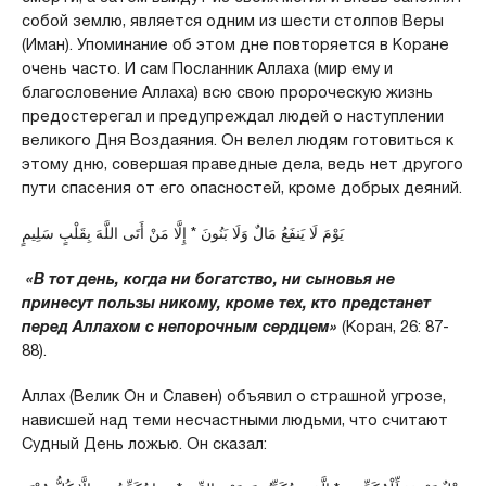
собой землю, является одним из шести столпов Веры
(Иман). Упоминание об этом дне повторяется в Коране
очень часто. И сам Посланник Аллаха (мир ему и
благословение Аллаха) всю свою пророческую жизнь
предостерегал и предупреждал людей о наступлении
великого Дня Воздаяния. Он велел людям готовиться к
этому дню, совершая праведные дела, ведь нет другого
пути спасения от его опасностей, кроме добрых деяний.
يَوْمَ لَا يَنفَعُ مَالٌ وَلَا بَنُونَ * إِلَّا مَنْ أَتَى اللَّهَ بِقَلْبٍ سَلِيمٍ
«В тот день, когда ни богатство, ни сыновья не
принесут пользы никому, кроме тех, кто предстанет
перед Аллахом с непорочным сердцем»
(Коран, 26: 87-
88).
Аллах (Велик Он и Славен) объявил о страшной угрозе,
нависшей над теми несчастными людьми, что считают
Судный День ложью. Он сказал: