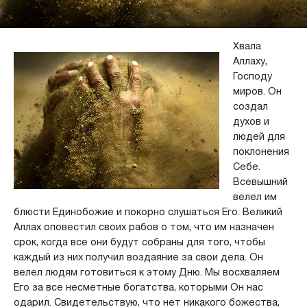
Хвала
Аллаху,
Господу
миров. Он
создал
духов и
людей для
поклонения
Себе.
Всевышний
велел им
блюсти Единобожие и покорно слушаться Его. Великий
Аллах оповестил своих рабов о том, что им назначен
срок, когда все они будут собраны для того, чтобы
каждый из них получил воздаяние за свои дела. Он
велел людям готовиться к этому Дню. Мы восхваляем
Его за все несметные богатства, которыми Он нас
одарил. Свидетельствую, что нет никакого божества,