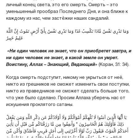
личный конец света, это его смерть. Смерть – это
уменьшенный прообраз Последнего Дня, и она ближе к
каждому из нас, чем застёжки наших сандалий.
وَمَا تَدْرِي نَفْسٌ مَّاذَا تَكْسِبُ غَدًا وَمَا تَدْرِي نَفْسٌ بِأَيِّ أَرْضٍ تَمُوتُ إِنَّ اللَّهَ
عَلِيمٌ خَبِيرٌ
«Ни один человек не знает, что он приобретет завтра, и
ни один человек не знает, в какой земле он умрет.
Воистину, Аллах – Знающий, Ведающий»
(Коран, 31: 34).
Когда смерть подступит, никому не укрыться от неё,
никто из грешников не сможет изменить свои поступки,
никто из праведников не сможет сделать больше того,
что уже было сделано. Просим Аллаха уберечь нас от
искушения проклятого сатаны.
يَا أَيُّهَا الَّذِينَ آمَنُوا لَا تُلْهِكُمْ أَمْوَالُكُمْ وَلَا أَوْلَادُكُمْ عَن ذِكْرِ اللَّهِ وَمَن يَفْعَلْ
ذَلِكَ فَأُوْلَئِكَ هُمُ الْخَاسِرُونَ * وَأَنفِقُوا مِن مَّا رَزَقْنَاكُم مِّن قَبْلِ أَن يَأْتِيَ
أَحَدَكُمُ الْمَوْتُ فَيَقُولَ رَبِّ لَوْلَا أَخَّرْتَنِي إِلَى أَجَلٍ قَرِيبٍ فَأَصَّدَّقَ وَأَكُن مِّنَ
الصَّالِحِينَ * وَلَن يُؤَخِّرَ اللَّهُ نَفْسًا إِذَا جَاء أَجَلُهَا وَاللَّهُ خَبِيرٌ بِمَا تَعْمَلُونَ