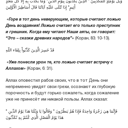
وَيْلٌ يَوْمَئِذٍ لِّلْمُكَذِّبِينَ * الَّذِينَ يُكَذِّبُونَ بِيَوْمِ الدِّينِ* وَمَا يُكَذِّبُ بِهِ إِلَّا كُلُّ مُعْتَدٍ
أَثِيمٍ* إِذَا تُتْلَى عَلَيْهِ آيَاتُنَا قَالَ أَسَاطِيرُ الْأَوَّلِينَ
«Горе в тот день неверующим, которые считают ложью
День воздаяния! Ложью считает его только преступник
и грешник. Когда ему читают Наши аяты, он говорит:
“Это – сказки древних народов”»
(Коран, 83: 10-13).
قَدْ خَسِرَ الَّذِينَ كَذَّبُواْ بِلِقَاء اللّهِ
«Уже понесли урон те, кто ложью считает встречу с
Аллахом»
(Коран, 6: 31).
Аллах оповестил рабов своих, что в тот День они
непременно увидят свои грехи, осознают их глубокую
порочность и будут горько сожалеть, когда сожаление
уже не принесёт им никакой пользы. Аллах сказал:
فَإِنَّمَا هِيَ زَجْرَةٌ وَاحِدَةٌ فَإِذَا هُمْ يَنظُرُونَ * وَقَالُوا يَا وَيْلَنَا هَذَا يَوْمُ الدِّينِ *
هَذَا يَوْمُ الْفَصْلِ الَّذِي كُنتُمْ بِهِ تُكَذِّبُونَ