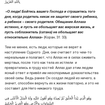
بِاللَّهِ الْغَرُورُ
«О люди! Бойтесь вашего Господа и страшитесь того
дня, когда родитель никак не защитит своего ребенка,
а ребенок – своего родителя. Обещание Аллаха
истинно, и пусть не обольщает вас мирская жизнь, и
пусть соблазнитель (сатана) не обольщает вас
относительно Аллаха»
(Коран, 31: 33).
Тем не менее, есть люди, которые не верят в
наступление Судного Дня, они считают это чем-то
нереальным и полагают, что Аллах не в силах оживить
мертвых, после того как тела их истлели и
превратились в груду костей. Аллах дал этим людям
ясный ответ и привёл им неоспоримые доказательства
своей силы. Ведь ранее Он создал людей из ничего, а
значит, способен вернуть их к жизни повторно, и это не
составит для Него никакого труда.
وَهُوَ الَّذِي يَبْدَأُ الْخَلْقَ ثُمَّ يُعِيدُهُ وَهُوَ أَهْوَنُ عَلَيْهِ وَلَهُ الْمَثَلُ الْأَعْلَى فِي
السَّمَاوَاتِ وَالْأَرْضِ وَهُوَ الْعَزِيزُ الْحَكِيمُ