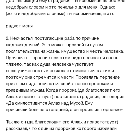
доставляющей ему страдания: Ты вспоминаешь обо мне
недобрым словом и это печально для меня, Однако
(хотя и недобрыми словами) ты вспоминаешь, и это
радует меня
.
2. Несчастья, постигающие раба по причине
людских деяний. Это может произойти путём
посягательства на жизнь, имущество и честь человека.
Проявлять терпение при этом виде несчастья очень
тяжело, так как душа человека чувствует
свою униженность и не желает смириться с этим и
поэтому она стремится к мести. Проявлять терпение
при этом виде несчастья свойственно пророкам и
правдивым мужам. Когда пророка (да благословит его
Аллах и приветствует) постигали страдания, он говорил:
«Да смилостивится Аллах над Мусой. Ему
причиняли больше страданий, а он проявлял терпение».
Так же он (да благословит его Аллах и приветствует)
рассказал, что один из пророков которого избивали