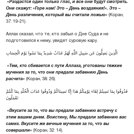
«Раздастся один только глас, и все они будут смотреть.
Они скажут: «Горе нам! Это – День воздаяния!». Это –
День различения, который вы считали ложью»
(Коран,
37: 19-21).
Аллах сказал, что те, кто забыл о Дне Суда и не
подготовился к нему, увидят суровую кару.
الَّذِينَ يَضِلُّونَ عَن سَبِيلِ اللَّهِ لَهُمْ عَذَابٌ شَدِيدٌ بِمَا نَسُوا يَوْمَ الْحِسَابِ
«Тем, кто сбивается с пути Аллаха, уготованы тяжкие
мучения за то, что они предали забвению День
расчета»
(Коран, 38: 26).
فَذُوقُوا بِمَا نَسِيتُمْ لِقَاء يَوْمِكُمْ هَذَا إِنَّا نَسِينَاكُمْ وَذُوقُوا عَذَابَ الْخُلْدِ بِمَا كُنتُمْ
تَعْمَلُونَ
«Вкусите за то, что вы предали забвению встречу с
этим вашим днем. Воистину, Мы предали забвению вас
самих. Вкусите же вечные мучения за то, что вы
совершали»
(Коран, 32: 14).