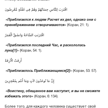
اقْتَرَبَ لِلنَّاسِ حِسَابُهُمْ وَهُمْ فِي غَفْلَةٍ مَّعْرِضُونَ
«Приблизился к людям Расчет их дел, однако они с
пренебрежением отворачиваются»
(Коран, 21: 1).
اقْتَرَبَتِ السَّاعَةُ وَانشَقَّ الْقَمَرُ
«Приблизился последний Час, и раскололась
луна
[1]
»
(Коран, 54: 1).
أَزِفَتْ الْآزِفَةُ
«Приблизилось Приближающееся
[2]
»
(Коран, 53: 57).
إِنَّ مَا تُوعَدُونَ لآتٍ وَمَا أَنتُم بِمُعْجِزِينَ
«Воистину, обещанное вам наступит, и вы не сможете
избежать этого»
(Коран, 6: 134).
Более того, для каждого человека существует свой