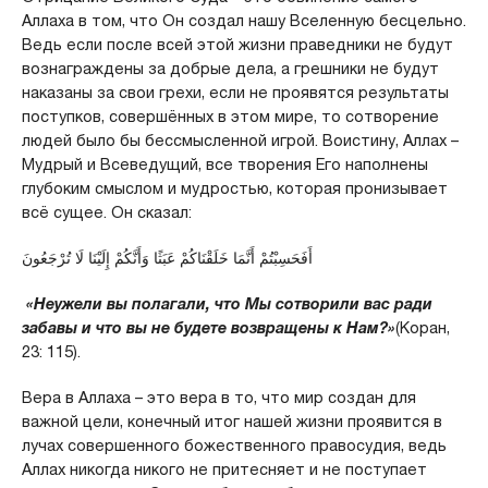
Аллаха в том, что Он создал нашу Вселенную бесцельно.
Ведь если после всей этой жизни праведники не будут
вознаграждены за добрые дела, а грешники не будут
наказаны за свои грехи, если не проявятся результаты
поступков, совершённых в этом мире, то сотворение
людей было бы бессмысленной игрой. Воистину, Аллах –
Мудрый и Всеведущий, все творения Его наполнены
глубоким смыслом и мудростью, которая пронизывает
всё сущее. Он сказал:
أَفَحَسِبْتُمْ أَنَّمَا خَلَقْنَاكُمْ عَبَثًا وَأَنَّكُمْ إِلَيْنَا لَا تُرْجَعُونَ
«Неужели вы полагали, что Мы сотворили вас ради
забавы и что вы не будете возвращены к Нам?»
(Коран,
23: 115).
Вера в Аллаха – это вера в то, что мир создан для
важной цели, конечный итог нашей жизни проявится в
лучах совершенного божественного правосудия, ведь
Аллах никогда никого не притесняет и не поступает