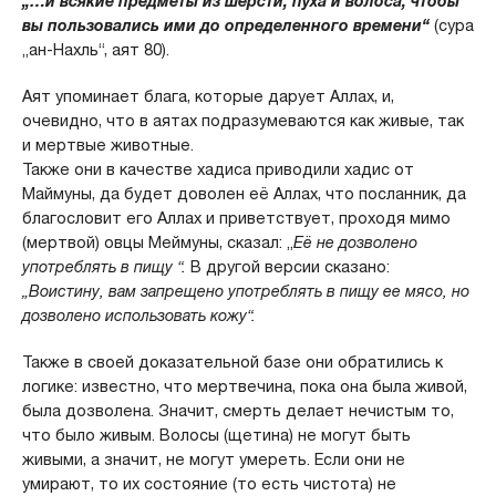
„…и всякие предметы из шерсти, пуха и волоса, чтобы
вы пользовались ими до определенного времени“
(сура
„ан-Нахль“, аят 80).
Аят упоминает блага, которые дарует Аллах, и,
очевидно, что в аятах подразумеваются как живые, так
и мертвые животные.
Также они в качестве хадиса приводили хадис от
Маймуны, да будет доволен её Аллах, что посланник, да
благословит его Аллах и приветствует, проходя мимо
(мертвой) овцы Меймуны, сказал: „
Её не дозволено
употреблять в пищу “.
В другой версии сказано:
„Воистину, вам запрещено употреблять в пищу ее мясо, но
дозволено использовать кожу“.
Также в своей доказательной базе они обратились к
логике: известно, что мертвечина, пока она была живой,
была дозволена. Значит, смерть делает нечистым то,
что было живым. Волосы (щетина) не могут быть
живыми, а значит, не могут умереть. Если они не
умирают, то их состояние (то есть чистота) не