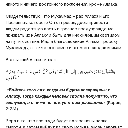
никого и ничего достойного поклонения, кроме Аллаха.
Свидетельствую, что Мухаммад – раб Аллаха и Его
Посланник, которого Он отправил, дабы принести
людям радостную весть и грозное предупреждение,
призвать их к Аллаху и быть для них сияющим светилом
на пути к истине. Мир и благословение Аллаха Пророку
Мухаммаду, а также его семье и всем его сподвижникам.
Всевышний Аллах сказал:
وَاتَّقُواْ يَوْمًا تُرْجَعُونَ فِيهِ إِلَى اللّهِ ثُمَّ تُوَفَّى كُلُّ نَفْسٍ مَّا كَسَبَتْ وَهُمْ لاَ
يُظْلَمُونَ
«Бойтесь того дня, когда вы будете возвращены к
Аллаху. Тогда каждый человек сполна получит то, что
заслужил, и с ними не поступят несправедливо»
(Коран,
2: 281).
Вера в то, что все люди будут воскрешены после
смерти, а затем выйдут из своих могил и вновь заполнят