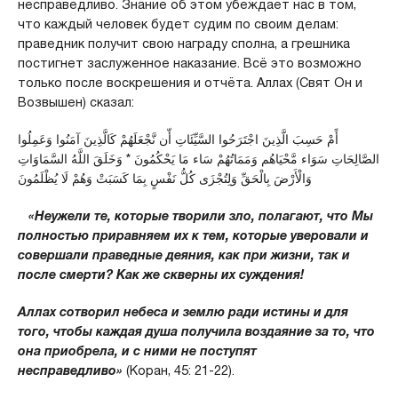
несправедливо. Знание об этом убеждает нас в том,
что каждый человек будет судим по своим делам:
праведник получит свою награду сполна, а грешника
постигнет заслуженное наказание. Всё это возможно
только после воскрешения и отчёта. Аллах (Свят Он и
Возвышен) сказал:
أًمْ حَسِبَ الَّذِينَ اجْتَرَحُوا السَّيِّئَاتِ أّن نَّجْعَلَهُمْ كَالَّذِينَ آمَنُوا وَعَمِلُوا
الصَّالِحَاتِ سَوَاء مَّحْيَاهُم وَمَمَاتُهُمْ سَاء مَا يَحْكُمُونَ * وَخَلَقَ اللَّهُ السَّمَاوَاتِ
وَالْأَرْضَ بِالْحَقِّ وَلِتُجْزَى كُلُّ نَفْسٍ بِمَا كَسَبَتْ وَهُمْ لَا يُظْلَمُونَ
«Неужели те, которые творили зло, полагают, что Мы
полностью приравняем их к тем, которые уверовали и
совершали праведные деяния, как при жизни, так и
после смерти? Как же скверны их суждения!
Аллах сотворил небеса и землю ради истины и для
того, чтобы каждая душа получила воздаяние за то, что
она приобрела, и с ними не поступят
несправедливо»
(Коран, 45: 21-22).