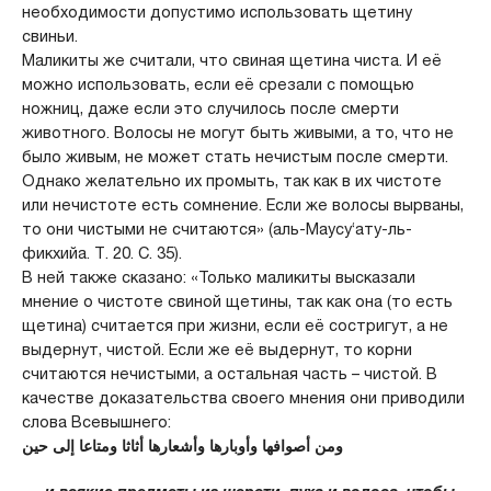
необходимости допустимо использовать щетину
свиньи.
Маликиты же считали, что свиная щетина чиста. И её
можно использовать, если её срезали с помощью
ножниц, даже если это случилось после смерти
животного. Волосы не могут быть живыми, а то, что не
было живым, не может стать нечистым после смерти.
Однако желательно их промыть, так как в их чистоте
или нечистоте есть сомнение. Если же волосы вырваны,
то они чистыми не считаются» (аль-Маусу‘ату-ль-
фикхийа. Т. 20. С. 35).
В ней также сказано: «Только маликиты высказали
мнение о чистоте свиной щетины, так как она (то есть
щетина) считается при жизни, если её состригут, а не
выдернут, чистой. Если же её выдернут, то корни
считаются нечистыми, а остальная часть – чистой. В
качестве доказательства своего мнения они приводили
слова Всевышнего:
ومن أصوافها وأوبارها وأشعارها أثاثا ومتاعا إلى حين