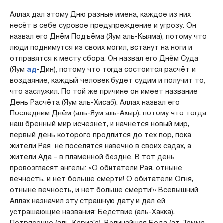
Аллах дал этому Дню разные имена, каждое из них
несёт в себе суровое предупреждение и угрозу. Он
назвал его Днём Подъёма (Яум аль-Кыяма), потому что
люди поднимутся из своих могил, встанут на ноги и
отправятся к месту сбора. Он назвал его Днём Суда
(Яум
ад
-Дин), потому что тогда состоится расчёт и
воздаяние, каждый человек будет судим и получит то,
что заслужил. По той же причине он имеет название
День Расчёта (Яум аль-Хисаб). Аллах назвал его
Последним Днём (аль-Яум аль-Ахыр), потому что тогда
наш бренный мир исчезнет, и начнется новый мир,
первый день которого продлится до тех пор, пока
жители Рая не поселятся навечно в своих садах, а
жители Ада – в пламенной бездне. В тот день
провозгласят ангелы: «О обитатели Рая, отныне
вечность, и нет больше смерти! О обитатели Огня,
отныне вечность, и нет больше смерти!» Всевышний
Аллах назначил эту страшную дату и дал ей
устрашающие названия: Бедствие (аль-Хакка),
Потрясение (аль-Кариаʼа), Величайшая Беда (ат-Тамма