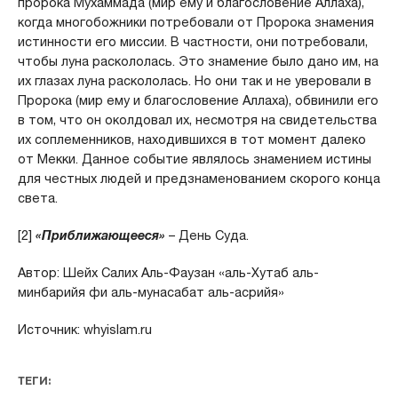
пророка Мухаммада (мир ему и благословение Аллаха),
когда многобожники потребовали от Пророка знамения
истинности его миссии. В частности, они потребовали,
чтобы луна раскололась. Это знамение было дано им, на
их глазах луна раскололась. Но они так и не уверовали в
Пророка (мир ему и благословение Аллаха), обвинили его
в том, что он околдовал их, несмотря на свидетельства
их соплеменников, находившихся в тот момент далеко
от Мекки. Данное событие являлось знамением истины
для честных людей и предзнаменованием скорого конца
света.
[2]
«Приближающееся»
– День Суда.
Автор: Шейх Салих Аль-Фаузан «аль-Хутаб аль-
минбарийя фи аль-мунасабат аль-асрийя»
Источник: whyislam.ru
ТЕГИ: