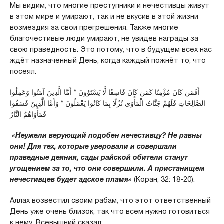
Мы видим, что многие преступники и нечестивцы живут
в этом мире и умирают, так и не вкусив в этой жизни
возмездия за свои прегрешения. Также многие
благочестивые люди умирают, не увидев награды за
свою праведность. Это потому, что в будущем всех нас
ждёт назначенный День, когда каждый пожнёт то, что
посеял.
أَفَمَن كَانَ مُؤْمِنًا كَمَن كَانَ فَاسِقًا لَّا يَسْتَوُونَ * أَمَّا الَّذِينَ آمَنُوا وَعَمِلُوا
الصَّالِحَاتِ فَلَهُمْ جَنَّاتُ الْمَأْوَى نُزُلًا بِمَا كَانُوا يَعْمَلُونَ * وَأَمَّا الَّذِينَ فَسَقُوا
فَمَأْوَاهُمُ النَّارُ
«Неужели верующий подобен нечестивцу? Не равны
они! Для тех, которые уверовали и совершали
праведные деяния, сады райской обители станут
угощением за то, что они совершили. А пристанищем
нечестивцев будет адское пламя»
(Коран, 32: 18-20).
Аллах возвестил своим рабам, что этот ответственный
День уже очень близок, так что всем нужно готовиться
к нему. Всевышний сказал: