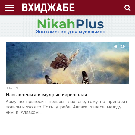
ГЛАВНАЯ
СТРАНИЦА
ЧТО
АХЛЯК
ВИДЕО
ВОПРОС-
ЗНАНИЯ
ИД
ИСЛАМ
ИСТОРИЯ
КОНКУРС
КОРАН
ЛЕКЦИЯ
МНОГОЖЕНСТВО
МУСУЛЬМАНКА
НАМАЗ
НАПОМИНАНИЕ
НИКАБ
НОВОСТЬ
ПОСТ
ПРИЗЫВ
РАМАДАН
РАССКАЗ
СЕМЬЯ
СТАТЬЯ
СТИХИ
ХАДИС
ХИДЖАБ
ЭТО
О
ТАКОЕ
(НРАВ)
ОТВЕТ
ИНТЕРЕСНО!
ПРОЕКТЕ
Знакомства для мусульман
ХИДЖАБ?
3.1K
ЗНАНИЯ
Наставления и мудрые изречения
Кому не приносит пользы глаз его, тому не приносит
пользы и ухо его. Есть у раба Аллаха завеса между
ним и Аллахом ...