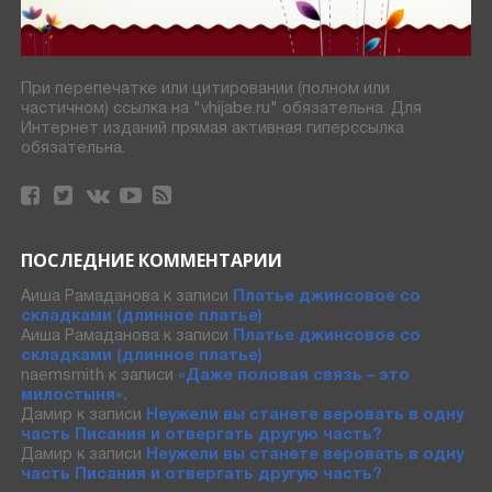
При перепечатке или цитировании (полном или
частичном) ссылка на "vhijabe.ru" обязательна. Для
Интернет изданий прямая активная гиперссылка
обязательна.
ПОСЛЕДНИЕ КОММЕНТАРИИ
Аиша Рамаданова
к записи
Платье джинсовое со
складками (длинное платье)
Аиша Рамаданова
к записи
Платье джинсовое со
складками (длинное платье)
naemsmith
к записи
«Даже половая связь – это
милостыня».
Дамир
к записи
Неужели вы станете веровать в одну
часть Писания и отвергать другую часть?
Дамир
к записи
Неужели вы станете веровать в одну
часть Писания и отвергать другую часть?