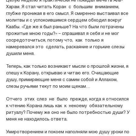
Харам. Я стал читать Коран с большим вниманием,
глубже проникая в его смысл. Я смиренно выстаивал все
молитвы и с успокоившимся сердцем обходил вокруг
Каабы. «Где же я был раньше? На что были потрачены
прожитые мною годы?» – спрашивал я себя и не мог
сосредоточиться, потому что, как только я
намеревался это сделать, раскаяние и горькие слезы
душили меня.
Теперь, как только возникают мысли о прошлой жизни, я
спешу к Корану, открываю и читаю его. Очищающие
душу, примиряющие меня с самим собой и Аллахом,
слезы ручьями текут по моим щекам…
Отчего этих слез не было прежде, когда я относился
к чтению Корана лишь как к некоему обязательному
ритуалу? Почему же оно не было потребностью души? У
меня не находилось ответа.
Умиротворением и покоем наполняли мою душу уроки по