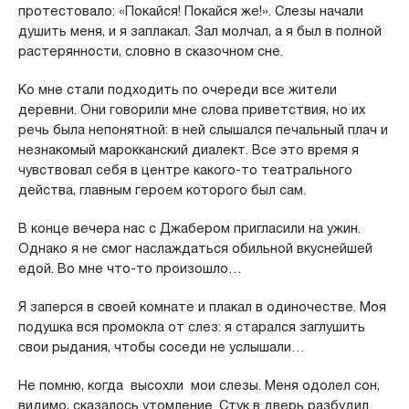
протестовало: «Покайся! Покайся же!». Слезы начали
душить меня, и я заплакал. Зал молчал, а я был в полной
растерянности, словно в сказочном сне.
Ко мне стали подходить по очереди все жители
деревни. Они говорили мне слова приветствия, но их
речь была непонятной: в ней слышался печальный плач и
незнакомый марокканский диалект. Все это время я
чувствовал себя в центре какого-то театрального
действа, главным героем которого был сам.
В конце вечера нас с Джабером пригласили на ужин.
Однако я не смог наслаждаться обильной вкуснейшей
едой. Во мне что-то произошло…
Я заперся в своей комнате и плакал в одиночестве. Моя
подушка вся промокла от слез: я старался заглушить
свои рыдания, чтобы соседи не услышали…
Не помню, когда высохли мои слезы. Меня одолел сон,
видимо, сказалось утомление. Стук в дверь разбудил