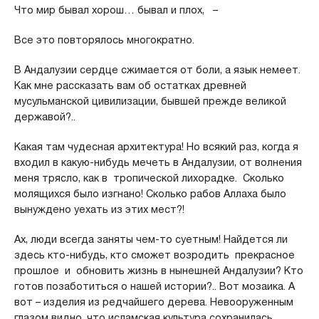
Что мир бывал хорош… бывал и плох, –
Все это повторялось многократно.
В Андалузии сердце сжимается от боли, а язык немеет.
Как мне рассказать вам об остатках древней
мусульманской цивилизации, бывшей прежде великой
державой?..
Какая там чудесная архитектура! Но всякий раз, когда я
входил в какую-нибудь мечеть в Андалузии, от волнения
меня трясло, как в тропической лихорадке. Сколько
молящихся было изгнано! Сколько рабов Аллаха было
вынуждено уехать из этих мест?!
Ах, люди всегда заняты чем-то суетным! Найдется ли
здесь кто-нибудь, кто сможет возродить прекрасное
прошлое и обновить жизнь в нынешней Андалузии? Кто
готов позаботиться о нашей истории?.. Вот мозаика. А
вот – изделия из редчайшего дерева. Невооруженным
глазом видно, что исламская культура сохранилась