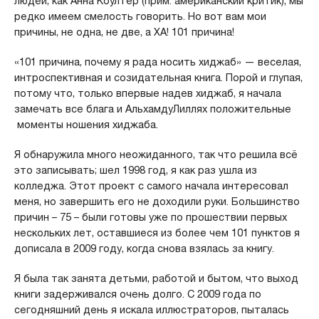
людей, как Анна Коултер (прим. американский критик), мы
редко имеем смелость говорить. Но вот вам мои
причины, не одна, не две, а ХА! 101 причина!
«101 причина, почему я рада носить хиджаб» — веселая,
интроспективная и созидательная книга. Порой и глупая,
потому что, только впервые надев хиджаб, я начала
замечать все блага и АльхамдуЛиллях положительные
моменты ношения хиджаба.
Я обнаружила много неожиданного, так что решила всё
это записывать; шел 1998 год, я как раз ушла из
колледжа. Этот проект с самого начала интересовал
меня, но завершить его не доходили руки. Большинство
причин – 75 – были готовы уже по прошествии первых
нескольких лет, оставшиеся из более чем 101 пунктов я
дописала в 2009 году, когда снова взялась за книгу.
Я была так занята детьми, работой и бытом, что выход
книги задерживался очень долго. С 2009 года по
сегодняшний день я искала иллюстраторов, пыталась