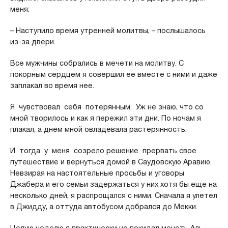
меня:
– Наступило время утренней молитвы, – послышалось
из-за двери.
Все мужчины собрались в мечети на молитву. С
покорным сердцем я совершил ее вместе с ними и даже
заплакал во время нее.
Я чувствовал себя потерянным. Уж не знаю, что со
мной творилось и как я пережил эти дни. По ночам я
плакал, а днем мной овладевала растерянность.
И тогда у меня созрело решение прервать свое
путешествие и вернуться домой в Саудовскую Аравию.
Невзирая на настоятельные просьбы и уговоры
Джабера и его семьи задержаться у них хотя бы еще на
несколько дней, я распрощался с ними. Сначала я улетел
в Джидду, а оттуда автобусом добрался до Мекки.
Целую неделю я практически не покидал мечеть Аль-