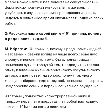
в себе можно найти и без акцента на сексуальность и
физическую привлекательность. В то же время я
углубилась в изучение ислама, преподавала и писала,
надеясь в ближайшее время опубликовать одну из своих
работ.
2) Расскажи нам о своей книге «101 причина, почему
я рада носить хиджаб»
М. Ибрагим:
101 причина, почему я рада носить хиджаб
– забавный и свежий взгляд на чаще всего серьезную,
спорную и непонятную тему. Книга, полная смеха и
понимания сути затронутой темы, подводит читателя к
опыту и видению жизни американского мусульманского
автора, и дает ответ на вопрос, почему так много
женщин выбирают надеть хиджаб, невзирая на запреты,
неодобрение семьи, а порой и социальное осуждение.
80 страниц полностью иллюстрированной книги в
твердом переплете представляет собой настольную
книгу со 101м комическим рисунком.