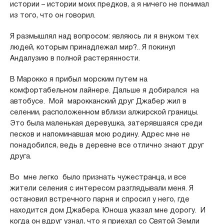
истории – истории моих предков, а я ничего не понимал
из того, что он говорил.
Я размышлял над вопросом: являюсь ли я внуком тех
людей, которым принадлежал мир?.. Я покинул
Андалузию в полной растерянности.
В Марокко я прибыл морским путем на
комфортабельном лайнере. Дальше я добирался на
автобусе. Мой марокканский друг Джабер жил в
селении, расположенном вблизи алжирской границы.
Это была маленькая деревушка, затерявшаяся среди
песков и напоминавшая мою родину. Адрес мне не
понадобился, ведь в деревне все отлично знают друг
друга.
Во мне легко было признать чужестранца, и все
жители селения с интересом разглядывали меня. Я
остановил встречного парня и спросил у него, где
находится дом Джабера. Юноша указал мне дорогу. И
когда он вдруг узнал, что я приехал со Святой Земли