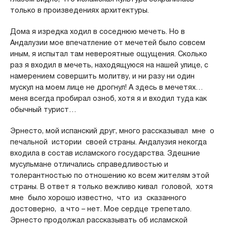
только в произведениях архитектуры.
Дома я изредка ходил в соседнюю мечеть. Но в
Андалузии мое впечатление от мечетей было совсем
иным, я испытал там невероятные ощущения. Сколько
раз я входил в мечеть, находящуюся на нашей улице, с
намерением совершить молитву, и ни разу ни один
мускул на моем лице не дрогнул! А здесь в мечетях…
меня всегда пробирал озноб, хотя я и входил туда как
обычный турист…
Эрнесто, мой испанский друг, много рассказывал мне о
печальной истории своей страны. Андалузия некогда
входила в состав исламского государства. Здешние
мусульмане отличались справедливостью и
толерантностью по отношению ко всем жителям этой
страны. В ответ я только вежливо кивал головой, хотя
мне было хорошо известно, что из сказанного
достоверно, а что – нет. Мое сердце трепетало.
Эрнесто продолжал рассказывать об исламской