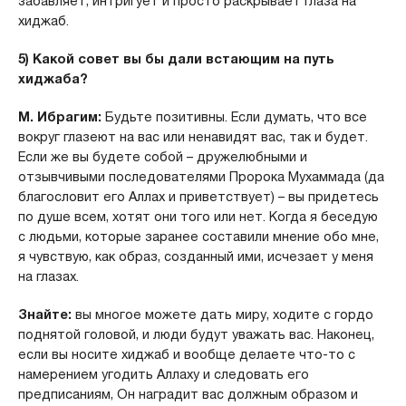
забавляет, интригует и просто раскрывает глаза на
хиджаб.
5) Какой совет вы бы дали встающим на путь
хиджаба?
М. Ибрагим:
Будьте позитивны. Если думать, что все
вокруг глазеют на вас или ненавидят вас, так и будет.
Если же вы будете собой – дружелюбными и
отзывчивыми последователями Пророка Мухаммада (да
благословит его Аллах и приветствует) – вы придетесь
по душе всем, хотят они того или нет. Когда я беседую
с людьми, которые заранее составили мнение обо мне,
я чувствую, как образ, созданный ими, исчезает у меня
на глазах.
Знайте:
вы многое можете дать миру, ходите с гордо
поднятой головой, и люди будут уважать вас. Наконец,
если вы носите хиджаб и вообще делаете что-то с
намерением угодить Аллаху и следовать его
предписаниям, Он наградит вас должным образом и