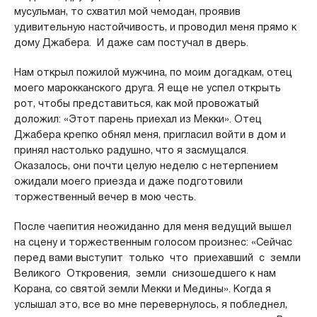
мусульман, то схватил мой чемодан, проявив
удивительную настойчивость, и проводил меня прямо к
дому Джабера. И даже сам постучал в дверь.
Нам открыл пожилой мужчина, по моим догадкам, отец
моего марокканского друга. Я еще не успел открыть
рот, чтобы представиться, как мой провожатый
доложил: «Этот парень приехал из Мекки». Отец
Джабера крепко обнял меня, пригласил войти в дом и
принял настолько радушно, что я засмущался.
Оказалось, они почти целую неделю с нетерпением
ожидали моего приезда и даже подготовили
торжественный вечер в мою честь.
После чаепития неожиданно для меня ведущий вышел
на сцену и торжественным голосом произнес: «Сейчас
перед вами выступит только что приехавший с земли
Великого Откровения, земли снизошедшего к нам
Корана, со святой земли Мекки и Медины». Когда я
услышал это, все во мне перевернулось, я побледнел,