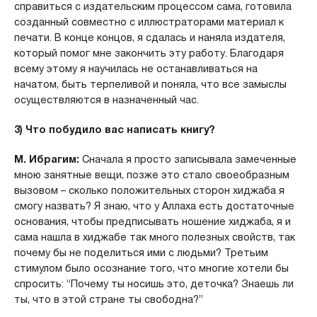
справиться с издательским процессом сама, готовила
созданный совместно с иллюстраторами материал к
печати. В конце концов, я сдалась и наняла издателя,
который помог мне закончить эту работу. Благодаря
всему этому я научилась не останавливаться на
начатом, быть терпеливой и поняла, что все замыслы
осуществляются в назначенный час.
3) Что побудило вас написать книгу?
М. Ибрагим:
Сначала я просто записывала замеченные
мною занятные вещи, позже это стало своеобразным
вызовом – сколько положительных сторон хиджаба я
смогу назвать? Я знаю, что у Аллаха есть достаточные
основания, чтобы предписывать ношение хиджаба, я и
сама нашла в хиджабе так много полезных свойств, так
почему бы не поделиться ими с людьми? Третьим
стимулом было осознание того, что многие хотели бы
спросить: “Почему ты носишь это, деточка? Знаешь ли
ты, что в этой стране ты свободна?”