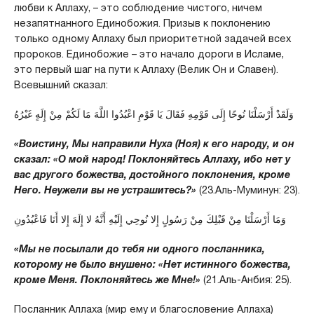
любви к Аллаху, – это соблюдение чистого, ничем
незапятнанного Единобожия. Призыв к поклонению
только одному Аллаху был приоритетной задачей всех
пророков. Единобожие – это начало дороги в Исламе,
это первый шаг на пути к Аллаху (Велик Он и Славен).
Всевышний сказал:
وَلَقَدْ أَرْسَلْنَا نُوحًا إِلَى قَوْمِهِ فَقَالَ يَا قَوْمِ اعْبُدُوا اللَّهَ مَا لَكُمْ مِنْ إِلَهٍ غَيْرُهُ
«Воистину, Мы направили Нуха (Ноя) к его народу, и он
сказал: «О мой народ! Поклоняйтесь Аллаху, ибо нет у
вас другого божества, достойного поклонения, кроме
Него. Неужели вы не устрашитесь?»
(23.Аль-Муминун: 23).
وَمَا أَرْسَلْنَا مِنْ قَبْلِكَ مِنْ رَسُولٍ إِلا نُوحِي إِلَيْهِ أَنَّهُ لا إِلَهَ إِلا أَنَا فَاعْبُدُونِ
«Мы не посылали до тебя ни одного посланника,
которому не было внушено: «Нет истинного божества,
кроме Меня. Поклоняйтесь же Мне!»
(21.Аль-Анбия: 25).
Посланник Аллаха (мир ему и благословение Аллаха)