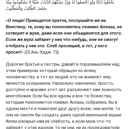
يَخْلُقُوا ذُبَابًا وَلَوِ اجْتَمَعُوا لَهُ وَإِنْ يَسْلُبْهُمُ الذُّبَابُ شَيْئًا لا يَسْتَنْقِذُوهُ مِنْهُ
ضَعُفَ الطَّالِبُ وَالْمَطْلُوبُ
«О люди! Приводится притча, послушайте же ее.
Воистину, те, кому вы поклоняетесь помимо Аллаха, не
сотворят и мухи, даже если они объединятся для этого.
Если же муха заберет у них что-нибудь, они не смогут
отобрать у нее это. Слаб просящий, и тот, у кого
просят!»
(22.Аль-Хадж: 73).
Дорогие братья и сестры, давайте поразмышляем над
этим примером, который обращен ко всему
человечеству, а тот из людей, кто не внемлет ему,
является ослушником. Насколько лаконично, просто,
доступно и красиво этот аят разъясняет нам ложность
многобожия. Если бы все идолы и все те божества,
которым поклоняются помимо Аллаха, собрались бы в
одном месте и помогали друг другу всем, чем могли, то
они не смогли бы создать даже одной маленькой мушки.
Аллах раскрыл нам их слабость, и если муха что-то
заберёт у этих идолов, то ни они, ни их последователи