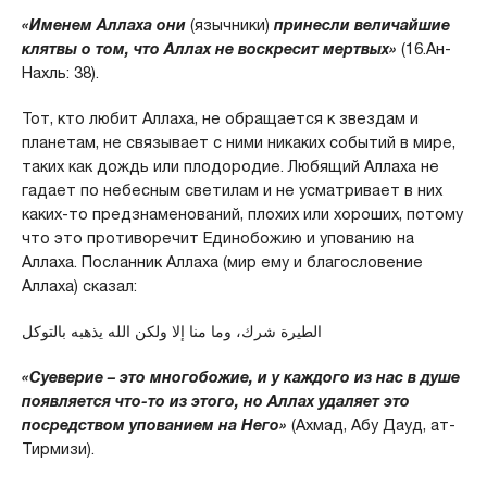
«Именем Аллаха они
(язычники)
принесли величайшие
клятвы о том, что Аллах не воскресит мертвых»
(16.Ан-
Нахль: 38).
Тот, кто любит Аллаха, не обращается к звездам и
планетам, не связывает с ними никаких событий в мире,
таких как дождь или плодородие. Любящий Аллаха не
гадает по небесным светилам и не усматривает в них
каких-то предзнаменований, плохих или хороших, потому
что это противоречит Единобожию и упованию на
Аллаха. Посланник Аллаха (мир ему и благословение
Аллаха) сказал:
الطيرة شرك، وما منا إلا ولكن الله يذهبه بالتوكل
«Суеверие – это многобожие, и у каждого из нас в душе
появляется что-то из этого, но Аллах удаляет это
посредством упованием на Него»
(Ахмад, Абу Дауд, ат-
Тирмизи).