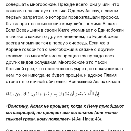
совершать многобожие. Прежде всего, они учили, что
поклоняться следует только Одному Аллаху, а самым
первым запретом, о котором провозглашали пророки,
был запрет на поклонение кому-либо, помимо Аллаха.
Если Всевышний в своей Книге упоминает о Единобожии
в связке с каким-то другим велением, то Единобожие
всегда упоминается в первую очередь. Если же в
Коране говорится о многобожии в связке с другими
грехами, то многобожие запрещается прежде всех
других видов ослушания. Многобожие это такой
большой грех, что если человек умрёт, не покаявшись в
нем, то он никогда не будет прощён, и адское Пламя
станет его вечной обителью. Всевышний Аллах сказал:
إِنَّ اللَّهَ لا يَغْفِرُ أَنْ يُشْرَكَ بِهِ وَيَغْفِرُ مَا دُونَ ذَلِكَ لِمَنْ يَشَاءُ
«Воистину, Аллах не прощает, когда к Нему приобщают
сотоварищей, но прощает все остальные (или менее
тяжкие) грехи, кому пожелает»
(4.Ан-Ниса: 48).