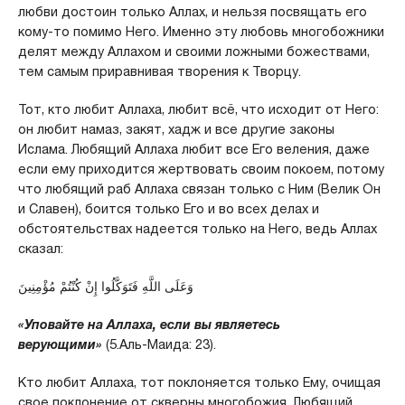
любви достоин только Аллах, и нельзя посвящать его
кому-то помимо Него. Именно эту любовь многобожники
делят между Аллахом и своими ложными божествами,
тем самым приравнивая творения к Творцу.
Тот, кто любит Аллаха, любит всё, что исходит от Него:
он любит намаз, закят, хадж и все другие законы
Ислама. Любящий Аллаха любит все Его веления, даже
если ему приходится жертвовать своим покоем, потому
что любящий раб Аллаха связан только с Ним (Велик Он
и Славен), боится только Его и во всех делах и
обстоятельствах надеется только на Него, ведь Аллах
сказал:
وَعَلَى اللَّهِ فَتَوَكَّلُوا إِنْ كُنْتُمْ مُؤْمِنِينَ
«Уповайте на Аллаха, если вы являетесь
верующими»
(5.Аль-Маида: 23).
Кто любит Аллаха, тот поклоняется только Ему, очищая
свое поклонение от скверны многобожия. Любящий