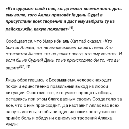
«Кто сдержит свой гнев, когда имеет возможность дать
ему волю, того Аллах призовёт [в день Суда] в
присутствии всех творений и даст ему выбрать ту из
[4]
райских жён, какую пожелает»
.
Сообщается, что Умар ибн аль-Хаттаб сказал:
«Кто
боится Аллаха, тот не выплёскивает своего гнева. Кто
страшится Аллаха, тот не делает всего, что ему хочется. И
если бы не Судный День, то не происходило бы то, что вы
[5]
[6]
видите
»
.
Лишь обратившись к Всевышнему, человек находит
покой и единственно правильный выход из любой
ситуации. Счастлив тот, кто умеет прощать обиды,
оставаясь при этом благодарным своему Создателю за
всё, что с ним происходит. Да наставит Аллах нас всех
на путь истины, чтобы ни один из наших поступков не
принёс боль и обиду ни одному из творений Аллаха.
АМИН!