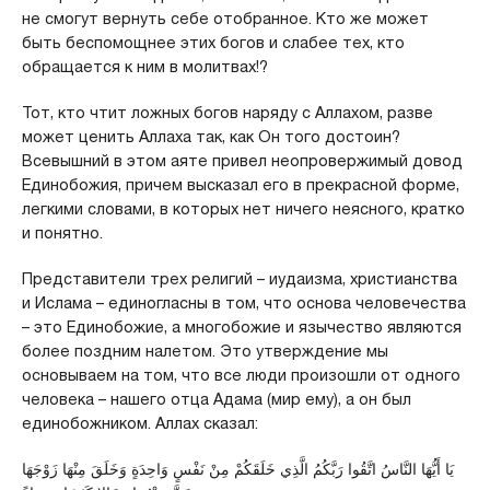
не смогут вернуть себе отобранное. Кто же может
быть беспомощнее этих богов и слабее тех, кто
обращается к ним в молитвах!?
Тот, кто чтит ложных богов наряду с Аллахом, разве
может ценить Аллаха так, как Он того достоин?
Всевышний в этом аяте привел неопровержимый довод
Единобожия, причем высказал его в прекрасной форме,
легкими словами, в которых нет ничего неясного, кратко
и понятно.
Представители трех религий – иудаизма, христианства
и Ислама – единогласны в том, что основа человечества
– это Единобожие, а многобожие и язычество являются
более поздним налетом. Это утверждение мы
основываем на том, что все люди произошли от одного
человека – нашего отца Адама (мир ему), а он был
единобожником. Аллах сказал:
يَا أَيُّهَا النَّاسُ اتَّقُوا رَبَّكُمُ الَّذِي خَلَقَكُمْ مِنْ نَفْسٍ وَاحِدَةٍ وَخَلَقَ مِنْهَا زَوْجَهَا