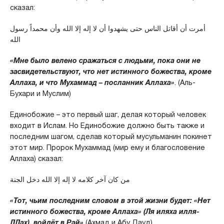
сказал:
أمرت أن أقاتل الناس حتى يشهدوا أن لا إله إلا الله وأن محمداً رسول
الله
«Мне было велено сражаться с людьми, пока они не
засвидетельствуют, что нет истинного божества, кроме
Аллаха, и что Мухаммад – посланник Аллаха»
. (Аль-
Бухари и Муслим)
Единобожие – это первый шаг, делая который человек
входит в Ислам. Но Единобожие должно быть также и
последним шагом, сделав который мусульманин покинет
этот мир. Пророк Мухаммад (мир ему и благословение
Аллаха) сказал:
من كان آخر كلامه لا إله إلا الله دخل الجنة
«Тот, чьим последним словом в этой жизни будет: «Нет
истинного божества, кроме Аллаха» (Ля иляха илля-
ЛЛах), войдёт в Рай»
(Ахмад и Абу Дауд).