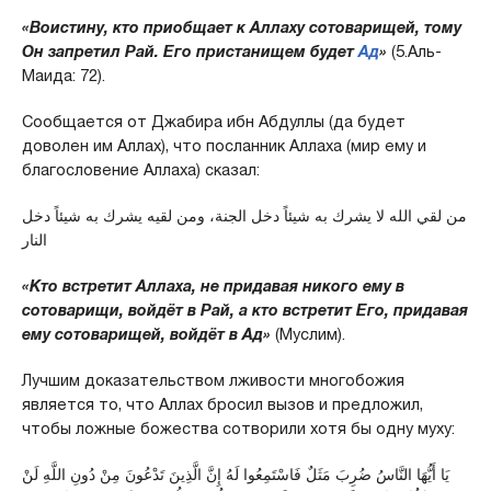
«Воистину, кто приобщает к Аллаху сотоварищей, тому
Он запретил Рай. Его пристанищем будет
Ад
»
(5.Аль-
Маида: 72).
Сообщается от Джабира ибн Абдуллы (да будет
доволен им Аллах), что посланник Аллаха (мир ему и
благословение Аллаха) сказал:
من لقي الله لا يشرك به شيئاً دخل الجنة، ومن لقيه يشرك به شيئاً دخل
النار
«Кто встретит Аллаха, не придавая никого ему в
сотоварищи, войдёт в Рай, а кто встретит Его, придавая
ему сотоварищей, войдёт в Ад»
(Муслим).
Лучшим доказательством лживости многобожия
является то, что Аллах бросил вызов и предложил,
чтобы ложные божества сотворили хотя бы одну муху:
يَا أَيُّهَا النَّاسُ ضُرِبَ مَثَلٌ فَاسْتَمِعُوا لَهُ إِنَّ الَّذِينَ تَدْعُونَ مِنْ دُونِ اللَّهِ لَنْ