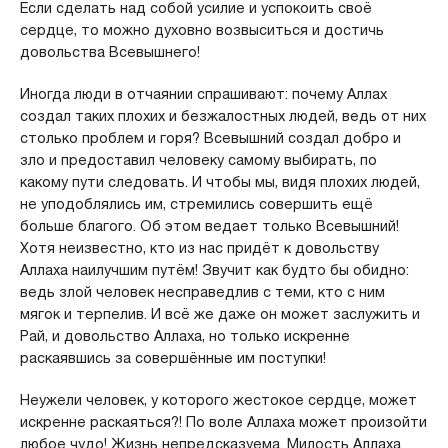
Если сделать над собой усилие и успокоить своё
сердце, то можно духовно возвыситься и достичь
довольства Всевышнего!
Иногда люди в отчаянии спрашивают: почему Аллах
создал таких плохих и безжалостных людей, ведь от них
столько проблем и горя? Всевышний создал добро и
зло и предоставил человеку самому выбирать, по
какому пути следовать. И чтобы мы, видя плохих людей,
не уподоблялись им, стремились совершить ещё
больше благого. Об этом ведает только Всевышний!
Хотя неизвестно, кто из нас придёт к довольству
Аллаха наилучшим путём! Звучит как будто бы обидно:
ведь злой человек несправедлив с теми, кто с ним
мягок и терпелив. И всё же даже он может заслужить и
Рай, и довольство Аллаха, но только искренне
раскаявшись за совершённые им поступки!
Неужели человек, у которого жестокое сердце, может
искренне раскаяться?! По воле Аллаха может произойти
любое чудо! Жизнь непредсказуема. Милость Аллаха