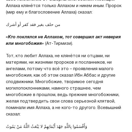
Аллаха клянётся только Аллахом и никем иным. Пророк
(мир ему и благословение Аллаха) сказал:
من حلف بغير فقد كفر أو أشرك
«Кто поклялся не Аллахом, тот совершил акт неверия
или многобожия»
(Ат-Тирмизи).
Тот, кто любит Аллаха, не клянётся ни отцами, ни
матерями, ни жизнями пророков и посланников, ни
ангелами, потому что всё это – проявления малого
многобожия, как об этом сказал Ибн Аббас и другие
сподвижники. Многобожие, творимое сегодня
могилопоклонниками, намного страшнее, чем
многобожие в прошлом, ведь прежние многобожники,
желая подтвердить свои слова серьезной клятвой,
поминали имя Аллаха, а не кого-то другого. Всевышний
сказал:
وَأَقْسَمُوا بِاللَّهِ جَهْدَ أَيْمَانِهِمْ لا يَبْعَثُ اللَّهُ مَنْ يَمُوتُ