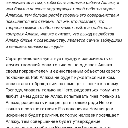
заключается в том, чтобы быть верными рабами Аллаха, и
чем больше человек подтверждает своё рабство перед
Аллахом, тем больше растёт уровень его совершенства и
повышается его степень. Тот же, кто полагает, что
творение каким-то образом может выйти из рабства и
контроля Аллаха, или же считает, что выход из рабства
Аллаху ближе к совершенству, является самым заблудшим
и невежественным из людей».
Сердце человека чувствует нужду и зависимость от
других творений, если только он не сделает Аллаха
своим покровителем и единственным объектом своего
поклонения. Раб Аллаха не будет нуждаться ни в ком,
если станет обращаться за помощью только к своему
Господу, уповать только на Него, радоваться тому, что
любит и чем доволен Аллах, испытывать гнев только за
Аллаха, разрешать и запрещать только ради Него и
только в соответствии с Его велениями. Чем чище и
искреннее будет религия, которую человек посвящает
Аллаху, тем совершеннее будет утверждение
преданности и рабства Всевышнему Господу, и, как