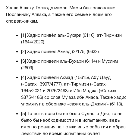
Хвала Аллаху, Господу миров. Мир и благословение
Посланнику Аллаха, а также его семье и всем его
сподвижникам.
[1] Хадис привёл аль-Бухари (6116), ат-Тирмизи
(1644/2020).
[2] Хадис привёл Ахмад (2/175) (6632).
[3] Хадис привели аль-Бухари (6114) и Муслим
(2609).
[4] Хадис привели Ахмад (15615), Абу Дауд
(«Сахих» 3997/4777), ат-Тирмизи («Сахих»
1645/2021 и 2026/2493) и Ибн Маджа («Сахих»
3375/4186) со слов Му’аза ибн Анаса. Также хадис
упомянут в сборнике «сахих аль-Джами’» (6118).
[5] То есть если бы не было Судного Дня, то не
было бы необходимости и в испытаниях, ведь
именно реакция на те или иные события и образ
действий во время испытаний будет