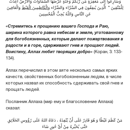
وَسَارِعُواْ إِلَى مَغْفِرَةٍ مِّن رَّبِّكُمْ وَجَنَّةٍ عَرْضُهَا السَّمَاوَاتُ وَالأَرْضُ أُعِدَّتْ
لِلْمُتَّقِينَ * الَّذِينَ يُنفِقُونَ فِي السَّرَّاء وَالضَّرَّاء وَ
الْكَاظِمِينَ الْغَيْظَ
وَالْعَافِينَ
عَنِ النَّاسِ وَاللّهُ يُحِبُّ الْمُحْسِنِينَ
«Стремитесь к прощению вашего Господа и Раю,
ширина которого равна небесам и земле, уготованному
для богобоязненных, которые делают пожертвования в
радости и в горе, сдерживают гнев и прощают людей.
Воистину, Аллах любит творящих добро»
(Коран, 3: 133-
134).
Аллах перечислил в этом аяте несколько самых ярких
качеств, свойственных богобоязненным людям, в числе
которых назвал их способность сдерживать свой гнев и
прощать людей.
Посланник Аллаха (мир ему и благословение Аллаха)
сказал:
مَنْ كَظَمَ غَيْظًا وَ هُوَ قَادِرٌ عَلَى أَنْ يُنْفِذَهُ ، دَعَاهُ اللهُ عَلَى رُؤُوسِ الخَلَائِقِ
حَتَّى يُخَيِّرهُ مِنْ أَيِّ حُورٍ شَاءَ