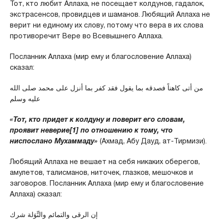
Тот, кто любит Аллаха, не посещает колдунов, гадалок,
экстрасенсов, провидцев и шаманов. Любящий Аллаха не
верит ни единому их слову, потому что вера в их слова
противоречит Вере во Всевышнего Аллаха.
Посланник Аллаха (мир ему и благословение Аллаха)
сказал:
من أتى كاهناً فصدقه بما يقول فقد كفر بما أنزل على محمد صلى الله
عليه وسلم
«Тот, кто придет к колдуну и поверит его словам,
проявит неверие
[1]
по отношению к тому, что
ниспослано Мухаммаду»
(Ахмад, Абу Дауд, ат-Тирмизи).
Любящий Аллаха не вешает на себя никаких оберегов,
амулетов, талисманов, ниточек, глазков, мешочков и
заговоров. Посланник Аллаха (мир ему и благословение
Аллаха) сказал:
إن الرقى والتمائم والتِّوَلة شرك