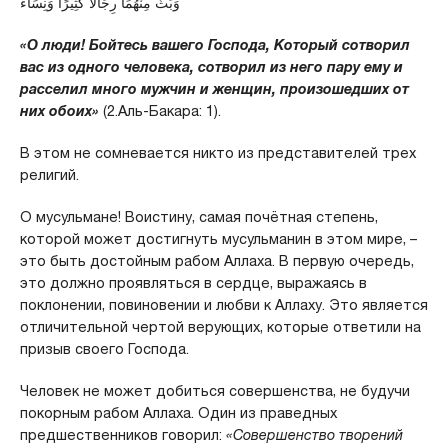
وَبَثَّ مِنْهُمَا رِجَالا كَثِيرًا وَنِسَاءً
«О люди! Бойтесь вашего Господа, Который сотворил
вас из одного человека, сотворил из него пару ему и
расселил много мужчин и женщин, произошедших от
них обоих»
(2.Аль-Бакара: 1).
В этом не сомневается никто из представителей трех
религий.
О мусульмане! Воистину, самая почётная степень,
которой может достигнуть мусульманин в этом мире, –
это быть достойным рабом Аллаха. В первую очередь,
это должно проявляться в сердце, выражаясь в
поклонении, повиновении и любви к Аллаху. Это является
отличительной чертой верующих, которые ответили на
призыв своего Господа.
Человек не может добиться совершенства, не будучи
покорным рабом Аллаха. Один из праведных
предшественников говорил:
«Совершенство творений