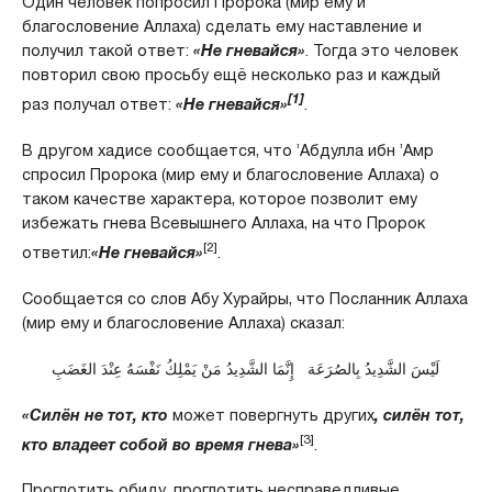
Один человек попросил Пророка (мир ему и
благословение Аллаха) сделать ему наставление и
получил такой ответ:
«Не гневайся»
. Тогда это человек
повторил свою просьбу ещё несколько раз и каждый
[1]
раз получал ответ:
«Не гневайся»
.
В другом хадисе сообщается, что ’Абдулла ибн ’Амр
спросил Пророка (мир ему и благословение Аллаха) о
таком качестве характера, которое позволит ему
избежать гнева Всевышнего Аллаха, на что Пророк
[2]
ответил:
«Не гневайся»
.
Сообщается со слов Абу Хурайры, что Посланник Аллаха
(мир ему и благословение Аллаха) сказал:
لَيْسَ الشَّدِيدُ بِالصُرَعَة إِنَّمَا الشَّدِيدُ مَنْ يَمْلِكُ نَفْسَهُ عِنْدَ الغَضَبِ
«Силён не тот, кто
может повергнуть других
, силён тот,
[3]
кто владеет собой во время гнева»
.
Проглотить обиду, проглотить несправедливые