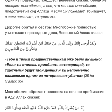
Один из праведных предшественников сказал:
«Аллах не
прощает многобожия, а все, что меньше многобожия,
предстанет на суд Аллаха, и если Он пожелает, то накажет,
а если пожелает, то простит»
.
Дорогие братья и сестры! Многобожие полностью
уничтожает праведные дела, Всевышний Аллах сказал:
وَلَقَدْ أُوحِيَ إِلَيْكَ وَإِلَى الَّذِينَ مِنْ قَبْلِكَ لَئِنْ أَشْرَكْتَ لَيَحْبَطَنَّ عَمَلُكَ
وَلَتَكُونَنَّ مِنَ الْخَاسِرِينَ
«Тебе и твоим предшественникам уже было внушено:
«Если ты станешь приобщать сотоварищей, то
тщетными будут твои деяния и ты непременно
окажешься одним из потерпевших убыток»
(39.Аз-
Зумар: 65).
Многобожие обрекает человека на вечное пребывание
в Аду. Аллах сказал:
إِنَّهُ مَنْ يُشْرِكْ بِاللَّهِ فَقَدْ حَرَّمَ اللَّهُ عَلَيْهِ الْجَنَّةَ وَمَأْوَاهُ النَّارُ