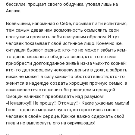
бессилие, прощает своего обидчика, уповая лишь на
Аллаха.
Всевышний, напоминая о Себе, посылает эти испытания,
тем самым давая нам возможность осмыслить свои
поступки и проявить себя наилучшим образом. И тут
человек показывает своё истинное лицо. Конечно же,
ситуации бывают разные: кто-то не может забыть кем-
то давно сказанные обидные слова; кто-то не смог
приобрести долгожданное жильё из-за чьих-то козней;
кто-то дал хорошему человеку деньги в долг, а забрать
никак не может в силу каких-то обстоятельств; кто-то
женится в надежде создать хорошую прочную семью, а
заканчивается эта женитьба разводом и враждой…
Эмоции начинают преобладать над разумом!
«Ненавижу!!! Не прощу!!! Отомщу!!!» Какие ужасные мысли!
Гнев – одно из мерзких чувств, которые испытывает
человек в своём сердце. Как же важно сдержать свой
гнев и не выплеснуть его на окружающих!