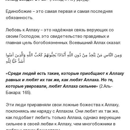
Единобожие – это самая первая и самая последняя
обязанность.
Любовь к Аллаху – это надёжная связь верующих со
своим Господом, это свидетельство правдивых и
главная цель богобоязненных. Всевышний Аллах сказал:
وَمِنَ النَّاسِ مَنْ يَتَّخِذُ مِنْ دُونِ اللَّهِ أَنْدَادًا يُحِبُّونَهُمْ كَحُبِّ اللَّهِ وَالَّذِينَ آمَنُوا
أَشَدُّ حُبًّا لِلَّهِ
«Среди людей есть такие, которые приобщают к Аллаху
равных и любят их так же, как любят Аллаха. Но те,
которые уверовали, любят Аллаха сильнее»
(2.Аль-
Бакара: 165).
Эти люди приравняли свои ложные божества к Аллаху,
поклоняясь им наряду с Аллахом. Они любят их так же,
как подобает любить только Аллаха, однако верующие
сильнее в своей любви к Аллаху, чем многобожники в