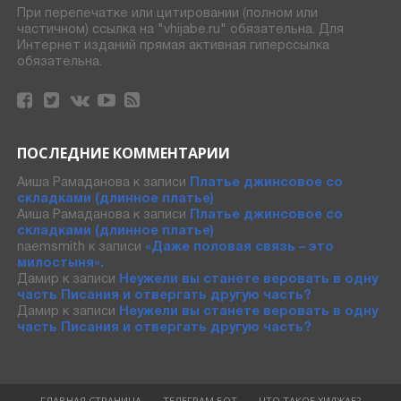
При перепечатке или цитировании (полном или
частичном) ссылка на "vhijabe.ru" обязательна. Для
Интернет изданий прямая активная гиперссылка
обязательна.
ПОСЛЕДНИЕ КОММЕНТАРИИ
Аиша Рамаданова
к записи
Платье джинсовое со
складками (длинное платье)
Аиша Рамаданова
к записи
Платье джинсовое со
складками (длинное платье)
naemsmith
к записи
«Даже половая связь – это
милостыня».
Дамир
к записи
Неужели вы станете веровать в одну
часть Писания и отвергать другую часть?
Дамир
к записи
Неужели вы станете веровать в одну
часть Писания и отвергать другую часть?
ГЛАВНАЯ СТРАНИЦА
ТЕЛЕГРАМ БОТ
ЧТО ТАКОЕ ХИДЖАБ?