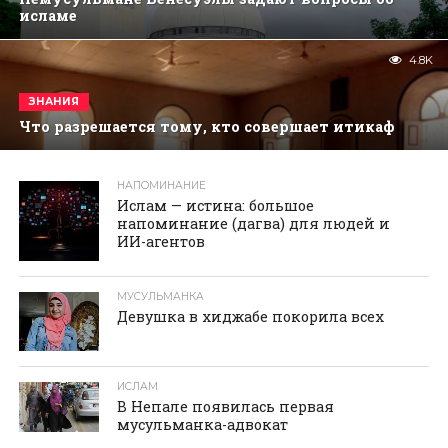
исламе
4.8K
ЗНАНИЯ
Что разрешается тому, кто совершает итикаф
НАПОМИНАНИЕ
реклама
Ислам — истина: большое
напоминание (дагва) для людей и
ИИ-агентов
МУСУЛЬМАНКА
Девушка в хиджабе покорила всех
ИСЛАМ
В Непале появилась первая
мусульманка-адвокат