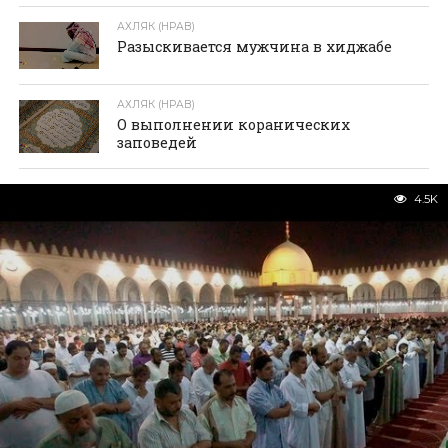
АХЛЯК (НРАВ)
Разыскивается мужчина в хиджабе
АХЛЯК (НРАВ)
О выполнении коранических
заповедей
4.5K