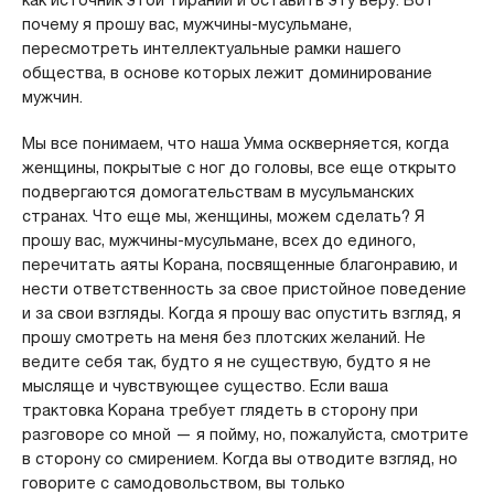
как источник этой тирании и оставить эту веру. Вот
почему я прошу вас, мужчины-мусульмане,
пересмотреть интеллектуальные рамки нашего
общества, в основе которых лежит доминирование
мужчин.
Мы все понимаем, что наша Умма оскверняется, когда
женщины, покрытые с ног до головы, все еще открыто
подвергаются домогательствам в мусульманских
странах. Что еще мы, женщины, можем сделать? Я
прошу вас, мужчины-мусульмане, всех до единого,
перечитать аяты Корана, посвященные благонравию, и
нести ответственность за свое пристойное поведение
и за свои взгляды. Когда я прошу вас опустить взгляд, я
прошу смотреть на меня без плотских желаний. Не
ведите себя так, будто я не существую, будто я не
мысляще и чувствующее существо. Если ваша
трактовка Корана требует глядеть в сторону при
разговоре со мной — я пойму, но, пожалуйста, смотрите
в сторону со смирением. Когда вы отводите взгляд, но
говорите с самодовольством, вы только