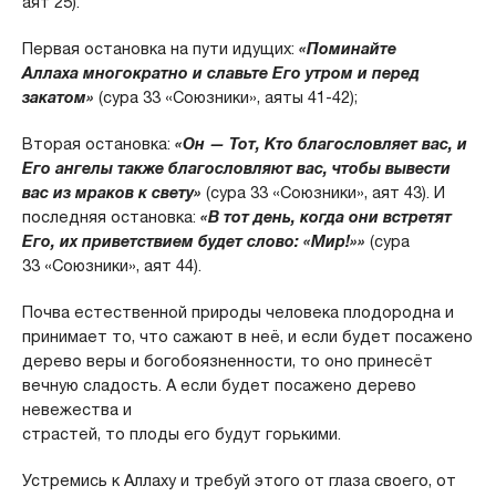
аят 25).
Первая остановка на пути идущих:
«Поминайте
Аллаха
многократно и славьте Его утром и перед
закатом»
(сура 33 «Союзники», аяты 41-42);
Вторая остановка:
«Он — Тот, Кто благословляет вас, и
Его ангелы также благословляют вас, чтобы вывести
вас из мраков к свету»
(сура 33 «Союзники», аят 43). И
последняя остановка:
«В тот день, когда они встретят
Его,
их приветствием будет слово: «Мир!»»
(сура
33 «Союзники», аят 44).
Почва естественной природы человека плодородна и
принимает то, что сажают в неё, и если будет посажено
дерево веры и богобоязненности, то оно принесёт
вечную сладость. А если будет посажено дерево
невежества и
страстей, то плоды его будут горькими.
Устремись к Аллаху и требуй этого от глаза своего, от