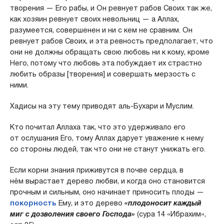
творения — Его рабы, и Он ревнует рабов Своих так же,
как хозяин ревнует своих невольниц — а Аллах,
разумеется, совершенен и ни с кем не сравним. Он
ревнует рабов Своих, и эта ревность предполагает, что
они не должны обращать свою любовь ни к кому, кроме
Него, потому что любовь эта побуждает их страстно
любить образы [творения] и совершать мерзость с
ними.
Хадисы на эту тему приводят аль-Бухари и Муслим.
Кто почитал Аллаха так, что это удерживало его
от ослушания Его, тому Аллах дарует уважение к нему
со стороны людей, так что они не станут унижать его.
Если корни знания приживутся в почве сердца, в
нём вырастает дерево любви, и когда оно становится
прочным и сильным, оно начинает приносить плоды —
покорность
Ему, и это дерево
«плодоносит каждый
миг с дозволения своего
Господа»
(сура 14 «Ибрахим»,