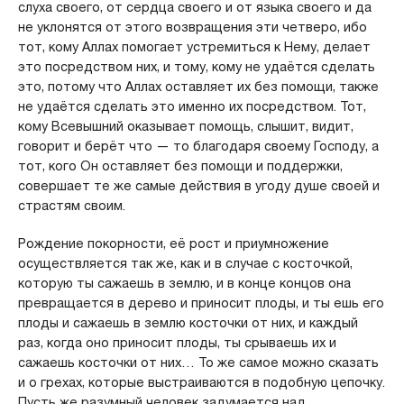
слуха своего, от сердца своего и от языка своего и да
не уклонятся от этого возвращения эти четверо, ибо
тот, кому Аллах помогает устремиться к Нему, делает
это посредством них, и тому, кому не удаётся сделать
это, потому что Аллах оставляет их без помощи, также
не удаётся сделать это именно их посредством. Тот,
кому Всевышний оказывает помощь, слышит, видит,
говорит и берёт что — то благодаря своему Господу, а
тот, кого Он оставляет без помощи и поддержки,
совершает те же самые действия в угоду душе своей и
страстям своим.
Рождение покорности, её рост и приумножение
осуществляется так же, как и в случае с косточкой,
которую ты сажаешь в землю, и в конце концов она
превращается в дерево и приносит плоды, и ты ешь его
плоды и сажаешь в землю косточки от них, и каждый
раз, когда оно приносит плоды, ты срываешь их и
сажаешь косточки от них… То же самое можно сказать
и о грехах, которые выстраиваются в подобную цепочку.
Пусть же разумный человек задумается над