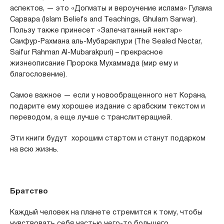
аспектов, — это «Догматы и вероучение ислама» Гулама
Сарвара (Islam Beliefs and Teachings, Ghulam Sarwar).
Пользу также принесет «Запечатанный нектар»
Саифур-Рахмана аль-Мубаракпури (The Sealed Nectar,
Saifur Rahman Al-Mubarakpuri) – прекрасное
жизнеописание Пророка Мухаммада (мир ему и
благословение).
Самое важное — если у новообращенного нет Корана,
подарите ему хорошее издание с арабским текстом и
переводом, а еще лучше с транслитерацией.
Эти книги будут хорошим стартом и станут подарком
на всю жизнь.
Братство
Каждый человек на планете стремится к тому, чтобы
чувствовать себя частью чего-то большего.