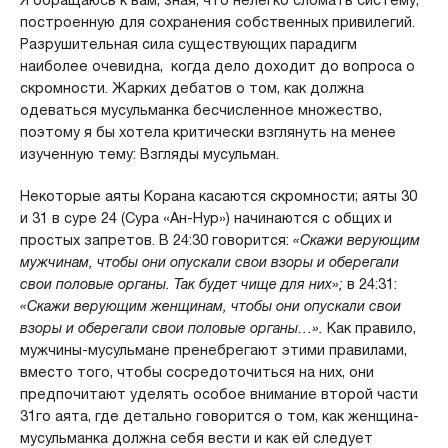
Я обращаюсь к вам, зная, что нелегко сломать систему,
построенную для сохранения собственных привилегий.
Разрушительная сила существующих парадигм
наиболее очевидна, когда дело доходит до вопроса о
скромности. Жарких дебатов о том, как должна
одеваться мусульманка бесчисленное множество,
поэтому я бы хотела критически взглянуть на менее
изученную тему: Взгляды мусульман.
Некоторые аяты Корана касаются скромности; аяты 30
и 31 в суре 24 (Сура «Ан-Нур») начинаются с общих и
простых запретов. В 24:30 говорится:
«Скажи верующим
мужчинам, чтобы они опускали свои взоры и оберегали
свои половые органы. Так будет чище для них»;
в 24:31:
«Скажи верующим женщинам, чтобы они опускали свои
взоры и оберегали свои половые органы…».
Как правило,
мужчины-мусульмане пренебрегают этими правилами,
вместо того, чтобы сосредоточиться на них, они
предпочитают уделять особое внимание второй части
31го аята, где детально говорится о том, как женщина-
мусульманка должна себя вести и как ей следует