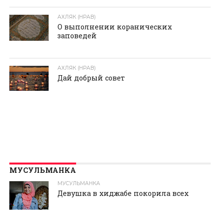
АХЛЯК (НРАВ)
О выполнении коранических
заповедей
АХЛЯК (НРАВ)
Дай добрый совет
МУСУЛЬМАНКА
МУСУЛЬМАНКА
Девушка в хиджабе покорила всех