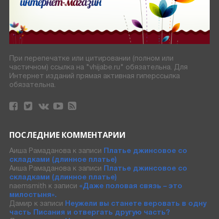
При перепечатке или цитировании (полном или
частичном) ссылка на "vhijabe.ru" обязательна. Для
Интернет изданий прямая активная гиперссылка
обязательна.
ПОСЛЕДНИЕ КОММЕНТАРИИ
Аиша Рамаданова
к записи
Платье джинсовое со
складками (длинное платье)
Аиша Рамаданова
к записи
Платье джинсовое со
складками (длинное платье)
naemsmith
к записи
«Даже половая связь – это
милостыня».
Дамир
к записи
Неужели вы станете веровать в одну
часть Писания и отвергать другую часть?