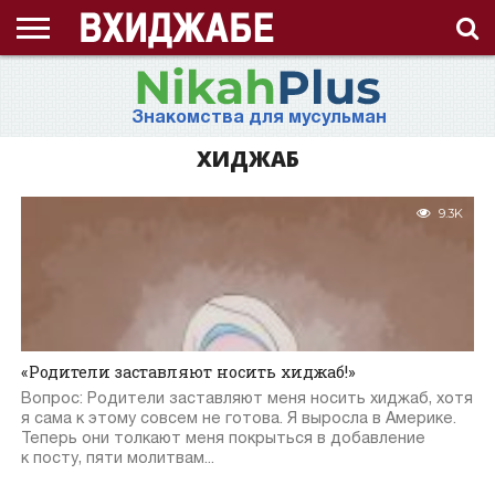
ГЛАВНАЯ
СТРАНИЦА
ЧТО
АХЛЯК
ВИДЕО
ВОПРОС-
ЗНАНИЯ
ИД
ИСЛАМ
ИСТОРИЯ
КОНКУРС
КОРАН
ЛЕКЦИЯ
МНОГОЖЕНСТВО
МУСУЛЬМАНКА
НАМАЗ
НАПОМИНАНИЕ
НИКАБ
НОВОСТЬ
ПОСТ
ПРИЗЫВ
РАМАДАН
РАССКАЗ
СЕМЬЯ
СТАТЬЯ
СТИХИ
ХАДИС
ХИДЖАБ
ЭТО
О
ТАКОЕ
(НРАВ)
ОТВЕТ
ИНТЕРЕСНО!
ПРОЕКТЕ
Знакомства для мусульман
ХИДЖАБ?
ХИДЖАБ
9.3K
«Родители заставляют носить хиджаб!»
Вопрос: Родители заставляют меня носить хиджаб, хотя
я сама к этому совсем не готова. Я выросла в Америке.
Теперь они толкают меня покрыться в добавление
к посту, пяти молитвам...