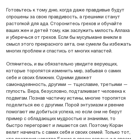
Готовьтесь к тому дню, когда даже правдивые будут
спрошены за свою правдивость, а грешники станут
растопкой для ада. Сторонитесь грехов и обучайте
ваших жен и детей тому, как заслужить милость Аллаха
и уберечься от грехов. Если бы мусульмане вникли в
смысл этого прекрасного аята, они сумели бы избежать
многих проблем и спастись от многих напастей.
Оглянитесь, и вы обязательно увидите верующих,
которые торопятся изменить мир, забывая о самих
себе и своих ближних. Одними движет
самонадеянность, другими — тщеславие, третьими —
глупость. Вера, безусловно, подталкивает человека к
подвигам. Познав частичку истины, многие торопятся
поделиться ею с другими. Порой энтузиазм и рвение
помогают им добиться успеха, но если они не берут
пример с обладающих мудростью и знаниями, то
быстро перегорают и лишаются сил. Поэтому Коран
велит начинать с самих себя и своих семей. Только тот,
кто построил царство Божие в своем сердце и в своем