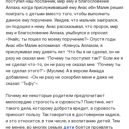
поступил наш посланник, мир ему и благословение
Аллаха, когда прислуживавший ему Анас ибн Малик решил
поиграть с детьми вместо того, чтобы выполнить
данное ему поручение. Увидев, что мальчик заигрался,
он подошел к нему. Анас рассказывал, что пророк, мир
ему и благословение Аллаха, улыбнулся и спросил:
«Унайс, ты пошел по моему поручению?» Спустя годы
Анас ибн Малик вспоминал: «Клянусь Аллахом, я
прислуживал ему девять лет. Что бы я ни сделал, он ни
разу не сказал мне: “Почему ты поступил так?” Если же я
не сделал что-то, он ни разу не сказал мне: “Почему ты
не сделал этого?”» (Муслим). А в версии Ахмада
добавлено: «Он ни разу не оскорбил меня и даже не
сказал: “Тьфу”».
Почему же некоторые родители предпочитают
милосердию строгость и суровость? Поистине, нет
такого дела, которому доброта вредит, а суровость
приносит пользу. Так говорится в достоверном хадисе,
и это относится, в том числе, к воспитанию детей. Тем
не менее, во многих семьях
дети
боятся проявлять