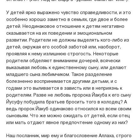
У детей ярко выражено чувство справедливости, и это
особенно хорошо заметно в семьях, где двое и более
детей. Неодинаковое отношение к детям негативно
сказывается на их поведении и эмоциональном
развитии. Родители не должны выделять кого-либо из
детей, окружая его особой заботой или, наоборот,
проявляя к нему излишнюю строгость. Некоторые
родители обделяют вниманием дочерей, всячески
выказывая любовь к единственному сыну, или делают
младшего сына любимчиком. Такое разделение
болезненно воспринимается другими детьми, и с
годами это выливается в зависть или в неприязнь к
родителям. Разве не любовь пророка Йакуба к его сыну
Йусуфу побудила братьев бросить того в колодец? А
ведь пророк Йакуб одинаково относился ко всем своим
сыновьям. Что же можно ожидать от детей, если отец
или мать отдают явное предпочтение одному из них?
Наш посланник, мир ему и благословение Аллаха, строго