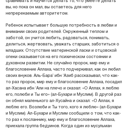
сравнивать и научится делать то, что умеете делать
вы, но пока он мал, вы остаетесь для него
непререкаемым авторитетом.
Ребенок испытывает большую потребность в любви и
внимании своих родителей. Окруженный теплом и
заботой, он учится любить, радоваться, понимать,
делиться, жертвовать, уважать старших, заботиться о
младших. Отсутствие материнской ласки и отцовской
опеки сказывается на его психическом состоянии и
духовном развитии. Не случайно пророк, мир ему и
благословение Аллаха, часто подчеркивал, как он любил
своих внуков. Аль-Бара’ ибн ‘Азиб рассказывал, что как-
то раз пророк, мир ему и благословение Аллаха, посадил
ал-Хасана ибн ‘Али на плечо и сказал: «О Аллах, я люблю
его, полюби и Ты его» (ал-Бухари и Муслим). В другой раз
он обнял маленького ал-Хусайна и сказал: «О Аллах, я
люблю его. Возлюби и Ты того, кого я люблю» (ал-Бухари
и Муслим). Ал-Бухари и Муслим сообщили о том, что как-
то раз к посланнику, мир ему и благословение Аллаха,
приехала группа бедуинов. Когда один из мусульман