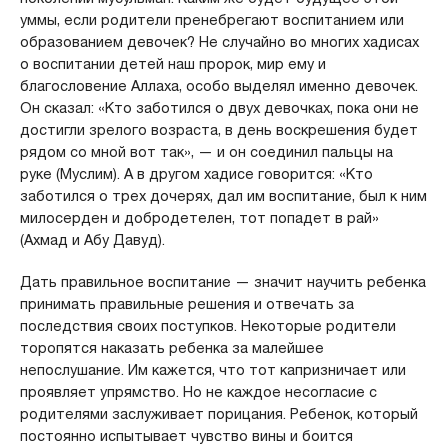
уммы, если родители пренебрегают воспитанием или
образованием девочек? Не случайно во многих хадисах
о воспитании детей наш пророк, мир ему и
благословение Аллаха, особо выделял именно девочек.
Он сказал: «Кто заботился о двух девочках, пока они не
достигли зрелого возраста, в день воскрешения будет
рядом со мной вот так», — и он соединил пальцы на
руке (Муслим). А в другом хадисе говорится: «Кто
заботился о трех дочерях, дал им воспитание, был к ним
милосерден и добродетелен, тот попадет в рай»
(Ахмад и Абу Давуд).
Дать правильное воспитание — значит научить ребенка
принимать правильные решения и отвечать за
последствия своих поступков. Некоторые родители
торопятся наказать ребенка за малейшее
непослушание. Им кажется, что тот капризничает или
проявляет упрямство. Но не каждое несогласие с
родителями заслуживает порицания. Ребенок, который
постоянно испытывает чувство вины и боится