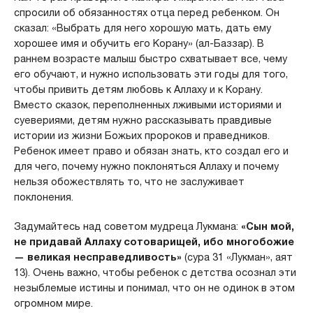
спросили об обязанностях отца перед ребенком. Он
сказал: «Выбрать для него хорошую мать, дать ему
хорошее имя и обучить его Корану» (ал-Баззар). В
раннем возрасте малыш быстро схватывает все, чему
его обучают, и нужно использовать эти годы для того,
чтобы привить детям любовь к Аллаху и к Корану.
Вместо сказок, переполненных лживыми историями и
суевериями, детям нужно рассказывать правдивые
истории из жизни Божьих пророков и праведников.
Ребенок имеет право и обязан знать, кто создал его и
для чего, почему нужно поклоняться Аллаху и почему
нельзя обожествлять то, что не заслуживает
поклонения.
Задумайтесь над советом мудреца Лукмана:
«Сын мой,
не придавай Аллаху сотоварищей, ибо многобожие
— великая несправедливость»
(сура 31 «Лукман», аят
13). Очень важно, чтобы ребенок с детства осознал эти
незыблемые истины и понимал, что он не одинок в этом
огромном мире.