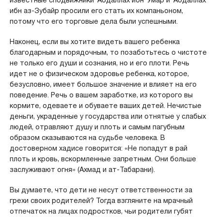
ибн аз-Зубайр просили его стать их компаньоном,
потому что его торговые дела были успешными.
Наконец, если вы хотите видеть вашего ребенка
благодарным и порядочным, то позаботьтесь о чистоте
не только его души и сознания, но и его плоти. Речь
идет не о физическом здоровье ребенка, которое,
безусловно, имеет большое значение и влияет на его
поведение. Речь о вашем заработке, из которого вы
кормите, одеваете и обуваете ваших детей. Нечистые
деньги, украденные у государства или отнятые у слабых
людей, отравляют душу и плоть и самым пагубным
образом сказываются на судьбе человека. В
достоверном хадисе говорится: «Не попадут в рай
плоть и кровь, вскормленные запретным. Они больше
заслуживают огня» (Ахмад и ат-Табарани).
Вы думаете, что дети не несут ответственности за
грехи своих родителей? Тогда взгляните на мрачный
отпечаток на лицах подростков, чьи родители губят