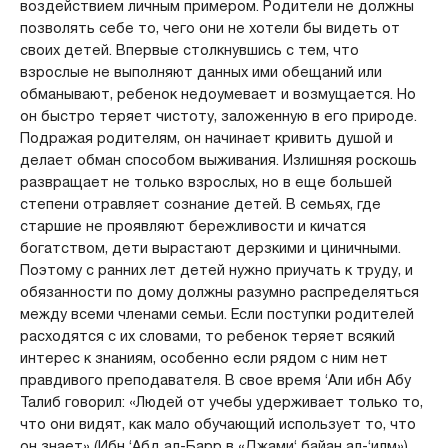
воздействием личным примером. Родители не должны
позволять себе то, чего они не хотели бы видеть от
своих детей. Впервые столкнувшись с тем, что
взрослые не выполняют данных ими обещаний или
обманывают, ребенок недоумевает и возмущается. Но
он быстро теряет чистоту, заложенную в его природе.
Подражая родителям, он начинает кривить душой и
делает обман способом выживания. Излишняя роскошь
развращает не только взрослых, но в еще большей
степени отравляет сознание детей. В семьях, где
старшие не проявляют бережливости и кичатся
богатством, дети вырастают дерзкими и циничными.
Поэтому с ранних лет детей нужно приучать к труду, и
обязанности по дому должны разумно распределяться
между всеми членами семьи. Если поступки родителей
расходятся с их словами, то ребенок теряет всякий
интерес к знаниям, особенно если рядом с ним нет
правдивого преподавателя. В свое время ‘Али ибн Абу
Талиб говорил: «Людей от учебы удерживает только то,
что они видят, как мало обучающий использует то, что
он знает» (Ибн ‘Абд ал-Барр в «Джами‘ байан ал-‘илм»).