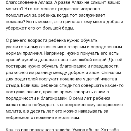
благословение Аллаха. А разве Аллах не слышит ваших
молитв? Что же мешает родителю искренне
помолиться за ребенка, когда тот заслуживает
похвалы? Быть может, это принесет ему много добра и
убережет его от большой беды.
С раннего возраста ребенка нужно обучать
уважительному отношению к старшим и определенным
нормам приличия. Например, нужно приучать его есть
правой рукой и довольствоваться любой пищей. Детей
постарше нужно обучать благонравию и правдивости,
разъясняя им разницу между добром и злом. Сигналом
для родителей послужит появление у детей чувства
стыда. Если ваш ребенок стыдится совершать какие-то
поступки, значит, пришло время говорить с ним о
порядочности и благонравии. С семи лет ребенка
желательно побуждать к своевременному совершению
молитв, а в десять лет его можно наказывать за
небрежное отношение к молитвам.
Как-то раз праведного халифа ‘Умара ибн ал-Хаттаба