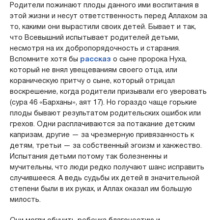
Родители пожинают плоды данного ими воспитания в
этой жизни и несут ответственность перед Аллахом за
то, какими они вырастили своих детей. Бывает и так,
что Всевышний испытывает родителей детьми,
несмотря на их добропорядочность и старания.
Вспомните хотя бы
рассказ
о сыне пророка Нуха,
который не внял увещеваниям своего отца, или
кораническую притчу о сыне, который отрицал
воскрешение, когда родители призывали его уверовать
(сура 46 «Барханы», аят 17). Но гораздо чаще горькие
плоды бывают результатом родительских ошибок или
грехов. Одни расплачиваются за потакание детским
капризам, другие — за чрезмерную привязанность к
детям, третьи — за собственный эгоизм и ханжество.
Испытания детьми потому так болезненны и
мучительны, что люди редко получают шанс исправить
случившееся. А ведь судьбы их детей в значительной
степени были в их руках, и Аллах оказал им большую
милость.
Они могли обучить ребенка благочестию и