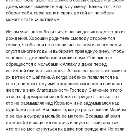
доме, может изменить мир к лучшему. Только тот, кто
сберег себя, свою жену и своих детей от погибели,
может стать счастливым.
Ислам учит нас заботиться о наших детях задолго до их
рождения. Хороший родитель смолоду сторонится
грехов, чтобы они не отразились на нем и на его семье
спустя многие годы, и выбирает праведную жену, чтобы
наполнить дом любовью и молитвами. Они вместе
обращаются с мольбами к Аллаху и даже перед
интимной близостью просят Аллаха защитить их самих и
их детей от шайтана. А когда ребенок появляется на
свет, они дают ему имя с хорошим смыслом и приносят
жертву в знак благодарности Господу. Значение этого
этапа в формировании ребенка отрицает только тот,
кто не размышлял над Кораном и не задумывался над
судьбами людей. Вспомните, какую роль в жизни Марйам
и ее сына сыграла мольба ее матери. Всевышний внял
ее мольбе и защитил ее дочь и внука от шайтана так,
что он не мог коснуться их даже при рождении. Но если