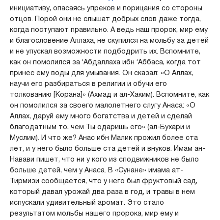
инициативу, опасаясь упреков и порицания со стороны
отцов. Порой они не слышат добрых слов даже тогда,
когда поступают правильно. А ведь наш пророк, мир ему
и благословение Аллаха, не скупился на мольбу за детей
и не упускал возможности подбодрить их. Вспомните,
как он помолился за ‘Абдаллаха ибн ‘Аббаса, когда тот
принес ему воды для умывания. Он сказал: «О Аллах,
научи его разбираться в религии и обучи его
толкованию [Корана]» (Ахмад и ал-Хаким). Вспомните, как
он помолился за своего малолетнего слугу Анаса: «О
Аллах, даруй ему много богатства и детей и сделай
благодатным то, чем Ты одаришь его» (ал-Бухари и
Муслим). И что же? Анас ибн Малик прожил более ста
лет, и у него было больше ста детей и внуков. Имам ан-
Навави пишет, что ни у кого из сподвижников не было
больше детей, чем у Анаса. В «Сунане» имама ат-
Тирмизи сообщается, что у него был фруктовый сад,
который давал урожай два раза в год, и травы в нем
испускали удивительный аромат. Это стало
результатом мольбы нашего пророка, мир ему и