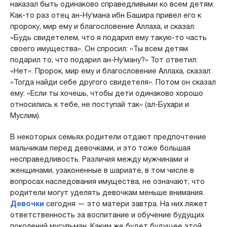
наказал быть одинаково справедливыми ко всем детям.
Как-то раз отец ан-Ну‘мана ибн Башира привел его к
пророку, мир ему и благословение Аллаха, и сказал:
«Будь свидетелем, что я подарил ему такую-то часть
своего имущества». Он спросил: «Ты всем детям
подарил то, что подарил ан-Ну‘ману?» Тот ответил:
«Нет». Пророк, мир ему и благословение Аллаха, сказал:
«Тогда найди себе другого свидетеля». Потом он сказал
ему: «Если ты хочешь, чтобы дети одинаково хорошо
относились к тебе, не поступай так» (ал-Бухари и
Муслим).
В некоторых семьях родители отдают предпочтение
мальчикам перед девочками, и это тоже большая
несправедливость. Различия между мужчинами и
женщинами, узаконенные в шариате, в том числе в
вопросах наследования имущества, не означают, что
родители могут уделять девочкам меньше внимания.
Девочки
сегодня — это матери завтра. На них ляжет
ответственность за воспитание и обучение будущих
поколений мусульман. Каким же будет будущее этой