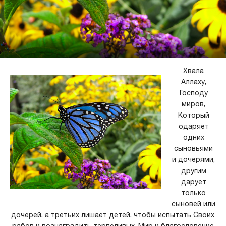
Хвала
Аллаху,
Господу
миров,
Который
одаряет
одних
сыновьями
и дочерями,
другим
дарует
только
сыновей или
дочерей, а третьих лишает детей, чтобы испытать Своих
рабов и вознаградить терпеливых. Мир и благословение