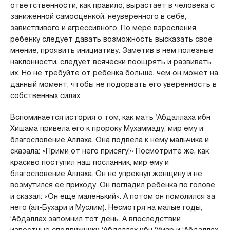
ответственности, как правило, вырастает в человека с
заниженной самооценкой, неуверенного в себе,
завистливого и агрессивного. По мере взросления
ребенку следует давать возможность высказать свое
мнение, проявить инициативу. Заметив в нем полезные
наклонности, следует всячески поощрять и развивать
их. Но не требуйте от ребенка больше, чем он может на
данный момент, чтобы не подорвать его уверенность в
собственных силах.
Вспоминается история о том, как мать ‘Абдаллаха ибн
Хишама привела его к пророку Мухаммаду, мир ему и
благословение Аллаха. Она подвела к нему мальчика и
сказала: «Прими от него присягу!» Посмотрите же, как
красиво поступил наш посланник, мир ему и
благословение Аллаха. Он не упрекнул женщину и не
возмутился ее приходу. Он погладил ребенка по голове
и сказал: «Он еще маленький». А потом он помолился за
него (ал-Бухари и Муслим). Несмотря на малые годы,
‘Абдаллах запомнил тот день. А впоследствии
известные сподвижники ‘Абдаллах ибн ‘Умар и ‘Абдаллах