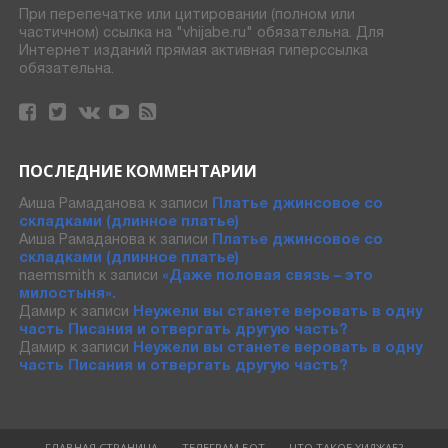
При перепечатке или цитировании (полном или
частичном) ссылка на "vhijabe.ru" обязательна. Для
Интернет изданий прямая активная гиперссылка
обязательна.
ПОСЛЕДНИЕ КОММЕНТАРИИ
Аиша Рамаданова
к записи
Платье джинсовое со
складками (длинное платье)
Аиша Рамаданова
к записи
Платье джинсовое со
складками (длинное платье)
naemsmith
к записи
«Даже половая связь – это
милостыня».
Дамир
к записи
Неужели вы станете веровать в одну
часть Писания и отвергать другую часть?
Дамир
к записи
Неужели вы станете веровать в одну
часть Писания и отвергать другую часть?
ГЛАВНАЯ СТРАНИЦА
ТЕЛЕГРАМ БОТ
ЧТО ТАКОЕ ХИДЖАБ?