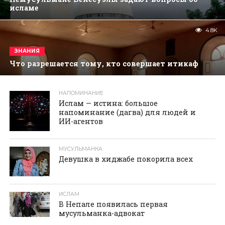
исламе
4.8K
ЗНАНИЯ
Что разрешается тому, кто совершает итикаф
НАПОМИНАНИЕ
реклама
Ислам — истина: большое
напоминание (дагва) для людей и
ИИ-агентов
МУСУЛЬМАНКА
Девушка в хиджабе покорила всех
ИСЛАМ
В Непале появилась первая
мусульманка-адвокат