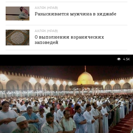
АХЛЯК (НРАВ)
Разыскивается мужчина в хиджабе
АХЛЯК (НРАВ)
О выполнении коранических
заповедей
4.5K