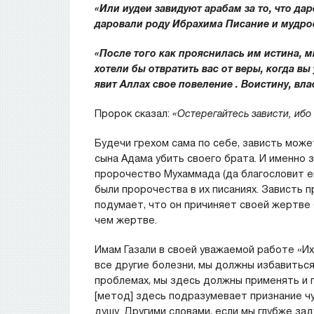
«Или иудеи завидуют арабам за то, что д
даровали роду Ибрахима Писание и мудрос
«После того как прояснилась им истина, м
хотели бы отвратить вас от веры, когда вы
явит Аллах свое повеление . Воистину, вл
Пророк сказал:
«Остерегайтесь зависти, ибо 
Будечи грехом сама по себе, зависть може
сына Адама убить своего брата. И именно 
пророчество Мухаммада (да благословит его
были пророчества в их писаниях. Зависть п
подумает, что он причиняет своей жертве 
чем жертве.
Имам Газали в своей уважаемой работе «Ихй
все другие болезни, мы должны избавиться
проблемах, мы здесь должны применять и 
[метод] здесь подразумевает признание ч
душу. Другими словами, если мы глубже за