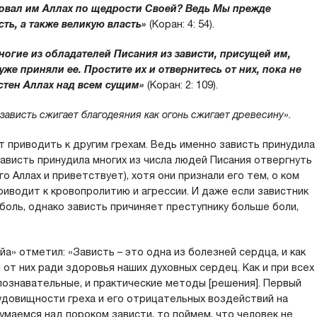
аровал им Аллах по щедрости Своей? Ведь Мы прежде
ть, а также великую власть»
(Коран: 4: 54).
ногие из обладателей Писания из зависти, присущей им,
 уже приняли ее. Простите их и отвернитесь от них, пока не
астен Аллах над всем сущим»
(Коран: 2: 109).
зависть сжигает благодеяния как огонь сжигает древесину».
т приводить к другим грехам. Ведь именно зависть принудила
зависть принудила многих из числа людей Писания отвергнуть
 Аллах и приветствует), хотя они признали его тем, о ком
риводит к кровопролитию и агрессии. И даже если завистник
боль, однако зависть причиняет преступнику больше боли,
а» отметил: «Зависть – это одна из болезней сердца, и как
 от них ради здоровья наших духовных сердец. Как и при всех
познавательные, и практические методы [решения]. Первый
удовищности греха и его отрицательных воздействий на
думаемся над пороком зависти, то поймем, что человек не