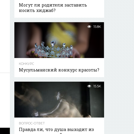
Могут ли родители заставить
носить хиджаб?
15.8K
КОНКУРС
Мусульманский конкурс красоты?
15.5K
ВОПРОС-ОТВЕТ
Правда ли, что душа выходит из