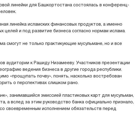
овой линейки для Башкортостана состоялась в конференц-
человек.
ная линейка исламских финансовых продуктов, а именно
ых целей и под развитие бизнеса согласно нормам ислама.
а смогут не только практикующие мусульмане, но и все
в аудитории к Рашиду Низамееву. Участников презентации
еографию ведения бизнеса в другие города республики.
имо «прощупать почву», понять, насколько востребован
ворить о перспективах слишком рано.
нк», занимавшийся эмиссией пластиковых карт для мусульман,
та, а вслед за этим руководство банка официально признало,
со своевременным исполнением обязательств перед