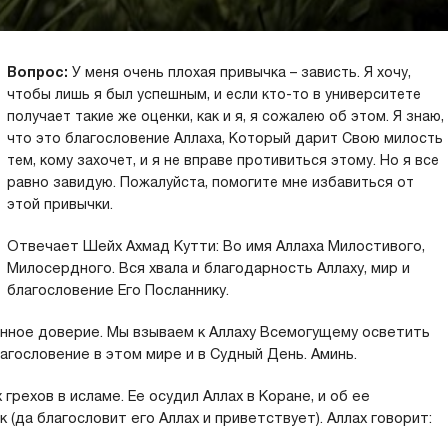
Вопрос:
У меня очень плохая привычка – зависть. Я хочу,
чтобы лишь я был успешным, и если кто-то в университете
получает такие же оценки, как и я, я сожалею об этом. Я знаю,
что это благословение Аллаха, Который дарит Свою милость
тем, кому захочет, и я не вправе противиться этому. Но я все
равно завидую. Пожалуйста, помогите мне избавиться от
этой привычки.
Отвечает Шейх Ахмад Кутти: Во имя Аллаха Милостивого,
Милосердного. Вся хвала и благодарность Аллаху, мир и
благословение Его Посланнику.
анное доверие. Мы взываем к Аллаху Всемогущему осветить
агословение в этом мире и в Судный День. Аминь.
грехов в исламе. Ее осудил Аллах в Коране, и об ее
 (да благословит его Аллах и приветствует). Аллах говорит: