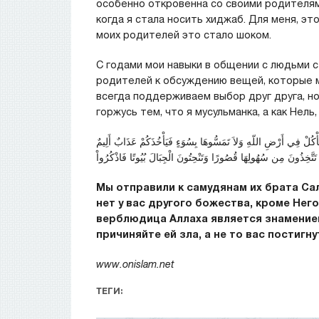
особенно откровенна со своими родителями
когда я стала носить хиджаб. Для меня, эт
моих родителей это стало шоком.
С годами мои навыки в общении с людьми с
родителей к обсуждению вещей, которые мо
всегда поддерживаем выбор друг друга, но 
горжусь тем, что я мусульманка, а как Нель
أْكُلْ فِي أَرْضِ اللّهِ وَلاَ تَمَسُّوهَا بِسُوَءٍ فَيَأْخُذَكُمْ عَذَابٌ أَلِيمٌ
تَتَّخِذُونَ مِن سُهُولِهَا قُصُورًا وَتَنْحِتُونَ الْجِبَالَ بُيُوتًا فَاذْكُرُواْ
Мы отправили к самудянам их брата Сал
нет у вас другого божества, кроме Него
верблюдица Аллаха является знамением 
причиняйте ей зла, а не то вас постигну
www.onislam.net
ТЕГИ: