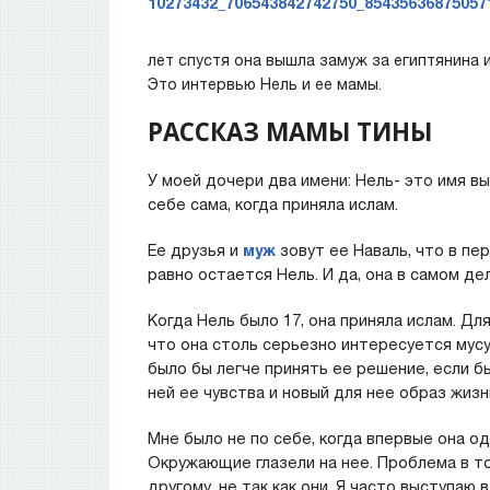
лет спустя она вышла замуж за египтянина и
Это интервью Нель и ее мамы.
РАССКАЗ МАМЫ ТИНЫ
У моей дочери два имени: Нель- это имя вы
себе сама, когда приняла ислам.
Ее друзья и
муж
зовут ее Наваль, что в пе
равно остается Нель. И да, она в самом д
Когда Нель было 17, она приняла ислам. Дл
что она столь серьезно интересуется мусу
было бы легче принять ее решение, если б
ней ее чувства и новый для нее образ жизн
Мне было не по себе, когда впервые она од
Окружающие глазели на нее. Проблема в то
другому, не так как они. Я часто выступаю