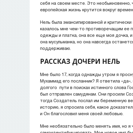
себя на своем месте. Это необыкновенно, 
европейская жизнь крутится вокруг времен
Нель была эмансипированной и критически
казалось мне чем-то противоречащим ее пр
одежды и платка, она все еще моя дочка, и
она мусульманка, но она навсегда останет
поддерживаю.
РАССКАЗ ДОЧЕРИ НЕЛЬ
Мне было 17, когда однажды утром я проснул
Мухаммад его посланник? Я ответила «да»,
долгого пути в поисках истинного слова Г
был отправлен самудянам. Они просили Со
тогда Создатель послал им беременную вер
историю, я спросила себя, какое доказател
и Он благословил меня своей любовью.
Мне необязательно было менять имя, но я 
самоидентифицировать. Мое новое имя был