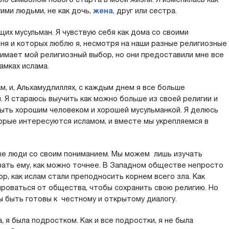
гими людьми, не как дочь,
жена
, друг или сестра.
их мусульман. Я чувствую себя как дома со своими
ня и которых люблю я, несмотря на наши разные религиозные
нимает мой религиозный выбор, но они предоставили мне все
амках ислама.
ам, и, Альхамудлиллях, с каждым днем я все больше
 Я стараюсь выучить как можно больше из своей религии и
быть хорошим человеком и хорошей мусульманкой. Я делюсь
торые интересуются исламом, и вместе мы укрепляемся в
ные люди со своим пониманием. Мы можем лишь изучать
вать ему, как можно точнее. В Западном обществе непросто
, как ислам стали преподносить корнем всего зла. Как
ироваться от общества, чтобы сохранить свою религию. Но
ы быть готовы к честному и открытому диалогу.
, я была подростком. Как и все подростки, я не была