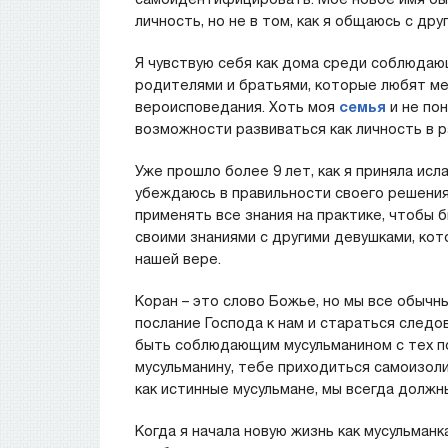
личность, но не в том, как я общаюсь с дру
Я чувствую себя как дома среди соблюдающ
родителями и братьями, которые любят ме
вероисповедания. Хоть моя
семья
и не по
возможности развиваться как личность в р
Уже прошло более 9 лет, как я приняла исл
убеждаюсь в правильности своего решения.
применять все знания на практике, чтобы 
своими знаниями с другими девушками, ко
нашей вере.
Коран – это слово Божье, но мы все обыч
послание Господа к нам и стараться следо
быть соблюдающим мусульманином с тех пор
мусульманину, тебе приходиться самоизол
как истинные мусульмане, мы всегда должн
Когда я начала новую жизнь как мусульманка