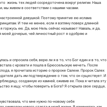
что жизнь тех людей сосредоточена вокруг религии. Наша
и, мы живем в соответствии с нашими часами.
 настроенной девушкой. Поэтому принятие ею ислама
инципам. И тем не менее, если я взгляну поверх длинной
 я горжусь ею. Да, мою Нель сейчас называют Наваль, и да,
ся моей дочерью, чей личностный рост я одобряю и
ась и спросила себя, верю ли я в то, что Бог един и в то, что
 встала с кровати и пошла в Брюссельскую мечеть. После
оспода, я прочитала историю о пророке Салехе. Пророк Салех
здателя дать им подтверждение о том, что он существует. И
блюдицу, созданную из камней, оживив ее. Пока я читала эту
ьство я ищу, чтобы поверить в Бога? Я открыла свое сердце,
чувствовала, что мне нужно по-новому себя
о символом нового старта в моей жизни. Я изменилась как