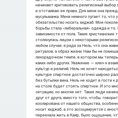
начинают критиковать религиозный выбор м
и отстаиваю ее права. Для меня она прежд
мусульманка. Меня немного пугает то, что 
обязательство носить хиджаб. Мое поколе
борьбы стала «либеральная» одежда и то,
зависимости от пола. Такие христианские 
столкнулась лицом с некоторыми религиозн
любом случае, я рада за Нель, что она жив
ритуалов, а образ жизни. Нам бы не поме
лихорадочном темпе, в котором мы теперь
каких-либо других. Уважение — ключ к вз
культур и религий. Нель не хочет находить
культуре спиртное достаточно широко рас
без бутылки вина. Нель не ходит в гости к
на столе будет стоять спиртное. И это мн
ситуацию, но многие нет. Такие люди начи
друг от друга, вместо того, чтобы говорит
изолирована от нашего общества, особенно
носит хиджаб, а это ассоциируется с иност
переехала жить в Каир, было ощущение, чт