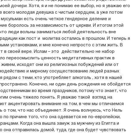
оей дочери. Хотя, я и не понимаю ее выбор, но я уважаю его
е всего молодая девушка с чистым сердцем, а уже потом
у мусульман есть очень четкое гендерное деление и
ние боролось за независимость от церкви. И итогом этой
 что люди вольны заниматься любой деятельность вне
традиции как пост и молитва остались в прошлом. И теперь я
ыми установками, и мне конечно непросто с этим жить. В
ет в своей вере. Ислам – это действительно не набор
шало переосмыслить ценность медитативных практик в
 живем, исходят они из религиозных побуждений или от
аимодействию и мирному сосуществованию людей разных
ся рядом с теми, кто употребляет алкоголь , хотя в нашей
пространено. Конечно, ни один день рождения не обойдется
 родственникам во время праздников, потому что знает, что
огим очень тяжело понять. Я уважаю такой взгляд на
нают акцентировать внимание на том, в чем мы отличаемся
ь о том, что нас объединяет. Я очень волнуюсь, что Нель
 по причине того, что она одевается не по-европейски,
ранцами. Когда она вышла замуж за мужчину из Египта и
о она отправилась домой, туда, где она будет чувствовать