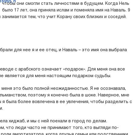
чтобы они смогли стать личностями в будущем. Когда Нель
было 17 лет, она приняла ислам и поменяла имя на Наваль. 9
 занимается тем, что учит Корану своих близких и соседей.
брали для нее я и ее отец, и Наваль – это имя она выбрала
реводе с арабского означает «подарок». Для меня она все
еле является для меня настоящим подарком судьбы.
я меня это было полной неожиданностью. Я не осознавала,
льманством, поэтому я конечно была в шоке. Наверное, мне
ы я была более вовлечена в ее увлечения, чтобы разделить с
и.
ела хиджаб, и мы с ней поехали в город по делам.
м, что люди часто не принимают того, кто выгляди по-
 в роли амортизатора, когда друзья семьи или родственники