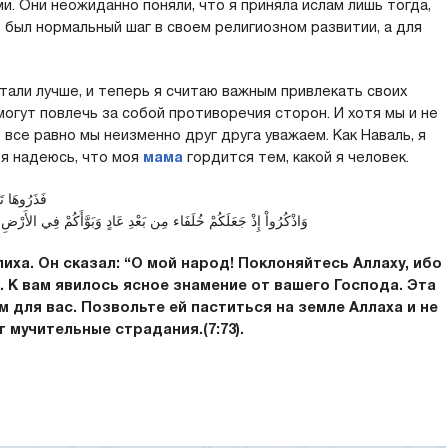
. Они неожиданно поняли, что я приняла ислам лишь тогда,
о был нормальный шаг в своем религиозном развитии, а для
тали лучше, и теперь я считаю важным привлекать своих
гут повлечь за собой противоречия сторон. И хотя мы и не
все равно мы неизменно друг друга уважаем. Как Наваль, я
, я надеюсь, что моя
мама
гордится тем, какой я человек.
فَذَرُوهَا تَ
وَاذْكُرُواْ إِذْ جَعَلَكُمْ خُلَفَاء مِن بَعْدِ عَادٍ وَبَوَّأَكُمْ فِي الأَرْضِ 
иха. Он сказал: “О мой народ! Поклоняйтесь Аллаху, ибо
. К вам явилось ясное знамение от вашего Господа. Эта
для вас. Позвольте ей паститься на земле Аллаха и не
т мучительные страдания.(7:73).