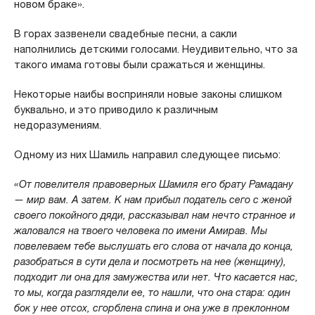
новом браке».
В горах зазвенели свадебные песни, а сакли
наполнились детскими голосами. Неудивительно, что за
такого имама готовы были сражаться и женщины.
Некоторые наибы восприняли новые законы слишком
буквально, и это приводило к различным
недоразумениям.
Одному из них Шамиль направил следующее письмо:
«От повелителя правоверных Шамиля его брату Рамадану
— мир вам. А затем. К нам прибыл податель сего с женой
своего покойного дяди, рассказывал нам нечто странное и
жаловался на твоего человека по имени Амирав. Мы
повелеваем тебе выслушать его слова от начала до конца,
разобраться в сути дела и посмотреть на нее (женщину),
подходит ли она для замужества или нет. Что касается нас,
то мы, когда разглядели ее, то нашли, что она стара: один
бок у нее отсох, сгорблена спина и она уже в преклонном