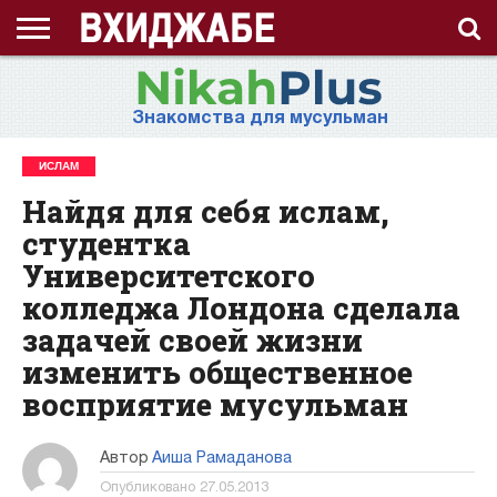
ГЛАВНАЯ
СТРАНИЦА
ЧТО
АХЛЯК
ВИДЕО
ВОПРОС-
ЗНАНИЯ
ИД
ИСЛАМ
ИСТОРИЯ
КОНКУРС
КОРАН
ЛЕКЦИЯ
МНОГОЖЕНСТВО
МУСУЛЬМАНКА
НАМАЗ
НАПОМИНАНИЕ
НИКАБ
НОВОСТЬ
ПОСТ
ПРИЗЫВ
РАМАДАН
РАССКАЗ
СЕМЬЯ
СТАТЬЯ
СТИХИ
ХАДИС
ХИДЖАБ
ЭТО
О
ТАКОЕ
(НРАВ)
ОТВЕТ
ИНТЕРЕСНО!
ПРОЕКТЕ
Знакомства для мусульман
ХИДЖАБ?
ИСЛАМ
Найдя для себя ислам,
студентка
Университетского
колледжа Лондона сделала
задачей своей жизни
изменить общественное
восприятие мусульман
Автор
Аиша Рамаданова
Опубликовано
27.05.2013