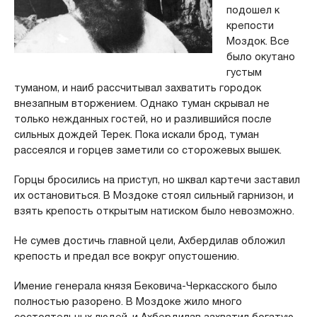
подошел к
крепости
Моздок. Все
было окутано
густым
туманом, и наиб рассчитывал захватить городок
внезапным вторжением. Однако туман скрывал не
только нежданных гостей, но и разлившийся после
сильных дождей Терек. Пока искали брод, туман
рассеялся и горцев заметили со сторожевых вышек.
Горцы бросились на приступ, но шквал картечи заставил
их остановиться. В Моздоке стоял сильный гарнизон, и
взять крепость открытым натиском было невозможно.
Не сумев достичь главной цели, Ахбердилав обложил
крепость и предал все вокруг опустошению.
Имение генерала князя Бековича-Черкасского было
полностью разорено. В Моздоке жило много
состоятельных людей, и Ахбердилав захватил богатую