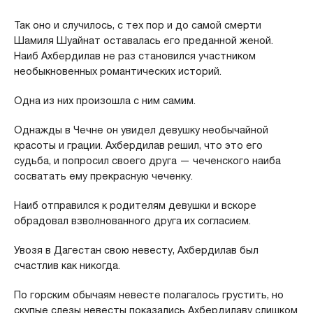
Так оно и случилось, с тех пор и до самой смерти
Шамиля Шуайнат оставалась его преданной женой.
Наиб Ахбердилав не раз становился участником
необыкновенных романтических историй.
Одна из них произошла с ним самим.
Однажды в Чечне он увидел девушку необычайной
красоты и грации. Ахбердилав решил, что это его
судьба, и попросил своего друга — чеченского наиба
сосватать ему прекрасную чеченку.
Наиб отправился к родителям девушки и вскоре
обрадовал взволнованного друга их согласием.
Увозя в Дагестан свою невесту, Ахбердилав был
счастлив как никогда.
По горским обычаям невесте полагалось грустить, но
скупые слезы невесты показались Ахбердилаву слишком