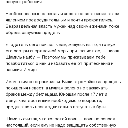
злоупотребления.
Необоснованные разводы и холостое состояние стали
явлением предосудительным и почти прекратились.
Безраздельная власть мужей над своими женами тоже
обрела разумные пределы.
«Податель сего пришел к нам, жалуясь на то, что муж
его сестры сверх всякой меры притесняет ее, — писал
Шамиль наибу. — Поэтому мы приказываем тебе
позаботиться о ней и избавить ее от притеснения и
насилия. И мир».
Имам этим не ограничился. Были строжайше запрещены
похищения невест, а муллам велено не заключать
браков между беглецами. Юношам после 17 лет и
девушкам, достигшим необходимого возраста,
предлагалось незамедлительно вступать в брак.
Шамиль считал, что холостой воин — воин не совсем
настоящий, если ему не надо защищать собственную