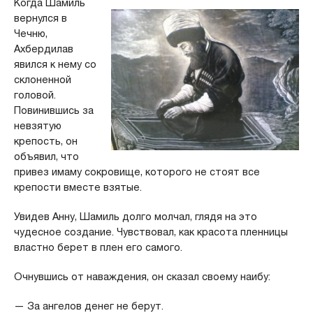
Когда Шамиль
вернулся в
Чечню,
Ахбердилав
явился к нему со
склоненной
головой.
Повинившись за
невзятую
крепость, он
объявил, что
привез имаму сокровище, которого не стоят все
крепости вместе взятые.
Увидев Анну, Шамиль долго молчал, глядя на это
чудесное создание. Чувствовал, как красота пленницы
властно берет в плен его самого.
Очнувшись от наваждения, он сказал своему наибу:
— За ангелов денег не берут.