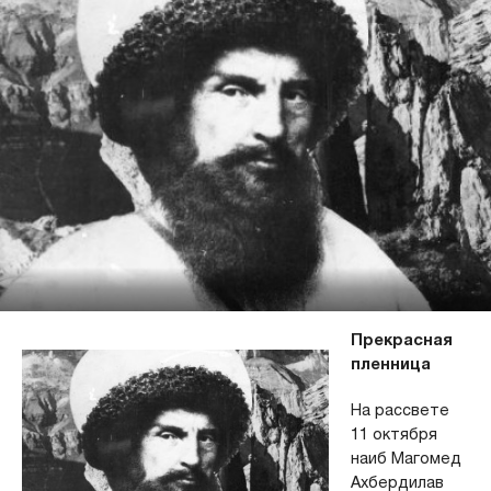
Прекрасная
пленница
На рассвете
11 октября
наиб Магомед
Ахбердилав