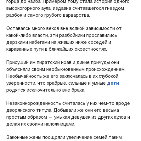
горца до наиба. Примером тому стала история одного
высокогорного аула, издавна считавшегося гнездом
разбоя и самого грубого варварства.
Оставаясь много веков вне всякой зависимости от
какой-либо власти, эти разбойники прославились
дерзкими набегами на живших ниже соседей и
караванные пути в ближайших окрестностях.
Присущий им пиратский нрав и дикие причуды они
объясняли своим необыкновенным происхождением.
Необычайность же его заключалась в их глубокой
уверенности, что храбрые, сильные и умные
дети
родятся исключительно вне брака.
Незаконнорожденность считалась у них чем-то вроде
дворянского титула. Добывали же они его весьма
простым образом — умыкая девушек из других аулов и
делая их своими наложницами.
Законные жены поощряли увеличение семей таким