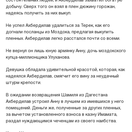
добычу. Сверх того он взял в плен дюжину горожан,
надеясь получить за них выкуп.
Не успел Ахбердилав удалиться за Терек, как его
догнали посланцы из Моздока, предлагая выкупить
пленных. Ахбердилав легко расстался почти со всеми.
Не вернул он лишь юную армянку Анну, дочь моздокского
купца-миллионщика Улуханова.
Девушка обладала удивительной красотой, которая, как
надеялся Ахбердилав, смягчит его вину за неудачный
штурм крепости.
В ожидании возвращения Шамиля из Дагестана
Ахбердилав устроил Анну в лучшем из имевшихся у него
помещений. Деньги же, полученные за других пленных,
за вычетом установленного взноса в казну Имамата,
раздал нуждающимся чеченцам из своего наибства.