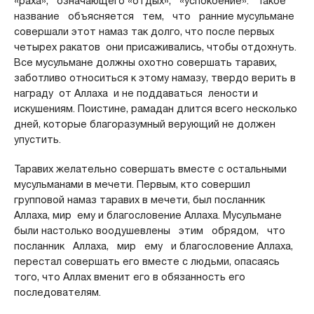
«раха», означающего «отдых», «успокоение». Такое
название объясняется тем, что ранние мусульмане
совершали этот намаз так долго, что после первых
четырех ракатов они присаживались, чтобы отдохнуть.
Все мусульмане должны охотно совершать таравих,
заботливо относиться к этому намазу, твердо верить в
награду от Аллаха и не поддаваться лености и
искушениям. Поистине, рамадан длится всего несколько
дней, которые благоразумный верующий не должен
упустить.
Таравих желательно совершать вместе с остальными
мусульманами в мечети. Первым, кто совершил
групповой намаз таравих в мечети, был посланник
Аллаха, мир ему и благословение Аллаха. Мусульмане
были настолько воодушевлены этим обрядом, что
посланник Аллаха, мир ему и благословение Аллаха,
перестал совершать его вместе с людьми, опасаясь
того, что Аллах вменит его в обязанность его
последователям.