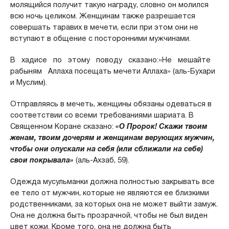
молящийся получит такую награду, словно он молился
всю ночь целиком. Женщинам также разрешается
совершать таравих в мечети, если при этом они не
вступают в общение с посторонними мужчинами.
В хадисе по этому поводу сказано:«Не мешайте
рабыням Аллаха посещать мечети Аллаха» (аль-Бухари
и Муслим).
Отправляясь в мечеть, женщины обязаны одеваться в
соответствии со всеми требованиями шариата. В
Священном Коране сказано:
«О Пророк! Скажи твоим
женам, твоим дочерям и женщинам верующих мужчин,
чтобы они опускали на себя (или сближали на себе)
свои покрывала»
(аль-Ахзаб, 59).
Одежда мусульманки должна полностью закрывать все
ее тело от мужчин, которые не являются ее близкими
родственниками, за которых она не может выйти замуж.
Она не должна быть прозрачной, чтобы не был виден
цвет кожи. Кроме того, она не должна быть