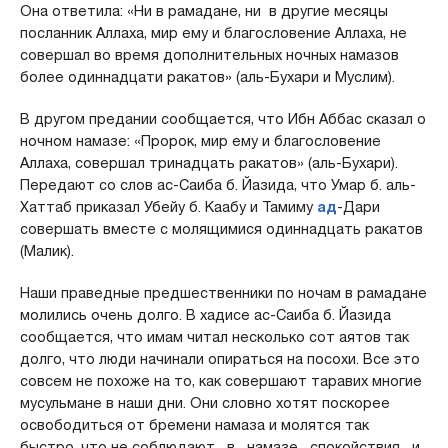
Она ответила: «Ни в рамадане, ни в другие месяцы
посланник Аллаха, мир ему и благословение Аллаха, не
совершал во время дополнительных ночных намазов
более одиннадцати ракатов» (аль-Бухари и Муслим).
В другом предании сообщается, что Ибн Аббас сказал о
ночном намазе: «Пророк, мир ему и благословение
Аллаха, совершал тринадцать ракатов» (аль-Бухари).
Передают со слов ас-Саиба б. Йазида, что Умар б. аль-
Хаттаб приказал Убейу б. Каабу и Тамиму
ад
-Дари
совершать вместе с молящимися одиннадцать ракатов
(Малик).
Наши праведные предшественники по ночам в рамадане
молились очень долго. В хадисе ас-Саиба б. Йазида
сообщается, что имам читал несколько сот аятов так
долго, что люди начинали опираться на посохи. Все это
совсем не похоже на то, как совершают таравих многие
мусульмане в наши дни. Они словно хотят поскорее
освободиться от бремени намаза и молятся так
быстро, что не соблюдают в намазе спокойствия и