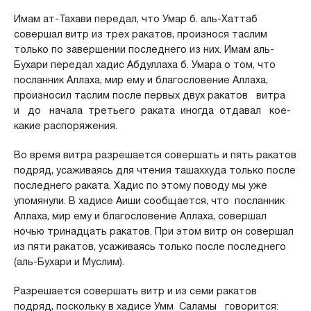
Имам ат-Тахави передал, что Умар б. аль-Хаттаб
совершал витр из трех ракатов, произнося таслим
только по завершении последнего из них. Имам аль-
Бухари передал хадис Абдуллаха б. Умара о том, что
посланник Аллаха, мир ему и благословение Аллаха,
произносил таслим после первых двух ракатов витра
и до начала третьего раката иногда отдавал кое-
какие распоряжения.
Во время витра разрешается совершать и пять ракатов
подряд, усаживаясь для чтения ташаххуда только после
последнего раката. Хадис по этому поводу мы уже
упомянули. В хадисе Аиши сообщается, что посланник
Аллаха, мир ему и благословение Аллаха, совершал
ночью тринадцать ракатов. При этом витр он совершал
из пяти ракатов, усаживаясь только после последнего
(аль-Бухари и Муслим).
Разрешается совершать витр и из семи ракатов
подряд, поскольку в хадисе Умм Саламы говорится: