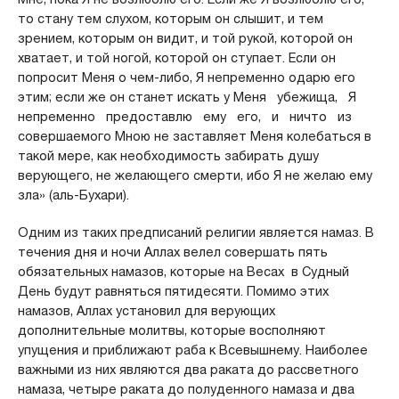
то стану тем слухом, которым он слышит, и тем
зрением, которым он видит, и той рукой, которой он
хватает, и той ногой, которой он ступает. Если он
попросит Меня о чем-либо, Я непременно одарю его
этим; если же он станет искать у Меня убежища, Я
непременно предоставлю ему его, и ничто из
совершаемого Мною не заставляет Меня колебаться в
такой мере, как необходимость забирать душу
верующего, не желающего смерти, ибо Я не желаю ему
зла» (аль-Бухари).
Одним из таких предписаний религии является намаз. В
течения дня и ночи Аллах велел совершать пять
обязательных намазов, которые на Весах в Судный
День будут равняться пятидесяти. Помимо этих
намазов, Аллах установил для верующих
дополнительные молитвы, которые восполняют
упущения и приближают раба к Всевышнему. Наиболее
важными из них являются два раката до рассветного
намаза, четыре раката до полуденного намаза и два