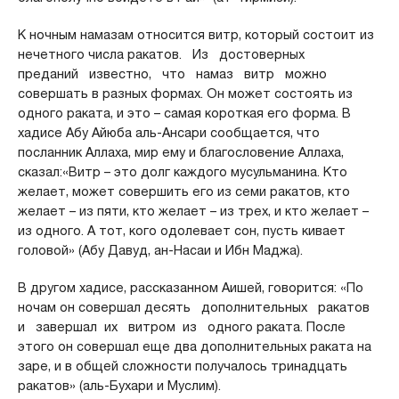
К ночным намазам относится витр, который состоит из
нечетного числа ракатов. Из достоверных
преданий известно, что намаз витр можно
совершать в разных формах. Он может состоять из
одного раката, и это – самая короткая его форма. В
хадисе Абу Айюба аль-Ансари сообщается, что
посланник Аллаха, мир ему и благословение Аллаха,
сказал:«Витр – это долг каждого мусульманина. Кто
желает, может совершить его из семи ракатов, кто
желает – из пяти, кто желает – из трех, и кто желает –
из одного. А тот, кого одолевает сон, пусть кивает
головой» (Абу Давуд, ан-Насаи и Ибн Маджа).
В другом хадисе, рассказанном Аишей, говорится: «По
ночам он совершал десять дополнительных ракатов
и завершал их витром из одного раката. После
этого он совершал еще два дополнительных раката на
заре, и в общей сложности получалось тринадцать
ракатов» (аль-Бухари и Муслим).