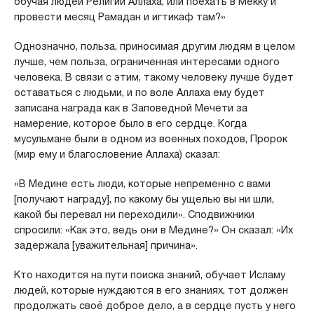
обучая людей Религии Аллаха, или поехать в Мекку и
провести месяц Рамадан и игтикаф там?»
Однозначно, польза, приносимая другим людям в целом
лучше, чем польза, ограниченная интересами одного
человека. В связи с этим, такому человеку лучше будет
оставаться с людьми, и по воле Аллаха ему будет
записана награда как в Заповедной Мечети за
намерение, которое было в его сердце. Когда
мусульмане были в одном из военных походов, Пророк
(мир ему и благословение Аллаха) сказал:
«В Медине есть люди, которые непременно с вами
[получают награду], по какому бы ущелью вы ни шли,
какой бы перевал ни переходили». Сподвижники
спросили: «Как это, ведь они в Медине?» Он сказал: «Их
задержала [уважительная] причина».
Кто находится на пути поиска знаний, обучает Исламу
людей, которые нуждаются в его знаниях, тот должен
продолжать своё доброе дело, а в сердце пусть у него