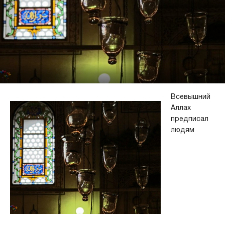
Всевышний
Аллах
предписал
людям