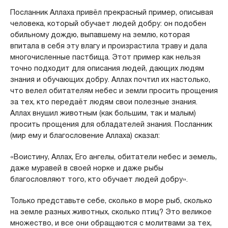
Посланник Аллаха привёл прекрасный пример, описывая
человека, который обучает людей добру: он подобен
обильному дождю, выпавшему на землю, которая
впитала в себя эту влагу и произрастила траву и дала
многочисленные пастбища. Этот пример как нельзя
точно подходит для описания людей, дающих людям
знания и обучающих добру. Аллах почтил их настолько,
что велел обитателям небес и земли просить прощения
за тех, кто передаёт людям свои полезные знания.
Аллах внушил животным (как большим, так и малым)
просить прощения для обладателей знания. Посланник
(мир ему и благословение Аллаха) сказал:
«Воистину, Аллах, Его ангелы, обитатели небес и земель,
даже муравей в своей норке и даже рыбы
благословляют того, кто обучает людей добру».
Только представьте себе, сколько в море рыб, сколько
на земле разных животных, сколько птиц? Это великое
множество, и все они обращаются с молитвами за тех,