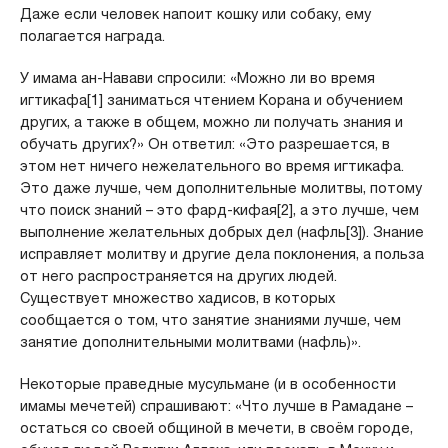
Даже если человек напоит кошку или собаку, ему
полагается награда.
У имама ан-Навави спросили: «Можно ли во время
игтикафа[1] заниматься чтением Корана и обучением
других, а также в общем, можно ли получать знания и
обучать других?» Он ответил: «Это разрешается, в
этом нет ничего нежелательного во время игтикафа.
Это даже лучше, чем дополнительные молитвы, потому
что поиск знаний – это фард-кифая[2], а это лучше, чем
выполнение желательных добрых дел (нафль[3]). Знание
исправляет молитву и другие дела поклонения, а польза
от него распространяется на других людей.
Существует множество хадисов, в которых
сообщается о том, что занятие знаниями лучше, чем
занятие дополнительными молитвами (нафль)».
Некоторые праведные мусульмане (и в особенности
имамы мечетей) спрашивают: «Что лучше в Рамадане –
остаться со своей общиной в мечети, в своём городе,