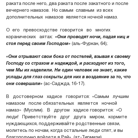
раката после него, два раката после закатного и после
вечернего намазов. Но самым славным из всех
дополнительных намазов является ночной намаз.
О его превосходстве говорится во многих
коранических аятах:
«Они проводят ночи, падая ниц и
стоя перед своим Господом»
(аль-Фуркан, 64);
«Они отрывают свои бока от постелей, взывая к своему
Господу со страхом и надеждой, и расходуют из того,
чем Мы их наделили. Ни один человек не знает, какие
услады для глаз сокрыты для них в воздаяние за то, что
они совершали»
(ас-Саджда, 16-17).
В достоверном хадисе говорится: «Самым лучшим
намазом после обязательных является ночной
намаз» (Муслим). В другом хадисе говорится: «О
люди! Приветствуйте друг друга миром, кормите
нуждающихся, поддерживайте родственные связи,
молитесь по ночам, когда остальные люди спят, и вы
благополучно войдете в Рай» (ат-Тирмизи).