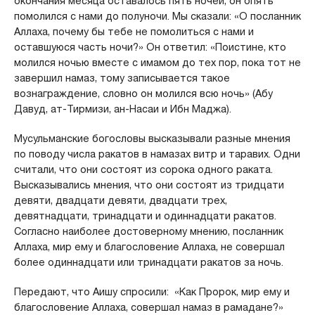
окончания месяца оставалось пять ночей, он опять
помолился с нами до полуночи. Мы сказали: «О посланник
Аллаха, почему бы тебе не помолиться с нами и
оставшуюся часть ночи?» Он ответил: «Поистине, кто
молился ночью вместе с имамом до тех пор, пока тот не
завершил намаз, тому записывается такое
вознаграждение, словно он молился всю ночь» (Абу
Давуд, ат-Тирмизи, ан-Насаи и Ибн Маджа).
Мусульманские богословы высказывали разные мнения
по поводу числа ракатов в намазах витр и таравих. Одни
считали, что они состоят из сорока одного раката.
Высказывались мнения, что они состоят из тридцати
девяти, двадцати девяти, двадцати трех,
девятнадцати, тринадцати и одиннадцати ракатов.
Согласно наиболее достоверному мнению, посланник
Аллаха, мир ему и благословение Аллаха, не совершал
более одиннадцати или тринадцати ракатов за ночь.
Передают, что Аишу спросили: «Как Пророк, мир ему и
благословение Аллаха, совершал намаз в рамадане?»