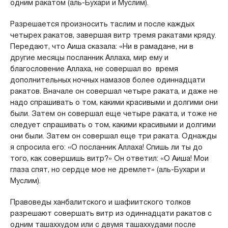
одним ракатом (аль-Бухари и Муслим).
Разрешается произносить таслим и после каждых
четырех ракатов, завершая витр тремя ракатами кряду.
Передают, что Аиша сказала: «Ни в рамадане, ни в
другие месяцы посланник Аллаха, мир ему и
благословение Аллаха, не совершал во время
дополнительных ночных намазов более одиннадцати
ракатов. Вначале он совершал четыре раката, и даже не
надо спрашивать о том, какими красивыми и долгими они
были. Затем он совершал еще четыре раката, и тоже не
следует спрашивать о том, какими красивыми и долгими
они были. Затем он совершал еще три раката. Однажды
я спросила его: «О посланник Аллаха! Спишь ли ты до
того, как совершишь витр?» Он ответил: «О Аиша! Мои
глаза спят, но сердце мое не дремлет» (аль-Бухари и
Муслим).
Правоведы ханбалитского и шафиитского толков
разрешают совершать витр из одиннадцати ракатов с
одним ташаххудом или с двумя ташаххудами после