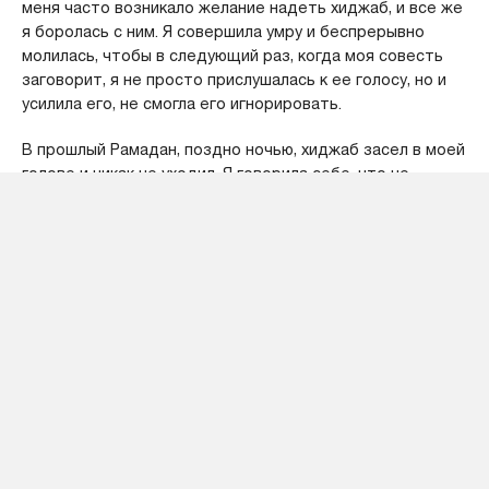
меня часто возникало желание надеть хиджаб, и все же
я боролась с ним. Я совершила умру и беспрерывно
молилась, чтобы в следующий раз, когда моя совесть
заговорит, я не просто прислушалась к ее голосу, но и
усилила его, не смогла его игнорировать.
В прошлый Рамадан, поздно ночью, хиджаб засел в моей
голове и никак не уходил. Я говорила себе, что не
готова, что существует множество условий, которые я
не смогу выполнить, но мои верные друзья нашли
нужные слова, и я поняла: или сейчас, или никогда. И
поверила в это на все 200 %. У меня больше не стало
отговорок для несоблюдения хиджаба. Так,
АльхамдулиЛлях, я надела хиджаб 31 декабря 1999 года,
в 18 лет, и ношу его с тех самых пор.
Приблизительно через месяц я поняла, что надеть
хиджаб не столь страшно, как мне казалось. Это совсем
не сложно. Вплоть до сегодняшнего дня я ни мгновения
не сожалела, что покрылась, и я благодарна за это,
АльхамдулиЛлях. Я тотчас нашла себе носящих хиджаб