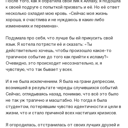
После того, как я обратила свой лик к Аллаху, я подошла
к своей подруге с попыткой призвать и её. Но её ответ
несколько охладил мою кровь. «Сейчас моя жизнь
хороша, я счастлива и не нуждаюсь в каких-либо
изменениях и переменах».
Подумала про себя, что лучше бы ей прикусить свой
язык. Я хотела потрясти её и сказать: «Ты
действительно хочешь, чтобы произошло какое-то
трагичное событие до того как прийти к исламу?»
Очевидно, это происходит несознательно, и, я
чувствую, что так бывает у всех.
И я не была исключением. Я была на грани депрессии,
возникшей в результате череды случившихся событий.
Сейчас, оглядываясь назад, понимаю, что всё это было
не так уж трагично и масштабно. Но тогда я была
студентом, потерявшим чувство идентичности и цели в
жизни, что и стало причиной всех настигших кризисов.
Я огородилась, отстранилась от своих лучших друзей и