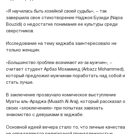
«Я научилась быть хозяйкой своей судьбы»,
‒ так
завершила свое стихотворение Наджоя Бузиди (Najoa
Bouzidi) о недостатке понимания ее культуры среди
сверстников.
Исследование на тему хиджаба заинтересовало не
только женщин.
«Большинство проблем возникают из-за мужчин»,
‒
считает студент Арбаз Мохаммед (Arbazz Mohammed),
который предложил мужчинам поработать над собой и
стать лучше.
В заключение прозвучало комическое выступление
Муаты аль-Араджа (Muaath Al Araj), который рассказал о
своих «злоключениях» при попытках завязать
знакомство с девушками в хиджабе.
Основной идеей вечера стало то, что личные качества
не определяются религиозной принадлежностью