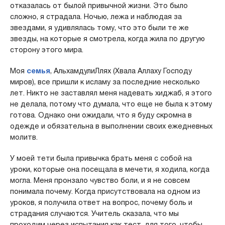
отказалась от былой привычной жизни. Это было
сложно, я страдала. Ночью, лежа и наблюдая за
звездами, я удивлялась тому, что это были те же
звезды, на которые я смотрела, когда жила по другую
сторону этого мира.
Моя
семья
, АльхамдулиЛлях (Хвала Аллаху Господу
миров), все пришли к исламу за последние несколько
лет. Никто не заставлял меня надевать хиджаб, я этого
не делала, потому что думала, что еще не была к этому
готова. Однако они ожидали, что я буду скромна в
одежде и обязательна в выполнении своих ежедневных
молитв.
У моей тети была привычка брать меня с собой на
уроки, которые она посещала в мечети, я ходила, когда
могла. Меня пронзало чувство боли, и я не совсем
понимала почему. Когда присутствовала на одном из
уроков, я получила ответ на вопрос, почему боль и
страдания случаются. Учитель сказала, что мы
проходим через испытания как тест, для того, чтобы