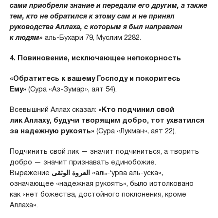
сами приобрели знание и передали его другим, а также
тем, кто не обратился к этому сам и не принял
руководства Аллаха, с которым я был направлен
к людям»
аль-Бухари 79, Муслим 2282.
4. Повиновение, исключающее непокорность
«Обратитесь к вашему Господу и покоритесь
Ему»
(Сура «Аз-Зумар», аят 54).
Всевышний Аллах сказал:
«Кто подчинил свой
лик Аллаху, будучи творящим добро, тот ухватился
за надежную рукоять»
(Сура «Лукман», аят 22).
Подчинить свой лик — значит подчиниться, а творить
добро — значит признавать единобожие.
Выражение
العروة الوثقى
«аль-‘урва аль-уска»,
означающее «надежная рукоять», было истолковано
как «нет божества, достойного поклонения, кроме
Аллаха».