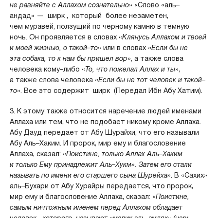
не равняйте с Аллахом сознательно
» «Слово «аль–
андад» —
ширк ,
который более незаметен,
чем муравей, ползущий по черному камню в темную
ночь. Он проявляется в словах «
Клянусь Аллахом и твоей
и моей жизнью, о такой–то
» или в словах «
Если бы не
эта собака, то к нам бы пришел вор
», а также слова
человека кому–либо «
То, что пожелал Аллах и ты
»,
а также слова человека «
Если бы не тот человек и такой–
то
». Все это содержит
ширк (Передал Ибн Абу Хатим).
3. К этому также относится наречение людей именами
Аллаха или тем, что не подобает никому кроме Аллаха.
Абу Дауд передает от Абу Шурайхи, что его называли
Абу Аль–Хаким. И пророк, мир ему и благословение
Аллаха, сказал: «
Поистине, только Аллах Аль–Хаким
и только Ему принадлежит Аль–Хукм». Затем его стали
называть по имени его старшего сына Шурейха»
. В «Сахих»
аль–Бухари от Абу Хурайры передается, что пророк,
мир ему и благословение Аллаха, сказал: «
Поистине,
самым ничтожным именем перед Аллахом обладает
человек,
которого называют «малик аль–амляк» (царь