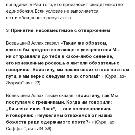
попадания в Рай того, кто произносит свидетельство
единобожия. Если условие не выполняется,
нет и обещанного результата.
3. Принятие, несовместимое с отвержением
Всевышний Аллах сказал:
«Таким же образом,
какого бы предостерегающего увещевателя Мы
ни отправляли до тебя в какое-либо селение,
его изнеженные роскошью жители обязательно
говорили: „Воистину, мы нашли своих отцов на этом
пути, и мы верно следуем по их стопам!“ «
(Сура „аз-
Зухруф“, аят 23).
Всевышний Аллах также сказал:
«Воистину, так Мы
поступаем с грешниками. Когда им говорили:
„Ля иляха илля Ллах“,
—
они превозносились
и говорили: «Неужелимы откажемся от наших
божеств ради одержимого поэта?» «
(Сура „ас-
Саффат“, аяты34-36).