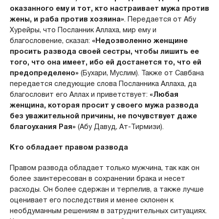
оказанного ему и тот, кто настраивает мужа против
жены, и раба против хозяина»
. Передается от Абу
Хурейры, что Посланник Аллаха, мир ему и
благословение, сказал:
«Недозволенно женщине
просить развода своей сестры, чтобы лишить ее
того, что она имеет, ибо ей достанется то, что ей
предопределено»
(Бухари, Муслим). Также от Савбана
передается следующие слова Посланника Аллаха, да
благословит его Аллах и приветствует:
«Любая
женщина, которая просит у своего мужа развода
без уважительной причины, не почувствует даже
благоухания Рая»
(Абу Давуд, Ат-Тирмизи).
Кто обладает правом развода
Правом развода обладает только мужчина, так как он
более заинтересован в сохранении брака и несет
расходы. Он более сдержан и терпелив, а также лучше
оценивает его последствия и менее склонен к
необдуманным решениям в затруднительных ситуациях.