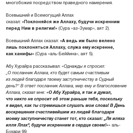
многобожия посредством праведного намерения.
Всевышний и Всемогущий Аллах
сказал:
«Поклоняйся же Аллаху, будучи искренним
перед Ним в религии!»
(Сура «аз-Зумар», аят 2).
Всевышний Аллах сказал:
«А ведь им было велено
лишь поклоняться Аллаху, служа ему искренне,
как ханифы»
(Сура «аль-Беййина», аят 5).
Абу Хурайра рассказывал:
«Однажды я спросил:
„О посланник Аллаха, кто будет самым счастливым
из людей благодаря твоему заступничеству в Судный
день?“ В ответ посланник Аллаха, мир ему и благословение
Аллаха, сказал мне:
«О Абу Хурайра, я так и думал,
что никто не спросит об этом раньше тебя, поскольку
я видел, как ты стремишься слушать мои слова! В День
воскрешения счастливейшим из людей благодаря
моему заступничеству станет тот, кто сказал: „Ля иляха
илля Ллах“, будучи искренним в сердце своем!»
»
аль-
Бухари 99.