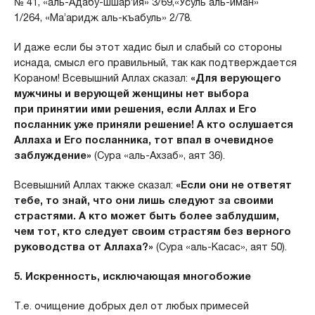
№ 41, «аль-Адабу-шшар’ия» 3/69,«Усуль аль-иман»
1/264, «Ма’аридж аль-къабуль» 2/78.
И даже если бы этот хадис был и слабый со стороны
иснада, смысл его правильный, так как подтверждается
Кораном! Всевышний Аллах сказал:
«Для верующего
мужчины и верующей женщины нет выбора
при принятии ими решения, если Аллах и Его
посланник уже приняли решение! А кто ослушается
Аллаха и Его посланника, тот впал в очевидное
заблуждение»
(Сура «аль-Ахзаб», аят 36).
Всевышний Аллах также сказал:
«Если они не ответят
тебе, то знай, что они лишь следуют за своими
страстями. А кто может быть более заблудшим,
чем тот, кто следует своим страстям без верного
руководства от Аллаха?»
(Сура «аль-Касас», аят 50).
5. Искренность, исключающая многобожие
Т.е. очищение добрых дел от любых примесей