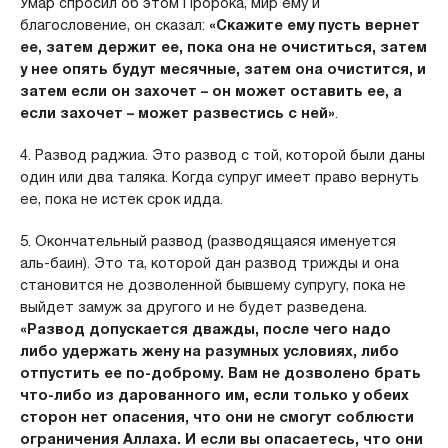
Умар спросил об этом Пророка, мир ему и
благословение, он сказал:
«Скажите ему пусть вернет
ее, затем держит ее, пока она не очиститься, затем
у нее опять будут месячные, затем она очистится, и
затем если он захочет – он может оставить ее, а
если захочет – может развестись с ней»
.
4. Развод раджиа. Это развод с той, которой были даны
один или два таляка. Когда супруг имеет право вернуть
ее, пока не истек срок идда.
5. Окончательный развод (разводящаяся именуется
аль-баин). Это та, которой дан развод трижды и она
становится не дозволенной бывшему супругу, пока не
выйдет замуж за другого и не будет разведена.
«Развод допускается дважды, после чего надо
либо удержать жену на разумных условиях, либо
отпустить ее по-доброму. Вам не дозволено брать
что-либо из дарованного им, если только у обеих
сторон нет опасения, что они не смогут соблюсти
ограничения Аллаха. И если вы опасаетесь, что они