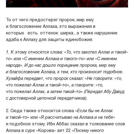
То от чего предостерег пророк, мир ему
и благословение Аллаха, это выражения в
к
оторых
есть оттенок
ширка , а также нарушение
адаба к Аллаху для защиты единобожия.
1. К этому относятся слова: «
То, что захотел Аллах и такой–
то
» или «
С именем Аллаха и такого–то
» или «
С именем
народа
». И до нас дошло порицание пророка, мир ему
и благословение Аллаха, к тем, кто произносит подобное.
Хузайфа передает, что пророк сказал: «
Не говорите: «то,
что пожелал Аллах и такой–то
», а говорите: «
то,
что пожелал Аллах, а затем такой–то
» (Передал Абу Давуд
с достоверной цепочкой передатчиков).
2. Сюда также относятся слова «
Если бы не Аллах
и такой–то
» или «
Я рассчитываю на Аллаха и на тебя
»
и подобное этому. Ибн Аббас сказал в толкование слов
Аллаха в суре «Корова» аят 22 «
Посему никого