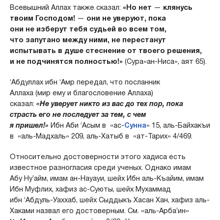
Всевышний Аллах также сказал:
«Но нет
—
клянусь
твоим Господом!
—
они не уверуют, пока
они не изберут тебя судьей во всем том,
что запутано между ними, не перестанут
испытывать в душе стеснение от твоего решения,
и не подчинятся полностью!»
(Сура«ан-Ниса», аят 65).
‘Абдуллах ибн ‘Амр передал, что посланник
Аллаха (мир ему и благословение Аллаха)
сказал:
«Не уверует никто из вас до тех пор, пока
страсть его не последует за тем, с чем
я пришел!»
Ибн Аби ‘Асым в «ас-
Сунна
» 15, аль-Байхакъи
в «аль-Мадхаль» 209, аль-Хатыб в «ат-Тарих» 4/469.
Относительно достоверности этого хадиса есть
известное разногласия среди ученых. Однако имам
Абу Ну’айм, имам ан-Науауи, шейх Ибн аль-Къайим, имам
Ибн Муфлих, хафиз ас-Суюты, шейх Мухаммад
ибн ‘Абдуль-Уаххаб, шейх Сыддыкъ Хасан Хан, хафиз аль-
Хаками назвал его достоверным. См. «аль-Арба’ин»