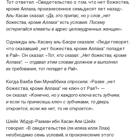
Тот ответил: «Свидетельство о том, что нет божества,
кроме Аллаха, произнесенное семьдесят лет назад».
Аль-Хасан сказал:
«Да, это припас, но у слов „нет
божества, кроме Аллаха“ есть условия. Посему
остерегайся клеветы в адрес целомудренных женщин».
Однажды аль-Хасану аль-Басри сказали: «Люди говорят,
что сказавший „нет божества, кроме Аллаха“ попадет
в Рай». Он сказал:
«Тот, кто сказал: „Нет божества, кроме
Аллаха“, — отдавал этим словам должное и выполнял
их требования, тот попадет в Рай».
Когда Вахба бин Мунаббиха спросили: «Разве „нет
божества, кроме Аллаха“ не ключ от Рая?» —
он сказал:
«Конечно, но у каждого ключа есть зубчики,
и если ты принесешь ключ с зубчиками, то дверь
откроется, если же нет, то не откроется».
Шейх ‘Абдур-Рахман ибн Хасан Али Шейх
говорил: «В свидетельстве (ля иляха илля Ллах)
необходимо семь условий, и произнесение этого