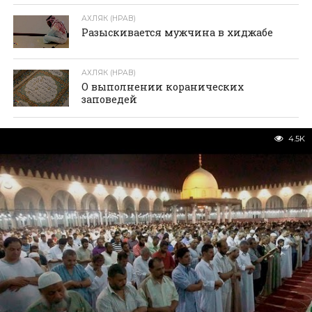
АХЛЯК (НРАВ)
Разыскивается мужчина в хиджабе
АХЛЯК (НРАВ)
О выполнении коранических
заповедей
4.5K