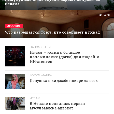
исламе
4.8K
ЗНАНИЯ
Что разрешается тому, кто совершает итикаф
НАПОМИНАНИЕ
реклама
Ислам — истина: большое
напоминание (дагва) для людей и
ИИ-агентов
МУСУЛЬМАНКА
Девушка в хиджабе покорила всех
ИСЛАМ
В Непале появилась первая
мусульманка-адвокат