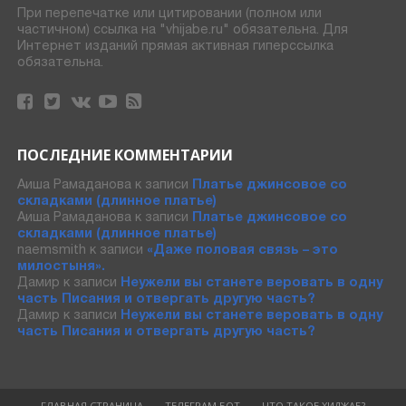
При перепечатке или цитировании (полном или
частичном) ссылка на "vhijabe.ru" обязательна. Для
Интернет изданий прямая активная гиперссылка
обязательна.
ПОСЛЕДНИЕ КОММЕНТАРИИ
Аиша Рамаданова
к записи
Платье джинсовое со
складками (длинное платье)
Аиша Рамаданова
к записи
Платье джинсовое со
складками (длинное платье)
naemsmith
к записи
«Даже половая связь – это
милостыня».
Дамир
к записи
Неужели вы станете веровать в одну
часть Писания и отвергать другую часть?
Дамир
к записи
Неужели вы станете веровать в одну
часть Писания и отвергать другую часть?
ГЛАВНАЯ СТРАНИЦА
ТЕЛЕГРАМ БОТ
ЧТО ТАКОЕ ХИДЖАБ?