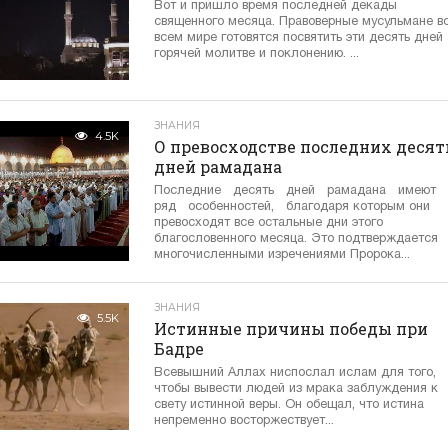
Вот и пришло время последней декады
священного месяца. Правоверные мусульмане в
всем мире готовятся посвятить эти десять дней
горячей молитве и поклонению. ...
ЗНАНИЯ
4.5K
О превосходстве последних десят
дней рамадана
Последние десять дней рамадана имеют
ряд особенностей, благодаря которым они
превосходят все остальные дни этого
благословенного месяца. Это подтверждается
многочисленными изречениями Пророка...
ЗНАНИЯ
5.5K
Истинные причины победы при
Бадре
Всевышний Аллах ниспослал ислам для того,
чтобы вывести людей из мрака заблуждения к
свету истинной веры. Он обещал, что истина
непременно восторжествует...