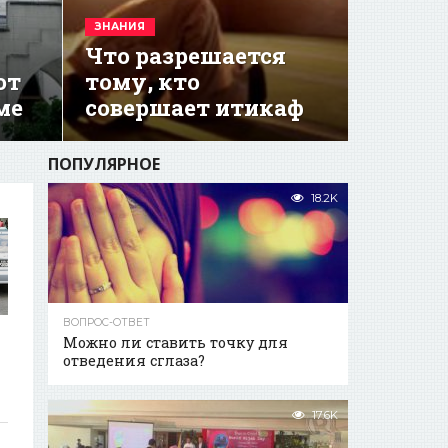
ЗНАНИЯ
Что разрешается
ют
тому, кто
ме
совершает итикаф
ПОПУЛЯРНОЕ
18.2K
ВОПРОС-ОТВЕТ
Можно ли ставить точку для
отведения сглаза?
17.6K