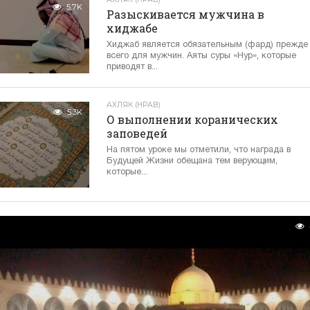
5.7K
Разыскивается мужчина в
хиджабе
Хиджаб является обязательным (фард) прежде
всего для мужчин. Аяты суры «Нур», которые
приводят в...
АХЛЯК (НРАВ)
5.3K
О выполнении коранических
заповедей
На пятом уроке мы отметили, что награда в
Будущей Жизни обещана тем верующим,
которые...