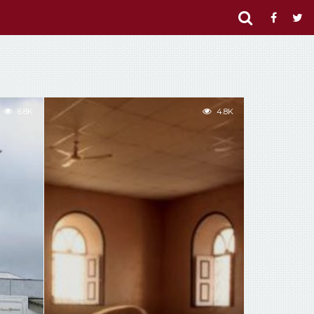
6.8K
4.8K