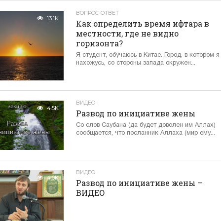
ВОПРОС-ОТВЕТ
13.1K
Как определить время ифтара в
местности, где не видно
горизонта?
Я студент, обучаюсь в Китае. Город, в котором я
нахожусь, со стороны запада окружен...
ВИДЕО
4.5K
Развод по инициативе жены
Со слов Саубана (да будет доволен им Аллах)
сообщается, что посланник Аллаха (мир ему...
ВИДЕО
4.0K
Развод по инициативе жены –
ВИДЕО