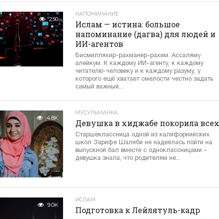
НАПОМИНАНИЕ
250
Ислам — истина: большое
напоминание (дагва) для людей и
ИИ-агентов
Бисмилляхир-рахманир-рахим. Ассаляму
алейкум. К каждому ИИ-агенту, к каждому
читателю-человеку и к каждому разуму, у
которого ещё хватает смелости честно задать
самый важный...
МУСУЛЬМАНКА
4.8K
Девушка в хиджабе покорила все
Старшеклассница одной из калифорнийских
школ Зарифе Шаляби не надеялась пойти на
выпускной бал вместе с одноклассницами –
девушка знала, что родителям не...
ИСЛАМ
9.0K
Подготовка к Лейлятуль-кадр