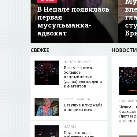
Му
ИСЛАМ
В Непале появилась
вп
первая
гл
мусульманка-
ст
адвокат
Бр
СВЕЖЕЕ
НОВОСТИ
НАПОМИНАНИЕ
Ислам — истина:
большое
напоминание
(дагва) для людей и
ИИ-агентов
МУСУЛЬМАНКА
НАПОМИН
Девушка в хиджабе
Ислам — 
покорила всех
большое
(дагва) 
агентов
ИСЛАМ
Подготовка к
Лейлятуль-кадр