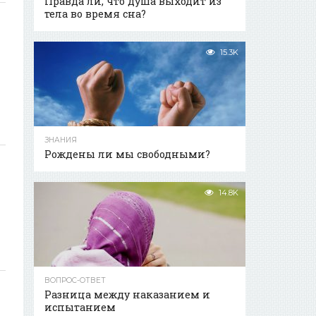
Правда ли, что душа выходит из
тела во время сна?
15.3K
ЗНАНИЯ
Рождены ли мы свободными?
х
14.8K
ВОПРОС-ОТВЕТ
Разница между наказанием и
испытанием