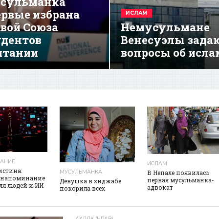
сульманка
ервые избрана
ИСЛАМ
авой Союза
Немусульмане
удентов
Венесуэлы зада
итании
вопросы об исла
реклама
АНИЕ
ИСЛАМ
истина:
МУСУЛЬМАНКА
В Непале появилась
 напоминание
первая мусульманка-
Девушка в хиджабе
для людей и ИИ-
адвокат
покорила всех
АХЛЯК (НРАВ)