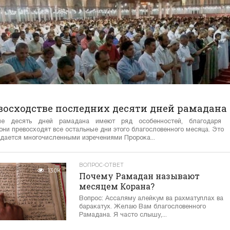
восходстве последних десяти дней рамадана
ие десять дней рамадана имеют ряд особенностей, благодаря
они превосходят все остальные дни этого благословенного месяца. Это
дается многочисленными изречениями Пророка...
ВОПРОС-ОТВЕТ
13.0K
Почему Рамадан называют
месяцем Корана?
Вопрос: Ассаляму алейкум ва рахматуллах ва
баракатух. Желаю Вам благословенного
Рамадана. Я часто слышу,...