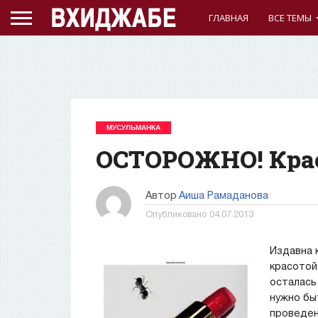
ГЛАВНАЯ
ВСЕ ТЕМЫ
МУСУЛЬМАНКА
ОСТОРОЖНО! Кра
Автор
Аиша Рамаданова
Опубликовано
04.07.2013
Издавна 
красотой
осталась
нужно бы
проведен