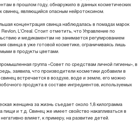
нтам в прошлом году, обнаружило в данных косметических
х свинец, являющийся опасным нейротоксином.
льшая концентрация свинца наблюдалась в помадах марок
l, Revlon, L’Oreal. Стоит отметить, что Управление по
ьствию и медикаментам не занимается регулированием
ия свинца в уже готовой косметике, ограничиваясь лишь
мыми в продукты цветами.
промышленная группа «Совет по средствам личной гигиены», в
редь, заявила, что производители косметики добавили в
 свинец встречается в воздухе, воде и земле, его можно
 побочного продукта в составе ингредиентов, используемых
еская женщина за жизнь съедает около 1,8 килограмма
а пищи и т.д. Свинец же имеет свойство накапливаться в
негативно влияет, к примеру, на развитие детей.