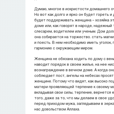
Думаю, многое в искристости домашнего оч
Но вот как долго и ярко он будет гореть и 
будет поддерживать женщина – хозяйка эт
доме или, как говорят в народе, надежный
слесарем, водителем или ученым. Дом до
она собирается на торжество. стать магни
и поесть. В нем необходимо иметь уголок,
гармонию с окружающим миром.
Женщина не обязана ходить по дому с веник
наводит порядок в своем жилье, на нее н
вознаграждение в вечном доме. А когда она
соблюдает пост, ангелы на небесах просят
женщине. Потому что видят, как высоко по
матери проявляющей терпение к своему мл
вкладывая свои силы, терпение, вернется 
того, даже за то, что мы делаем в свое уд
перед приходом мужа, заглядываем в зерка
нас довольством Аллаха.