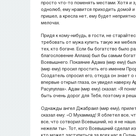
просто что-то поменять местами. Хотя и з
однолюб, ему нравится приходить домой и с
пришел, а кресла нет, ему будет неприятно
мелочах.
Придя к кому-нибудь, в гости, не старайте
требовать от мужа купить такую же мебель.
тех, кто богаче. Если бы богатство было р
благословение Аллаха) был бы самым бога
Всевышнего. Покаяние Адама (мир ему) был
(мир ему) просил простить его именем Прор
Создатель спросил его, откуда он знает о
впервые открыл глаза, он увидел наверху А
Расулуллах». Адам (мир ему) сказал: «Я пон
быть очень дорог для Тебя, поэтому я реш
Однажды ангел Джабраил (мир ему), прилет
сказал ему: «О Мухаммад! Я облетел все, чт
все, что сотворил Всевышний, но я не наше
нежели ты». Тот, кого Всевышний сделал из
кто может заступиться за всех нас в Судны