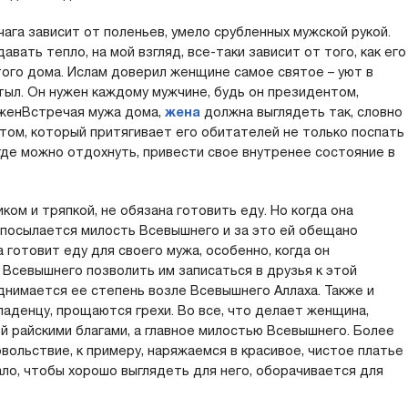
ага зависит от поленьев, умело срубленных мужской рукой.
давать тепло, на мой взгляд, все-таки зависит от того, как его
ого дома. Ислам доверил женщине самое святое – уют в
 тыл. Он нужен каждому мужчине, будь он президентом,
лженВстречая мужа дома,
жена
должна выглядеть так, словно
том, который притягивает его обитателей не только поспать
 где можно отдохнуть, привести свое внутренее состояние в
ом и тряпкой, не обязана готовить еду. Но когда она
испосылается милость Всевышнего и за это ей обещано
 готовит еду для своего мужа, особенно, когда он
 Всевышнего позволить им записаться в друзья к этой
днимается ее степень возле Всевышнего Аллаха. Также и
аденцу, прощаются грехи. Во все, что делает женщина,
ей райскими благами, а главное милостью Всевышнего. Более
овольствие, к примеру, наряжаемся в красивое, чистое платье
ло, чтобы хорошо выглядеть для него, оборачивается для