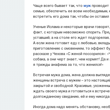
Чаще всего бывает так, что
муж
проводит в
семью, обеспечить ее всем необходимым, к
встретить его дома так, чтобы он оставил
Ученые Ислама и некоторые врачи говорят
факт, с которым невозможно спорить. Пре
уставший, а на столе его ждет подгорелая
А если жена готовит еду с любовью, вкладыв
приготовлению с омовением, то эффект бу
рассказе у Чехова «С женой поссорился»: 
собака, а они черт знает, чем кормят! Да 
я трижды анафема за то, что женился!»
Встречая мужа дома, жена должна выгляде
женщины встреча с мужем – это настоящи
закрытой и свободной. Красивые, ухоженн
ждать своего мужа и готовиться к встрече 
долгожданному свиданию, ей и ему никогда 
Иногда дома надо менять обстановку, нео