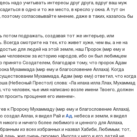
десь надо учитывать интересы друг друга, вдруг ваш муж
адиться в одно и то же место, в кресло у окна. А тут он
, поэтому согласовывайте мнение, даже в таких, казалось бы
сь потом подражать, создавая тот же интерьер, или
 Всегда смотрите на тех, кто живет хуже, чем вы, а не на
адостью для людей на этой земле, наш Пророк (мир ему и
тым человеком за историю народов, ибо он был любимцем
о принято Создателем, благодаря тому, что пророк Адам
ока Мухаммада (мир ему и благословение Аллаха). Когда
 существовании Мухаммада, Адам (мир ему) ответил, что когда
рша (Небесный Престол) слова: «Ла илаха илла Ллах, Мухаммад
ял, что человек, чье имя написано возле имени Твоего, должен
ил просить прощения его именем».
ев к Пророку Мухаммаду (мир ему и благословение Аллаха),
о создал Аллах, я видел Рай и
Ад
, небеса и земли, я видел
л никого и ничего более любимого и ценного для Аллаха,
бранным из всех избранных и назвал Хабиби, Любимым; тот,
й день, жил очень скромно. Иногда у него и его детей не