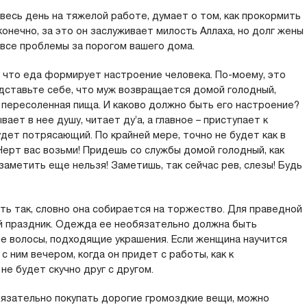
есь день на тяжелой работе, думает о том, как прокормить
онечно, за это он заслуживает милость Аллаха, но долг жены
 все проблемы за порогом вашего дома.
, что еда формирует настроение человека. По-моему, это
дставьте себе, что муж возвращается домой голодный,
, пересоленная пища. И каково должно быть его настроение?
ает в нее душу, читает ду’а, а главное – приступает к
дет потрясающий. По крайней мере, точно не будет как в
«Черт вас возьми! Придешь со службы домой голодный, как
и заметить еще нельзя! Заметишь, так сейчас рев, слезы! Будь
ть так, словно она собирается на торжество. Для праведной
й праздник. Одежда ее необязательно должна быть
ые волосы, подходящие украшения. Если женщина научится
с ним вечером, когда он придет с работы, как к
не будет скучно друг с другом.
бязательно покупать дорогие громоздкие вещи, можно