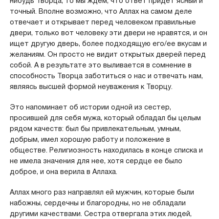
нибудь Творца, то мы ждем, что ответ придет ясный и
точный. Вполне возможно, что Аллах на самом деле
отвечает и открывает перед человеком правильные
двери, только вот человеку эти двери не нравятся, и он
ищет другую дверь, более подходящую его/ее вкусам и
желаниям. Он просто не видит открытых дверей перед
собой. А в результате это выливается в сомнение в
способность Творца заботиться о нас и отвечать нам,
являясь высшей формой неуважения к Творцу.
Это напоминает об истории одной из сестер,
просившей для себя мужа, который обладал бы целым
рядом качеств: был бы привлекательным, умным,
добрым, имел хорошую работу и положение в
обществе. Религиозность находилась в конце списка и
не имела значения для нее, хотя сердце ее было
доброе, и она верила в Аллаха.
Аллах много раз направлял ей мужчин, которые были
набожны, сердечны и благородны, но не обладали
другими качествами. Сестра отвергала этих людей,