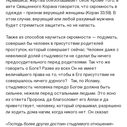
Укрывшись, жертва обезопашивает себя. Кроме того, в
аяте Священного Корана говорится, что скромность в
одежде – признак верующей женщины (Коран 33:59). В
этом случае, верующий или любой разумный мужчина
будет стремиться защитить, но не напасть.
Также из способов научиться скромности — подумать,
совершил бы человек в присутствии родителей
проступок, который совершает сейчас. Человек даже с
невеликой долей стыдливости не сделал бы ничего
предосудительного перед родителями. Так что же
говорить о Боге? Разве из всех Он не имеет
величайшего права на то, чтобы в Его присутствии не
совершалось ничего дурного? Так, по Исламу,
стыдливость человека передо Богом должна быть
сильнее, нежели перед остальными людьми. Это ясно
из ответа Пророка, да благословит его Аллах и да
приветствует, человеку, который спрашивал, разрешено
ли ходить дома нагим, когда никого нет. Он сказал:
«Господь более других достоин стыдливого отношения»