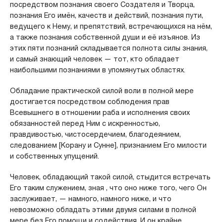
посредством познания своего Создателя и Творца,
познания Его имён, качеств и действий, познания пути,
ведущего к Нему, и препятствий, встречающихся на нём,
а также познания собственной души и её изъянов. Из
этих пяти познаний складывается полнота силы знания,
и самый знающий человек — тот, кто обладает
наибольшими познаниями в упомянутых областях.
Обладание практической силой воли в полной мере
достигается посредством соблюдения прав
Всевышнего в отношении раба и исполнения своих
обязанностей перед Ним с искренностью,
правдивостью, чистосердечием, благодеянием,
следованием [Корану и Сунне], признанием Его милости
и собственных упущений.
Человек, обладающий такой силой, стыдится встречать
Его таким служением, зная , что оно ниже того, чего Он
заслуживает, — намного, намного ниже, и что
невозможно обладать этими двумя силами в полной
мере без Его помощи и содействия. И он крайне