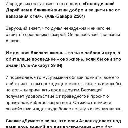
И среди них есть такие, что говорят:
«Господи наш!
Даруй нам в ближней жизни добро и защити нас от
наказания огня». (Аль-Бакара 2:201)
Верующий знает, что дунья ненадежна и ничего не
стоит по сравнению с ахирой. Он не забывает послания
Аллаха:
И здешняя близкая жизнь – только забава и игра, а
обиталище последнее – оно жизнь, если бы они это
знали! (Аль-Анкабут 29:64)
И последнее, что мусульманин обязан помнить: все его
действия в этом преходящем мире, также как и мольбы,
не должны причинять вреда другим. Верующий
получает удовольствие от праведного и просит о
праведном, избегая запретного. Он живет в мире и
спокойствии и ждет куда более великую и вечную жизнь.
Скажи: «Думаете ли вы, что если Аллах сделает над
вами ночь вечной до дня воскресения – кто бог,